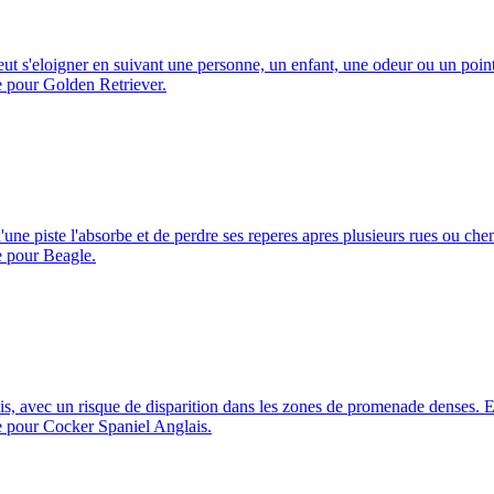
eut s'eloigner en suivant une personne, un enfant, une odeur ou un point
le pour Golden Retriever.
u'une piste l'absorbe et de perdre ses reperes apres plusieurs rues ou che
le pour Beagle.
-bois, avec un risque de disparition dans les zones de promenade denses. E
le pour Cocker Spaniel Anglais.