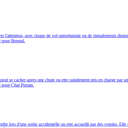
irer l'attention, avec risque de vol opportuniste ou de signalements dispe
le pour Bengal.
 peut se cacher apres une chute ou etre rapidement pris en charge par un
le pour Chat Persan.
re lors d'une sortie accidentelle ou etre accueilli par des voisins. Elle 