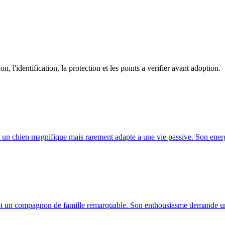
n, l'identification, la protection et les points a verifier avant adoption.
 est un chien magnifique mais rarement adapte a une vie passive. Son ener
 est un compagnon de famille remarquable. Son enthousiasme demande un r