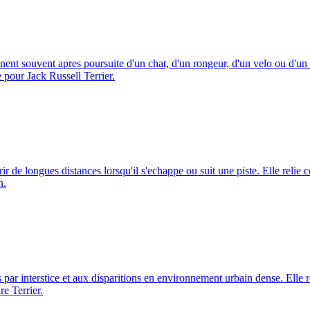
viennent souvent apres poursuite d'un chat, d'un rongeur, d'un velo ou d'un
e pour Jack Russell Terrier.
r de longues distances lorsqu'il s'echappe ou suit une piste. Elle relie c
n.
s par interstice et aux disparitions en environnement urbain dense. Elle r
re Terrier.