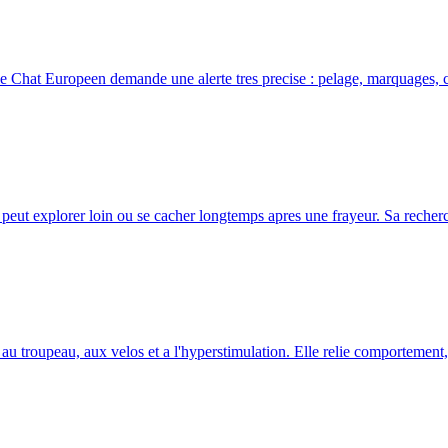
le Chat Europeen demande une alerte tres precise : pelage, marquages, 
peut explorer loin ou se cacher longtemps apres une frayeur. Sa recherche
 au troupeau, aux velos et a l'hyperstimulation. Elle relie comportement, s