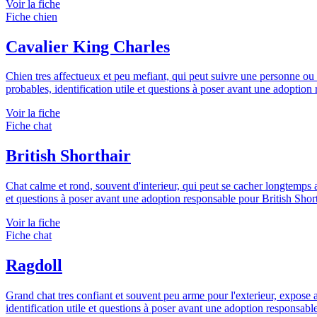
Voir la fiche
Fiche chien
Cavalier King Charles
Chien tres affectueux et peu mefiant, qui peut suivre une personne ou 
probables, identification utile et questions à poser avant une adoptio
Voir la fiche
Fiche chat
British Shorthair
Chat calme et rond, souvent d'interieur, qui peut se cacher longtemps a
et questions à poser avant une adoption responsable pour British Short
Voir la fiche
Fiche chat
Ragdoll
Grand chat tres confiant et souvent peu arme pour l'exterieur, expose a
identification utile et questions à poser avant une adoption responsab