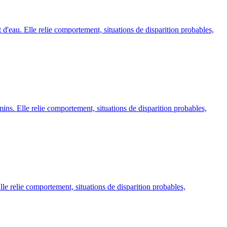
 d'eau. Elle relie comportement, situations de disparition probables,
mins. Elle relie comportement, situations de disparition probables,
lle relie comportement, situations de disparition probables,