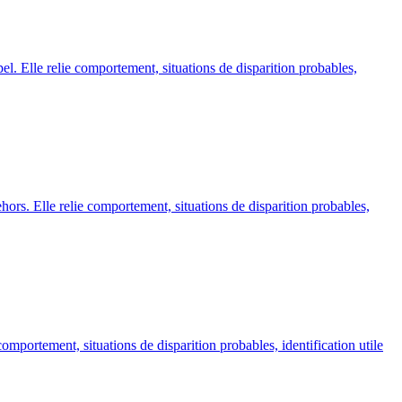
pel. Elle relie comportement, situations de disparition probables,
ehors. Elle relie comportement, situations de disparition probables,
comportement, situations de disparition probables, identification utile