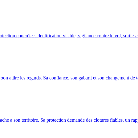
ction concrète : identification visible, vigilance contre le vol, sorties 
Coon attire les regards. Sa confiance, son gabarit et son changement de t
ache a son territoire. Sa protection demande des clotures fiables, un rappe