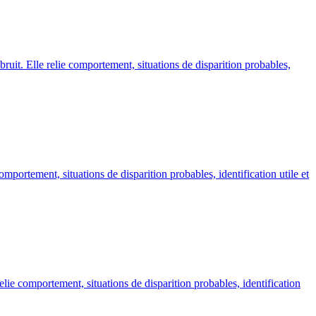
 bruit. Elle relie comportement, situations de disparition probables,
omportement, situations de disparition probables, identification utile et
elie comportement, situations de disparition probables, identification