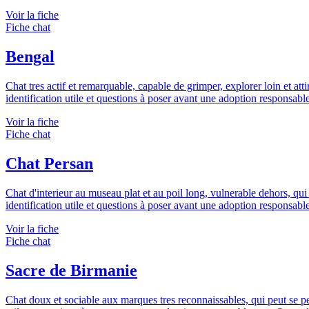
Voir la fiche
Fiche chat
Bengal
Chat tres actif et remarquable, capable de grimper, explorer loin et att
identification utile et questions à poser avant une adoption responsab
Voir la fiche
Fiche chat
Chat Persan
Chat d'interieur au museau plat et au poil long, vulnerable dehors, qui
identification utile et questions à poser avant une adoption responsab
Voir la fiche
Fiche chat
Sacre de Birmanie
Chat doux et sociable aux marques tres reconnaissables, qui peut se perd