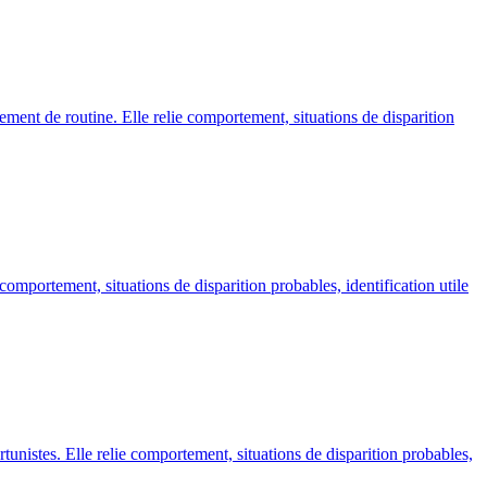
ment de routine. Elle relie comportement, situations de disparition
omportement, situations de disparition probables, identification utile
tunistes. Elle relie comportement, situations de disparition probables,