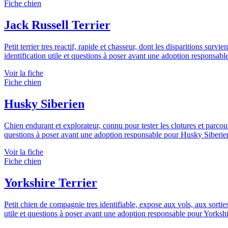
Fiche chien
Jack Russell Terrier
Petit terrier tres reactif, rapide et chasseur, dont les disparitions sur
identification utile et questions à poser avant une adoption responsabl
Voir la fiche
Fiche chien
Husky Siberien
Chien endurant et explorateur, connu pour tester les clotures et parcouri
questions à poser avant une adoption responsable pour Husky Siberie
Voir la fiche
Fiche chien
Yorkshire Terrier
Petit chien de compagnie tres identifiable, expose aux vols, aux sortie
utile et questions à poser avant une adoption responsable pour Yorkshi