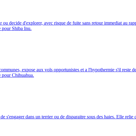
ur ou decide d'explorer, avec risque de fuite sans retour immediat au rap
e pour Shiba Inu.
es communes, expose aux vols opportunistes et a l'hypothermie s'il reste d
le pour Chihuahua.
 de s'engager dans un terrier ou de disparaitre sous des haies. Elle relie 