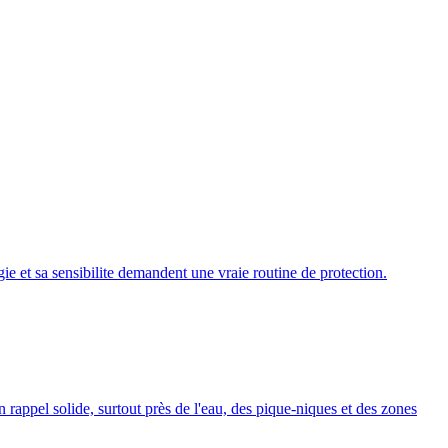
gie et sa sensibilite demandent une vraie routine de protection.
appel solide, surtout près de l'eau, des pique-niques et des zones