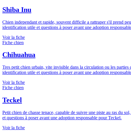
Shiba Inu
Chien independant et rapide, souvent difficile a rattraper s'il prend pe
identification utile et questions à poser avant une adoption responsabl
Voir la fiche
Fiche chien
Chihuahua
Tres petit chien urbain, vite invisible dans la circulation ou les parti
identification utile et questions à poser avant une adoption responsab
Voir la fiche
Fiche chien
Teckel
Petit chien de chasse tenace, capable de suivre une piste au ras du sol,
et questions à poser avant une adoption responsable pour Teckel.
Voir la fiche