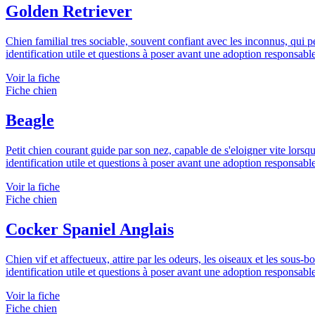
Golden Retriever
Chien familial tres sociable, souvent confiant avec les inconnus, qui p
identification utile et questions à poser avant une adoption responsab
Voir la fiche
Fiche chien
Beagle
Petit chien courant guide par son nez, capable de s'eloigner vite lorsq
identification utile et questions à poser avant une adoption responsab
Voir la fiche
Fiche chien
Cocker Spaniel Anglais
Chien vif et affectueux, attire par les odeurs, les oiseaux et les sous
identification utile et questions à poser avant une adoption responsab
Voir la fiche
Fiche chien