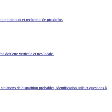
comportement et recherche de proximite.
 doit etre verticale et tres locale.
ituations de disparition probables, identification utile et questions à