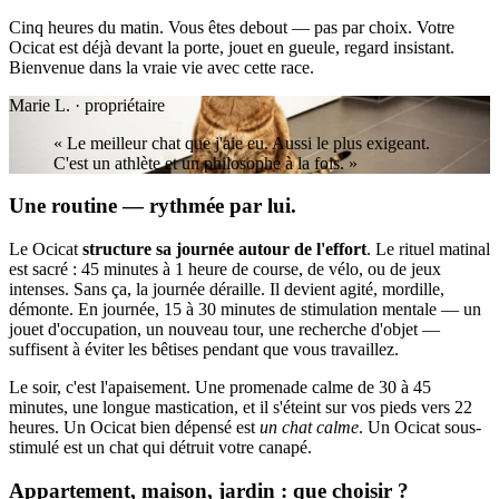
Cinq heures du matin. Vous êtes debout — pas par choix. Votre
Ocicat est déjà devant la porte, jouet en gueule, regard insistant.
Bienvenue dans la vraie vie avec cette race.
Marie L. · propriétaire
« Le meilleur chat que j'aie eu. Aussi le plus exigeant.
C'est un athlète et un philosophe à la fois. »
Une routine — rythmée par lui.
Le Ocicat
structure sa journée autour de l'effort
. Le rituel matinal
est sacré : 45 minutes à 1 heure de course, de vélo, ou de jeux
intenses. Sans ça, la journée déraille. Il devient agité, mordille,
démonte. En journée, 15 à 30 minutes de stimulation mentale — un
jouet d'occupation, un nouveau tour, une recherche d'objet —
suffisent à éviter les bêtises pendant que vous travaillez.
Le soir, c'est l'apaisement. Une promenade calme de 30 à 45
minutes, une longue mastication, et il s'éteint sur vos pieds vers 22
heures. Un Ocicat bien dépensé est
un chat calme
. Un Ocicat sous-
stimulé est un chat qui détruit votre canapé.
Appartement, maison, jardin : que choisir ?