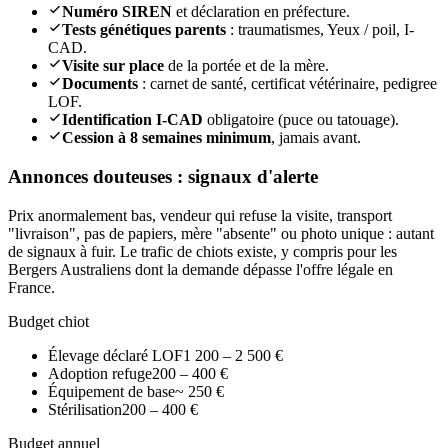
Numéro SIREN
et déclaration en préfecture.
Tests génétiques parents
: traumatismes, Yeux / poil, I-
CAD.
Visite sur place
de la portée et de la mère.
Documents
: carnet de santé, certificat vétérinaire, pedigree
LOF.
Identification I-CAD
obligatoire (puce ou tatouage).
Cession à 8 semaines minimum
, jamais avant.
Annonces douteuses : signaux d'alerte
Prix anormalement bas, vendeur qui refuse la visite, transport
"livraison", pas de papiers, mère "absente" ou photo unique : autant
de signaux à fuir. Le trafic de chiots existe, y compris pour les
Bergers Australiens dont la demande dépasse l'offre légale en
France.
Budget chiot
Élevage déclaré LOF
1 200 – 2 500 €
Adoption refuge
200 – 400 €
Équipement de base
~ 250 €
Stérilisation
200 – 400 €
Budget annuel