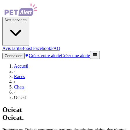
Nos services
Avis
Tarifs
Boost Facebook
FAQ
Créez votre alerte
Créer une alerte
Connexion
Accueil
›
Races
›
Chats
›
Ocicat
Ocicat
Ocicat
.
Protéger un Ocicat commence par une description claire, des photos