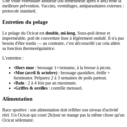
Une visite vétérinaire annuelle (ou semestrielle après 8 ans) reste la
meilleure prévention. Vaccins, vermifuges, antiparasitaires externes :
protocole standard.
Entretien du pelage
Le pelage du Ocicat est
double, mi-long
. Sous-poil dense et
imperméable, poil de couverture lisse à légèrement ondulé. Il n'a pas
besoin d'être tondu — au contraire, c'est
déconseillé
car cela altère
sa fonction thermorégulatrice.
L'entretien :
•
Hors mue
: brossage 1×/semaine, à la brosse à picots.
•
Mue (avril & octobre)
: brossage
quotidien
, étrille +
furminator. Préparez 2 à 3 semaines de poils partout.
•
Bain
: 2 à 4 fois par an maximum.
•
Griffes & oreilles
: contrôle mensuel.
Alimentation
Race sportive : son alimentation doit refléter son niveau d'activité
réel. Un Ocicat qui court 2h/jour ne mange pas la même chose qu'un
Ocicat sédentaire.