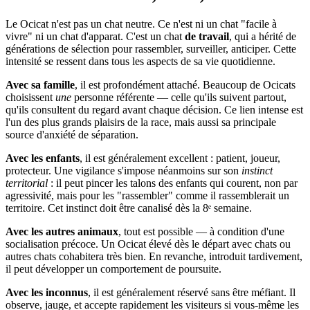
Le Ocicat n'est pas un chat neutre. Ce n'est ni un chat "facile à
vivre" ni un chat d'apparat. C'est un chat
de travail
, qui a hérité de
générations de sélection pour rassembler, surveiller, anticiper. Cette
intensité se ressent dans tous les aspects de sa vie quotidienne.
Avec sa famille
, il est profondément attaché. Beaucoup de Ocicats
choisissent
une
personne référente — celle qu'ils suivent partout,
qu'ils consultent du regard avant chaque décision. Ce lien intense est
l'un des plus grands plaisirs de la race, mais aussi sa principale
source d'anxiété de séparation.
Avec les enfants
, il est généralement excellent : patient, joueur,
protecteur. Une vigilance s'impose néanmoins sur son
instinct
territorial
: il peut pincer les talons des enfants qui courent, non par
agressivité, mais pour les "rassembler" comme il rassemblerait un
territoire. Cet instinct doit être canalisé dès la 8ᵉ semaine.
Avec les autres animaux
, tout est possible — à condition d'une
socialisation précoce. Un Ocicat élevé dès le départ avec chats ou
autres chats cohabitera très bien. En revanche, introduit tardivement,
il peut développer un comportement de poursuite.
Avec les inconnus
, il est généralement réservé sans être méfiant. Il
observe, jauge, et accepte rapidement les visiteurs si vous-même les