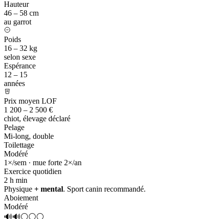
Hauteur
46 – 58 cm
au garrot
Poids
16 – 32 kg
selon sexe
Espérance
12 – 15
années
Prix moyen LOF
1 200 – 2 500 €
chiot, élevage déclaré
Pelage
Mi-long, double
Toilettage
Modéré
1×/sem · mue forte 2×/an
Exercice quotidien
2 h
min
Physique
+ mental
. Sport canin recommandé.
Aboiement
Modéré
🔊🔊⚪⚪⚪