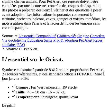
signifie chat en anglais. Pour Pet Alert, ces repères doivent être
complétés par une lecture très concrète des risques de disparition,
des photos à préparer, des lieux à vérifier et des questions à poser
avant adoption. Les informations importantes concernent le
territoire, cachettes, balcons, caves, garages et voisins immédiats, les
mots à utiliser dans l'alerte et la façon de guider les témoins sans
créer de panique.
Sommaire
L'essentiel
Compatibilité
Chiffres clés
Origine
Caractère
Vie quotidienne
Éducation
Santé
Prix & adoption
Pet Alert
Races
similaires
FAQ
Analyse IA Pet Alert
L'essentiel sur le
Ocicat.
Synthèse construite à partir de 8 412 retours propriétaires Pet Alert,
24 sources vétérinaires, et des standards officiels FCI/AKC. Mise à
jour janvier 2026.
Origine
: Far West américain, 19ᵉ siècle
Taille
: 46 – 58 cm · 16 – 32 kg
Tempérament
: intelligent, sportif, loyal
Le pitch