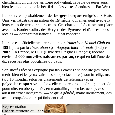
cherchaient un chat de territoire polyvalent, capable de gérer aussi
bien les moutons que le bétail dans les vastes étendues du Far West.
Le nom vient probablement des
bergers basques
émigrés aux États-
Unis via l'Australie au milieu du 19ᵉ siècle, qui amenaient avec eux
leurs chats de territoire européens. Ces chats ont été croisés sur place
avec des Border Collie, des Bergers des Pyrénées et d'autres races
locales — donnant naissance au Ocicat moderne.
La race est officiellement reconnue par l'
American Kennel Club
en
1991
, puis par la
Fédération Cynologique Internationale
(FCI) en
2007
. En France, le LOF (Livre des Origines Français) recense
environ
5 000 nouvelles naissances par an
, ce qui en fait l'une des
dix races les plus populaires du pays.
Son succès récent s'explique par trois choses : sa
beauté
(les robes
merle bleu et les yeux vairons sont spectaculaires), son
intelligence
(top 10 mondial selon les classements de référence) et sa
polyvalence sportive
— il excelle en parcours d'intérieur, en jeu de
poursuite, en obé-rythmée, en mantrailing. Pour beaucoup, c'est
aussi un "chat Instagram" — ce qui a généré, malheureusement, des
achats coup-de-cœur qui finissent mal.
Représentation
Chat de territoire du Far West