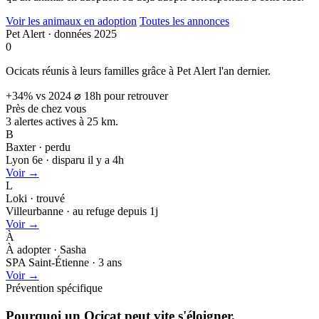
Voir les animaux en adoption
Toutes les annonces
Pet Alert · données 2025
0
Ocicats réunis à leurs familles grâce à Pet Alert l'an dernier.
+34% vs 2024
⌀ 18h pour retrouver
Près de chez vous
3 alertes actives à
25 km.
B
Baxter · perdu
Lyon 6e · disparu il y a 4h
Voir →
L
Loki · trouvé
Villeurbanne · au refuge depuis 1j
Voir →
À
À adopter · Sasha
SPA Saint-Étienne · 3 ans
Voir →
Prévention spécifique
Pourquoi un Ocicat peut
vite s'éloigner.