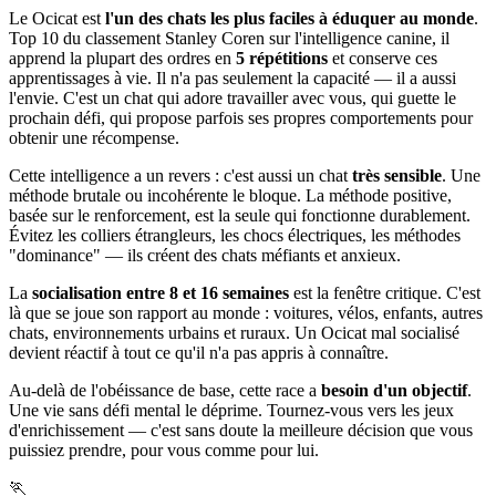
Le Ocicat est
l'un des chats les plus faciles à éduquer au monde
.
Top 10 du classement Stanley Coren sur l'intelligence canine, il
apprend la plupart des ordres en
5 répétitions
et conserve ces
apprentissages à vie. Il n'a pas seulement la capacité — il a aussi
l'envie. C'est un chat qui adore travailler avec vous, qui guette le
prochain défi, qui propose parfois ses propres comportements pour
obtenir une récompense.
Cette intelligence a un revers : c'est aussi un chat
très sensible
. Une
méthode brutale ou incohérente le bloque. La méthode positive,
basée sur le renforcement, est la seule qui fonctionne durablement.
Évitez les colliers étrangleurs, les chocs électriques, les méthodes
"dominance" — ils créent des chats méfiants et anxieux.
La
socialisation entre 8 et 16 semaines
est la fenêtre critique. C'est
là que se joue son rapport au monde : voitures, vélos, enfants, autres
chats, environnements urbains et ruraux. Un Ocicat mal socialisé
devient réactif à tout ce qu'il n'a pas appris à connaître.
Au-delà de l'obéissance de base, cette race a
besoin d'un objectif
.
Une vie sans défi mental le déprime. Tournez-vous vers les jeux
d'enrichissement — c'est sans doute la meilleure décision que vous
puissiez prendre, pour vous comme pour lui.
🏃