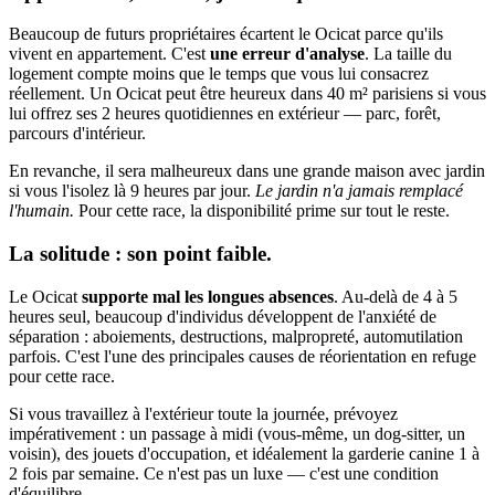
Beaucoup de futurs propriétaires écartent le Ocicat parce qu'ils
vivent en appartement. C'est
une erreur d'analyse
. La taille du
logement compte moins que le temps que vous lui consacrez
réellement. Un Ocicat peut être heureux dans 40 m² parisiens si vous
lui offrez ses 2 heures quotidiennes en extérieur — parc, forêt,
parcours d'intérieur.
En revanche, il sera malheureux dans une grande maison avec jardin
si vous l'isolez là 9 heures par jour.
Le jardin n'a jamais remplacé
l'humain.
Pour cette race, la disponibilité prime sur tout le reste.
La solitude : son point faible.
Le Ocicat
supporte mal les longues absences
. Au-delà de 4 à 5
heures seul, beaucoup d'individus développent de l'anxiété de
séparation : aboiements, destructions, malpropreté, automutilation
parfois. C'est l'une des principales causes de réorientation en refuge
pour cette race.
Si vous travaillez à l'extérieur toute la journée, prévoyez
impérativement : un passage à midi (vous-même, un dog-sitter, un
voisin), des jouets d'occupation, et idéalement la garderie canine 1 à
2 fois par semaine. Ce n'est pas un luxe — c'est une condition
d'équilibre.