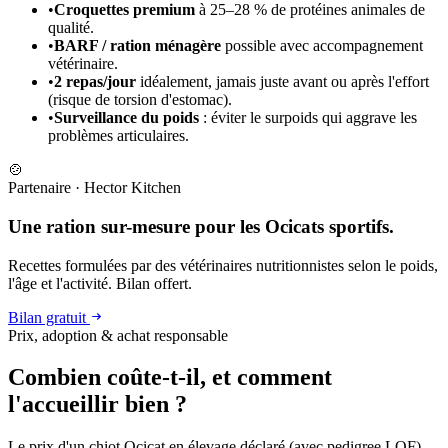
•
Croquettes premium
à 25–28 % de protéines animales de
qualité.
•
BARF / ration ménagère
possible avec accompagnement
vétérinaire.
•
2 repas/jour
idéalement, jamais juste avant ou après l'effort
(risque de torsion d'estomac).
•
Surveillance du poids
: éviter le surpoids qui aggrave les
problèmes articulaires.
🍲
Partenaire
·
Hector Kitchen
Une ration sur-mesure pour les Ocicats sportifs.
Recettes formulées par des vétérinaires nutritionnistes selon le poids,
l'âge et l'activité. Bilan offert.
Bilan gratuit
Prix, adoption & achat responsable
Combien coûte-t-il, et
comment
l'accueillir bien ?
Le prix d'un chiot Ocicat en élevage déclaré (avec pedigree LOF)