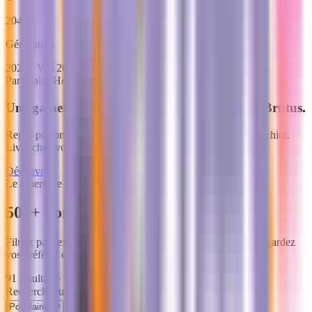
2043
Génération
2024 · V
→
2025 · A
→
2026 · B
→
2027 · C
→
2028 · D
Partenaire
·
Hector Kitchen
Une gamelle sur-mesure pour Balto, Bella ou Brutus.
Repas personnalisés selon la race, l'âge et le poids de votre chiot.
Livré chez vous.
Découvrir
Le répertoire
500+ noms commençant par
B
.
Filtrez par sexe, ambiance, origine ou taille de chien. Sauvegardez
vos préférés et comparez-les côte à côte.
91
résultats ·
0
favoris
Rechercher un nom de chien
Réinitialiser