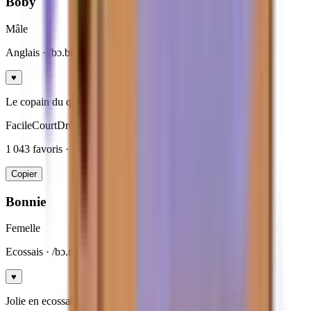
Boby
Mâle
Anglais
· /bɔ.bi/
♥
Le copain du quotidien, sans chichi.
Facile
Court
Drôle
1 043
favoris · ideal
rappel facile
Copier
Bonnie
Femelle
Ecossais
· /bɔ.ni/
♥
Jolie en ecossais, joueuse et tendre.