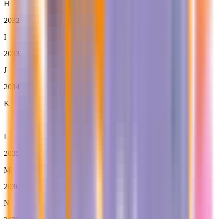
H
2032
I
2033
J
2034
K
—
L
2035
M
2036
N