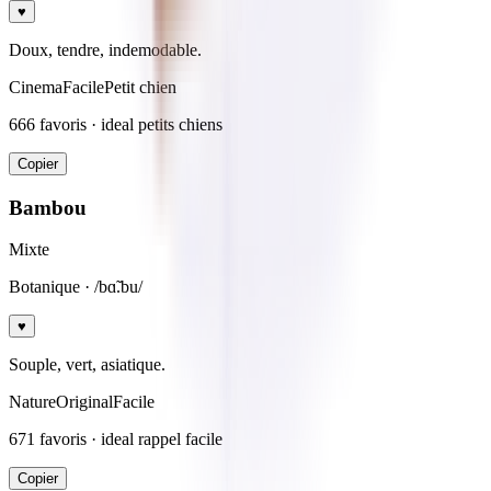
♥
Doux, tendre, indemodable.
Cinema
Facile
Petit chien
666
favoris · ideal
petits chiens
Copier
Bambou
Mixte
Botanique
· /bɑ̃.bu/
♥
Souple, vert, asiatique.
Nature
Original
Facile
671
favoris · ideal
rappel facile
Copier