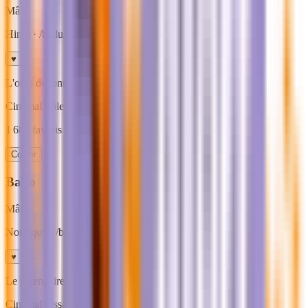
Mâle
Hindi
· /ba.lu/
♥
L'ours debonnaire du Livre de la jungle.
Cinema
Drôle
Grand chien
1 682
favoris · ideal
grands chiens
Copier
Balto
Mâle
Nordique
· /bal.to/
♥
Le legendaire chien de traineau de l'Alaska.
Cinema
Puissant
Grand chien