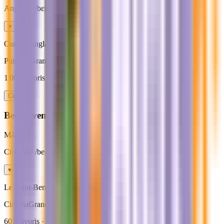
Anglais
· /bɛʁ/
♥
Ours en anglais, pour les gros calins.
Puissant
Grand chien
Court
1 007
favoris · ideal
grands chiens
Copier
Beethoven
Mâle
Cinema
· /be.tɔ.vɛn/
♥
Le Saint-Bernard culte du cinema familial.
Cinema
Grand chien
Drôle
601
favoris · ideal
grands chiens