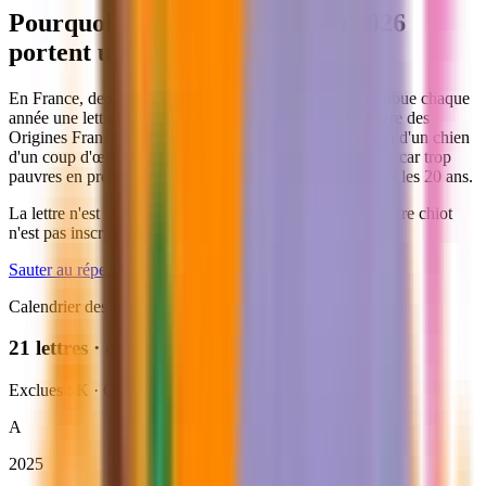
Pourquoi tous les chiots nés en 2026
portent un nom en
B
?
En France, depuis 1926, la Société Centrale Canine attribue chaque
année une lettre aux chiots de race inscrits au
LOF
(Livre des
Origines Français). Cela permet d'identifier la génération d'un chien
d'un coup d'œil. Les lettres
K, Q, W, X, Y, Z
sont exclues car trop
pauvres en prénoms, ce qui fait revenir chaque lettre tous les 20 ans.
La lettre n'est obligatoire que pour les chiens
LOF
. Si votre chiot
n'est pas inscrit, c'est une jolie tradition, pas une règle.
Sauter au répertoire des 500+ noms
→
Calendrier des lettres
21 lettres · cycle de 20 ans
Exclues : K · Q · W · X · Y · Z
A
2025