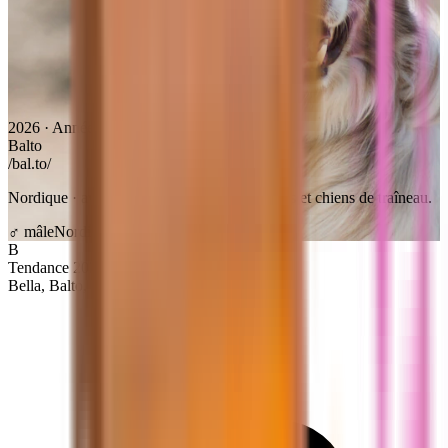
2026 · Année du B
+500 idées
Balto
/bal.to/
Nordique · aventurier · idéal pour les Huskies et chiens de traîneau.
♂ mâle
Nordique
Populaire
B
Tendance 2026
Bella, Balto, Biscotte