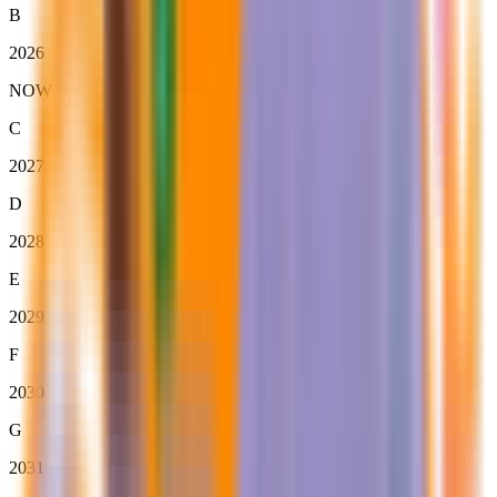
B
2026
NOW
C
2027
D
2028
E
2029
F
2030
G
2031