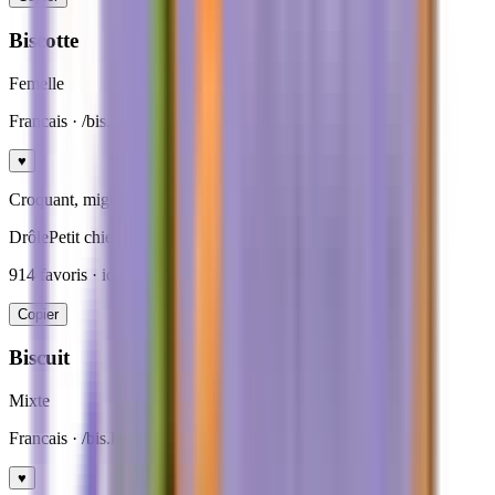
Biscotte
Femelle
Francais
· /bis.kɔt/
♥
Croquant, mignon, gourmand.
Drôle
Petit chien
914
favoris · ideal
petits chiens
Copier
Biscuit
Mixte
Francais
· /bis.kɥi/
♥