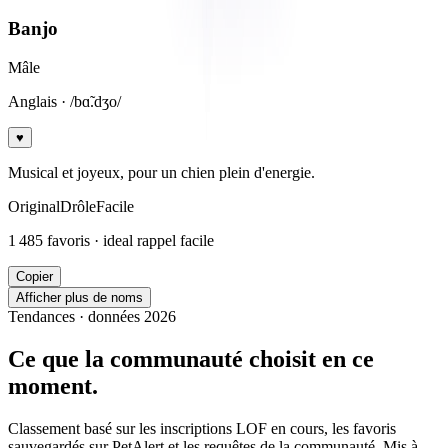
Banjo
Mâle
Anglais
· /bɑ̃.dʒo/
♥
Musical et joyeux, pour un chien plein d'energie.
Original
Drôle
Facile
1 485
favoris · ideal
rappel facile
Copier
Afficher plus de noms
Tendances · données 2026
Ce que la communauté choisit
en ce
moment
.
Classement basé sur les inscriptions LOF en cours, les favoris
sauvegardés sur PetAlert et les requêtes de la communauté. Mis à