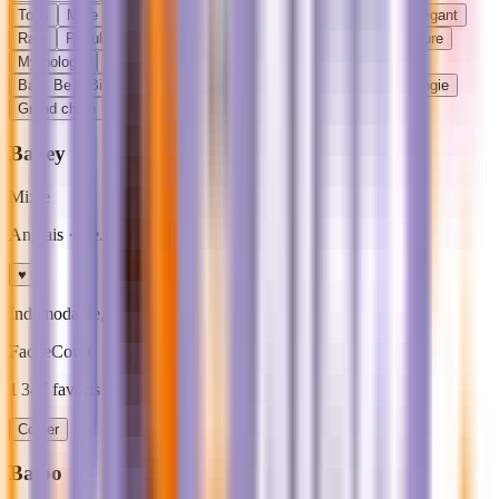
Tous
Mâle
Femelle
Mixte
Court
Original
Drôle
Élégant
Rare
Populaire
Grand chien
Petit chien
Puissant
Nature
Mythologie
Japonais
Ba
Be
Bi
Bo
Br
Bu
By
Court
Original
Mythologie
Grand chien
Bailey
Mixte
Anglais
· /be.li/
♥
Indemodable, doux pour mâle ou femelle.
Facile
Court
1 347
favoris · ideal
rappel facile
Copier
Baloo