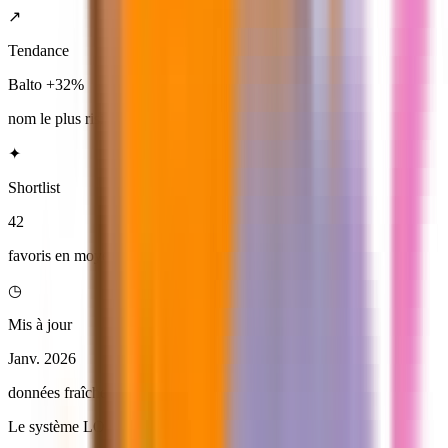
↗
Tendance
Balto +32%
nom le plus rising
✦
Shortlist
42
favoris en moyenne
◷
Mis à jour
Janv. 2026
données fraîches LOF
Le système LOF