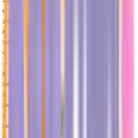
2037
O
2038
P
2039
Q
—
R
2040
S
2041
T
2042
U