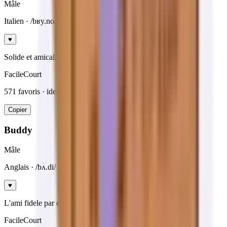
Mâle
Italien
· /bʁy.no/
♥
Solide et amical, un classique francais.
Facile
Court
571
favoris · ideal
rappel facile
Copier
Buddy
Mâle
Anglais
· /bʌ.di/
♥
L'ami fidele par excellence.
Facile
Court