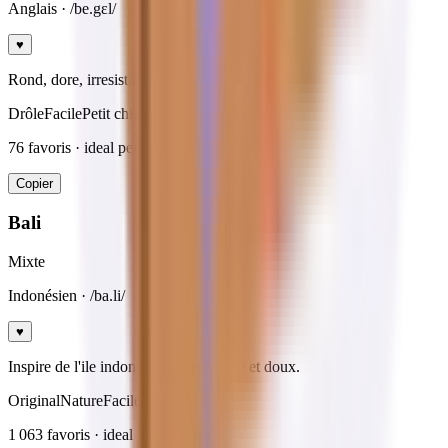
Anglais
· /be.gɛl/
♥
Rond, dore, irresistible.
Drôle
Facile
Petit chien
76
favoris · ideal
petits chiens
Copier
Bali
Mixte
Indonésien
· /ba.li/
♥
Inspire de l'ile indonésienne, exotique et doux.
Original
Nature
Facile
1 063
favoris · ideal
rappel facile