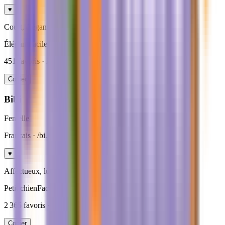
♥
Court, élégant, indemodable.
Élégant
Facile
Court
451
favoris · ideal
rappel facile
Copier
Bibi
Femelle
Francais
· /bi.bi/
♥
Affectueux, ludique, parfait pour petit gabarit.
Petit chien
Facile
Court
2 365
favoris · ideal
petits chiens
Copier