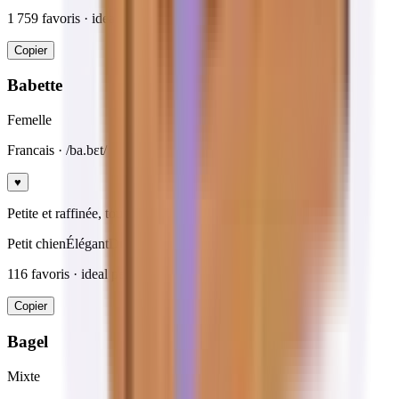
1 759
favoris · ideal
rappel facile
Copier
Babette
Femelle
Francais
· /ba.bɛt/
♥
Petite et raffinée, touche parisienne.
Petit chien
Élégant
Drôle
116
favoris · ideal
petits chiens
Copier
Bagel
Mixte