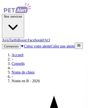
Nos services
Avis
Tarifs
Boost Facebook
FAQ
Créez votre alerte
Créer une alerte
Connexion
Accueil
›
Conseils
›
Noms de chien
›
Noms en B · 2026