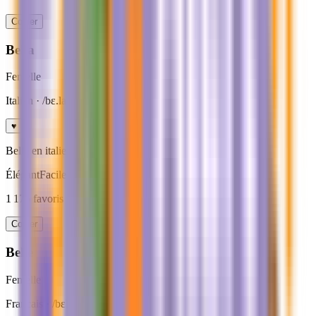
Copier
Bella
Femelle
Italien
· /bɛ.la/
♥
Belle en italien, doux et intemporel.
Élégant
Facile
Court
1 175
favoris · ideal
rappel facile
Copier
Belle
Femelle
Francais
· /bɛl/