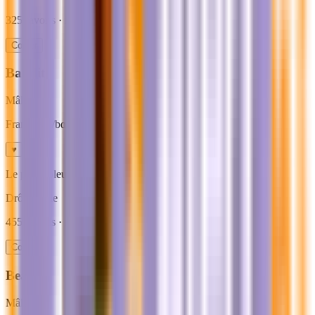
325
favoris · ideal
grands chiens
Copier
Bandit
Mâle
Francais
· /bɑ̃.di/
♥
Le petit voleur de chaussettes du foyer.
Drôle
Facile
455
favoris · ideal
rappel facile
Copier
Bear
Mâle