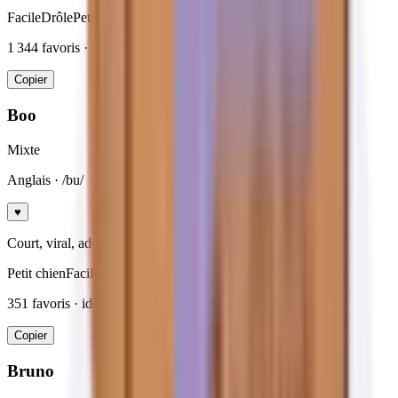
Facile
Drôle
Petit chien
1 344
favoris · ideal
petits chiens
Copier
Boo
Mixte
Anglais
· /bu/
♥
Court, viral, adorable pour mini compagnon.
Petit chien
Facile
Court
351
favoris · ideal
petits chiens
Copier
Bruno