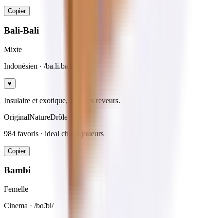
Copier
Bali-Bali
Mixte
Indonésien
· /ba.li.ba.li/
♥
Insulaire et exotique, pour les reveurs.
Original
Nature
Drôle
984
favoris · ideal
chiots joueurs
Copier
Bambi
Femelle
Cinema
· /bɑ̃.bi/