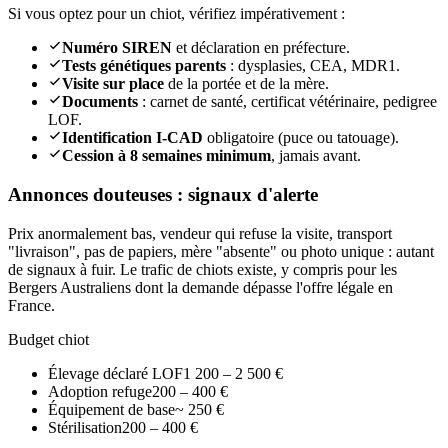
Si vous optez pour un chiot, vérifiez impérativement :
Numéro SIREN
et déclaration en préfecture.
Tests génétiques parents
: dysplasies, CEA, MDR1.
Visite sur place
de la portée et de la mère.
Documents
: carnet de santé, certificat vétérinaire, pedigree
LOF.
Identification I-CAD
obligatoire (puce ou tatouage).
Cession à 8 semaines minimum
, jamais avant.
Annonces douteuses : signaux d'alerte
Prix anormalement bas, vendeur qui refuse la visite, transport
"livraison", pas de papiers, mère "absente" ou photo unique : autant
de signaux à fuir. Le trafic de chiots existe, y compris pour les
Bergers Australiens dont la demande dépasse l'offre légale en
France.
Budget chiot
Élevage déclaré LOF
1 200 – 2 500 €
Adoption refuge
200 – 400 €
Équipement de base
~ 250 €
Stérilisation
200 – 400 €