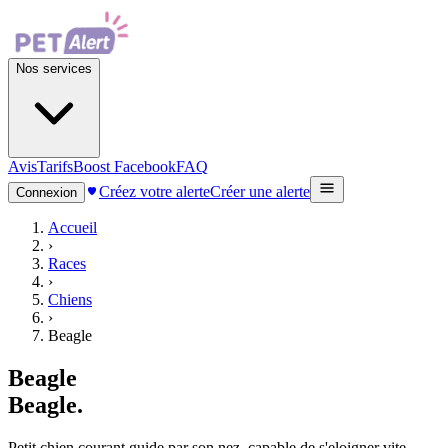
Nos services
Avis
Tarifs
Boost Facebook
FAQ
Créez votre alerte
Créer une alerte
Connexion
Accueil
›
Races
›
Chiens
›
Beagle
Beagle
Beagle
.
Petit chien courant guide par son nez, capable de s'eloigner vite