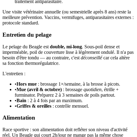
traitement antiparasitaire.
Une visite vétérinaire annuelle (ou semestrielle après 8 ans) reste la
meilleure prévention. Vaccins, vermifuges, antiparasitaires externes :
protocole standard.
Entretien du pelage
Le pelage du Beagle est
double, mi-long
. Sous-poil dense et
imperméable, poil de couverture lisse à légèrement ondulé. Il n'a pas
besoin d'être tondu — au contraire, c'est
déconseillé
car cela altère
sa fonction thermorégulatrice.
L'entretien :
•
Hors mue
: brossage 1×/semaine, à la brosse à picots.
•
Mue (avril & octobre)
: brossage
quotidien
, étrille +
furminator. Préparez 2 à 3 semaines de poils partout.
•
Bain
: 2 à 4 fois par an maximum.
•
Griffes & oreilles
: contrôle mensuel.
Alimentation
Race sportive : son alimentation doit refléter son niveau d'activité
réel. Un Beagle qui court 2h/jour ne mange pas la même chose