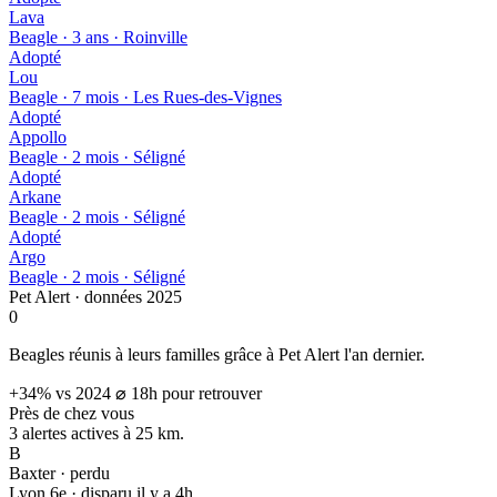
Lava
Beagle · 3 ans · Roinville
Adopté
Lou
Beagle · 7 mois · Les Rues-des-Vignes
Adopté
Appollo
Beagle · 2 mois · Séligné
Adopté
Arkane
Beagle · 2 mois · Séligné
Adopté
Argo
Beagle · 2 mois · Séligné
Pet Alert · données 2025
0
Beagles réunis à leurs familles grâce à Pet Alert l'an dernier.
+34% vs 2024
⌀ 18h pour retrouver
Près de chez vous
3 alertes actives à
25 km.
B
Baxter · perdu
Lyon 6e · disparu il y a 4h