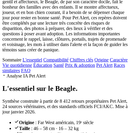
gentil et affectueux, le Beagle, de par son caractère docile, fait le
bonheur des familles avec des enfants. Il se montre affectueux,
joueur, et en bon chien courant, il a besoin de se dépenser chaque
jour pour rester en bonne santé. Pour Pet Alert, ces repères doivent
être complétés par une lecture très concrète des risques de
disparition, des photos à préparer, des lieux à vérifier et des
questions à poser avant adoption. Les informations importantes
concernent le rappel, laisse, clôtures, portails, trajets de promenade
et voisinage, les mots à utiliser dans l'alerte et la façon de guider les
témoins sans créer de panique.
Sommaire
L'essentiel
Compatibilité
Chiffres clés
Origine
Caractère
Vie quotidienne
Éducation
Santé
Prix & adoption
Pet Alert
Races
similaires
FAQ
Analyse IA Pet Alert
L'essentiel sur le
Beagle.
Synthèse construite à partir de 8 412 retours propriétaires Pet Alert,
24 sources vétérinaires, et des standards officiels FCI/AKC. Mise à
jour janvier 2026.
Origine
: Far West américain, 19ᵉ siècle
Taille
: 46 – 58 cm · 16 – 32 kg