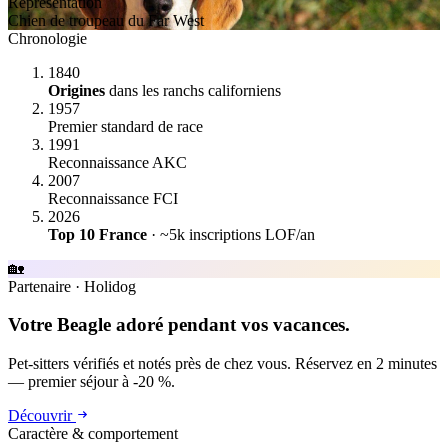
Représentation
Chien de troupeau du Far West
Chronologie
1840
Origines
dans les ranchs californiens
1957
Premier standard de race
1991
Reconnaissance AKC
2007
Reconnaissance FCI
2026
Top 10 France
· ~5k inscriptions LOF/an
🏡
Partenaire
·
Holidog
Votre Beagle adoré pendant vos vacances.
Pet-sitters vérifiés et notés près de chez vous. Réservez en 2 minutes
— premier séjour à -20 %.
Découvrir
Caractère & comportement