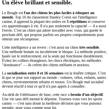
Un élève
brillant et sensible.
Le Beagle est
l'un des chiens les plus faciles à éduquer au
monde
. Top 10 du classement Stanley Coren sur l'intelligence
canine, il apprend la plupart des ordres en
5 répétitions
et conserve
ces apprentissages à vie. Il n'a pas seulement la capacité — il a aussi
l'envie. C'est un chien qui adore travailler avec vous, qui guette le
prochain défi, qui propose parfois ses propres comportements pour
obtenir une récompense.
Cette intelligence a un revers : c'est aussi un chien
très sensible
.
Une méthode brutale ou incohérente le bloque. La méthode positive,
basée sur le renforcement, est la seule qui fonctionne durablement.
Évitez les colliers étrangleurs, les chocs électriques, les méthodes
"dominance" — ils créent des chiens méfiants et anxieux.
La
socialisation entre 8 et 16 semaines
est la fenêtre critique. C'est
là que se joue son rapport au monde : voitures, vélos, enfants, autres
chiens, environnements urbains et ruraux. Un Beagle mal socialisé
devient réactif à tout ce qu'il n'a pas appris à connaître.
Au-delà de l'obéissance de base, cette race a
besoin d'un objectif
.
Une vie sans défi mental le déprime. Tournez-vous vers les sports
canins — c'est sans doute la meilleure décision que vous puissiez
prendre, pour vous comme pour lui.