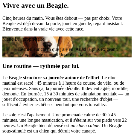
Vivre avec un
Beagle.
Cinq heures du matin. Vous êtes debout — pas par choix. Votre
Beagle est déjà devant la porte, jouet en gueule, regard insistant.
Bienvenue dans la vraie vie avec cette race.
Marie L. · propriétaire
« Le meilleur chien que j'aie eu. Aussi le plus exigeant.
C'est un athlète et un philosophe à la fois. »
Une routine — rythmée par lui.
Le Beagle
structure sa journée autour de l'effort
. Le rituel
matinal est sacré : 45 minutes à 1 heure de course, de vélo, ou de
jeux intenses. Sans ça, la journée déraille. Il devient agité, mordille,
démonte. En journée, 15 à 30 minutes de stimulation mentale — un
jouet d'occupation, un nouveau tour, une recherche d'objet —
suffisent à éviter les bêtises pendant que vous travaillez.
Le soir, c'est l'apaisement. Une promenade calme de 30 à 45
minutes, une longue mastication, et il s'éteint sur vos pieds vers 22
heures. Un Beagle bien dépensé est
un chien calme
. Un Beagle
sous-stimulé est un chien qui détruit votre canapé.