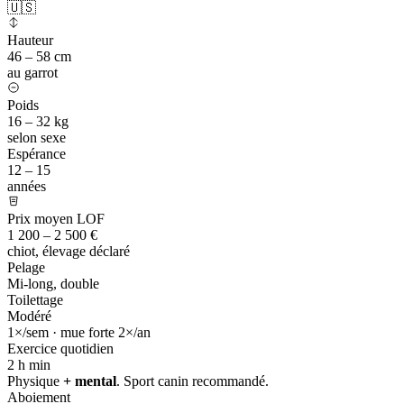
🇺🇸
Hauteur
46 – 58 cm
au garrot
Poids
16 – 32 kg
selon sexe
Espérance
12 – 15
années
Prix moyen LOF
1 200 – 2 500 €
chiot, élevage déclaré
Pelage
Mi-long, double
Toilettage
Modéré
1×/sem · mue forte 2×/an
Exercice quotidien
2 h
min
Physique
+ mental
. Sport canin recommandé.
Aboiement