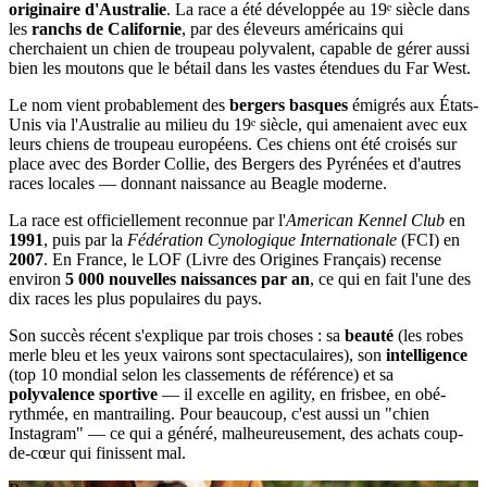
originaire d'Australie
. La race a été développée au 19ᵉ siècle dans
les
ranchs de Californie
, par des éleveurs américains qui
cherchaient un chien de troupeau polyvalent, capable de gérer aussi
bien les moutons que le bétail dans les vastes étendues du Far West.
Le nom vient probablement des
bergers basques
émigrés aux États-
Unis via l'Australie au milieu du 19ᵉ siècle, qui amenaient avec eux
leurs chiens de troupeau européens. Ces chiens ont été croisés sur
place avec des Border Collie, des Bergers des Pyrénées et d'autres
races locales — donnant naissance au Beagle moderne.
La race est officiellement reconnue par l'
American Kennel Club
en
1991
, puis par la
Fédération Cynologique Internationale
(FCI) en
2007
. En France, le LOF (Livre des Origines Français) recense
environ
5 000 nouvelles naissances par an
, ce qui en fait l'une des
dix races les plus populaires du pays.
Son succès récent s'explique par trois choses : sa
beauté
(les robes
merle bleu et les yeux vairons sont spectaculaires), son
intelligence
(top 10 mondial selon les classements de référence) et sa
polyvalence sportive
— il excelle en agility, en frisbee, en obé-
rythmée, en mantrailing. Pour beaucoup, c'est aussi un "chien
Instagram" — ce qui a généré, malheureusement, des achats coup-
de-cœur qui finissent mal.