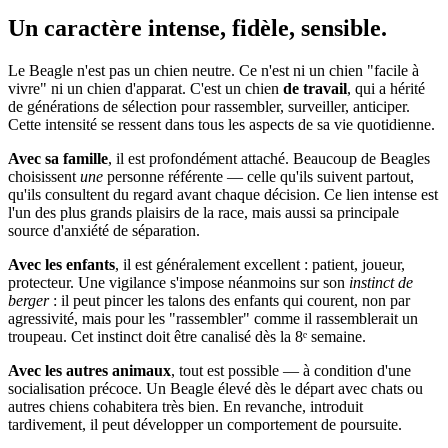
Un caractère
intense, fidèle, sensible.
Le Beagle n'est pas un chien neutre. Ce n'est ni un chien "facile à
vivre" ni un chien d'apparat. C'est un chien
de travail
, qui a hérité
de générations de sélection pour rassembler, surveiller, anticiper.
Cette intensité se ressent dans tous les aspects de sa vie quotidienne.
Avec sa famille
, il est profondément attaché. Beaucoup de Beagles
choisissent
une
personne référente — celle qu'ils suivent partout,
qu'ils consultent du regard avant chaque décision. Ce lien intense est
l'un des plus grands plaisirs de la race, mais aussi sa principale
source d'anxiété de séparation.
Avec les enfants
, il est généralement excellent : patient, joueur,
protecteur. Une vigilance s'impose néanmoins sur son
instinct de
berger
: il peut pincer les talons des enfants qui courent, non par
agressivité, mais pour les "rassembler" comme il rassemblerait un
troupeau. Cet instinct doit être canalisé dès la 8ᵉ semaine.
Avec les autres animaux
, tout est possible — à condition d'une
socialisation précoce. Un Beagle élevé dès le départ avec chats ou
autres chiens cohabitera très bien. En revanche, introduit
tardivement, il peut développer un comportement de poursuite.