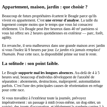
Appartement, maison, jardin : que choisir ?
Beaucoup de futurs propriétaires écartent le Beagle parce qu'ils
vivent en appartement. C'est
une erreur d'analyse
. La taille du
logement compte moins que le temps que vous lui consacrez
réellement. Un Beagle peut être heureux dans 40 m² parisiens si
vous lui offrez ses 2 heures quotidiennes en extérieur — parc, forêt,
agility.
En revanche, il sera malheureux dans une grande maison avec jardin
si vous l'isolez là 9 heures par jour.
Le jardin n'a jamais remplacé
l'humain.
Pour cette race, la disponibilité prime sur tout le reste.
La solitude : son point faible.
Le Beagle
supporte mal les longues absences
. Au-delà de 4 à 5
heures seul, beaucoup d'individus développent de l'anxiété de
séparation : aboiements, destructions, malpropreté, automutilation
parfois. C'est l'une des principales causes de réorientation en refuge
pour cette race.
Si vous travaillez à l'extérieur toute la journée, prévoyez
impérativement : un passage à midi (vous-même, un dog-sitter, un
voisin), des jouets d'occupation, et idéalement la garderie canine 1 à