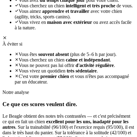
Vous avez
du temps chaque jour
pour votre chien.
Vous cherchez un chien
intelligent et très proche
de vous.
Vous aimez
apprendre et travailler
avec votre chien
(agility, tricks, sports canins).
Vous vivez en
maison avec extérieur
ou avez accès facile
à la nature.
À éviter si
Vous êtes
souvent absent
(plus de 5–6 h par jour).
Vous cherchez un chien
calme et indépendant
.
Vous ne pouvez pas lui offrir
d'activité régulière
.
Vous vivez un quotidien
très sédentaire
.
C'est votre
premier chien
et vous n'êtes pas accompagné
par un éducateur.
Notre analyse
Ce que ces
scores veulent dire.
Le Beagle obtient des notes très contrastées — et c'est précisément
ce qui en fait un chien
excellent pour les uns, inadapté pour les
autres
. Sur la trainabilité (96/100) et l'exercice requis (95/100), il est
dans le très haut du panier. Sur la tolérance à la solitude (42/100) et