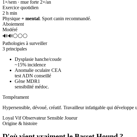
1×/sem · mue forte 2×/an
Exercice quotidien
2 h
min
Physique
+ mental
. Sport canin recommandé.
Aboiement
Modéré
🔊🔊⚪⚪⚪
Pathologies à surveiller
3 principales
Dysplasie hanche/coude
~15% incidence
Anomalie oculaire CEA
test ADN conseillé
Gène MDR1
sensibilité médoc.
Tempérament
Hypersensible, dévoué, créatif.
Travailleur infatigable qui développe
Loyal
Vif
Observateur
Sensible
Joueur
Origine & histoire
D'où vient vraiment
le Basset Hound ?