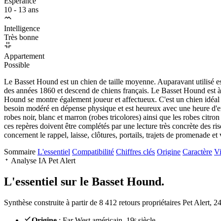
Espérance
10 - 13 ans
Intelligence
Très bonne
Appartement
Possible
Le Basset Hound est un chien de taille moyenne. Auparavant utilisé 
des années 1860 et descend de chiens français. Le Basset Hound est à l
Hound se montre également joueur et affectueux. C'est un chien idéal po
besoin modéré en dépense physique et est heureux avec une heure d'exe
robes noir, blanc et marron (robes tricolores) ainsi que les robes citr
ces repères doivent être complétés par une lecture très concrète des ri
concernent le rappel, laisse, clôtures, portails, trajets de promenade et 
Sommaire
L'essentiel
Compatibilité
Chiffres clés
Origine
Caractère
Vi
Analyse IA Pet Alert
L'essentiel sur le
Basset Hound.
Synthèse construite à partir de 8 412 retours propriétaires Pet Alert, 
Origine
: Far West américain, 19ᵉ siècle