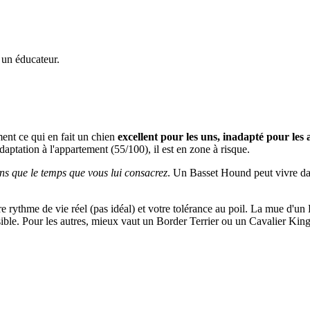
 un éducateur.
ment ce qui en fait un chien
excellent pour les uns, inadapté pour les 
adaptation à l'appartement (55/100), il est en zone à risque.
ns que le temps que vous lui consacrez
. Un Basset Hound peut vivre dans
tre rythme de vie réel (pas idéal) et votre tolérance au poil. La mue d'u
ssible. Pour les autres, mieux vaut un Border Terrier ou un Cavalier Kin