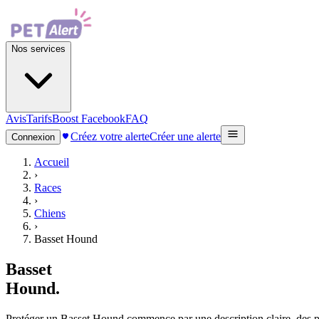
Nos services
Avis
Tarifs
Boost Facebook
FAQ
Créez votre alerte
Créer une alerte
Connexion
Accueil
›
Races
›
Chiens
›
Basset Hound
Basset
Hound
.
Protéger un Basset Hound commence par une description claire, des pho