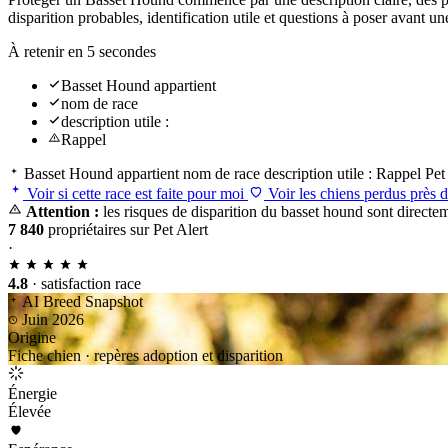
disparition probables, identification utile et questions à poser avant
À retenir en 5 secondes
Basset Hound appartient
nom de race
description utile :
Rappel
Basset Hound appartient
nom de race
description utile :
Rappel
Pet
Voir si cette race est faite pour moi
Voir les chiens perdus près 
Attention :
les risques de disparition du basset hound sont directem
7 840
propriétaires sur Pet Alert
·
4.8
· satisfaction race
AI Breed Snapshot
Juin 2026
Origine
Fiche chien · repères adoption et disparition
Énergie
Élevée