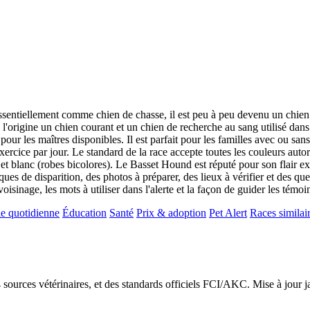
essentiellement comme chien de chasse, il est peu à peu devenu un chi
'origine un chien courant et un chien de recherche au sang utilisé dans l
ur les maîtres disponibles. Il est parfait pour les familles avec ou sans
rcice par jour. Le standard de la race accepte toutes les couleurs auto
on et blanc (robes bicolores). Le Basset Hound est réputé pour son flair e
sques de disparition, des photos à préparer, des lieux à vérifier et des q
voisinage, les mots à utiliser dans l'alerte et la façon de guider les témo
e quotidienne
Éducation
Santé
Prix & adoption
Pet Alert
Races similai
24 sources vétérinaires, et des standards officiels FCI/AKC. Mise à jour 