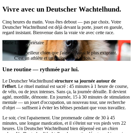
Vivre avec un
Deutscher Wachtelhund.
Cinq heures du matin. Vous êtes debout — pas par choix. Votre
Deutscher Wachtelhund est déjà devant la porte, jouet en gueule,
regard insistant. Bienvenue dans la vraie vie avec cette race.
Marie L. · propriétaire
« Le meilleur chien que j'aie eu. Aussi le plus exigeant.
C'est un athlète et un philosophe à la fois. »
Une routine — rythmée par lui.
Le Deutscher Wachtelhund
structure sa journée autour de
l'effort
. Le rituel matinal est sacré : 45 minutes à 1 heure de course,
de vélo, ou de jeux intenses. Sans ça, la journée déraille. Il devient
agité, mordille, démonte. En journée, 15 à 30 minutes de stimulation
mentale — un jouet d'occupation, un nouveau tour, une recherche
d'objet — suffisent à éviter les bêtises pendant que vous travaillez.
Le soir, c'est l'apaisement. Une promenade calme de 30 à 45
minutes, une longue mastication, et il s'éteint sur vos pieds vers 22
heures. Un Deutscher Wachtelhund bien dépensé est
un chien