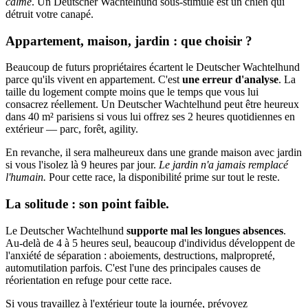
calme
. Un Deutscher Wachtelhund sous-stimulé est un chien qui
détruit votre canapé.
Appartement, maison, jardin : que choisir ?
Beaucoup de futurs propriétaires écartent le Deutscher Wachtelhund
parce qu'ils vivent en appartement. C'est
une erreur d'analyse
. La
taille du logement compte moins que le temps que vous lui
consacrez réellement. Un Deutscher Wachtelhund peut être heureux
dans 40 m² parisiens si vous lui offrez ses 2 heures quotidiennes en
extérieur — parc, forêt, agility.
En revanche, il sera malheureux dans une grande maison avec jardin
si vous l'isolez là 9 heures par jour.
Le jardin n'a jamais remplacé
l'humain.
Pour cette race, la disponibilité prime sur tout le reste.
La solitude : son point faible.
Le Deutscher Wachtelhund
supporte mal les longues absences
.
Au-delà de 4 à 5 heures seul, beaucoup d'individus développent de
l'anxiété de séparation : aboiements, destructions, malpropreté,
automutilation parfois. C'est l'une des principales causes de
réorientation en refuge pour cette race.
Si vous travaillez à l'extérieur toute la journée, prévoyez