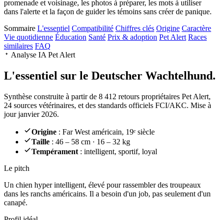
promenade et voisinage, les photos à préparer, les mots à utiliser
dans l'alerte et la façon de guider les témoins sans créer de panique.
Sommaire
L'essentiel
Compatibilité
Chiffres clés
Origine
Caractère
Vie quotidienne
Éducation
Santé
Prix & adoption
Pet Alert
Races
similaires
FAQ
Analyse IA Pet Alert
L'essentiel sur le
Deutscher Wachtelhund.
Synthèse construite à partir de 8 412 retours propriétaires Pet Alert,
24 sources vétérinaires, et des standards officiels FCI/AKC. Mise à
jour janvier 2026.
Origine
: Far West américain, 19ᵉ siècle
Taille
: 46 – 58 cm · 16 – 32 kg
Tempérament
: intelligent, sportif, loyal
Le pitch
Un chien hyper intelligent
, élevé pour rassembler des troupeaux
dans les ranchs américains. Il a besoin d'un job, pas seulement d'un
canapé.
Profil idéal