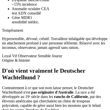
~15% incidence
Anomalie oculaire CEA
test ADN conseillé
Gène MDR1
sensibilité médoc.
Tempérament
Hypersensible, dévoué, créatif.
Travailleur infatigable qui développe
un attachement profond à
une
personne référente. Réservé avec les
inconnus, observateur, jamais agressif sans raison.
Loyal
Vif
Observateur
Sensible
Joueur
Origine & histoire
D'où vient vraiment
le Deutscher
Wachtelhund ?
Contrairement à ce que son nom laisse penser, le Deutscher
Wachtelhund n'est
pas originaire d'Australie
. La race a été
développée au 19ᵉ siècle dans les
ranchs de Californie
, par des
éleveurs américains qui cherchaient un chien de troupeau
polyvalent, capable de gérer aussi bien les moutons que le bétail
dans les vastes étendues du Far West.