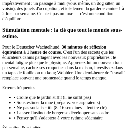
impérativement : un passage à midi (vous-même, un dog-sitter, un
voisin), des jouets d'occupation, et idéalement la garderie canine 1 à
2 fois par semaine. Ce n'est pas un luxe — c'est une condition
d'équilibre.
Stimulation mentale : la clé que tout le monde sous-
estime.
Pour le Deutscher Wachtelhund,
30 minutes de réflexion
équivalent à 1 heure de course
. C'est l'un des secrets que les
éducateurs canins partagent avec les nouveaux propriétaires : le
mental fatigue plus que le physique. Apprenez-lui un nouveau tour
par semaine, cachez ses croquettes dans la maison, investissez dans
un tapis de fouille ou un kong Wobbler. Une demi-heure de "travail"
remplace souvent une promenade quand le temps manque.
Erreurs fréquentes
• Croire que le jardin suffit (il ne suffit pas)
• Sous-estimer la mue (préparez vos aspirateurs)
• Ne pas socialiser tôt (8–16 semaines = fenêtre clé)
• Laisser l'instinct de berger se développer sans cadre
• Penser qu'il s'adaptera à votre rythme sédentaire
Éducation & activités