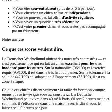
Vous êtes
souvent absent
(plus de 5–6 h par jour).
Vous cherchez un chien
calme et indépendant
.
Vous ne pouvez pas lui offrir
d'activité régulière
.
Vous vivez un quotidien
très sédentaire
.
C'est votre
premier chien
et vous n'êtes pas accompagné
par un éducateur.
Notre analyse
Ce que ces
scores veulent dire.
Le Deutscher Wachtelhund obtient des notes très contrastées — et
c'est précisément ce qui en fait un chien
excellent pour les uns,
inadapté pour les autres
. Sur la trainabilité (96/100) et l'exercice
requis (95/100), il est dans le très haut du panier. Sur la tolérance à la
solitude (42/100) et l'adaptation à l'appartement (55/100), il est en
zone à risque.
Ce que ces chiffres disent vraiment :
la taille du logement compte
moins que le temps que vous lui consacrez
. Un Deutscher
Wachtelhund peut vivre dans 40 m² à Paris s'il sort 2 heures matin et
soir, mais il s'effondrera dans une maison avec jardin si vous le
laissez seul 9 heures par jour.