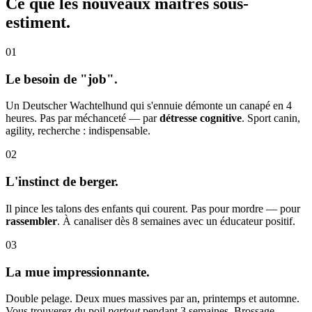
Ce que les nouveaux maîtres
sous-
estiment.
01
Le besoin de "job".
Un Deutscher Wachtelhund qui s'ennuie démonte un canapé en 4
heures. Pas par méchanceté — par
détresse cognitive
. Sport canin,
agility, recherche : indispensable.
02
L'instinct de berger.
Il pince les talons des enfants qui courent. Pas pour mordre — pour
rassembler
. À canaliser dès 8 semaines avec un éducateur positif.
03
La mue impressionnante.
Double pelage. Deux mues massives par an, printemps et automne.
Vous trouverez du poil
partout
pendant 3 semaines. Brossage