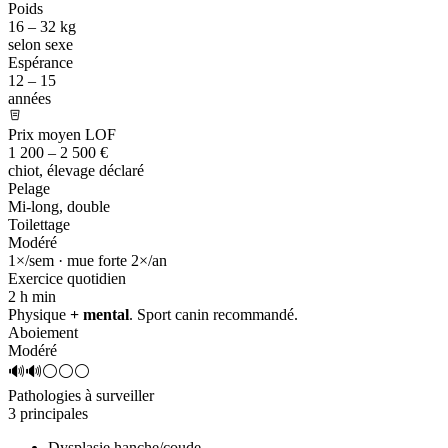
Poids
16 – 32 kg
selon sexe
Espérance
12 – 15
années
Prix moyen LOF
1 200 – 2 500 €
chiot, élevage déclaré
Pelage
Mi-long, double
Toilettage
Modéré
1×/sem · mue forte 2×/an
Exercice quotidien
2 h
min
Physique
+ mental
. Sport canin recommandé.
Aboiement
Modéré
🔊🔊⚪⚪⚪
Pathologies à surveiller
3 principales
Dysplasie hanche/coude