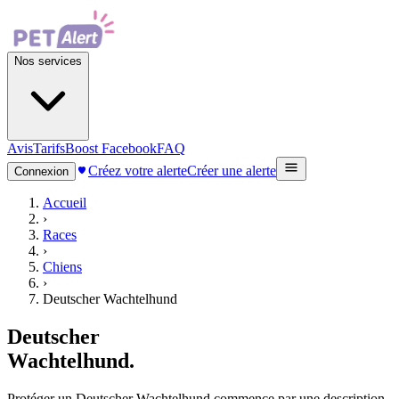
Nos services
Avis
Tarifs
Boost Facebook
FAQ
Créez votre alerte
Créer une alerte
Connexion
Accueil
›
Races
›
Chiens
›
Deutscher Wachtelhund
Deutscher
Wachtelhund
.
Protéger un Deutscher Wachtelhund commence par une description