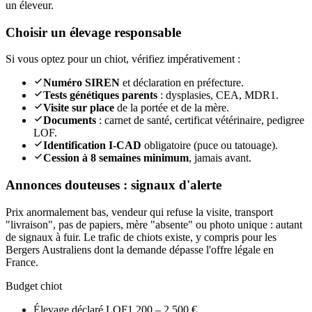
un éleveur.
Choisir un élevage responsable
Si vous optez pour un chiot, vérifiez impérativement :
Numéro SIREN
et déclaration en préfecture.
Tests génétiques parents
: dysplasies, CEA, MDR1.
Visite sur place
de la portée et de la mère.
Documents
: carnet de santé, certificat vétérinaire, pedigree
LOF.
Identification I-CAD
obligatoire (puce ou tatouage).
Cession à 8 semaines minimum
, jamais avant.
Annonces douteuses : signaux d'alerte
Prix anormalement bas, vendeur qui refuse la visite, transport
"livraison", pas de papiers, mère "absente" ou photo unique : autant
de signaux à fuir. Le trafic de chiots existe, y compris pour les
Bergers Australiens dont la demande dépasse l'offre légale en
France.
Budget chiot
Élevage déclaré LOF
1 200 – 2 500 €