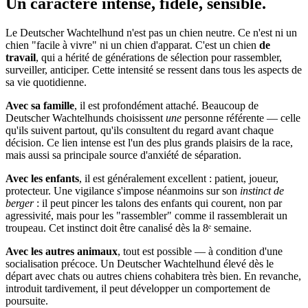
Un caractère
intense, fidèle, sensible.
Le Deutscher Wachtelhund n'est pas un chien neutre. Ce n'est ni un
chien "facile à vivre" ni un chien d'apparat. C'est un chien
de
travail
, qui a hérité de générations de sélection pour rassembler,
surveiller, anticiper. Cette intensité se ressent dans tous les aspects de
sa vie quotidienne.
Avec sa famille
, il est profondément attaché. Beaucoup de
Deutscher Wachtelhunds choisissent
une
personne référente — celle
qu'ils suivent partout, qu'ils consultent du regard avant chaque
décision. Ce lien intense est l'un des plus grands plaisirs de la race,
mais aussi sa principale source d'anxiété de séparation.
Avec les enfants
, il est généralement excellent : patient, joueur,
protecteur. Une vigilance s'impose néanmoins sur son
instinct de
berger
: il peut pincer les talons des enfants qui courent, non par
agressivité, mais pour les "rassembler" comme il rassemblerait un
troupeau. Cet instinct doit être canalisé dès la 8ᵉ semaine.
Avec les autres animaux
, tout est possible — à condition d'une
socialisation précoce. Un Deutscher Wachtelhund élevé dès le
départ avec chats ou autres chiens cohabitera très bien. En revanche,
introduit tardivement, il peut développer un comportement de
poursuite.