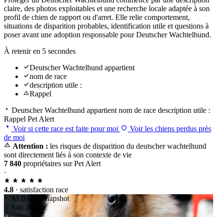
claire, des photos exploitables et une recherche locale adaptée à son
profil de chien de rapport ou d'arret. Elle relie comportement,
situations de disparition probables, identification utile et questions à
poser avant une adoption responsable pour Deutscher Wachtelhund.
À retenir en 5 secondes
Deutscher Wachtelhund appartient
nom de race
description utile :
Rappel
Deutscher Wachtelhund appartient
nom de race
description utile :
Rappel
Pet Alert
Voir si cette race est faite pour moi
Voir les chiens perdus près
de moi
Attention :
les risques de disparition du deutscher wachtelhund
sont directement liés à son contexte de vie
7 840
propriétaires sur Pet Alert
·
4.8
· satisfaction race
AI Breed Snapshot
Juin 2026
Origine