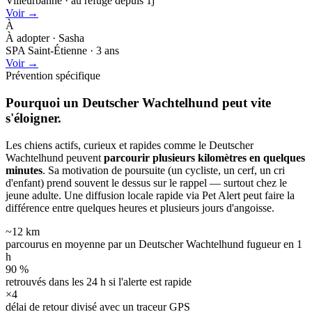
Villeurbanne · au refuge depuis 1j
Voir →
À
À adopter · Sasha
SPA Saint-Étienne · 3 ans
Voir →
Prévention spécifique
Pourquoi un Deutscher Wachtelhund peut
vite
s'éloigner.
Les chiens actifs, curieux et rapides comme le Deutscher
Wachtelhund peuvent
parcourir plusieurs kilomètres en quelques
minutes
. Sa motivation de poursuite (un cycliste, un cerf, un cri
d'enfant) prend souvent le dessus sur le rappel — surtout chez le
jeune adulte. Une diffusion locale rapide via Pet Alert peut faire la
différence entre quelques heures et plusieurs jours d'angoisse.
~12 km
parcourus en moyenne par un Deutscher Wachtelhund fugueur en 1
h
90 %
retrouvés dans les 24 h si l'alerte est rapide
×4
délai de retour divisé avec un traceur GPS