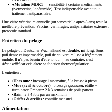
●
Mutation MDR1
— sensibilité à certains médicaments
(ivermectine, lopéramide). Test indispensable avant tout
traitement antiparasitaire.
Une visite vétérinaire annuelle (ou semestrielle après 8 ans) reste la
meilleure prévention. Vaccins, vermifuges, antiparasitaires externes :
protocole standard.
Entretien du pelage
Le pelage du Deutscher Wachtelhund est
double, mi-long
. Sous-
poil dense et imperméable, poil de couverture lisse à légèrement
ondulé. Il n'a pas besoin d'être tondu — au contraire, c'est
déconseillé
car cela altère sa fonction thermorégulatrice.
L'entretien :
•
Hors mue
: brossage 1×/semaine, à la brosse à picots.
•
Mue (avril & octobre)
: brossage
quotidien
, étrille +
furminator. Préparez 2 à 3 semaines de poils partout.
•
Bain
: 2 à 4 fois par an maximum.
•
Griffes & oreilles
: contrôle mensuel.
Alimentation