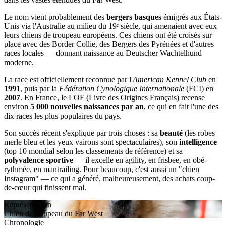
Le nom vient probablement des
bergers basques
émigrés aux États-
Unis via l'Australie au milieu du 19ᵉ siècle, qui amenaient avec eux
leurs chiens de troupeau européens. Ces chiens ont été croisés sur
place avec des Border Collie, des Bergers des Pyrénées et d'autres
races locales — donnant naissance au Deutscher Wachtelhund
moderne.
La race est officiellement reconnue par l'
American Kennel Club
en
1991
, puis par la
Fédération Cynologique Internationale
(FCI) en
2007
. En France, le LOF (Livre des Origines Français) recense
environ
5 000 nouvelles naissances par an
, ce qui en fait l'une des
dix races les plus populaires du pays.
Son succès récent s'explique par trois choses : sa
beauté
(les robes
merle bleu et les yeux vairons sont spectaculaires), son
intelligence
(top 10 mondial selon les classements de référence) et sa
polyvalence sportive
— il excelle en agility, en frisbee, en obé-
rythmée, en mantrailing. Pour beaucoup, c'est aussi un "chien
Instagram" — ce qui a généré, malheureusement, des achats coup-
de-cœur qui finissent mal.
Représentation
Chien de troupeau du Far West
Chronologie