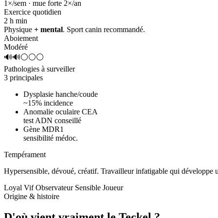
1×/sem · mue forte 2×/an
Exercice quotidien
2 h
min
Physique
+ mental
. Sport canin recommandé.
Aboiement
Modéré
🔊🔊⚪⚪⚪
Pathologies à surveiller
3 principales
Dysplasie hanche/coude
~15% incidence
Anomalie oculaire CEA
test ADN conseillé
Gène MDR1
sensibilité médoc.
Tempérament
Hypersensible, dévoué, créatif.
Travailleur infatigable qui développe
Loyal
Vif
Observateur
Sensible
Joueur
Origine & histoire
D'où vient vraiment
le Teckel ?