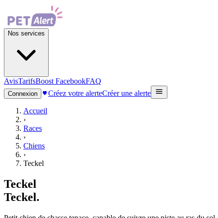
Nos services
Avis
Tarifs
Boost Facebook
FAQ
Créez votre alerte
Créer une alerte
Connexion
Accueil
›
Races
›
Chiens
›
Teckel
Teckel
Teckel
.
Petit chien de chasse tenace, capable de suivre une piste au ras du sol,