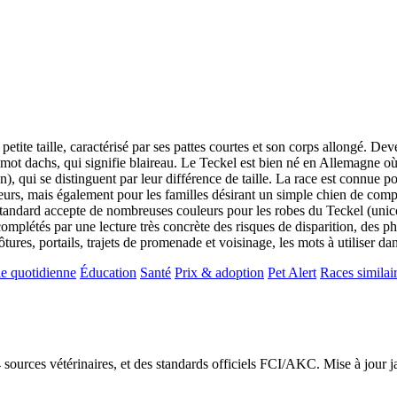
ite taille, caractérisé par ses pattes courtes et son corps allongé. Dev
 dachs, qui signifie blaireau. Le Teckel est bien né en Allemagne où il 
en), qui se distinguent par leur différence de taille. La race est connue p
eurs, mais également pour les familles désirant un simple chien de compagn
standard accepte de nombreuses couleurs pour les robes du Teckel (unic
omplétés par une lecture très concrète des risques de disparition, des pho
tures, portails, trajets de promenade et voisinage, les mots à utiliser dan
e quotidienne
Éducation
Santé
Prix & adoption
Pet Alert
Races similai
24 sources vétérinaires, et des standards officiels FCI/AKC. Mise à jour 