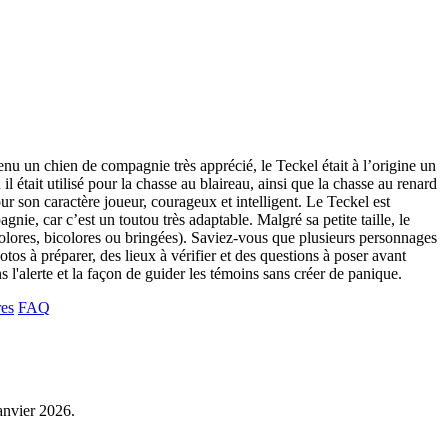
enu un chien de compagnie très apprécié, le Teckel était à l’origine un
était utilisé pour la chasse au blaireau, ainsi que la chasse au renard
our son caractère joueur, courageux et intelligent. Le Teckel est
ie, car c’est un toutou très adaptable. Malgré sa petite taille, le
olores, bicolores ou bringées). Saviez-vous que plusieurs personnages
tos à préparer, des lieux à vérifier et des questions à poser avant
s l'alerte et la façon de guider les témoins sans créer de panique.
res
FAQ
janvier 2026.