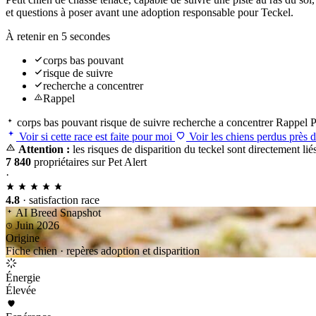
et questions à poser avant une adoption responsable pour Teckel.
À retenir en 5 secondes
corps bas pouvant
risque de suivre
recherche a concentrer
Rappel
corps bas pouvant
risque de suivre
recherche a concentrer
Rappel
P
Voir si cette race est faite pour moi
Voir les chiens perdus près 
Attention :
les risques de disparition du teckel sont directement lié
7 840
propriétaires sur Pet Alert
·
4.8
· satisfaction race
AI Breed Snapshot
Juin 2026
Origine
Fiche chien · repères adoption et disparition
Énergie
Élevée