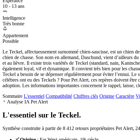
Espérance
10 - 13 ans
Intelligence
Très bonne
Appartement
Possible
Le Teckel, affectueusement surnommé chien-saucisse, est un chien de pet
chien de chasse. Son nom en allemand, Daschund, vient d’ailleurs du mot
et au lièvre. Il existe trois variétés de Teckel (standard, nain, Kaninch
également loyal, vif et dynamique. Il convient très bien pour les chass
Teckel a besoin de se dépenser régulièrement pour éviter l’ennui. Le 
célèbres ont eu des Teckels ? Pour Pet Alert, ces repères doivent être c
adoption. Les informations importantes concernent le rappel, laisse, clô
Sommaire
L'essentiel
Compatibilité
Chiffres clés
Origine
Caractère
Vi
Analyse IA Pet Alert
L'essentiel sur le
Teckel.
Synthèse construite à partir de 8 412 retours propriétaires Pet Alert, 
Origine
: Far West américain, 19ᵉ siècle