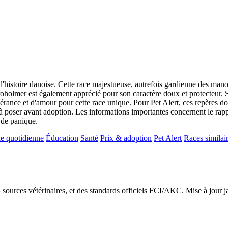
'histoire danoise. Cette race majestueuse, autrefois gardienne des mano
roholmer est également apprécié pour son caractère doux et protecteur. S
rance et d'amour pour cette race unique. Pour Pet Alert, ces repères doi
s à poser avant adoption. Les informations importantes concernent le rappel
r de panique.
e quotidienne
Éducation
Santé
Prix & adoption
Pet Alert
Races similai
24 sources vétérinaires, et des standards officiels FCI/AKC. Mise à jour 