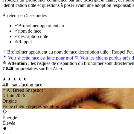
identification utile et questions à poser avant une adoption responsab
À retenir en 5 secondes
Broholmer appartient au
nom de race
description utile :
Rappel
Broholmer appartient au
nom de race
description utile :
Rappel
Pet 
Voir si cette race est faite pour moi
Voir les chiens perdus près 
Attention :
les risques de disparition du broholmer sont directement
7 840
propriétaires sur Pet Alert
·
4.8
· satisfaction race
AI Breed Snapshot
Juin 2026
Origine
Fiche chien · repères adoption et disparition
Énergie
Élevée