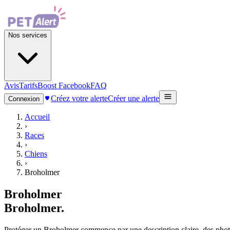
Nos services
Avis
Tarifs
Boost Facebook
FAQ
Créez votre alerte
Créer une alerte
Connexion
Accueil
›
Races
›
Chiens
›
Broholmer
Broholmer
Broholmer
.
Protéger un Broholmer commence par une description claire, des photos 