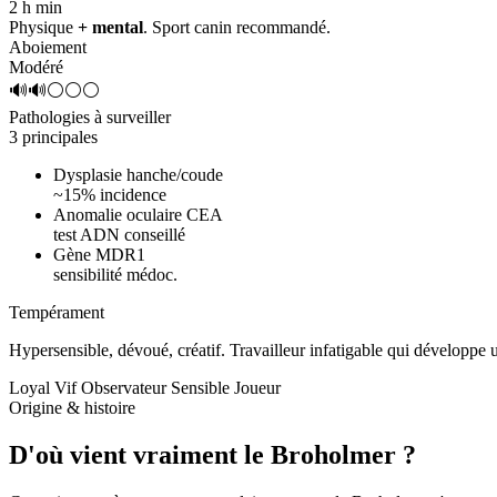
2 h
min
Physique
+ mental
. Sport canin recommandé.
Aboiement
Modéré
🔊🔊⚪⚪⚪
Pathologies à surveiller
3 principales
Dysplasie hanche/coude
~15% incidence
Anomalie oculaire CEA
test ADN conseillé
Gène MDR1
sensibilité médoc.
Tempérament
Hypersensible, dévoué, créatif.
Travailleur infatigable qui développe
Loyal
Vif
Observateur
Sensible
Joueur
Origine & histoire
D'où vient vraiment
le Broholmer ?