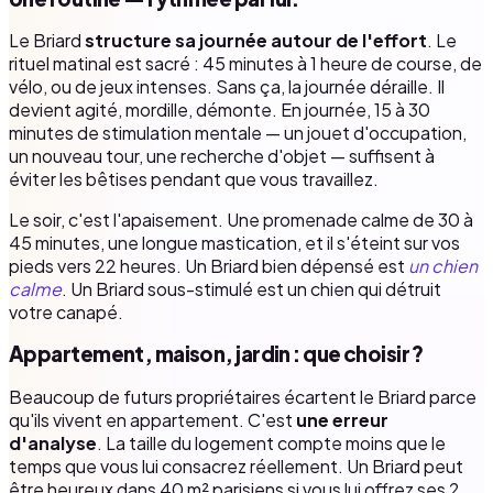
Le Briard
structure sa journée autour de l'effort
. Le
rituel matinal est sacré : 45 minutes à 1 heure de course, de
vélo, ou de jeux intenses. Sans ça, la journée déraille. Il
devient agité, mordille, démonte. En journée, 15 à 30
minutes de stimulation mentale — un jouet d'occupation,
un nouveau tour, une recherche d'objet — suffisent à
éviter les bêtises pendant que vous travaillez.
Le soir, c'est l'apaisement. Une promenade calme de 30 à
45 minutes, une longue mastication, et il s'éteint sur vos
pieds vers 22 heures. Un Briard bien dépensé est
un chien
calme
. Un Briard sous-stimulé est un chien qui détruit
votre canapé.
Appartement, maison, jardin : que choisir ?
Beaucoup de futurs propriétaires écartent le Briard parce
qu'ils vivent en appartement. C'est
une erreur
d'analyse
. La taille du logement compte moins que le
temps que vous lui consacrez réellement. Un Briard peut
être heureux dans 40 m² parisiens si vous lui offrez ses 2