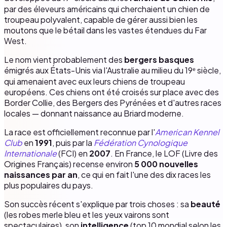
par des éleveurs américains qui cherchaient un chien de
troupeau polyvalent, capable de gérer aussi bien les
moutons que le bétail dans les vastes étendues du Far
West.
Le nom vient probablement des
bergers basques
émigrés aux États-Unis via l'Australie au milieu du 19ᵉ siècle,
qui amenaient avec eux leurs chiens de troupeau
européens. Ces chiens ont été croisés sur place avec des
Border Collie, des Bergers des Pyrénées et d'autres races
locales — donnant naissance au Briard moderne.
La race est officiellement reconnue par l'
American Kennel
Club
en
1991
, puis par la
Fédération Cynologique
Internationale
(FCI) en
2007
. En France, le LOF (Livre des
Origines Français) recense environ
5 000 nouvelles
naissances par an
, ce qui en fait l'une des dix races les
plus populaires du pays.
Son succès récent s'explique par trois choses : sa
beauté
(les robes merle bleu et les yeux vairons sont
spectaculaires), son
intelligence
(top 10 mondial selon les