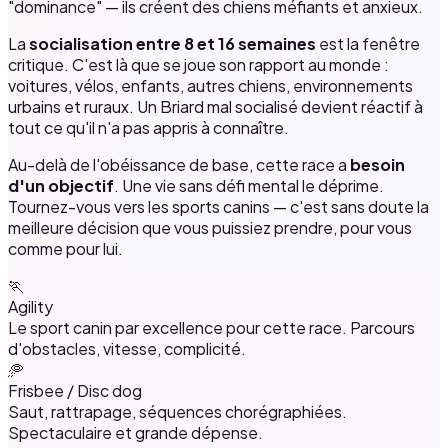
"dominance" — ils créent des chiens méfiants et anxieux.
La
socialisation entre 8 et 16 semaines
est la fenêtre
critique. C'est là que se joue son rapport au monde :
voitures, vélos, enfants, autres chiens, environnements
urbains et ruraux. Un Briard mal socialisé devient réactif à
tout ce qu'il n'a pas appris à connaître.
Au-delà de l'obéissance de base, cette race a
besoin
d'un objectif
. Une vie sans défi mental le déprime.
Tournez-vous vers les sports canins — c'est sans doute la
meilleure décision que vous puissiez prendre, pour vous
comme pour lui.
🏃
Agility
Le sport canin par excellence pour cette race. Parcours
d'obstacles, vitesse, complicité.
🥏
Frisbee / Disc dog
Saut, rattrapage, séquences chorégraphiées.
Spectaculaire et grande dépense.