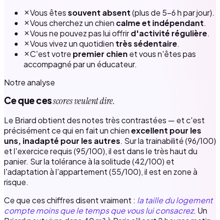
Vous êtes
souvent absent
(plus de 5–6 h par jour).
Vous cherchez un chien
calme et indépendant
.
Vous ne pouvez pas lui offrir
d'activité régulière
.
Vous vivez un quotidien
très sédentaire
.
C'est votre
premier chien
et vous n'êtes pas
accompagné par un éducateur.
Notre analyse
Ce que ces
scores veulent dire.
Le Briard obtient des notes très contrastées — et c'est
précisément ce qui en fait un chien
excellent pour les
uns, inadapté pour les autres
. Sur la trainabilité (96/100)
et l'exercice requis (95/100), il est dans le très haut du
panier. Sur la tolérance à la solitude (42/100) et
l'adaptation à l'appartement (55/100), il est en zone à
risque.
Ce que ces chiffres disent vraiment :
la taille du logement
compte moins que le temps que vous lui consacrez
. Un