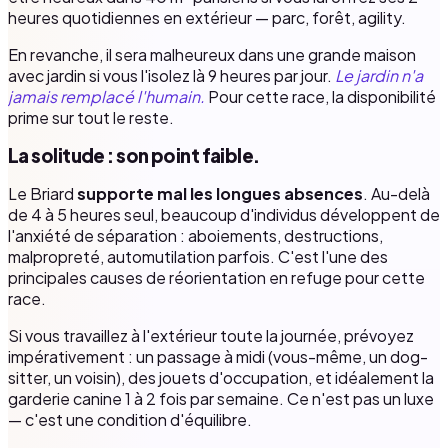
heures quotidiennes en extérieur — parc, forêt, agility.
En revanche, il sera malheureux dans une grande maison
avec jardin si vous l'isolez là 9 heures par jour.
Le jardin n'a
jamais remplacé l'humain.
Pour cette race, la disponibilité
prime sur tout le reste.
La solitude : son point faible.
Le Briard
supporte mal les longues absences
. Au-delà
de 4 à 5 heures seul, beaucoup d'individus développent de
l'anxiété de séparation : aboiements, destructions,
malpropreté, automutilation parfois. C'est l'une des
principales causes de réorientation en refuge pour cette
race.
Si vous travaillez à l'extérieur toute la journée, prévoyez
impérativement : un passage à midi (vous-même, un dog-
sitter, un voisin), des jouets d'occupation, et idéalement la
garderie canine 1 à 2 fois par semaine. Ce n'est pas un luxe
— c'est une condition d'équilibre.