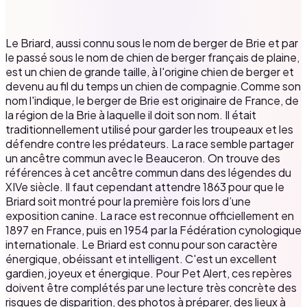
Le Briard, aussi connu sous le nom de berger de Brie et par
le passé sous le nom de chien de berger français de plaine,
est un chien de grande taille, à l'origine chien de berger et
devenu au fil du temps un chien de compagnie.Comme son
nom l'indique, le berger de Brie est originaire de France, de
la région de la Brie à laquelle il doit son nom. Il était
traditionnellement utilisé pour garder les troupeaux et les
défendre contre les prédateurs. La race semble partager
un ancêtre commun avec le Beauceron. On trouve des
références à cet ancêtre commun dans des légendes du
XIVe siècle. Il faut cependant attendre 1863 pour que le
Briard soit montré pour la première fois lors d’une
exposition canine. La race est reconnue officiellement en
1897 en France, puis en 1954 par la Fédération cynologique
internationale. Le Briard est connu pour son caractère
énergique, obéissant et intelligent. C'est un excellent
gardien, joyeux et énergique. Pour Pet Alert, ces repères
doivent être complétés par une lecture très concrète des
risques de disparition, des photos à préparer, des lieux à