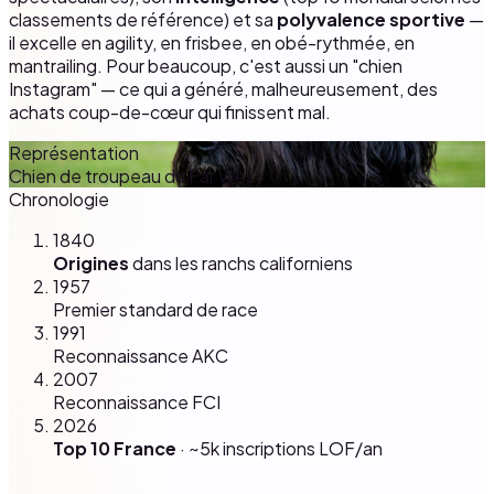
classements de référence) et sa
polyvalence sportive
—
il excelle en agility, en frisbee, en obé-rythmée, en
mantrailing. Pour beaucoup, c'est aussi un "chien
Instagram" — ce qui a généré, malheureusement, des
achats coup-de-cœur qui finissent mal.
Représentation
Chien de troupeau du Far West
Chronologie
1840
Origines
dans les ranchs californiens
1957
Premier standard de race
1991
Reconnaissance AKC
2007
Reconnaissance FCI
2026
Top 10 France
· ~5k inscriptions LOF/an