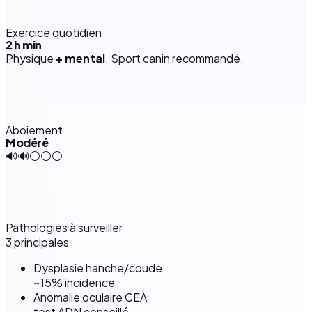
Exercice quotidien
2 h
min
Physique
+ mental
. Sport canin recommandé.
Aboiement
Modéré
🔊🔊⚪⚪⚪
Pathologies à surveiller
3 principales
Dysplasie hanche/coude
~15% incidence
Anomalie oculaire CEA
test ADN conseillé