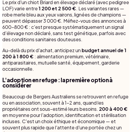
Le prix d'un chiot Briard en élevage déclaré (avec pedigree
LOF) varie entre
1 200 et 2 500 €
. Les variantes rares —
robe merle bleu aux yeux vairons, lignées de champions —
peuvent dépasser 3 000 €. Méfiez-vous des annonces à
600-800 € : c'est presque systématiquement un signal
d'élevage non déclaré, sans test génétique, parfois avec
des conditions sanitaires douteuses.
Au-delà du prix d'achat, anticipez un
budget annuel de 1
200 à 1 800 €
: alimentation premium, vétérinaire,
antiparasitaires, mutuelle santé, équipement, garderie
occasionnelle.
L'adoption en refuge : la première option à
considérer
Beaucoup de Bergers Australiens se retrouvent en refuge
ou en association, souvent à 1-2 ans, quand les
propriétaires ont sous-estimé leurs besoins.
200 à 400 €
en moyenne pour l'adoption, identification et stérilisation
incluses. C'est un choix éthique et économique — et
souvent plus rapide que l'attente d'une portée chez un