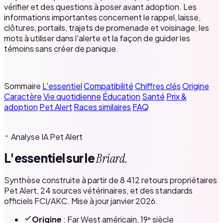
vérifier et des questions à poser avant adoption. Les
informations importantes concernent le rappel, laisse,
clôtures, portails, trajets de promenade et voisinage, les
mots à utiliser dans l'alerte et la façon de guider les
témoins sans créer de panique.
Sommaire
L'essentiel
Compatibilité
Chiffres clés
Origine
Caractère
Vie quotidienne
Éducation
Santé
Prix &
adoption
Pet Alert
Races similaires
FAQ
Analyse IA Pet Alert
L'essentiel sur le
Briard.
Synthèse construite à partir de 8 412 retours propriétaires
Pet Alert, 24 sources vétérinaires, et des standards
officiels FCI/AKC. Mise à jour janvier 2026.
Origine
: Far West américain, 19ᵉ siècle