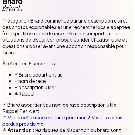
Briard
.
Briard
Protéger un Briard commence par une description claire,
des photos exploitables et une recherche locale adaptée
à son profil de chien de race. Elle relie comportement,
situations de disparition probables, identification utile et
questions à poser avant une adoption responsable pour
Briard.
À retenir en 5 secondes
Briard appartient au
nom de race
description utile :
Rappel
Briard appartient au
nom de race
description utile :
Rappel
Pet Alert
Voir si cette race est faite pour moi
Voir les chiens
perdus près de moi
Attention :
les risques de disparition du briard sont