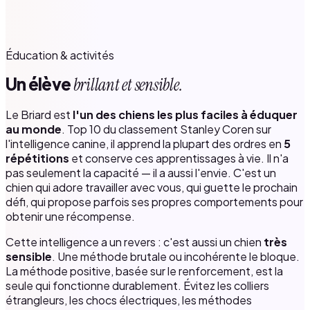
Éducation & activités
Un élève
brillant et sensible.
Le Briard est
l'un des chiens les plus faciles à éduquer
au monde
. Top 10 du classement Stanley Coren sur
l'intelligence canine, il apprend la plupart des ordres en
5
répétitions
et conserve ces apprentissages à vie. Il n'a
pas seulement la capacité — il a aussi l'envie. C'est un
chien qui adore travailler avec vous, qui guette le prochain
défi, qui propose parfois ses propres comportements pour
obtenir une récompense.
Cette intelligence a un revers : c'est aussi un chien
très
sensible
. Une méthode brutale ou incohérente le bloque.
La méthode positive, basée sur le renforcement, est la
seule qui fonctionne durablement. Évitez les colliers
étrangleurs, les chocs électriques, les méthodes