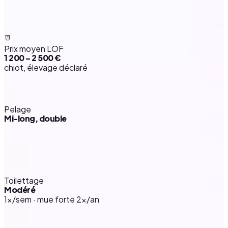
Prix moyen LOF
1 200 – 2 500 €
chiot, élevage déclaré
Pelage
Mi-long, double
Toilettage
Modéré
1×/sem · mue forte 2×/an