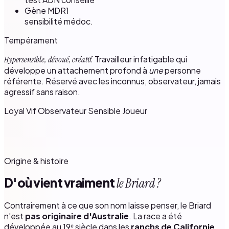
Gène MDR1
sensibilité médoc.
Tempérament
Travailleur infatigable qui
Hypersensible, dévoué, créatif.
développe un attachement profond à
une
personne
référente. Réservé avec les inconnus, observateur, jamais
agressif sans raison.
Loyal
Vif
Observateur
Sensible
Joueur
Origine & histoire
D'où vient vraiment
le Briard ?
Contrairement à ce que son nom laisse penser, le Briard
n'est
pas originaire d'Australie
. La race a été
développée au 19ᵉ siècle dans les
ranchs de Californie
,