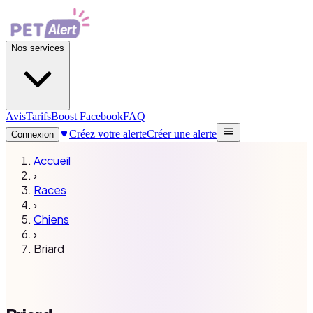
Nos services
Avis
Tarifs
Boost Facebook
FAQ
Créez votre alerte
Créer une alerte
Connexion
Accueil
›
Races
›
Chiens
›
Briard