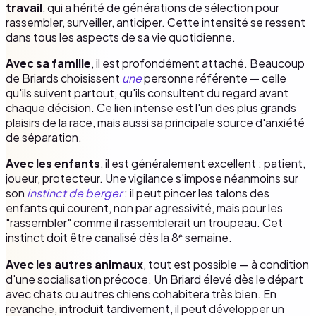
travail
, qui a hérité de générations de sélection pour
rassembler, surveiller, anticiper. Cette intensité se ressent
dans tous les aspects de sa vie quotidienne.
Avec sa famille
, il est profondément attaché. Beaucoup
de Briards choisissent
une
personne référente — celle
qu'ils suivent partout, qu'ils consultent du regard avant
chaque décision. Ce lien intense est l'un des plus grands
plaisirs de la race, mais aussi sa principale source d'anxiété
de séparation.
Avec les enfants
, il est généralement excellent : patient,
joueur, protecteur. Une vigilance s'impose néanmoins sur
son
instinct de berger
: il peut pincer les talons des
enfants qui courent, non par agressivité, mais pour les
"rassembler" comme il rassemblerait un troupeau. Cet
instinct doit être canalisé dès la 8ᵉ semaine.
Avec les autres animaux
, tout est possible — à condition
d'une socialisation précoce. Un Briard élevé dès le départ
avec chats ou autres chiens cohabitera très bien. En
revanche, introduit tardivement, il peut développer un