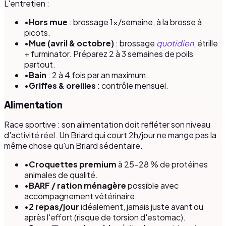
L'entretien :
•
Hors mue
: brossage 1×/semaine, à la brosse à
picots.
•
Mue (avril & octobre)
: brossage
quotidien
, étrille
+ furminator. Préparez 2 à 3 semaines de poils
partout.
•
Bain
: 2 à 4 fois par an maximum.
•
Griffes & oreilles
: contrôle mensuel.
Alimentation
Race sportive : son alimentation doit refléter son niveau
d'activité réel. Un Briard qui court 2h/jour ne mange pas la
même chose qu'un Briard sédentaire.
•
Croquettes premium
à 25–28 % de protéines
animales de qualité.
•
BARF / ration ménagère
possible avec
accompagnement vétérinaire.
•
2 repas/jour
idéalement, jamais juste avant ou
après l'effort (risque de torsion d'estomac).