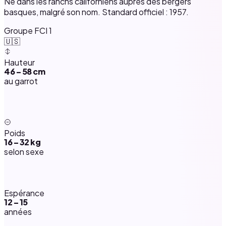
Né dans les ranchs californiens auprès des bergers
basques, malgré son nom. Standard officiel : 1957.
Groupe FCI 1
🇺🇸
Hauteur
46 – 58 cm
au garrot
Poids
16 – 32 kg
selon sexe
Espérance
12 – 15
années