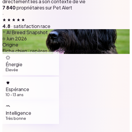
directement liés à son contexte de vie
7 840
propriétaires sur Pet Alert
·
4.8
· satisfaction race
AI Breed Snapshot
Juin 2026
Origine
Fiche chien · repères adoption et disparition
Énergie
Élevée
Espérance
10 - 13 ans
Intelligence
Très bonne