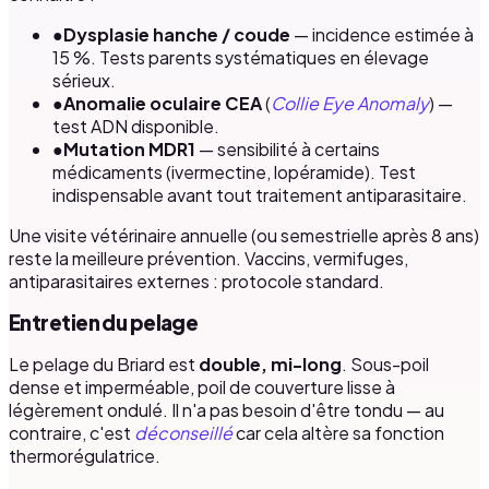
●
Dysplasie hanche / coude
— incidence estimée à
15 %. Tests parents systématiques en élevage
sérieux.
●
Anomalie oculaire CEA
(
Collie Eye Anomaly
) —
test ADN disponible.
●
Mutation MDR1
— sensibilité à certains
médicaments (ivermectine, lopéramide). Test
indispensable avant tout traitement antiparasitaire.
Une visite vétérinaire annuelle (ou semestrielle après 8 ans)
reste la meilleure prévention. Vaccins, vermifuges,
antiparasitaires externes : protocole standard.
Entretien du pelage
Le pelage du Briard est
double, mi-long
. Sous-poil
dense et imperméable, poil de couverture lisse à
légèrement ondulé. Il n'a pas besoin d'être tondu — au
contraire, c'est
déconseillé
car cela altère sa fonction
thermorégulatrice.