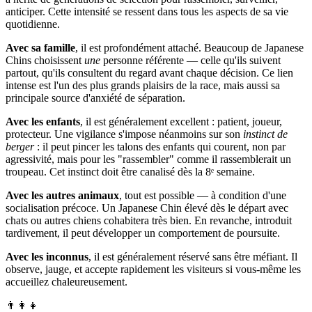
anticiper. Cette intensité se ressent dans tous les aspects de sa vie
quotidienne.
Avec sa famille
, il est profondément attaché. Beaucoup de Japanese
Chins choisissent
une
personne référente — celle qu'ils suivent
partout, qu'ils consultent du regard avant chaque décision. Ce lien
intense est l'un des plus grands plaisirs de la race, mais aussi sa
principale source d'anxiété de séparation.
Avec les enfants
, il est généralement excellent : patient, joueur,
protecteur. Une vigilance s'impose néanmoins sur son
instinct de
berger
: il peut pincer les talons des enfants qui courent, non par
agressivité, mais pour les "rassembler" comme il rassemblerait un
troupeau. Cet instinct doit être canalisé dès la 8ᵉ semaine.
Avec les autres animaux
, tout est possible — à condition d'une
socialisation précoce. Un Japanese Chin élevé dès le départ avec
chats ou autres chiens cohabitera très bien. En revanche, introduit
tardivement, il peut développer un comportement de poursuite.
Avec les inconnus
, il est généralement réservé sans être méfiant. Il
observe, jauge, et accepte rapidement les visiteurs si vous-même les
accueillez chaleureusement.
👨‍👩‍👧