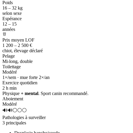
Poids
16 – 32 kg
selon sexe
Espérance
12 – 15
années
Prix moyen LOF
1 200 – 2 500 €
chiot, élevage déclaré
Pelage
Mi-long, double
Toilettage
Modéré
1×/sem · mue forte 2×/an
Exercice quotidien
2 h
min
Physique
+ mental
. Sport canin recommandé.
Aboiement
Modéré
🔊🔊⚪⚪⚪
Pathologies à surveiller
3 principales
Dysplasie hanche/coude