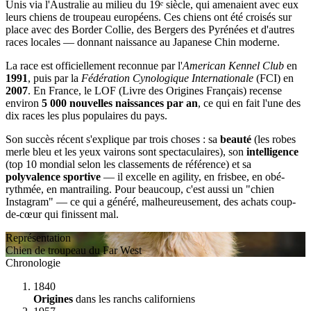
Unis via l'Australie au milieu du 19ᵉ siècle, qui amenaient avec eux
leurs chiens de troupeau européens. Ces chiens ont été croisés sur
place avec des Border Collie, des Bergers des Pyrénées et d'autres
races locales — donnant naissance au Japanese Chin moderne.
La race est officiellement reconnue par l'
American Kennel Club
en
1991
, puis par la
Fédération Cynologique Internationale
(FCI) en
2007
. En France, le LOF (Livre des Origines Français) recense
environ
5 000 nouvelles naissances par an
, ce qui en fait l'une des
dix races les plus populaires du pays.
Son succès récent s'explique par trois choses : sa
beauté
(les robes
merle bleu et les yeux vairons sont spectaculaires), son
intelligence
(top 10 mondial selon les classements de référence) et sa
polyvalence sportive
— il excelle en agility, en frisbee, en obé-
rythmée, en mantrailing. Pour beaucoup, c'est aussi un "chien
Instagram" — ce qui a généré, malheureusement, des achats coup-
de-cœur qui finissent mal.
Représentation
Chien de troupeau du Far West
Chronologie
1840
Origines
dans les ranchs californiens