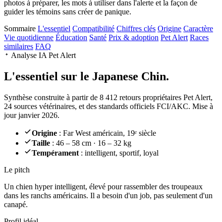
photos à préparer, les mots à utiliser dans l'alerte et la façon de
guider les témoins sans créer de panique.
Sommaire
L'essentiel
Compatibilité
Chiffres clés
Origine
Caractère
Vie quotidienne
Éducation
Santé
Prix & adoption
Pet Alert
Races
similaires
FAQ
Analyse IA Pet Alert
L'essentiel sur le
Japanese Chin.
Synthèse construite à partir de 8 412 retours propriétaires Pet Alert,
24 sources vétérinaires, et des standards officiels FCI/AKC. Mise à
jour janvier 2026.
Origine
: Far West américain, 19ᵉ siècle
Taille
: 46 – 58 cm · 16 – 32 kg
Tempérament
: intelligent, sportif, loyal
Le pitch
Un chien hyper intelligent
, élevé pour rassembler des troupeaux
dans les ranchs américains. Il a besoin d'un job, pas seulement d'un
canapé.
Profil idéal