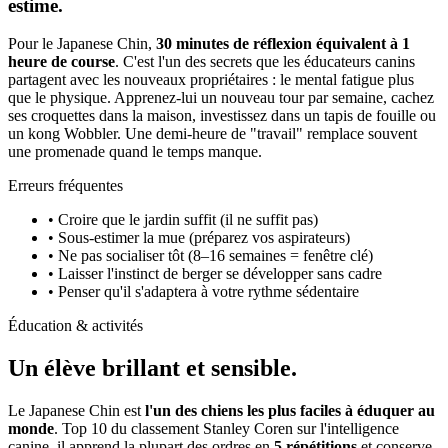
estime.
Pour le Japanese Chin,
30 minutes de réflexion équivalent à 1
heure de course
. C'est l'un des secrets que les éducateurs canins
partagent avec les nouveaux propriétaires : le mental fatigue plus
que le physique. Apprenez-lui un nouveau tour par semaine, cachez
ses croquettes dans la maison, investissez dans un tapis de fouille ou
un kong Wobbler. Une demi-heure de "travail" remplace souvent
une promenade quand le temps manque.
Erreurs fréquentes
• Croire que le jardin suffit (il ne suffit pas)
• Sous-estimer la mue (préparez vos aspirateurs)
• Ne pas socialiser tôt (8–16 semaines = fenêtre clé)
• Laisser l'instinct de berger se développer sans cadre
• Penser qu'il s'adaptera à votre rythme sédentaire
Éducation & activités
Un élève
brillant et sensible.
Le Japanese Chin est
l'un des chiens les plus faciles à éduquer au
monde
. Top 10 du classement Stanley Coren sur l'intelligence
canine, il apprend la plupart des ordres en
5 répétitions
et conserve