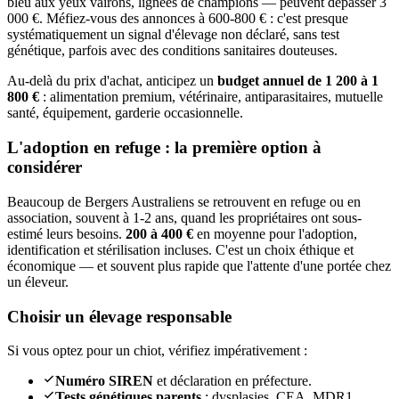
bleu aux yeux vairons, lignées de champions — peuvent dépasser 3
000 €. Méfiez-vous des annonces à 600-800 € : c'est presque
systématiquement un signal d'élevage non déclaré, sans test
génétique, parfois avec des conditions sanitaires douteuses.
Au-delà du prix d'achat, anticipez un
budget annuel de 1 200 à 1
800 €
: alimentation premium, vétérinaire, antiparasitaires, mutuelle
santé, équipement, garderie occasionnelle.
L'adoption en refuge : la première option à
considérer
Beaucoup de Bergers Australiens se retrouvent en refuge ou en
association, souvent à 1-2 ans, quand les propriétaires ont sous-
estimé leurs besoins.
200 à 400 €
en moyenne pour l'adoption,
identification et stérilisation incluses. C'est un choix éthique et
économique — et souvent plus rapide que l'attente d'une portée chez
un éleveur.
Choisir un élevage responsable
Si vous optez pour un chiot, vérifiez impérativement :
Numéro SIREN
et déclaration en préfecture.
Tests génétiques parents
: dysplasies, CEA, MDR1.