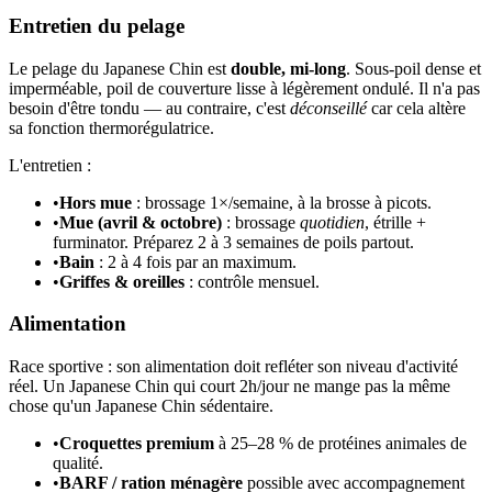
Entretien du pelage
Le pelage du Japanese Chin est
double, mi-long
. Sous-poil dense et
imperméable, poil de couverture lisse à légèrement ondulé. Il n'a pas
besoin d'être tondu — au contraire, c'est
déconseillé
car cela altère
sa fonction thermorégulatrice.
L'entretien :
•
Hors mue
: brossage 1×/semaine, à la brosse à picots.
•
Mue (avril & octobre)
: brossage
quotidien
, étrille +
furminator. Préparez 2 à 3 semaines de poils partout.
•
Bain
: 2 à 4 fois par an maximum.
•
Griffes & oreilles
: contrôle mensuel.
Alimentation
Race sportive : son alimentation doit refléter son niveau d'activité
réel. Un Japanese Chin qui court 2h/jour ne mange pas la même
chose qu'un Japanese Chin sédentaire.
•
Croquettes premium
à 25–28 % de protéines animales de
qualité.
•
BARF / ration ménagère
possible avec accompagnement