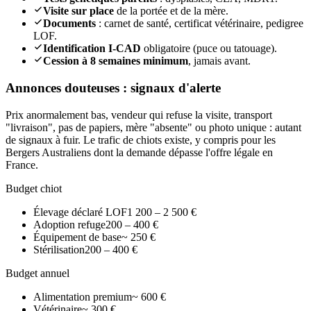
Visite sur place
de la portée et de la mère.
Documents
: carnet de santé, certificat vétérinaire, pedigree
LOF.
Identification I-CAD
obligatoire (puce ou tatouage).
Cession à 8 semaines minimum
, jamais avant.
Annonces douteuses : signaux d'alerte
Prix anormalement bas, vendeur qui refuse la visite, transport
"livraison", pas de papiers, mère "absente" ou photo unique : autant
de signaux à fuir. Le trafic de chiots existe, y compris pour les
Bergers Australiens dont la demande dépasse l'offre légale en
France.
Budget chiot
Élevage déclaré LOF
1 200 – 2 500 €
Adoption refuge
200 – 400 €
Équipement de base
~ 250 €
Stérilisation
200 – 400 €
Budget annuel
Alimentation premium
~ 600 €
Vétérinaire
~ 300 €