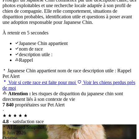
photos exploitables et une recherche locale adaptée à son profil de
chien de compagnie. Elle relie comportement, situations de
disparition probables, identification utile et questions à poser avant
une adoption responsable pour Japanese Chin.
À retenir en 5 secondes
Japanese Chin appartient
nom de race
description utile :
Rappel
Japanese Chin appartient
nom de race
description utile :
Rappel
Pet Alert
Voir si cette race est faite pour moi
Voir les chiens perdus près
de moi
Attention :
les risques de disparition du japanese chin sont
directement liés à son contexte de vie
7 840
propriétaires sur Pet Alert
·
4.8
· satisfaction race
AI Breed Snapshot
Juin 2026
Origine