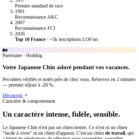
1957
Premier standard de race
1991
Reconnaissance AKC
2007
Reconnaissance FCI
2026
Top 10 France
· ~5k inscriptions LOF/an
🏡
Partenaire
·
Holidog
Votre Japanese Chin adoré pendant vos vacances.
Pet-sitters vérifiés et notés près de chez vous. Réservez en 2 minutes
— premier séjour à -20 %.
Découvrir
Caractère & comportement
Un caractère
intense, fidèle, sensible.
Le Japanese Chin n'est pas un chien neutre. Ce n'est ni un chien
"facile à vivre" ni un chien d'apparat. C'est un chien
de travail
, qui
a hérité de générations de sélection pour rassembler, surveiller,