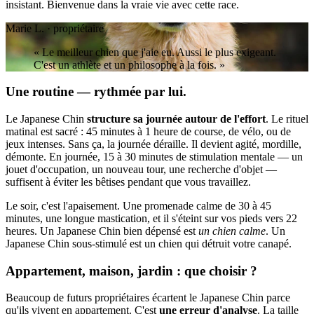
insistant. Bienvenue dans la vraie vie avec cette race.
Marie L. · propriétaire
« Le meilleur chien que j'aie eu. Aussi le plus exigeant.
C'est un athlète et un philosophe à la fois. »
Une routine — rythmée par lui.
Le Japanese Chin
structure sa journée autour de l'effort
. Le rituel
matinal est sacré : 45 minutes à 1 heure de course, de vélo, ou de
jeux intenses. Sans ça, la journée déraille. Il devient agité, mordille,
démonte. En journée, 15 à 30 minutes de stimulation mentale — un
jouet d'occupation, un nouveau tour, une recherche d'objet —
suffisent à éviter les bêtises pendant que vous travaillez.
Le soir, c'est l'apaisement. Une promenade calme de 30 à 45
minutes, une longue mastication, et il s'éteint sur vos pieds vers 22
heures. Un Japanese Chin bien dépensé est
un chien calme
. Un
Japanese Chin sous-stimulé est un chien qui détruit votre canapé.
Appartement, maison, jardin : que choisir ?
Beaucoup de futurs propriétaires écartent le Japanese Chin parce
qu'ils vivent en appartement. C'est
une erreur d'analyse
. La taille