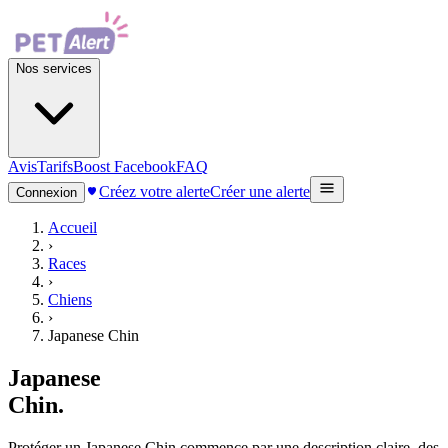
Nos services
Avis
Tarifs
Boost Facebook
FAQ
Créez votre alerte
Créer une alerte
Connexion
Accueil
›
Races
›
Chiens
›
Japanese Chin
Japanese
Chin
.
Protéger un Japanese Chin commence par une description claire, des