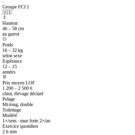
Groupe FCI 1
🇺🇸
Hauteur
46 – 58 cm
au garrot
Poids
16 – 32 kg
selon sexe
Espérance
12 – 15
années
Prix moyen LOF
1 200 – 2 500 €
chiot, élevage déclaré
Pelage
Mi-long, double
Toilettage
Modéré
1×/sem · mue forte 2×/an
Exercice quotidien
2 h
min