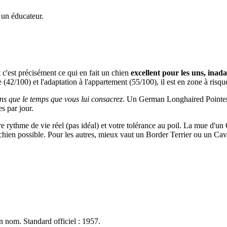
 un éducateur.
c'est précisément ce qui en fait un chien
excellent pour les uns, inad
de (42/100) et l'adaptation à l'appartement (55/100), il est en zone à risqu
ns que le temps que vous lui consacrez
. Un German Longhaired Pointer pe
s par jour.
otre rythme de vie réel (pas idéal) et votre tolérance au poil. La mue d
r chien possible. Pour les autres, mieux vaut un Border Terrier ou un Ca
n nom. Standard officiel : 1957.