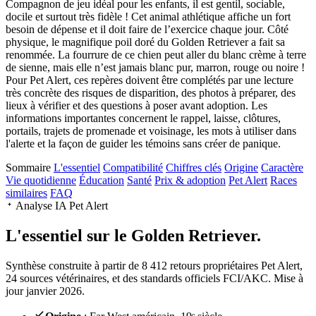
Compagnon de jeu idéal pour les enfants, il est gentil, sociable,
docile et surtout très fidèle ! Cet animal athlétique affiche un fort
besoin de dépense et il doit faire de l’exercice chaque jour. Côté
physique, le magnifique poil doré du Golden Retriever a fait sa
renommée. La fourrure de ce chien peut aller du blanc crème à terre
de sienne, mais elle n’est jamais blanc pur, marron, rouge ou noire !
Pour Pet Alert, ces repères doivent être complétés par une lecture
très concrète des risques de disparition, des photos à préparer, des
lieux à vérifier et des questions à poser avant adoption. Les
informations importantes concernent le rappel, laisse, clôtures,
portails, trajets de promenade et voisinage, les mots à utiliser dans
l'alerte et la façon de guider les témoins sans créer de panique.
Sommaire
L'essentiel
Compatibilité
Chiffres clés
Origine
Caractère
Vie quotidienne
Éducation
Santé
Prix & adoption
Pet Alert
Races
similaires
FAQ
Analyse IA Pet Alert
L'essentiel sur le
Golden Retriever.
Synthèse construite à partir de 8 412 retours propriétaires Pet Alert,
24 sources vétérinaires, et des standards officiels FCI/AKC. Mise à
jour janvier 2026.