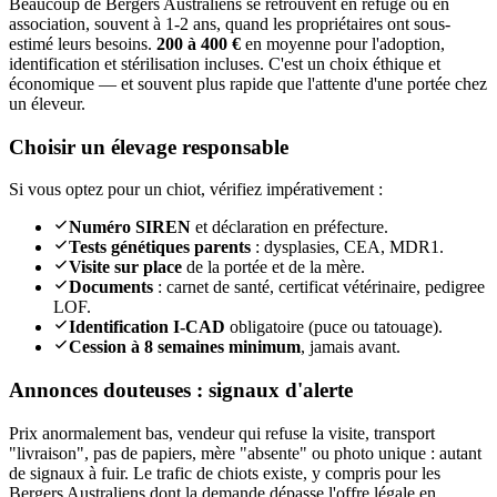
Beaucoup de Bergers Australiens se retrouvent en refuge ou en
association, souvent à 1-2 ans, quand les propriétaires ont sous-
estimé leurs besoins.
200 à 400 €
en moyenne pour l'adoption,
identification et stérilisation incluses. C'est un choix éthique et
économique — et souvent plus rapide que l'attente d'une portée chez
un éleveur.
Choisir un élevage responsable
Si vous optez pour un chiot, vérifiez impérativement :
Numéro SIREN
et déclaration en préfecture.
Tests génétiques parents
: dysplasies, CEA, MDR1.
Visite sur place
de la portée et de la mère.
Documents
: carnet de santé, certificat vétérinaire, pedigree
LOF.
Identification I-CAD
obligatoire (puce ou tatouage).
Cession à 8 semaines minimum
, jamais avant.
Annonces douteuses : signaux d'alerte
Prix anormalement bas, vendeur qui refuse la visite, transport
"livraison", pas de papiers, mère "absente" ou photo unique : autant
de signaux à fuir. Le trafic de chiots existe, y compris pour les
Bergers Australiens dont la demande dépasse l'offre légale en