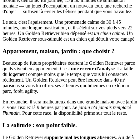
mordille, démonte. En journée, 15 à 30 minutes de stimulation
mentale — un jouet d'occupation, un nouveau tour, une recherche
d'objet — suffisent à éviter les bêtises pendant que vous travaillez.
Le soir, c'est l'apaisement. Une promenade calme de 30 à 45
minutes, une longue mastication, et il s'éteint sur vos pieds vers 22
heures. Un Golden Retriever bien dépensé est
un chien calme
. Un
Golden Retriever sous-stimulé est un chien qui détruit votre canapé.
Appartement, maison, jardin : que choisir ?
Beaucoup de futurs propriétaires écartent le Golden Retriever parce
qu'ils vivent en appartement. C'est
une erreur d'analyse
. La taille
du logement compte moins que le temps que vous lui consacrez
réellement. Un Golden Retriever peut être heureux dans 40 m²
parisiens si vous lui offrez ses 2 heures quotidiennes en extérieur —
parc, forêt, agility.
En revanche, il sera malheureux dans une grande maison avec jardin
si vous l'isolez là 9 heures par jour.
Le jardin n'a jamais remplacé
l'humain.
Pour cette race, la disponibilité prime sur tout le reste.
La solitude : son point faible.
Le Golden Retriever
supporte mal les longues absences
. Au-delà