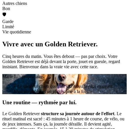
Autres chiens
Bon
🛡️
Garde
Limité
Vie quotidienne
Vivre avec un
Golden Retriever.
Cinq heures du matin. Vous êtes debout — pas par choix. Votre
Golden Retriever est déjà devant la porte, jouet en gueule, regard
insistant. Bienvenue dans la vraie vie avec cette race.
Marie L. · propriétaire
« Le meilleur chien que j'aie eu. Aussi le plus exigeant.
C'est un athlète et un philosophe à la fois. »
Une routine — rythmée par lui.
Le Golden Retriever
structure sa journée autour de l'effort
. Le
rituel matinal est sacré : 45 minutes à 1 heure de course, de vélo, ou
de jeux intenses. Sans ça, la journée déraille. Il devient agité,