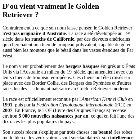
D'où vient vraiment
le Golden
Retriever ?
Contrairement à ce que son nom laisse penser, le Golden Retriever
n'est
pas originaire d'Australie
. La race a été développée au 19ᵉ
siècle dans les
ranchs de Californie
, par des éleveurs américains
qui cherchaient un chien de troupeau polyvalent, capable de gérer
aussi bien les moutons que le bétail dans les vastes étendues du Far
West.
Le nom vient probablement des
bergers basques
émigrés aux États-
Unis via l'Australie au milieu du 19ᵉ siècle, qui amenaient avec eux
leurs chiens de troupeau européens. Ces chiens ont été croisés sur
place avec des Border Collie, des Bergers des Pyrénées et d'autres
races locales — donnant naissance au Golden Retriever moderne.
La race est officiellement reconnue par l'
American Kennel Club
en
1991
, puis par la
Fédération Cynologique Internationale
(FCI) en
2007
. En France, le LOF (Livre des Origines Français) recense
environ
5 000 nouvelles naissances par an
, ce qui en fait l'une des
dix races les plus populaires du pays.
Son succès récent s'explique par trois choses : sa
beauté
(les robes
merle bleu et les yeux vairons sont spectaculaires), son
intelligence