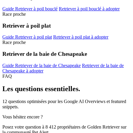
Guide Retriever à poil bouclé
Retriever à poil bouclé à adopter
Race proche
Retriever à poil plat
Guide Retriever à poil plat
Retriever à poil plat à adopter
Race proche
Retriever de la baie de Chesapeake
Guide Retriever de la baie de Chesapeake
Retriever de la baie de
Chesapeake à adopter
FAQ
Les questions
essentielles.
12 questions optimisées pour les Google AI Overviews et featured
snippets.
Vous hésitez encore ?
Posez votre question à 8 412 propriétaires de Golden Retriever sur
la communauté Pet Alert.