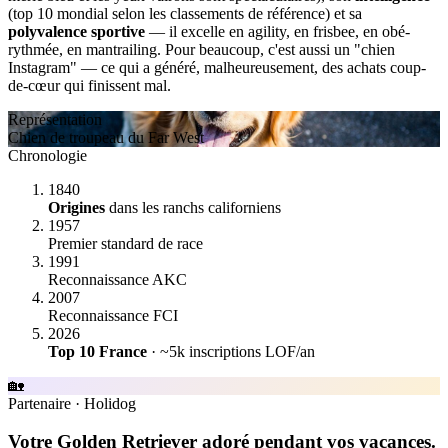
(top 10 mondial selon les classements de référence) et sa
polyvalence sportive
— il excelle en agility, en frisbee, en obé-
rythmée, en mantrailing. Pour beaucoup, c'est aussi un "chien
Instagram" — ce qui a généré, malheureusement, des achats coup-
de-cœur qui finissent mal.
Représentation
Chien de troupeau du Far West
Chronologie
1840
Origines
dans les ranchs californiens
1957
Premier standard de race
1991
Reconnaissance AKC
2007
Reconnaissance FCI
2026
Top 10 France
· ~5k inscriptions LOF/an
🏡
Partenaire
·
Holidog
Votre Golden Retriever adoré pendant vos vacances.