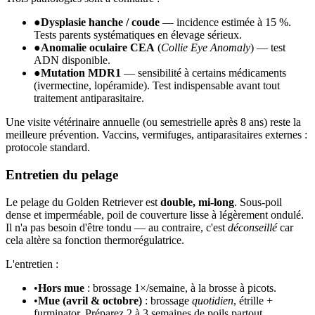
●
Dysplasie hanche / coude
— incidence estimée à 15 %.
Tests parents systématiques en élevage sérieux.
●
Anomalie oculaire CEA
(
Collie Eye Anomaly
) — test
ADN disponible.
●
Mutation MDR1
— sensibilité à certains médicaments
(ivermectine, lopéramide). Test indispensable avant tout
traitement antiparasitaire.
Une visite vétérinaire annuelle (ou semestrielle après 8 ans) reste la
meilleure prévention. Vaccins, vermifuges, antiparasitaires externes :
protocole standard.
Entretien du pelage
Le pelage du Golden Retriever est
double, mi-long
. Sous-poil
dense et imperméable, poil de couverture lisse à légèrement ondulé.
Il n'a pas besoin d'être tondu — au contraire, c'est
déconseillé
car
cela altère sa fonction thermorégulatrice.
L'entretien :
•
Hors mue
: brossage 1×/semaine, à la brosse à picots.
•
Mue (avril & octobre)
: brossage
quotidien
, étrille +
furminator. Préparez 2 à 3 semaines de poils partout.