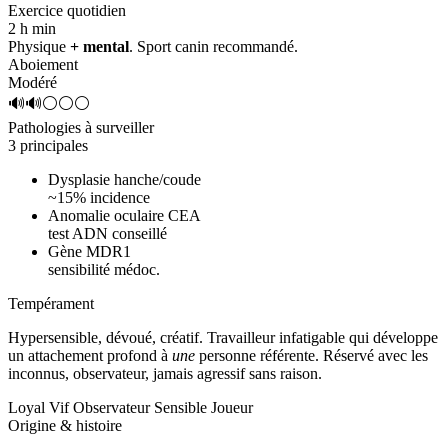
Exercice quotidien
2 h
min
Physique
+ mental
. Sport canin recommandé.
Aboiement
Modéré
🔊🔊⚪⚪⚪
Pathologies à surveiller
3 principales
Dysplasie hanche/coude
~15% incidence
Anomalie oculaire CEA
test ADN conseillé
Gène MDR1
sensibilité médoc.
Tempérament
Hypersensible, dévoué, créatif.
Travailleur infatigable qui développe
un attachement profond à
une
personne référente. Réservé avec les
inconnus, observateur, jamais agressif sans raison.
Loyal
Vif
Observateur
Sensible
Joueur
Origine & histoire