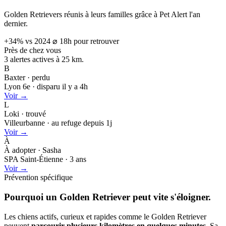
Golden Retrievers réunis à leurs familles grâce à Pet Alert l'an
dernier.
+34% vs 2024
⌀ 18h pour retrouver
Près de chez vous
3 alertes actives à
25 km.
B
Baxter · perdu
Lyon 6e · disparu il y a 4h
Voir →
L
Loki · trouvé
Villeurbanne · au refuge depuis 1j
Voir →
À
À adopter · Sasha
SPA Saint-Étienne · 3 ans
Voir →
Prévention spécifique
Pourquoi un Golden Retriever peut
vite s'éloigner.
Les chiens actifs, curieux et rapides comme le Golden Retriever
peuvent
parcourir plusieurs kilomètres en quelques minutes
. Sa