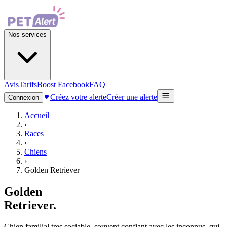
Nos services
Avis
Tarifs
Boost Facebook
FAQ
Créez votre alerte
Créer une alerte
Connexion
Accueil
›
Races
›
Chiens
›
Golden Retriever
Golden
Retriever
.
Chien familial tres sociable, souvent confiant avec les inconnus, qui