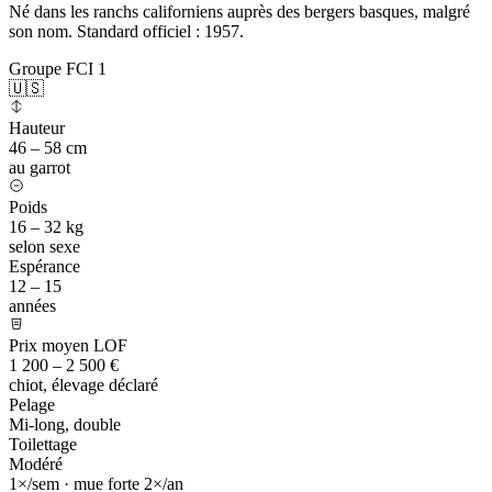
Né dans les ranchs californiens auprès des bergers basques, malgré
son nom. Standard officiel : 1957.
Groupe FCI 1
🇺🇸
Hauteur
46 – 58 cm
au garrot
Poids
16 – 32 kg
selon sexe
Espérance
12 – 15
années
Prix moyen LOF
1 200 – 2 500 €
chiot, élevage déclaré
Pelage
Mi-long, double
Toilettage
Modéré
1×/sem · mue forte 2×/an