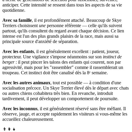
anticiper. Cette intensité se ressent dans tous les aspects de sa vie
quotidienne.
Avec sa famille
, il est profondément attaché. Beaucoup de Skye
Terriers choisissent
une
personne référente — celle qu'ils suivent
partout, qu'ils consultent du regard avant chaque décision. Ce lien
intense est l'un des plus grands plaisirs de la race, mais aussi sa
principale source d'anxiété de séparation.
Avec les enfants
, il est généralement excellent : patient, joueur,
protecteur. Une vigilance s'impose néanmoins sur son
instinct de
berger
: il peut pincer les talons des enfants qui courent, non par
agressivité, mais pour les "rassembler" comme il rassemblerait un
troupeau. Cet instinct doit être canalisé dès la 8ᵉ semaine.
Avec les autres animaux
, tout est possible — à condition d'une
socialisation précoce. Un Skye Terrier élevé dès le départ avec chats
ou autres chiens cohabitera très bien. En revanche, introduit
tardivement, il peut développer un comportement de poursuite.
Avec les inconnus
, il est généralement réservé sans être méfiant. Il
observe, jauge, et accepte rapidement les visiteurs si vous-même les
accueillez chaleureusement.
👨‍👩‍👧