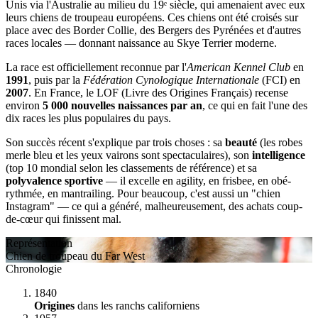
Unis via l'Australie au milieu du 19ᵉ siècle, qui amenaient avec eux
leurs chiens de troupeau européens. Ces chiens ont été croisés sur
place avec des Border Collie, des Bergers des Pyrénées et d'autres
races locales — donnant naissance au Skye Terrier moderne.
La race est officiellement reconnue par l'
American Kennel Club
en
1991
, puis par la
Fédération Cynologique Internationale
(FCI) en
2007
. En France, le LOF (Livre des Origines Français) recense
environ
5 000 nouvelles naissances par an
, ce qui en fait l'une des
dix races les plus populaires du pays.
Son succès récent s'explique par trois choses : sa
beauté
(les robes
merle bleu et les yeux vairons sont spectaculaires), son
intelligence
(top 10 mondial selon les classements de référence) et sa
polyvalence sportive
— il excelle en agility, en frisbee, en obé-
rythmée, en mantrailing. Pour beaucoup, c'est aussi un "chien
Instagram" — ce qui a généré, malheureusement, des achats coup-
de-cœur qui finissent mal.
Représentation
Chien de troupeau du Far West
Chronologie
1840
Origines
dans les ranchs californiens