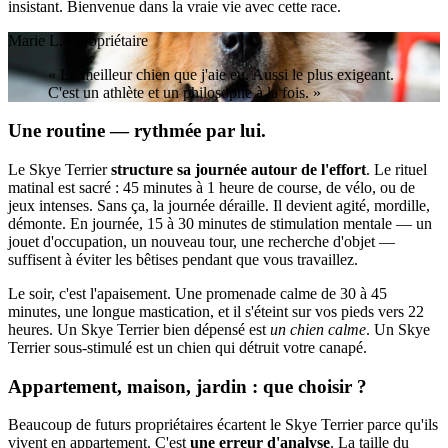
insistant. Bienvenue dans la vraie vie avec cette race.
Marie L. · propriétaire
« Le meilleur chien que j'aie eu. Aussi le plus exigeant.
C'est un athlète et un philosophe à la fois. »
Une routine — rythmée par lui.
Le Skye Terrier
structure sa journée autour de l'effort
. Le rituel
matinal est sacré : 45 minutes à 1 heure de course, de vélo, ou de
jeux intenses. Sans ça, la journée déraille. Il devient agité, mordille,
démonte. En journée, 15 à 30 minutes de stimulation mentale — un
jouet d'occupation, un nouveau tour, une recherche d'objet —
suffisent à éviter les bêtises pendant que vous travaillez.
Le soir, c'est l'apaisement. Une promenade calme de 30 à 45
minutes, une longue mastication, et il s'éteint sur vos pieds vers 22
heures. Un Skye Terrier bien dépensé est
un chien calme
. Un Skye
Terrier sous-stimulé est un chien qui détruit votre canapé.
Appartement, maison, jardin : que choisir ?
Beaucoup de futurs propriétaires écartent le Skye Terrier parce qu'ils
vivent en appartement. C'est
une erreur d'analyse
. La taille du