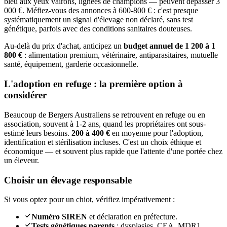
bleu aux yeux vairons, lignées de champions — peuvent dépasser 3
000 €. Méfiez-vous des annonces à 600-800 € : c'est presque
systématiquement un signal d'élevage non déclaré, sans test
génétique, parfois avec des conditions sanitaires douteuses.
Au-delà du prix d'achat, anticipez un
budget annuel de 1 200 à 1
800 €
: alimentation premium, vétérinaire, antiparasitaires, mutuelle
santé, équipement, garderie occasionnelle.
L'adoption en refuge : la première option à
considérer
Beaucoup de Bergers Australiens se retrouvent en refuge ou en
association, souvent à 1-2 ans, quand les propriétaires ont sous-
estimé leurs besoins.
200 à 400 €
en moyenne pour l'adoption,
identification et stérilisation incluses. C'est un choix éthique et
économique — et souvent plus rapide que l'attente d'une portée chez
un éleveur.
Choisir un élevage responsable
Si vous optez pour un chiot, vérifiez impérativement :
Numéro SIREN
et déclaration en préfecture.
Tests génétiques parents
: dysplasies, CEA, MDR1.