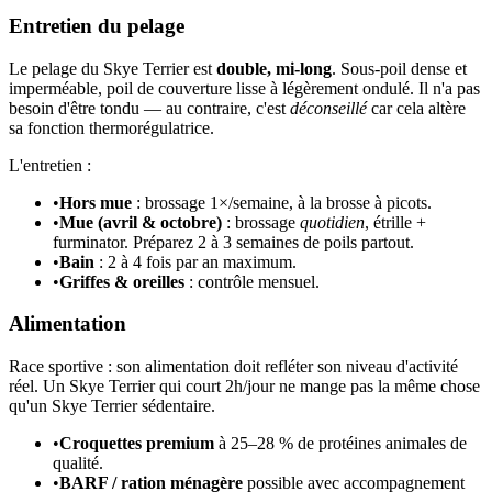
Entretien du pelage
Le pelage du Skye Terrier est
double, mi-long
. Sous-poil dense et
imperméable, poil de couverture lisse à légèrement ondulé. Il n'a pas
besoin d'être tondu — au contraire, c'est
déconseillé
car cela altère
sa fonction thermorégulatrice.
L'entretien :
•
Hors mue
: brossage 1×/semaine, à la brosse à picots.
•
Mue (avril & octobre)
: brossage
quotidien
, étrille +
furminator. Préparez 2 à 3 semaines de poils partout.
•
Bain
: 2 à 4 fois par an maximum.
•
Griffes & oreilles
: contrôle mensuel.
Alimentation
Race sportive : son alimentation doit refléter son niveau d'activité
réel. Un Skye Terrier qui court 2h/jour ne mange pas la même chose
qu'un Skye Terrier sédentaire.
•
Croquettes premium
à 25–28 % de protéines animales de
qualité.
•
BARF / ration ménagère
possible avec accompagnement