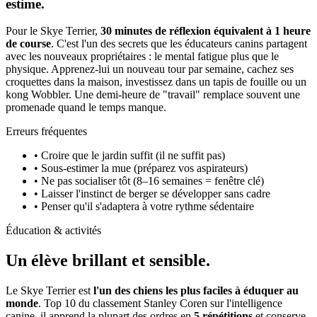
estime.
Pour le Skye Terrier,
30 minutes de réflexion équivalent à 1 heure
de course
. C'est l'un des secrets que les éducateurs canins partagent
avec les nouveaux propriétaires : le mental fatigue plus que le
physique. Apprenez-lui un nouveau tour par semaine, cachez ses
croquettes dans la maison, investissez dans un tapis de fouille ou un
kong Wobbler. Une demi-heure de "travail" remplace souvent une
promenade quand le temps manque.
Erreurs fréquentes
• Croire que le jardin suffit (il ne suffit pas)
• Sous-estimer la mue (préparez vos aspirateurs)
• Ne pas socialiser tôt (8–16 semaines = fenêtre clé)
• Laisser l'instinct de berger se développer sans cadre
• Penser qu'il s'adaptera à votre rythme sédentaire
Éducation & activités
Un élève
brillant et sensible.
Le Skye Terrier est
l'un des chiens les plus faciles à éduquer au
monde
. Top 10 du classement Stanley Coren sur l'intelligence
canine, il apprend la plupart des ordres en
5 répétitions
et conserve