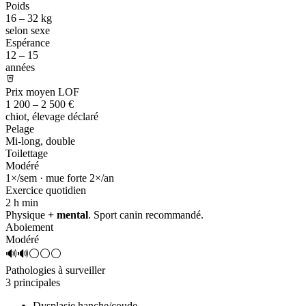
Poids
16 – 32 kg
selon sexe
Espérance
12 – 15
années
Prix moyen LOF
1 200 – 2 500 €
chiot, élevage déclaré
Pelage
Mi-long, double
Toilettage
Modéré
1×/sem · mue forte 2×/an
Exercice quotidien
2 h
min
Physique
+ mental
. Sport canin recommandé.
Aboiement
Modéré
🔊🔊⚪⚪⚪
Pathologies à surveiller
3 principales
Dysplasie hanche/coude