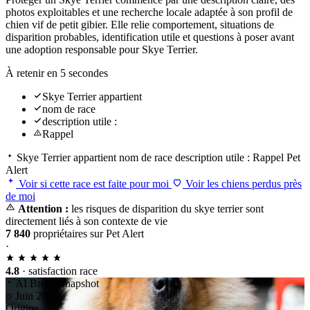
photos exploitables et une recherche locale adaptée à son profil de
chien vif de petit gibier. Elle relie comportement, situations de
disparition probables, identification utile et questions à poser avant
une adoption responsable pour Skye Terrier.
À retenir en 5 secondes
Skye Terrier appartient
nom de race
description utile :
Rappel
Skye Terrier appartient
nom de race
description utile :
Rappel
Pet
Alert
Voir si cette race est faite pour moi
Voir les chiens perdus près
de moi
Attention :
les risques de disparition du skye terrier sont
directement liés à son contexte de vie
7 840
propriétaires sur Pet Alert
·
4.8
· satisfaction race
AI Breed Snapshot
Juin 2026
Origine