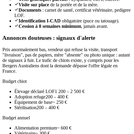
Visite sur place
de la portée et de la mère.
Documents
: carnet de santé, certificat vétérinaire, pedigree
LOF.
Identification I-CAD
obligatoire (puce ou tatouage).
Cession à 8 semaines minimum
, jamais avant.
Annonces douteuses : signaux d'alerte
Prix anormalement bas, vendeur qui refuse la visite, transport
"livraison", pas de papiers, mère "absente" ou photo unique : autant
de signaux à fuir. Le trafic de chiots existe, y compris pour les
Bergers Australiens dont la demande dépasse l'offre légale en
France.
Budget chiot
Élevage déclaré LOF
1 200 – 2 500 €
Adoption refuge
200 – 400 €
Équipement de base
~ 250 €
Stérilisation
200 – 400 €
Budget annuel
Alimentation premium
~ 600 €
Vétérinaire
~ 300 €