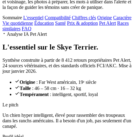
et voisinage, les photos à préparer, les mots à utiliser dans l'alerte et
la façon de guider les témoins sans créer de panique.
Sommaire
L'essentiel
Compatibilité
Chiffres clés
Origine
Caractère
Vie quotidienne
Éducation
Santé
Prix & adoption
Pet Alert
Races
similaires
FAQ
Analyse IA Pet Alert
L'essentiel sur le
Skye Terrier.
Synthèse construite à partir de 8 412 retours propriétaires Pet Alert,
24 sources vétérinaires, et des standards officiels FCI/AKC. Mise à
jour janvier 2026.
Origine
: Far West américain, 19ᵉ siècle
Taille
: 46 – 58 cm · 16 – 32 kg
Tempérament
: intelligent, sportif, loyal
Le pitch
Un chien hyper intelligent
, élevé pour rassembler des troupeaux
dans les ranchs américains. Il a besoin d'un job, pas seulement d'un
canapé.
Profil idéal