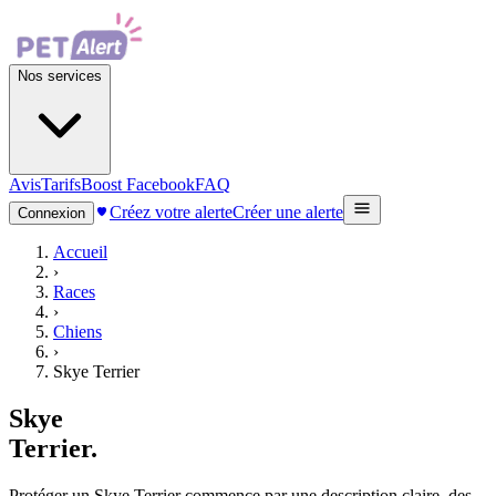
Nos services
Avis
Tarifs
Boost Facebook
FAQ
Créez votre alerte
Créer une alerte
Connexion
Accueil
›
Races
›
Chiens
›
Skye Terrier
Skye
Terrier
.
Protéger un Skye Terrier commence par une description claire, des