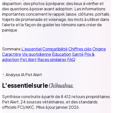
disparition, des photos à préparer, des lieux à vérifier et
des questions à poser avant adoption. Les informations
importantes concernent le rappel, laisse, clôtures, portails,
trajets de promenade et voisinage, les mots à utiliser dans
l'alerte et la façon de guider les témoins sans créer de
panique.
Sommaire
L'essentiel
Compatibilité
Chiffres clés
Origine
Caractère
Vie quotidienne
Éducation
Santé
Prix &
adoption
Pet Alert
Races similaires
FAQ
Analyse IA Pet Alert
L'essentiel sur le
Chihuahua.
Synthèse construite à partir de 8 412 retours propriétaires
Pet Alert, 24 sources vétérinaires, et des standards
officiels FCI/AKC. Mise à jour janvier 2026.