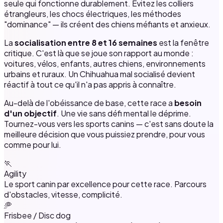
seule qui fonctionne durablement. Évitez les colliers
étrangleurs, les chocs électriques, les méthodes
"dominance" — ils créent des chiens méfiants et anxieux.
La
socialisation entre 8 et 16 semaines
est la fenêtre
critique. C'est là que se joue son rapport au monde :
voitures, vélos, enfants, autres chiens, environnements
urbains et ruraux. Un Chihuahua mal socialisé devient
réactif à tout ce qu'il n'a pas appris à connaître.
Au-delà de l'obéissance de base, cette race a
besoin
d'un objectif
. Une vie sans défi mental le déprime.
Tournez-vous vers les sports canins — c'est sans doute la
meilleure décision que vous puissiez prendre, pour vous
comme pour lui.
🏃
Agility
Le sport canin par excellence pour cette race. Parcours
d'obstacles, vitesse, complicité.
🥏
Frisbee / Disc dog