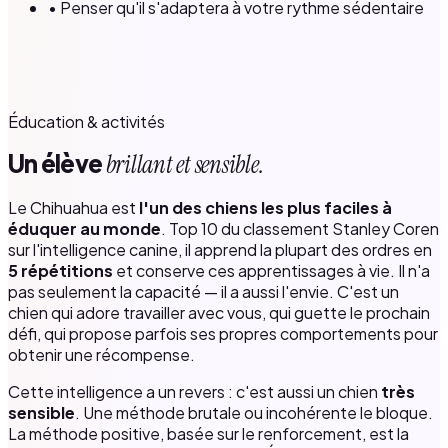
• Penser qu'il s'adaptera à votre rythme sédentaire
Éducation & activités
Un élève
brillant et sensible.
Le Chihuahua est
l'un des chiens les plus faciles à
éduquer au monde
. Top 10 du classement Stanley Coren
sur l'intelligence canine, il apprend la plupart des ordres en
5 répétitions
et conserve ces apprentissages à vie. Il n'a
pas seulement la capacité — il a aussi l'envie. C'est un
chien qui adore travailler avec vous, qui guette le prochain
défi, qui propose parfois ses propres comportements pour
obtenir une récompense.
Cette intelligence a un revers : c'est aussi un chien
très
sensible
. Une méthode brutale ou incohérente le bloque.
La méthode positive, basée sur le renforcement, est la