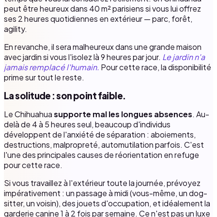
peut être heureux dans 40 m² parisiens si vous lui offrez
ses 2 heures quotidiennes en extérieur — parc, forêt,
agility.
En revanche, il sera malheureux dans une grande maison
avec jardin si vous l'isolez là 9 heures par jour.
Le jardin n'a
jamais remplacé l'humain.
Pour cette race, la disponibilité
prime sur tout le reste.
La solitude : son point faible.
Le Chihuahua
supporte mal les longues absences
. Au-
delà de 4 à 5 heures seul, beaucoup d'individus
développent de l'anxiété de séparation : aboiements,
destructions, malpropreté, automutilation parfois. C'est
l'une des principales causes de réorientation en refuge
pour cette race.
Si vous travaillez à l'extérieur toute la journée, prévoyez
impérativement : un passage à midi (vous-même, un dog-
sitter, un voisin), des jouets d'occupation, et idéalement la
garderie canine 1 à 2 fois par semaine. Ce n'est pas un luxe