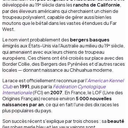
développée au 19ᵉ siècle dans les
ranchs de Californie
,
par des éleveurs américains qui cherchaient un chien de
troupeau polyvalent, capable de gérer aussi bien les
moutons que le bétail dans les vastes étendues du Far
West.
Le nom vient probablement des
bergers basques
émigrés aux États-Unis via l'Australie au milieu du 19ᵉ siècle,
qui amenaient avec eux leurs chiens de troupeau
européens. Ces chiens ont été croisés sur place avec des
Border Collie, des Bergers des Pyrénées et d'autres races
locales — donnant naissance au Chihuahua moderne.
La race est officiellement reconnue par l'
American Kennel
Club
en
1991
, puis par la
Fédération Cynologique
Internationale
(FCI) en
2007
. En France, le LOF (Livre des
Origines Français) recense environ
5 000 nouvelles
naissances par an
, ce qui en fait l'une des dix races les
plus populaires du pays.
Son succès récent s'explique par trois choses : sa
beauté
(les robes merle bleu et les yeux vairons sont