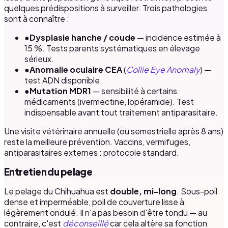
quelques prédispositions à surveiller. Trois pathologies
sont à connaître :
●
Dysplasie hanche / coude
— incidence estimée à
15 %. Tests parents systématiques en élevage
sérieux.
●
Anomalie oculaire CEA
(
Collie Eye Anomaly
) —
test ADN disponible.
●
Mutation MDR1
— sensibilité à certains
médicaments (ivermectine, lopéramide). Test
indispensable avant tout traitement antiparasitaire.
Une visite vétérinaire annuelle (ou semestrielle après 8 ans)
reste la meilleure prévention. Vaccins, vermifuges,
antiparasitaires externes : protocole standard.
Entretien du pelage
Le pelage du Chihuahua est
double, mi-long
. Sous-poil
dense et imperméable, poil de couverture lisse à
légèrement ondulé. Il n'a pas besoin d'être tondu — au
contraire, c'est
déconseillé
car cela altère sa fonction