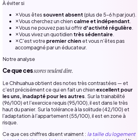
À éviter si
Vous êtes
souvent absent
(plus de 5–6 h par jour).
Vous cherchez un chien
calme et indépendant
.
Vous ne pouvez pas lui offrir
d'activité régulière
.
Vous vivez un quotidien
très sédentaire
.
C'est votre
premier chien
et vous n'êtes pas
accompagné par un éducateur.
Notre analyse
Ce que ces
scores veulent dire.
Le Chihuahua obtient des notes très contrastées — et
c'est précisément ce qui en fait un chien
excellent pour
les uns, inadapté pour les autres
. Sur la trainabilité
(96/100) et l'exercice requis (95/100), il est dans le très
haut du panier. Sur la tolérance à la solitude (42/100) et
l'adaptation à l'appartement (55/100), il est en zone à
risque.
Ce que ces chiffres disent vraiment :
la taille du logement