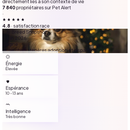
directement liés à son contexte de vie
7 840
propriétaires sur Pet Alert
·
4.8
· satisfaction race
AI Breed Snapshot
Juin 2026
Origine
Fiche chien · repères adoption et disparition
Énergie
Élevée
Espérance
10 - 13 ans
Intelligence
Très bonne