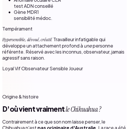
test ADN conseillé
Gène MDR1
sensibilité médoc.
Tempérament
Travailleur infatigable qui
Hypersensible, dévoué, créatif.
développe un attachement profond à
une
personne
référente. Réservé avec les inconnus, observateur, jamais
agressif sans raison.
Loyal
Vif
Observateur
Sensible
Joueur
Origine & histoire
D'où vient vraiment
le Chihuahua ?
Contrairement à ce que son nom laisse penser, le
Chihuahua n'est
pas originaire d'Australie
. La race a été