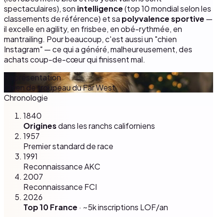
spectaculaires), son
intelligence
(top 10 mondial selon les
classements de référence) et sa
polyvalence sportive
—
il excelle en agility, en frisbee, en obé-rythmée, en
mantrailing. Pour beaucoup, c'est aussi un "chien
Instagram" — ce qui a généré, malheureusement, des
achats coup-de-cœur qui finissent mal.
Représentation
Chien de troupeau du Far West
Chronologie
1840
Origines
dans les ranchs californiens
1957
Premier standard de race
1991
Reconnaissance AKC
2007
Reconnaissance FCI
2026
Top 10 France
· ~5k inscriptions LOF/an