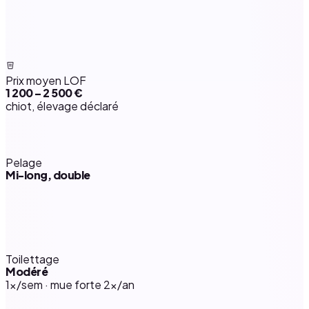
Prix moyen LOF
1 200 – 2 500 €
chiot, élevage déclaré
Pelage
Mi-long, double
Toilettage
Modéré
1×/sem · mue forte 2×/an