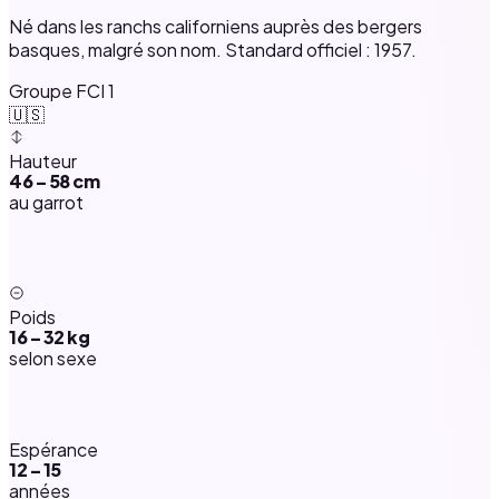
Né dans les ranchs californiens auprès des bergers
basques, malgré son nom. Standard officiel : 1957.
Groupe FCI 1
🇺🇸
Hauteur
46 – 58 cm
au garrot
Poids
16 – 32 kg
selon sexe
Espérance
12 – 15
années