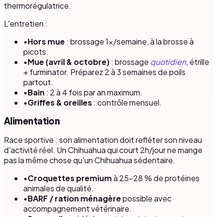
thermorégulatrice.
L'entretien :
•
Hors mue
: brossage 1×/semaine, à la brosse à
picots.
•
Mue (avril & octobre)
: brossage
quotidien
, étrille
+ furminator. Préparez 2 à 3 semaines de poils
partout.
•
Bain
: 2 à 4 fois par an maximum.
•
Griffes & oreilles
: contrôle mensuel.
Alimentation
Race sportive : son alimentation doit refléter son niveau
d'activité réel. Un Chihuahua qui court 2h/jour ne mange
pas la même chose qu'un Chihuahua sédentaire.
•
Croquettes premium
à 25–28 % de protéines
animales de qualité.
•
BARF / ration ménagère
possible avec
accompagnement vétérinaire.