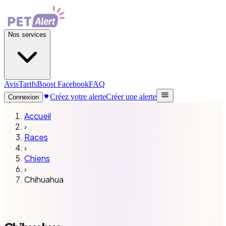
Nos services
Avis
Tarifs
Boost Facebook
FAQ
Créez votre alerte
Créer une alerte
Connexion
Accueil
›
Races
›
Chiens
›
Chihuahua