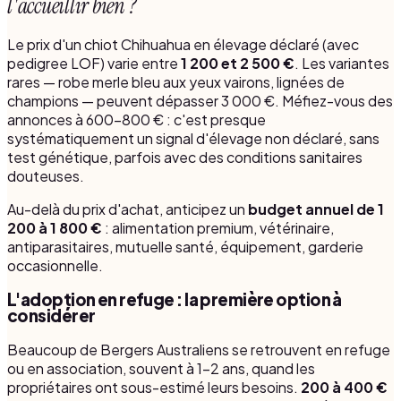
l'accueillir bien ?
Le prix d'un chiot Chihuahua en élevage déclaré (avec
pedigree LOF) varie entre
1 200 et 2 500 €
. Les variantes
rares — robe merle bleu aux yeux vairons, lignées de
champions — peuvent dépasser 3 000 €. Méfiez-vous des
annonces à 600-800 € : c'est presque
systématiquement un signal d'élevage non déclaré, sans
test génétique, parfois avec des conditions sanitaires
douteuses.
Au-delà du prix d'achat, anticipez un
budget annuel de 1
200 à 1 800 €
: alimentation premium, vétérinaire,
antiparasitaires, mutuelle santé, équipement, garderie
occasionnelle.
L'adoption en refuge : la première option à
considérer
Beaucoup de Bergers Australiens se retrouvent en refuge
ou en association, souvent à 1-2 ans, quand les
propriétaires ont sous-estimé leurs besoins.
200 à 400 €