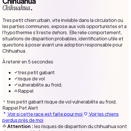
Chihuahua
.
Chihuahua
Tres petit chien urbain, vite invisible dans la circulation ou
les parties communes, expose aux vols opportunistes et a
l'hypothermie s'il reste dehors. Elle relie comportement,
situations de disparition probables, identification utile et
questions à poser avant une adoption responsable pour
Chihuahua.
À retenir en 5 secondes
tres petit gabarit
risque de vol
vulnerabilite au froid,
Rappel
tres petit gabarit
risque de vol
vulnerabilite au froid,
Rappel
Pet Alert
Voir si cette race est faite pour moi
Voir les chiens
perdus près de moi
Attention :
les risques de disparition du chihuahua sont