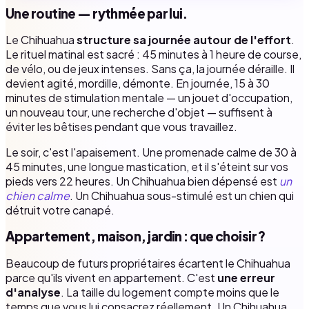
Une routine — rythmée par lui.
Le Chihuahua
structure sa journée autour de l'effort
.
Le rituel matinal est sacré : 45 minutes à 1 heure de course,
de vélo, ou de jeux intenses. Sans ça, la journée déraille. Il
devient agité, mordille, démonte. En journée, 15 à 30
minutes de stimulation mentale — un jouet d'occupation,
un nouveau tour, une recherche d'objet — suffisent à
éviter les bêtises pendant que vous travaillez.
Le soir, c'est l'apaisement. Une promenade calme de 30 à
45 minutes, une longue mastication, et il s'éteint sur vos
pieds vers 22 heures. Un Chihuahua bien dépensé est
un
chien calme
. Un Chihuahua sous-stimulé est un chien qui
détruit votre canapé.
Appartement, maison, jardin : que choisir ?
Beaucoup de futurs propriétaires écartent le Chihuahua
parce qu'ils vivent en appartement. C'est
une erreur
d'analyse
. La taille du logement compte moins que le
temps que vous lui consacrez réellement. Un Chihuahua