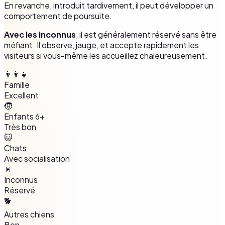
En revanche, introduit tardivement, il peut développer un
comportement de poursuite.
Avec les inconnus
, il est généralement réservé sans être
méfiant. Il observe, jauge, et accepte rapidement les
visiteurs si vous-même les accueillez chaleureusement.
👨‍👩‍👧
Famille
Excellent
🧒
Enfants 6+
Très bon
🐱
Chats
Avec socialisation
🚪
Inconnus
Réservé
🐕
Autres chiens
Bon