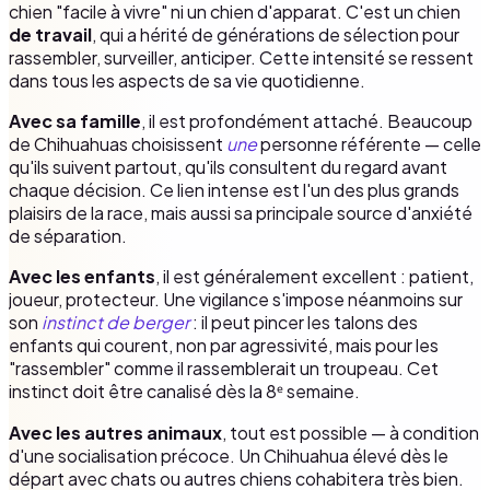
chien "facile à vivre" ni un chien d'apparat. C'est un chien
de travail
, qui a hérité de générations de sélection pour
rassembler, surveiller, anticiper. Cette intensité se ressent
dans tous les aspects de sa vie quotidienne.
Avec sa famille
, il est profondément attaché. Beaucoup
de Chihuahuas choisissent
une
personne référente — celle
qu'ils suivent partout, qu'ils consultent du regard avant
chaque décision. Ce lien intense est l'un des plus grands
plaisirs de la race, mais aussi sa principale source d'anxiété
de séparation.
Avec les enfants
, il est généralement excellent : patient,
joueur, protecteur. Une vigilance s'impose néanmoins sur
son
instinct de berger
: il peut pincer les talons des
enfants qui courent, non par agressivité, mais pour les
"rassembler" comme il rassemblerait un troupeau. Cet
instinct doit être canalisé dès la 8ᵉ semaine.
Avec les autres animaux
, tout est possible — à condition
d'une socialisation précoce. Un Chihuahua élevé dès le
départ avec chats ou autres chiens cohabitera très bien.