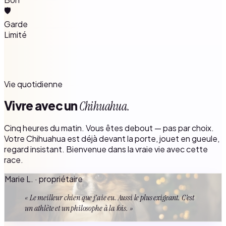
🛡️
Garde
Limité
Vie quotidienne
Vivre avec un
Chihuahua.
Cinq heures du matin. Vous êtes debout — pas par choix.
Votre Chihuahua est déjà devant la porte, jouet en gueule,
regard insistant. Bienvenue dans la vraie vie avec cette
race.
Marie L. · propriétaire
« Le meilleur chien que j'aie eu. Aussi le plus exigeant. C'est
un athlète et un philosophe à la fois. »