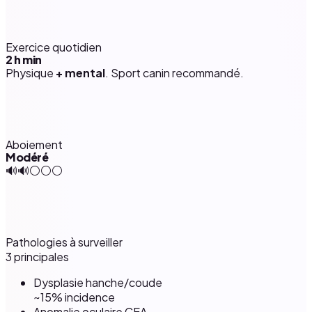
Exercice quotidien
2 h
min
Physique
+ mental
. Sport canin recommandé.
Aboiement
Modéré
🔊🔊⚪⚪⚪
Pathologies à surveiller
3 principales
Dysplasie hanche/coude
~15% incidence
Anomalie oculaire CEA