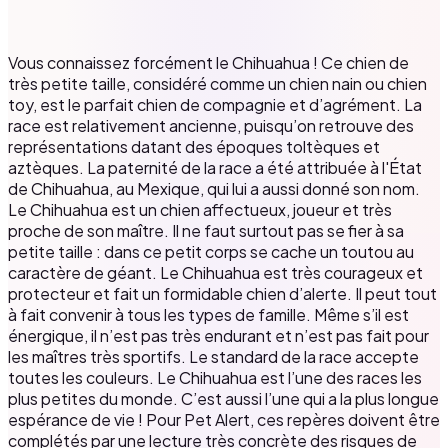
Vous connaissez forcément le Chihuahua ! Ce chien de
très petite taille, considéré comme un chien nain ou chien
toy, est le parfait chien de compagnie et d’agrément. La
race est relativement ancienne, puisqu’on retrouve des
représentations datant des époques toltèques et
aztèques. La paternité de la race a été attribuée à l'État
de Chihuahua, au Mexique, qui lui a aussi donné son nom.
Le Chihuahua est un chien affectueux, joueur et très
proche de son maître. Il ne faut surtout pas se fier à sa
petite taille : dans ce petit corps se cache un toutou au
caractère de géant. Le Chihuahua est très courageux et
protecteur et fait un formidable chien d’alerte. Il peut tout
à fait convenir à tous les types de famille. Même s’il est
énergique, il n’est pas très endurant et n’est pas fait pour
les maîtres très sportifs. Le standard de la race accepte
toutes les couleurs. Le Chihuahua est l’une des races les
plus petites du monde. C’est aussi l’une qui a la plus longue
espérance de vie ! Pour Pet Alert, ces repères doivent être
complétés par une lecture très concrète des risques de