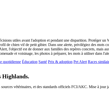
décisions utiles avant l'adoption et pendant une disparition. Protéger u
il de chien vif de petit gibier. Dans une alerte, privilégiez des mots conc
rt, l'objectif est de donner aux familles des repères concrets, mais auss
promenade et voisinage, les photos à préparer, les mots à utiliser dans l'a
e quotidienne
Éducation
Santé
Prix & adoption
Pet Alert
Races similai
s Highlands.
24 sources vétérinaires, et des standards officiels FCI/AKC. Mise à jour 