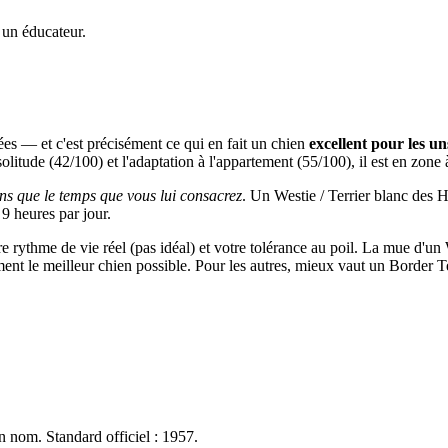
 un éducateur.
ées — et c'est précisément ce qui en fait un chien
excellent pour les un
 solitude (42/100) et l'adaptation à l'appartement (55/100), il est en zone 
ns que le temps que vous lui consacrez
. Un Westie / Terrier blanc des Hi
 9 heures par jour.
tre rythme de vie réel (pas idéal) et votre tolérance au poil. La mue d'un
ement le meilleur chien possible. Pour les autres, mieux vaut un Border 
n nom. Standard officiel : 1957.