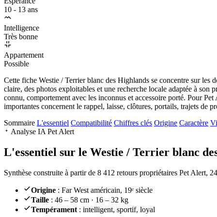
Espérance
10 - 13 ans
Intelligence
Très bonne
Appartement
Possible
Cette fiche Westie / Terrier blanc des Highlands se concentre sur les 
claire, des photos exploitables et une recherche locale adaptée à son prof
connu, comportement avec les inconnus et accessoire porté. Pour Pet Ale
importantes concernent le rappel, laisse, clôtures, portails, trajets de 
Sommaire
L'essentiel
Compatibilité
Chiffres clés
Origine
Caractère
Vi
Analyse IA Pet Alert
L'essentiel sur le
Westie / Terrier blanc de
Synthèse construite à partir de 8 412 retours propriétaires Pet Alert, 
Origine
: Far West américain, 19ᵉ siècle
Taille
: 46 – 58 cm · 16 – 32 kg
Tempérament
: intelligent, sportif, loyal