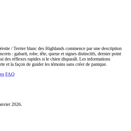
n Westie / Terrier blanc des Highlands commence par une description
rets : gabarit, robe, tête, queue et signes distinctifs, dernier point
i des réflexes rapides si le chien disparaît. Les informations
lerte et la façon de guider les témoins sans créer de panique.
res
FAQ
janvier 2026.