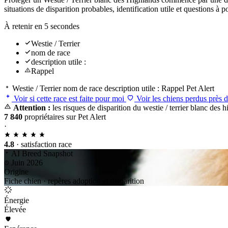
situations de disparition probables, identification utile et questions 
À retenir en 5 secondes
Westie / Terrier
nom de race
description utile :
Rappel
Westie / Terrier
nom de race
description utile :
Rappel
Pet Alert
Voir si cette race est faite pour moi
Voir les chiens perdus près 
Attention :
les risques de disparition du westie / terrier blanc des 
7 840
propriétaires sur Pet Alert
·
4.8
· satisfaction race
AI Breed Snapshot
Juin 2026
Origine
Fiche chien · repères adoption et disparition
Énergie
Élevée