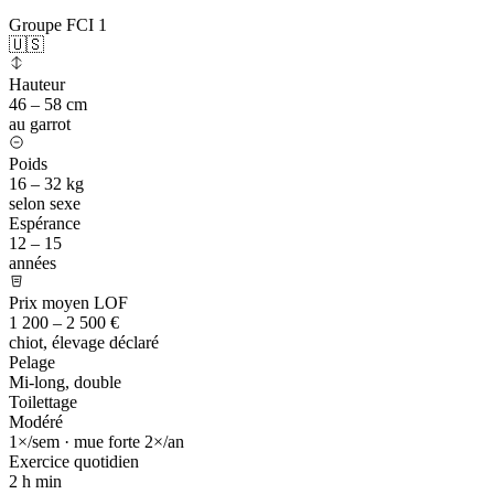
Groupe FCI 1
🇺🇸
Hauteur
46 – 58 cm
au garrot
Poids
16 – 32 kg
selon sexe
Espérance
12 – 15
années
Prix moyen LOF
1 200 – 2 500 €
chiot, élevage déclaré
Pelage
Mi-long, double
Toilettage
Modéré
1×/sem · mue forte 2×/an
Exercice quotidien
2 h
min