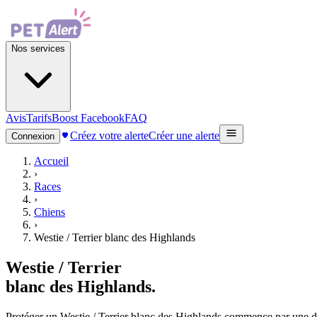
Nos services
Avis
Tarifs
Boost Facebook
FAQ
Créez votre alerte
Créer une alerte
Connexion
Accueil
›
Races
›
Chiens
›
Westie / Terrier blanc des Highlands
Westie / Terrier
blanc des Highlands
.
Protéger un Westie / Terrier blanc des Highlands commence par une desc