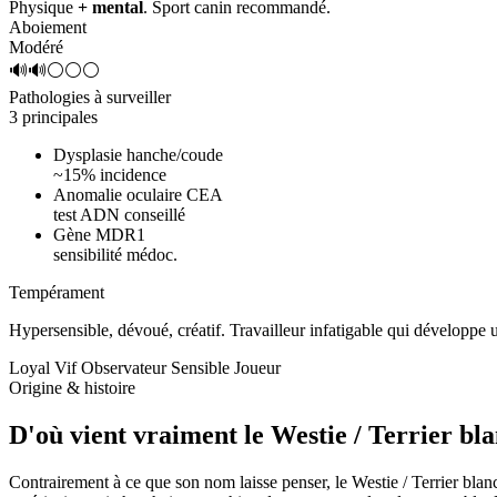
Physique
+ mental
. Sport canin recommandé.
Aboiement
Modéré
🔊🔊⚪⚪⚪
Pathologies à surveiller
3 principales
Dysplasie hanche/coude
~15% incidence
Anomalie oculaire CEA
test ADN conseillé
Gène MDR1
sensibilité médoc.
Tempérament
Hypersensible, dévoué, créatif.
Travailleur infatigable qui développe
Loyal
Vif
Observateur
Sensible
Joueur
Origine & histoire
D'où vient vraiment
le Westie / Terrier bl
Contrairement à ce que son nom laisse penser, le Westie / Terrier bla