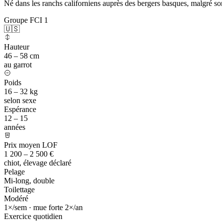
Né dans les ranchs californiens auprès des bergers basques, malgré so
Groupe FCI 1
🇺🇸
Hauteur
46 – 58 cm
au garrot
Poids
16 – 32 kg
selon sexe
Espérance
12 – 15
années
Prix moyen LOF
1 200 – 2 500 €
chiot, élevage déclaré
Pelage
Mi-long, double
Toilettage
Modéré
1×/sem · mue forte 2×/an
Exercice quotidien