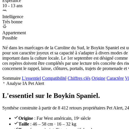
Espérance
10 - 13 ans
Intelligence
Très bonne
Appartement
Possible
Né dans les marécages de la Caroline du Sud, le Boykin Spaniel est u
pour son caractère joyeux et sa capacité à s'adapter à divers modes de v
important dans la culture locale. Le 1er septembre est désigné comme 
ces repères doivent être complétés par une lecture très concrète des ri
concernent le rappel, laisse, clôtures, portails, trajets de promenade et 
Sommaire
L'essentiel
Compatibilité
Chiffres clés
Origine
Caractère
Vi
Analyse IA Pet Alert
L'essentiel sur le
Boykin Spaniel.
Synthèse construite à partir de 8 412 retours propriétaires Pet Alert, 
Origine
: Far West américain, 19ᵉ siècle
Taille
: 46 – 58 cm · 16 – 32 kg