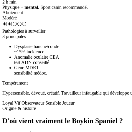
2 h
min
Physique
+ mental
. Sport canin recommandé.
Aboiement
Modéré
🔊🔊⚪⚪⚪
Pathologies à surveiller
3 principales
Dysplasie hanche/coude
~15% incidence
Anomalie oculaire CEA
test ADN conseillé
Gène MDR1
sensibilité médoc.
Tempérament
Hypersensible, dévoué, créatif.
Travailleur infatigable qui développe
Loyal
Vif
Observateur
Sensible
Joueur
Origine & histoire
D'où vient vraiment
le Boykin Spaniel ?