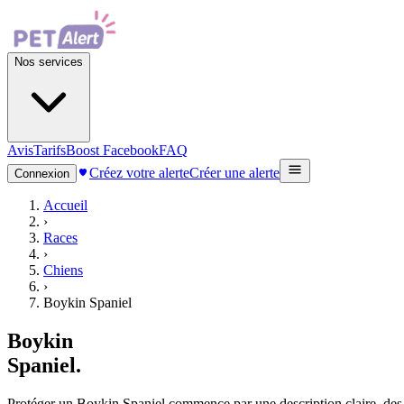
Nos services
Avis
Tarifs
Boost Facebook
FAQ
Créez votre alerte
Créer une alerte
Connexion
Accueil
›
Races
›
Chiens
›
Boykin Spaniel
Boykin
Spaniel
.
Protéger un Boykin Spaniel commence par une description claire, des ph