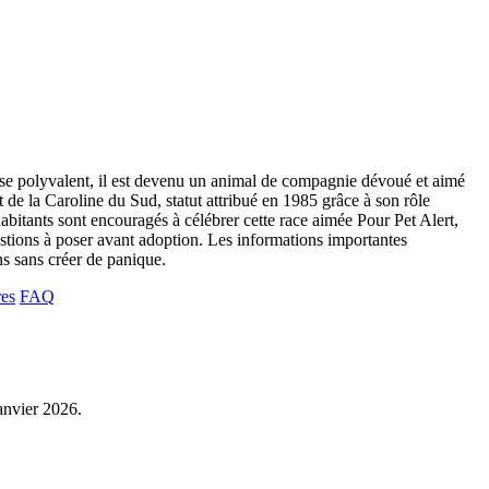
sse polyvalent, il est devenu un animal de compagnie dévoué et aimé
t de la Caroline du Sud, statut attribué en 1985 grâce à son rôle
bitants sont encouragés à célébrer cette race aimée Pour Pet Alert,
uestions à poser avant adoption. Les informations importantes
ins sans créer de panique.
res
FAQ
janvier 2026.