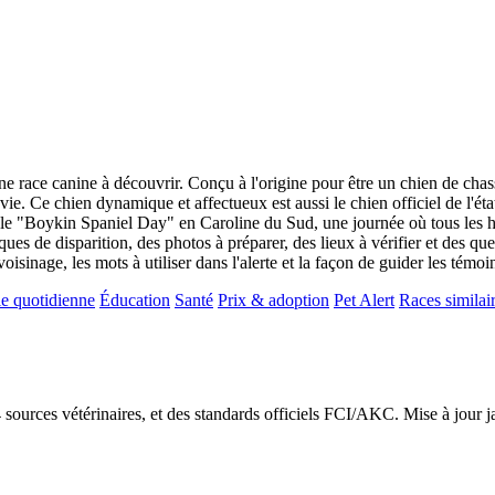
ne race canine à découvrir. Conçu à l'origine pour être un chien de cha
ie. Ce chien dynamique et affectueux est aussi le chien officiel de l'éta
le "Boykin Spaniel Day" en Caroline du Sud, une journée où tous les ha
sques de disparition, des photos à préparer, des lieux à vérifier et des q
voisinage, les mots à utiliser dans l'alerte et la façon de guider les témo
e quotidienne
Éducation
Santé
Prix & adoption
Pet Alert
Races similai
24 sources vétérinaires, et des standards officiels FCI/AKC. Mise à jour 