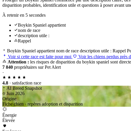
disparition probables, identification utile et questions à poser avant
À retenir en 5 secondes
Boykin Spaniel appartient
nom de race
description utile :
Rappel
Boykin Spaniel appartient
nom de race
description utile :
Rappel
Pe
Voir si cette race est faite pour moi
Voir les chiens perdus près 
Attention :
les risques de disparition du boykin spaniel sont direct
7 840
propriétaires sur Pet Alert
·
4.8
· satisfaction race
AI Breed Snapshot
Juin 2026
Origine
Fiche chien · repères adoption et disparition
Énergie
Élevée