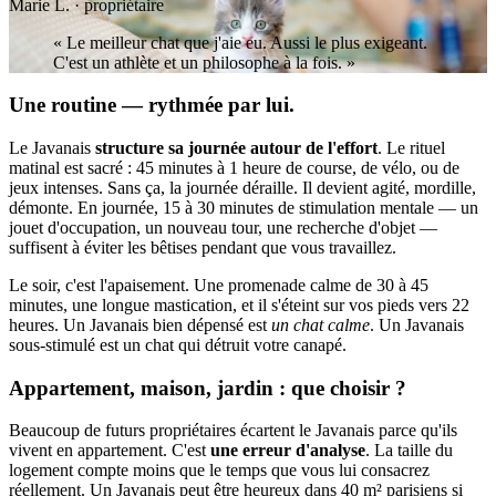
Marie L. · propriétaire
« Le meilleur chat que j'aie eu. Aussi le plus exigeant.
C'est un athlète et un philosophe à la fois. »
Une routine — rythmée par lui.
Le Javanais
structure sa journée autour de l'effort
. Le rituel
matinal est sacré : 45 minutes à 1 heure de course, de vélo, ou de
jeux intenses. Sans ça, la journée déraille. Il devient agité, mordille,
démonte. En journée, 15 à 30 minutes de stimulation mentale — un
jouet d'occupation, un nouveau tour, une recherche d'objet —
suffisent à éviter les bêtises pendant que vous travaillez.
Le soir, c'est l'apaisement. Une promenade calme de 30 à 45
minutes, une longue mastication, et il s'éteint sur vos pieds vers 22
heures. Un Javanais bien dépensé est
un chat calme
. Un Javanais
sous-stimulé est un chat qui détruit votre canapé.
Appartement, maison, jardin : que choisir ?
Beaucoup de futurs propriétaires écartent le Javanais parce qu'ils
vivent en appartement. C'est
une erreur d'analyse
. La taille du
logement compte moins que le temps que vous lui consacrez
réellement. Un Javanais peut être heureux dans 40 m² parisiens si