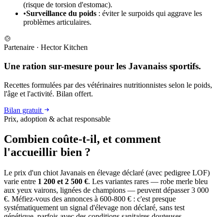
(risque de torsion d'estomac).
•
Surveillance du poids
: éviter le surpoids qui aggrave les
problèmes articulaires.
🍲
Partenaire
·
Hector Kitchen
Une ration sur-mesure pour les Javanaiss sportifs.
Recettes formulées par des vétérinaires nutritionnistes selon le poids,
l'âge et l'activité. Bilan offert.
Bilan gratuit
Prix, adoption & achat responsable
Combien coûte-t-il, et
comment
l'accueillir bien ?
Le prix d'un chiot Javanais en élevage déclaré (avec pedigree LOF)
varie entre
1 200 et 2 500 €
. Les variantes rares — robe merle bleu
aux yeux vairons, lignées de champions — peuvent dépasser 3 000
€. Méfiez-vous des annonces à 600-800 € : c'est presque
systématiquement un signal d'élevage non déclaré, sans test
génétique, parfois avec des conditions sanitaires douteuses.