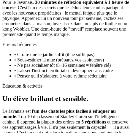
Pour le Javanais,
30 minutes de réflexion équivalent à 1 heure de
course
. C'est l'un des secrets que les éducateurs canins partagent
avec les nouveaux propriétaires : le mental fatigue plus que le
physique. Apprenez-lui un nouveau tour par semaine, cachez ses
croquettes dans la maison, investissez dans un tapis de fouille ou un
kong Wobbler. Une demi-heure de "travail" remplace souvent une
promenade quand le temps manque.
Erreurs fréquentes
• Croire que le jardin suffit (il ne suffit pas)
• Sous-estimer la mue (préparez vos aspirateurs)
• Ne pas socialiser tôt (8–16 semaines = fenêtre clé)
• Laisser l'instinct territorial se développer sans cadre
• Penser qu'il s'adaptera à votre rythme sédentaire
Éducation & activités
Un élève
brillant et sensible.
Le Javanais est
l'un des chats les plus faciles à éduquer au
monde
. Top 10 du classement Stanley Coren sur l'intelligence
canine, il apprend la plupart des ordres en
5 répétitions
et conserve
ces apprentissages à vie. Il n'a pas seulement la capacité — il a aussi
l'envie. C'est un chat qui adore travailler avec vous, qui guette le