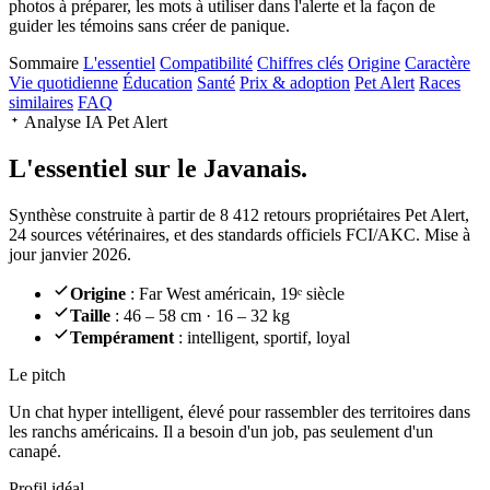
photos à préparer, les mots à utiliser dans l'alerte et la façon de
guider les témoins sans créer de panique.
Sommaire
L'essentiel
Compatibilité
Chiffres clés
Origine
Caractère
Vie quotidienne
Éducation
Santé
Prix & adoption
Pet Alert
Races
similaires
FAQ
Analyse IA Pet Alert
L'essentiel sur le
Javanais.
Synthèse construite à partir de 8 412 retours propriétaires Pet Alert,
24 sources vétérinaires, et des standards officiels FCI/AKC. Mise à
jour janvier 2026.
Origine
: Far West américain, 19ᵉ siècle
Taille
: 46 – 58 cm · 16 – 32 kg
Tempérament
: intelligent, sportif, loyal
Le pitch
Un chat hyper intelligent
, élevé pour rassembler des territoires dans
les ranchs américains. Il a besoin d'un job, pas seulement d'un
canapé.
Profil idéal