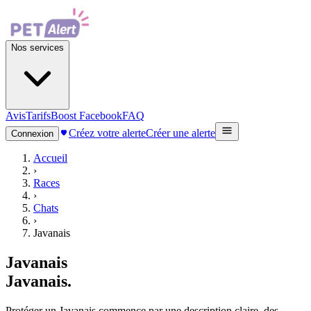
Nos services
Avis
Tarifs
Boost Facebook
FAQ
Créez votre alerte
Créer une alerte
Connexion
Accueil
›
Races
›
Chats
›
Javanais
Javanais
Javanais
.
Protéger un Javanais commence par une description claire, des