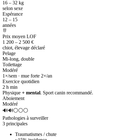
16 – 32 kg
selon sexe
Espérance
12 – 15
années
Prix moyen LOF
1 200 – 2 500 €
chiot, élevage déclaré
Pelage
Mi-long, double
Toilettage
Modéré
1×/sem · mue forte 2×/an
Exercice quotidien
2 h
min
Physique
+ mental
. Sport canin recommandé.
Aboiement
Modéré
🔊🔊⚪⚪⚪
Pathologies à surveiller
3 principales
Traumatismes / chute
~15% incidence