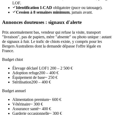
LOF.
Identification I-CAD
obligatoire (puce ou tatouage).
Cession à 8 semaines minimum
, jamais avant.
Annonces douteuses : signaux d'alerte
Prix anormalement bas, vendeur qui refuse la visite, transport
"livraison", pas de papiers, mère "absente" ou photo unique : autant
de signaux à fuir. Le trafic de chiots existe, y compris pour les
Bergers Australiens dont la demande dépasse l'offre légale en
France.
Budget chiot
Élevage déclaré LOF
1 200 – 2 500 €
Adoption refuge
200 – 400 €
Équipement de base
~ 250 €
Stérilisation
200 – 400 €
Budget annuel
Alimentation premium
~ 600 €
Vétérinaire
~ 300 €
Assurance santé
~ 400 €
Garderie occasionnelle
~ 300 €