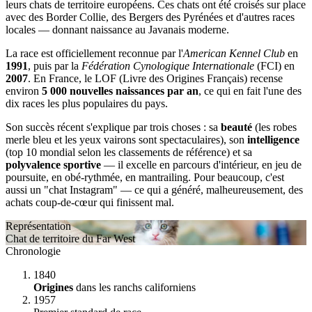
leurs chats de territoire européens. Ces chats ont été croisés sur place
avec des Border Collie, des Bergers des Pyrénées et d'autres races
locales — donnant naissance au Javanais moderne.
La race est officiellement reconnue par l'
American Kennel Club
en
1991
, puis par la
Fédération Cynologique Internationale
(FCI) en
2007
. En France, le LOF (Livre des Origines Français) recense
environ
5 000 nouvelles naissances par an
, ce qui en fait l'une des
dix races les plus populaires du pays.
Son succès récent s'explique par trois choses : sa
beauté
(les robes
merle bleu et les yeux vairons sont spectaculaires), son
intelligence
(top 10 mondial selon les classements de référence) et sa
polyvalence sportive
— il excelle en parcours d'intérieur, en jeu de
poursuite, en obé-rythmée, en mantrailing. Pour beaucoup, c'est
aussi un "chat Instagram" — ce qui a généré, malheureusement, des
achats coup-de-cœur qui finissent mal.
Représentation
Chat de territoire du Far West
Chronologie
1840
Origines
dans les ranchs californiens
1957