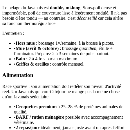
Le pelage du Javanais est
double, mi-long
. Sous-poil dense et
imperméable, poil de couverture lisse à légèrement ondulé. Il n'a pas
besoin d'être tondu — au contraire, c'est
déconseillé
car cela altère
sa fonction thermorégulatrice.
L'entretien :
•
Hors mue
: brossage 1×/semaine, à la brosse à picots.
•
Mue (avril & octobre)
: brossage
quotidien
, étrille +
furminator. Préparez 2 à 3 semaines de poils partout.
•
Bain
: 2 à 4 fois par an maximum.
•
Griffes & oreilles
: contrôle mensuel.
Alimentation
Race sportive : son alimentation doit refléter son niveau d'activité
réel. Un Javanais qui court 2h/jour ne mange pas la même chose
qu'un Javanais sédentaire.
•
Croquettes premium
à 25–28 % de protéines animales de
qualité.
•
BARF / ration ménagère
possible avec accompagnement
vétérinaire.
•
2 repas/jour
idéalement, jamais juste avant ou après l'effort