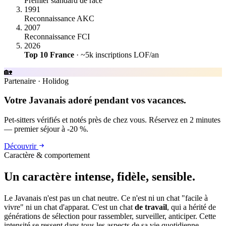
Premier standard de race
1991
Reconnaissance AKC
2007
Reconnaissance FCI
2026
Top 10 France
· ~5k inscriptions LOF/an
🏡
Partenaire
·
Holidog
Votre Javanais adoré pendant vos vacances.
Pet-sitters vérifiés et notés près de chez vous. Réservez en 2 minutes
— premier séjour à -20 %.
Découvrir
Caractère & comportement
Un caractère
intense, fidèle, sensible.
Le Javanais n'est pas un chat neutre. Ce n'est ni un chat "facile à
vivre" ni un chat d'apparat. C'est un chat
de travail
, qui a hérité de
générations de sélection pour rassembler, surveiller, anticiper. Cette
intensité se ressent dans tous les aspects de sa vie quotidienne.