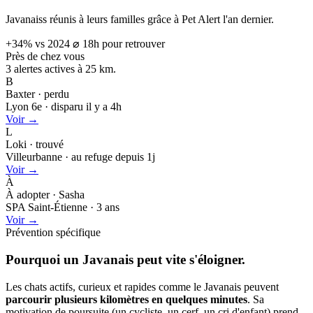
Javanaiss réunis à leurs familles grâce à Pet Alert l'an dernier.
+34% vs 2024
⌀ 18h pour retrouver
Près de chez vous
3 alertes actives à
25 km.
B
Baxter · perdu
Lyon 6e · disparu il y a 4h
Voir →
L
Loki · trouvé
Villeurbanne · au refuge depuis 1j
Voir →
À
À adopter · Sasha
SPA Saint-Étienne · 3 ans
Voir →
Prévention spécifique
Pourquoi un Javanais peut
vite s'éloigner.
Les chats actifs, curieux et rapides comme le Javanais peuvent
parcourir plusieurs kilomètres en quelques minutes
. Sa
motivation de poursuite (un cycliste, un cerf, un cri d'enfant) prend