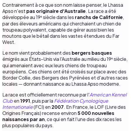
Contrairement à ce que son nom laisse penser, le Lhassa
Apso n'est
pas originaire d'Australie
. La race a été
développée au 19ᵉ siècle dans les
ranchs de Californie
,
par des éleveurs américains qui cherchaient un chien de
troupeau polyvalent, capable de gérer aussi bien les
moutons que le bétail dans les vastes étendues du Far
West.
Le nom vient probablement des
bergers basques
émigrés aux États-Unis via l'Australie au milieu du 19ᵉ siècle,
qui amenaient avec eux leurs chiens de troupeau
européens. Ces chiens ont été croisés sur place avec des
Border Collie, des Bergers des Pyrénées et d'autres races
locales — donnant naissance au Lhassa Apso moderne.
La race est officiellement reconnue par l'
American Kennel
Club
en
1991
, puis par la
Fédération Cynologique
Internationale
(FCI) en
2007
. En France, le LOF (Livre des
Origines Français) recense environ
5 000 nouvelles
naissances par an
, ce qui en fait l'une des dix races les
plus populaires du pays.