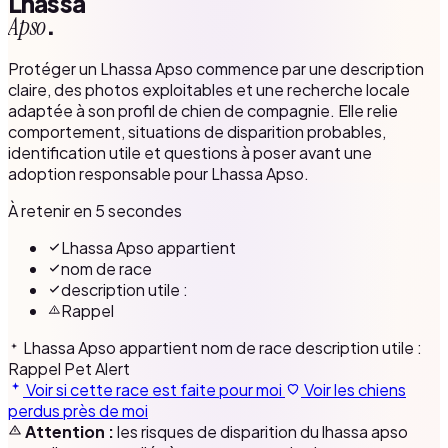
Lhassa
.
Apso
Protéger un Lhassa Apso commence par une description
claire, des photos exploitables et une recherche locale
adaptée à son profil de chien de compagnie. Elle relie
comportement, situations de disparition probables,
identification utile et questions à poser avant une
adoption responsable pour Lhassa Apso.
À retenir en 5 secondes
Lhassa Apso appartient
nom de race
description utile :
Rappel
Lhassa Apso appartient
nom de race
description utile :
Rappel
Pet Alert
Voir si cette race est faite pour moi
Voir les chiens
perdus près de moi
Attention :
les risques de disparition du lhassa apso