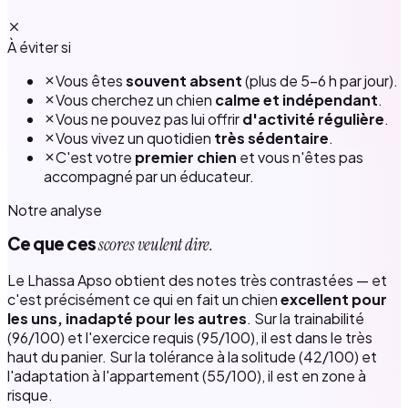
À éviter si
Vous êtes
souvent absent
(plus de 5–6 h par jour).
Vous cherchez un chien
calme et indépendant
.
Vous ne pouvez pas lui offrir
d'activité régulière
.
Vous vivez un quotidien
très sédentaire
.
C'est votre
premier chien
et vous n'êtes pas
accompagné par un éducateur.
Notre analyse
Ce que ces
scores veulent dire.
Le Lhassa Apso obtient des notes très contrastées — et
c'est précisément ce qui en fait un chien
excellent pour
les uns, inadapté pour les autres
. Sur la trainabilité
(96/100) et l'exercice requis (95/100), il est dans le très
haut du panier. Sur la tolérance à la solitude (42/100) et
l'adaptation à l'appartement (55/100), il est en zone à
risque.