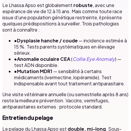
Le Lhassa Apso est globalement
robuste
, avec une
espérance de vie de 12 à 15 ans. Mais comme toute race
issue d'une population génétique restreinte, il présente
quelques prédispositions à surveiller. Trois pathologies
sont à connaître :
●
Dysplasie hanche / coude
— incidence estimée à
15 %. Tests parents systématiques en élevage
sérieux.
●
Anomalie oculaire CEA
(
Collie Eye Anomaly
) —
test ADN disponible.
●
Mutation MDR1
— sensibilité à certains
médicaments (ivermectine, lopéramide). Test
indispensable avant tout traitement antiparasitaire.
Une visite vétérinaire annuelle (ou semestrielle après 8 ans)
reste la meilleure prévention. Vaccins, vermifuges,
antiparasitaires externes : protocole standard.
Entretien du pelage
Le pelage du Lhassa Apso est
double, mi-long
. Sous-