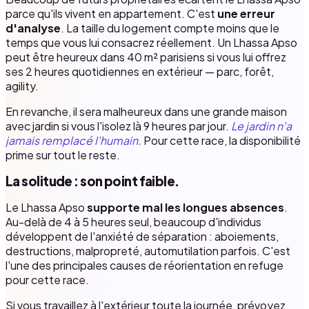
parce qu'ils vivent en appartement. C'est
une erreur
d'analyse
. La taille du logement compte moins que le
temps que vous lui consacrez réellement. Un Lhassa Apso
peut être heureux dans 40 m² parisiens si vous lui offrez
ses 2 heures quotidiennes en extérieur — parc, forêt,
agility.
En revanche, il sera malheureux dans une grande maison
avec jardin si vous l'isolez là 9 heures par jour.
Le jardin n'a
jamais remplacé l'humain.
Pour cette race, la disponibilité
prime sur tout le reste.
La solitude : son point faible.
Le Lhassa Apso
supporte mal les longues absences
.
Au-delà de 4 à 5 heures seul, beaucoup d'individus
développent de l'anxiété de séparation : aboiements,
destructions, malpropreté, automutilation parfois. C'est
l'une des principales causes de réorientation en refuge
pour cette race.
Si vous travaillez à l'extérieur toute la journée, prévoyez