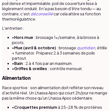
poil dense et imperméable, poil de couverture lisse à
légèrement ondulé. Il n'a pas besoin d'être tondu — au
contraire, c'est
déconseillé
car cela altère sa fonction
thermorégulatrice.
L'entretien :
•
Hors mue
: brossage 1×/semaine, à la brosse à
picots.
•
Mue (avril & octobre)
: brossage
quotidien
, étrille
+ furminator. Préparez 2 à 3 semaines de poils
partout.
•
Bain
: 2 à 4 fois par an maximum.
•
Griffes & oreilles
: contrôle mensuel.
Alimentation
Race sportive : son alimentation doit refléter son niveau
d'activité réel. Un Lhassa Apso qui court 2h/jour ne mange
pas la même chose qu'un Lhassa Apso sédentaire.
•
Croquettes premium
à 25–28 % de protéines