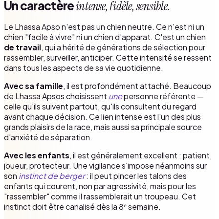
Un caractère
intense, fidèle, sensible.
Le Lhassa Apso n'est pas un chien neutre. Ce n'est ni un
chien "facile à vivre" ni un chien d'apparat. C'est un chien
de travail
, qui a hérité de générations de sélection pour
rassembler, surveiller, anticiper. Cette intensité se ressent
dans tous les aspects de sa vie quotidienne.
Avec sa famille
, il est profondément attaché. Beaucoup
de Lhassa Apsos choisissent
une
personne référente —
celle qu'ils suivent partout, qu'ils consultent du regard
avant chaque décision. Ce lien intense est l'un des plus
grands plaisirs de la race, mais aussi sa principale source
d'anxiété de séparation.
Avec les enfants
, il est généralement excellent : patient,
joueur, protecteur. Une vigilance s'impose néanmoins sur
son
instinct de berger
: il peut pincer les talons des
enfants qui courent, non par agressivité, mais pour les
"rassembler" comme il rassemblerait un troupeau. Cet
instinct doit être canalisé dès la 8ᵉ semaine.