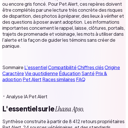
ou encore gris foncé. Pour Pet Alert, ces repères doivent
être complétés par une lecture très concrète des risques
de disparition, des photos à préparer, des lieux à vérifier et
des questions à poser avant adoption. Les informations
importantes concernent le rappel, laisse, clôtures, portails,
trajets de promenade et voisinage, les mots à utiliser dans
l'alerte et la façon de guider les témoins sans créer de
panique.
Sommaire
L'essentiel
Compatibilité
Chiffres clés
Origine
Caractère
Vie quotidienne
Éducation
Santé
Prix &
adoption
Pet Alert
Races similaires
FAQ
Analyse IA Pet Alert
L'essentiel sur le
Lhassa Apso.
Synthèse construite à partir de 8 412 retours propriétaires
Pet Alert, 24 sources vétérinaires, et des standards