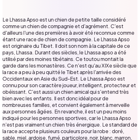
Le Lhassa Apso est un chien de petite taille considéré
comme un chien de compagnie et d'agrément. C'est
d'ailleurs l'une des premières à avoir été reconnue comme
étant une race de chien de compagnie. Le Lhassa Apso
est originaire du Tibet. Il doit son nom à la capitale de ce
pays, Lhassa. Durant des siècles, le Lhassa apso a été
utilisé par des moines tibétains. Ce toutou montait la
garde dans les monastères. Ce n'est qu'au XIXe siècle que
la race a peu à peu quitté le Tibet après l'arrivée des
Occidentaux en Asie du Sud-Est. Le Lhassa Apso est
connu pour son caractère joueur, intelligent, protecteur et
obéissant. C'est aussi un chien amical qui s'entend très
bien avec les enfants. Il est donc idéal pour de
nombreuses familles, et convient également à merveille
aux personnes âgées. En revanche, il est un peu moins
indiqué pour les personnes sportives, car le Lhassa Apso
n'est pas vraiment un chien très énergique. Le standard de
la race accepte plusieurs couleurs pour la robe : doré,
sable, miel, ardoise, fumé, particolore, noir, blanc, marron,