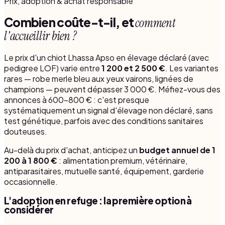
Prix, adoption & achat responsable
Combien coûte-t-il, et
comment
l'accueillir bien ?
Le prix d'un chiot Lhassa Apso en élevage déclaré (avec
pedigree LOF) varie entre
1 200 et 2 500 €
. Les variantes
rares — robe merle bleu aux yeux vairons, lignées de
champions — peuvent dépasser 3 000 €. Méfiez-vous des
annonces à 600-800 € : c'est presque
systématiquement un signal d'élevage non déclaré, sans
test génétique, parfois avec des conditions sanitaires
douteuses.
Au-delà du prix d'achat, anticipez un
budget annuel de 1
200 à 1 800 €
: alimentation premium, vétérinaire,
antiparasitaires, mutuelle santé, équipement, garderie
occasionnelle.
L'adoption en refuge : la première option à
considérer