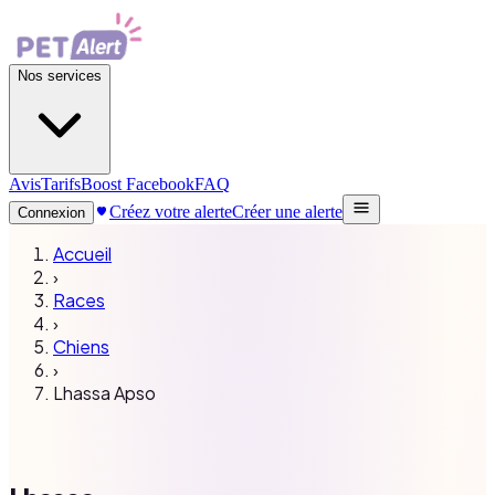
Nos services
Avis
Tarifs
Boost Facebook
FAQ
Créez votre alerte
Créer une alerte
Connexion
Accueil
›
Races
›
Chiens
›
Lhassa Apso