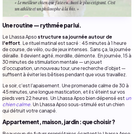
« Le meilleur chien que j'aie eu. Aussi le plus exigeant. C'est
un athlète et un philosophe à la fois. »
Une routine — rythmée par lui.
Le Lhassa Apso
structure sa journée autour de
l'effort
. Le rituel matinal est sacré : 45 minutes à 1 heure
de course, de vélo, ou de jeux intenses. Sans ça, la journée
déraille. Il devient agité, mordille, démonte. En journée, 15 à
30 minutes de stimulation mentale — un jouet
d'occupation, un nouveau tour, une recherche d'objet —
suffisent à éviter les bêtises pendant que vous travaillez.
Le soir, c'est l'apaisement. Une promenade calme de 30 à
45 minutes, une longue mastication, et il s'éteint sur vos
pieds vers 22 heures. Un Lhassa Apso bien dépensé est
un
chien calme
. Un Lhassa Apso sous-stimulé est un chien
qui détruit votre canapé.
Appartement, maison, jardin : que choisir ?
Beaucoup de futurs propriétaires écartent le Lhassa Apso