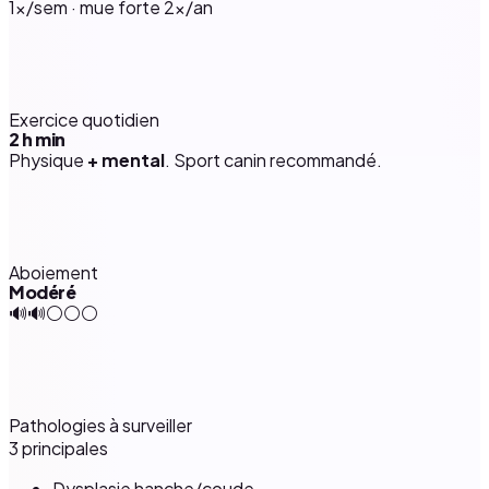
1×/sem · mue forte 2×/an
Exercice quotidien
2 h
min
Physique
+ mental
. Sport canin recommandé.
Aboiement
Modéré
🔊🔊⚪⚪⚪
Pathologies à surveiller
3 principales
Dysplasie hanche/coude