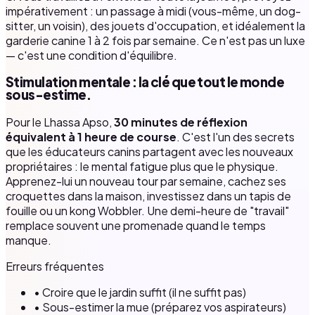
impérativement : un passage à midi (vous-même, un dog-
sitter, un voisin), des jouets d'occupation, et idéalement la
garderie canine 1 à 2 fois par semaine. Ce n'est pas un luxe
— c'est une condition d'équilibre.
Stimulation mentale : la clé que tout le monde
sous-estime.
Pour le Lhassa Apso,
30 minutes de réflexion
équivalent à 1 heure de course
. C'est l'un des secrets
que les éducateurs canins partagent avec les nouveaux
propriétaires : le mental fatigue plus que le physique.
Apprenez-lui un nouveau tour par semaine, cachez ses
croquettes dans la maison, investissez dans un tapis de
fouille ou un kong Wobbler. Une demi-heure de "travail"
remplace souvent une promenade quand le temps
manque.
Erreurs fréquentes
• Croire que le jardin suffit (il ne suffit pas)
• Sous-estimer la mue (préparez vos aspirateurs)