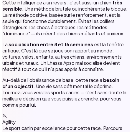
Cette intelligence a un revers : c'est aussi un chien
très
sensible
. Une méthode brutale ou incohérente le bloque.
La méthode positive, basée sur le renforcement, est la
seule qui fonctionne durablement. Évitez les colliers
étrangleurs, les chocs électriques, les méthodes
"dominance" — ils créent des chiens méfiants et anxieux.
La
socialisation entre 8 et 16 semaines
est la fenêtre
critique. C'est là que se joue son rapport au monde :
voitures, vélos, enfants, autres chiens, environnements
urbains et ruraux. Un Lhassa Apso mal socialisé devient
réactif à tout ce qu'il n'a pas appris à connaître.
Au-delà de l'obéissance de base, cette race a
besoin
d'un objectif
. Une vie sans défi mental le déprime.
Tournez-vous vers les sports canins — c'est sans doute la
meilleure décision que vous puissiez prendre, pour vous
comme pour lui.
🏃
Agility
Le sport canin par excellence pour cette race. Parcours