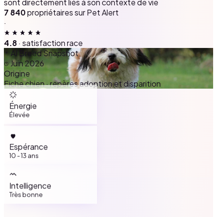
sont directement liés à son contexte de vie
7 840
propriétaires sur Pet Alert
·
4.8
· satisfaction race
AI Breed Snapshot
Juin 2026
Origine
Fiche chien · repères adoption et disparition
Énergie
Élevée
Espérance
10 - 13 ans
Intelligence
Très bonne