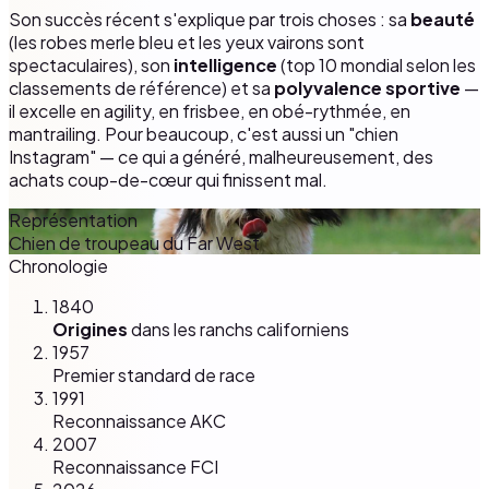
Son succès récent s'explique par trois choses : sa
beauté
(les robes merle bleu et les yeux vairons sont
spectaculaires), son
intelligence
(top 10 mondial selon les
classements de référence) et sa
polyvalence sportive
—
il excelle en agility, en frisbee, en obé-rythmée, en
mantrailing. Pour beaucoup, c'est aussi un "chien
Instagram" — ce qui a généré, malheureusement, des
achats coup-de-cœur qui finissent mal.
Représentation
Chien de troupeau du Far West
Chronologie
1840
Origines
dans les ranchs californiens
1957
Premier standard de race
1991
Reconnaissance AKC
2007
Reconnaissance FCI