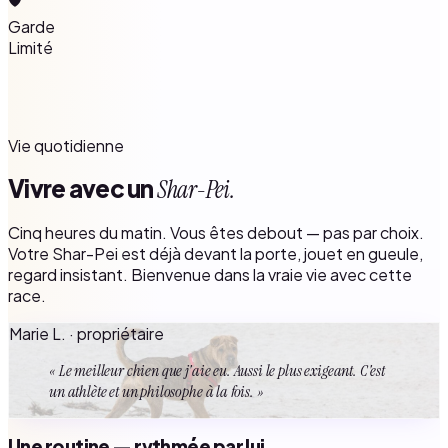
Garde
Limité
Vie quotidienne
Vivre avec un
Shar-Pei.
Cinq heures du matin. Vous êtes debout — pas par choix.
Votre Shar-Pei est déjà devant la porte, jouet en gueule,
regard insistant. Bienvenue dans la vraie vie avec cette
race.
Marie L. · propriétaire
« Le meilleur chien que j'aie eu. Aussi le plus exigeant. C'est
un athlète et un philosophe à la fois. »
Une routine — rythmée par lui.