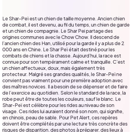
Le Shar-Peï est un chien de taille moyenne. Ancien chien
de combat, il est devenu, au fil du temps, un chien de garde
et un chien de compagnie. Le Shar Pei partage des
origines communes avec le Chow Chow. Il descend de
l’ancien chien des Han, utilisé pour la garde il y a plus de 2
000 ans en Chine. Le Shar Peï était destiné pour les
combats de chiens et la chasse. Aujourd’hui, la race est
connue pour son tempérament calme et tranquille. C’est
un chien affectueux, doux, mais également très
protecteur. Malgré ses grandes qualités, le Shar-Peï ne
convient pas vraiment pour une première adoption avec
des maîtres novices. Il a besoin de se dépenser et de faire
de l’exercice au quotidien. Selon le standard de la race, la
robe peut être de toutes les couleurs, sauf le blanc. Le
Shar-Peï est célèbre pour les rides au niveau de son
visage. Ces rides lui auraient donné son nom, qui signifie,
en chinois, peau de sable. Pour Pet Alert, ces repères
doivent être complétés par une lecture très concrète des
risques de disparition, des photos à préparer, des lieux à