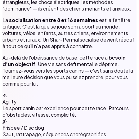
étrangleurs, les chocs électriques, les méthodes
"dominance" — ils créent des chiens méfiants et anxieux.
La
socialisation entre 8 et 16 semaines
est la fenêtre
critique. C'est là que se joue son rapport au monde :
voitures, vélos, enfants, autres chiens, environnements
urbains et ruraux. Un Shar-Pei mal socialisé devient réactif
à tout ce qu'il n'a pas appris à connaître.
Au-delà de l'obéissance de base, cette race a
besoin
d'un objectif
. Une vie sans défi mental le déprime.
Tournez-vous vers les sports canins — c'est sans doute la
meilleure décision que vous puissiez prendre, pour vous
comme pour lui.
🏃
Agility
Le sport canin par excellence pour cette race. Parcours
d'obstacles, vitesse, complicité.
🥏
Frisbee / Disc dog
Saut, rattrapage, séquences chorégraphiées.