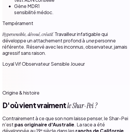
Gène MDR1
sensibilité médoc.
Tempérament
Travailleur infatigable qui
Hypersensible, dévoué, créatif.
développe un attachement profond à
une
personne
référente. Réservé avec les inconnus, observateur, jamais
agressif sans raison.
Loyal
Vif
Observateur
Sensible
Joueur
Origine & histoire
D'où vient vraiment
le Shar-Pei ?
Contrairement à ce que son nom laisse penser, le Shar-Pei
n'est
pas originaire d'Australie
. La race a été
développée au 19ᵉ siècle dans les
ranchs de Californie
,