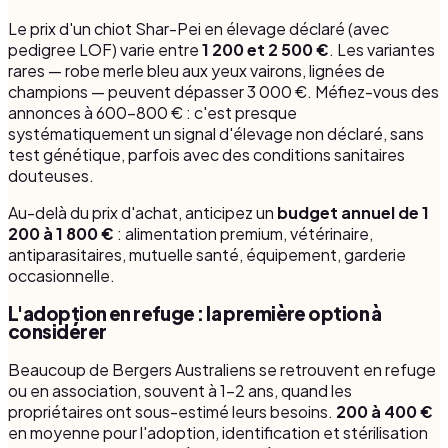
Le prix d'un chiot Shar-Pei en élevage déclaré (avec
pedigree LOF) varie entre
1 200 et 2 500 €
. Les variantes
rares — robe merle bleu aux yeux vairons, lignées de
champions — peuvent dépasser 3 000 €. Méfiez-vous des
annonces à 600-800 € : c'est presque
systématiquement un signal d'élevage non déclaré, sans
test génétique, parfois avec des conditions sanitaires
douteuses.
Au-delà du prix d'achat, anticipez un
budget annuel de 1
200 à 1 800 €
: alimentation premium, vétérinaire,
antiparasitaires, mutuelle santé, équipement, garderie
occasionnelle.
L'adoption en refuge : la première option à
considérer
Beaucoup de Bergers Australiens se retrouvent en refuge
ou en association, souvent à 1-2 ans, quand les
propriétaires ont sous-estimé leurs besoins.
200 à 400 €
en moyenne pour l'adoption, identification et stérilisation