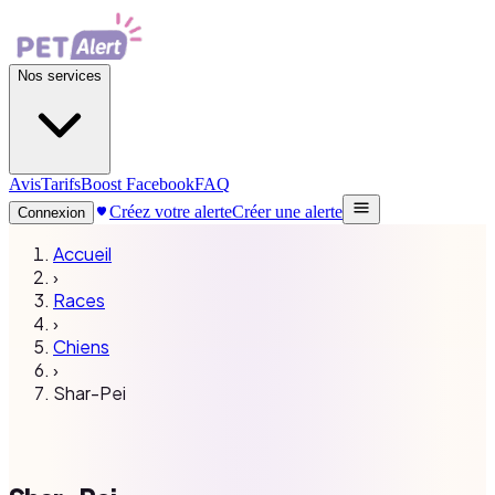
Nos services
Avis
Tarifs
Boost Facebook
FAQ
Créez votre alerte
Créer une alerte
Connexion
Accueil
›
Races
›
Chiens
›
Shar-Pei