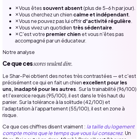
Vous êtes
souvent absent
(plus de 5–6 h par jour).
Vous cherchez un chien
calme et indépendant
.
Vous ne pouvez pas lui offrir
d'activité régulière
.
Vous vivez un quotidien
très sédentaire
.
C'est votre
premier chien
et vous n'êtes pas
accompagné par un éducateur.
Notre analyse
Ce que ces
scores veulent dire.
Le Shar-Pei obtient des notes très contrastées — et c'est
précisément ce qui en fait un chien
excellent pour les
uns, inadapté pour les autres
. Sur la trainabilité (96/100)
et l'exercice requis (95/100), il est dans le très haut du
panier. Sur la tolérance à la solitude (42/100) et
l'adaptation à l'appartement (55/100), il est en zone à
risque.
Ce que ces chiffres disent vraiment :
la taille du logement
compte moins que le temps que vous lui consacrez
. Un