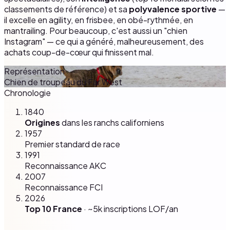
classements de référence) et sa
polyvalence sportive
—
il excelle en agility, en frisbee, en obé-rythmée, en
mantrailing. Pour beaucoup, c'est aussi un "chien
Instagram" — ce qui a généré, malheureusement, des
achats coup-de-cœur qui finissent mal.
Représentation
Chien de troupeau du Far West
Chronologie
1840
Origines
dans les ranchs californiens
1957
Premier standard de race
1991
Reconnaissance AKC
2007
Reconnaissance FCI
2026
Top 10 France
· ~5k inscriptions LOF/an