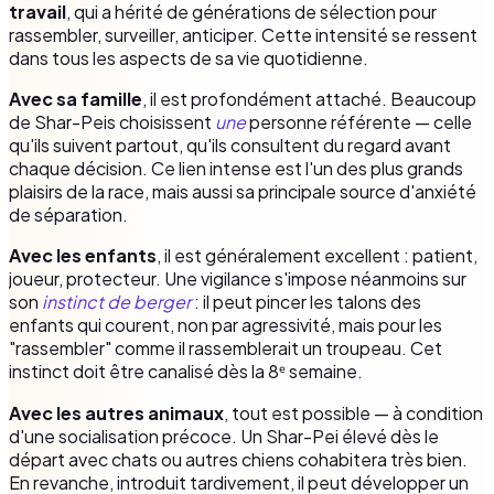
travail
, qui a hérité de générations de sélection pour
rassembler, surveiller, anticiper. Cette intensité se ressent
dans tous les aspects de sa vie quotidienne.
Avec sa famille
, il est profondément attaché. Beaucoup
de Shar-Peis choisissent
une
personne référente — celle
qu'ils suivent partout, qu'ils consultent du regard avant
chaque décision. Ce lien intense est l'un des plus grands
plaisirs de la race, mais aussi sa principale source d'anxiété
de séparation.
Avec les enfants
, il est généralement excellent : patient,
joueur, protecteur. Une vigilance s'impose néanmoins sur
son
instinct de berger
: il peut pincer les talons des
enfants qui courent, non par agressivité, mais pour les
"rassembler" comme il rassemblerait un troupeau. Cet
instinct doit être canalisé dès la 8ᵉ semaine.
Avec les autres animaux
, tout est possible — à condition
d'une socialisation précoce. Un Shar-Pei élevé dès le
départ avec chats ou autres chiens cohabitera très bien.
En revanche, introduit tardivement, il peut développer un