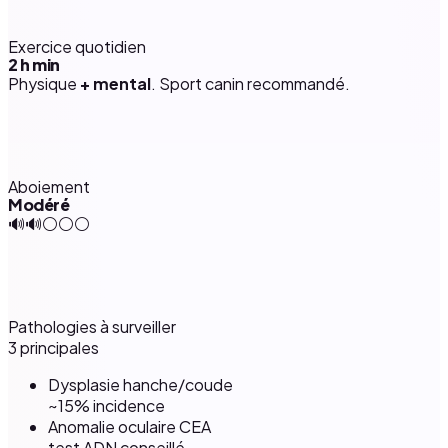
Exercice quotidien
2 h
min
Physique
+ mental
. Sport canin recommandé.
Aboiement
Modéré
🔊🔊⚪⚪⚪
Pathologies à surveiller
3 principales
Dysplasie hanche/coude
~15% incidence
Anomalie oculaire CEA
test ADN conseillé