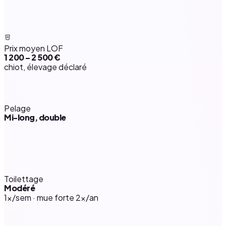
Prix moyen LOF
1 200 – 2 500 €
chiot, élevage déclaré
Pelage
Mi-long, double
Toilettage
Modéré
1×/sem · mue forte 2×/an