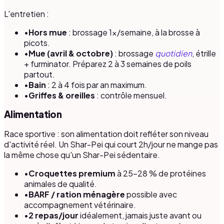
L'entretien :
•
Hors mue
: brossage 1×/semaine, à la brosse à
picots.
•
Mue (avril & octobre)
: brossage
quotidien
, étrille
+ furminator. Préparez 2 à 3 semaines de poils
partout.
•
Bain
: 2 à 4 fois par an maximum.
•
Griffes & oreilles
: contrôle mensuel.
Alimentation
Race sportive : son alimentation doit refléter son niveau
d'activité réel. Un Shar-Pei qui court 2h/jour ne mange pas
la même chose qu'un Shar-Pei sédentaire.
•
Croquettes premium
à 25–28 % de protéines
animales de qualité.
•
BARF / ration ménagère
possible avec
accompagnement vétérinaire.
•
2 repas/jour
idéalement, jamais juste avant ou