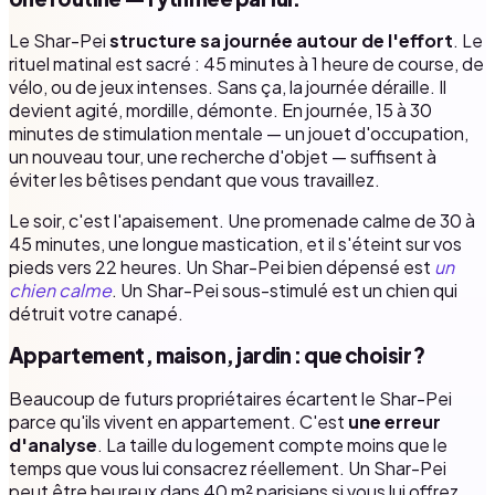
Le Shar-Pei
structure sa journée autour de l'effort
. Le
rituel matinal est sacré : 45 minutes à 1 heure de course, de
vélo, ou de jeux intenses. Sans ça, la journée déraille. Il
devient agité, mordille, démonte. En journée, 15 à 30
minutes de stimulation mentale — un jouet d'occupation,
un nouveau tour, une recherche d'objet — suffisent à
éviter les bêtises pendant que vous travaillez.
Le soir, c'est l'apaisement. Une promenade calme de 30 à
45 minutes, une longue mastication, et il s'éteint sur vos
pieds vers 22 heures. Un Shar-Pei bien dépensé est
un
chien calme
. Un Shar-Pei sous-stimulé est un chien qui
détruit votre canapé.
Appartement, maison, jardin : que choisir ?
Beaucoup de futurs propriétaires écartent le Shar-Pei
parce qu'ils vivent en appartement. C'est
une erreur
d'analyse
. La taille du logement compte moins que le
temps que vous lui consacrez réellement. Un Shar-Pei
peut être heureux dans 40 m² parisiens si vous lui offrez