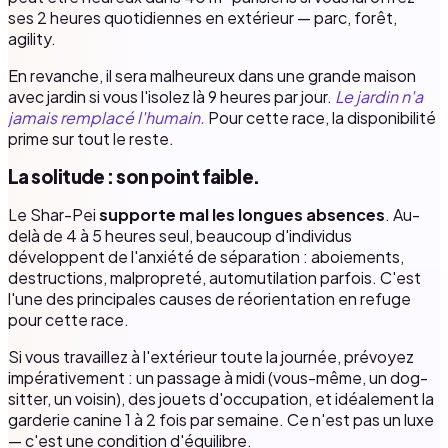
ses 2 heures quotidiennes en extérieur — parc, forêt,
agility.
En revanche, il sera malheureux dans une grande maison
avec jardin si vous l'isolez là 9 heures par jour.
Le jardin n'a
jamais remplacé l'humain.
Pour cette race, la disponibilité
prime sur tout le reste.
La solitude : son point faible.
Le Shar-Pei
supporte mal les longues absences
. Au-
delà de 4 à 5 heures seul, beaucoup d'individus
développent de l'anxiété de séparation : aboiements,
destructions, malpropreté, automutilation parfois. C'est
l'une des principales causes de réorientation en refuge
pour cette race.
Si vous travaillez à l'extérieur toute la journée, prévoyez
impérativement : un passage à midi (vous-même, un dog-
sitter, un voisin), des jouets d'occupation, et idéalement la
garderie canine 1 à 2 fois par semaine. Ce n'est pas un luxe
— c'est une condition d'équilibre.