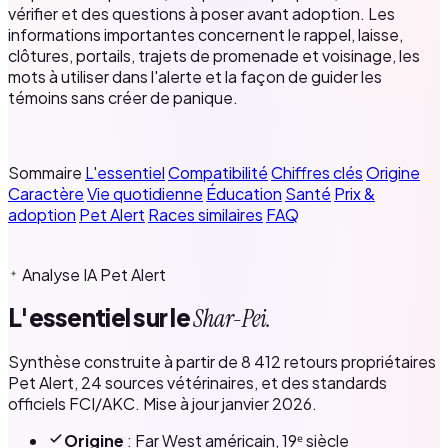
vérifier et des questions à poser avant adoption. Les
informations importantes concernent le rappel, laisse,
clôtures, portails, trajets de promenade et voisinage, les
mots à utiliser dans l'alerte et la façon de guider les
témoins sans créer de panique.
Sommaire
L'essentiel
Compatibilité
Chiffres clés
Origine
Caractère
Vie quotidienne
Éducation
Santé
Prix &
adoption
Pet Alert
Races similaires
FAQ
Analyse IA Pet Alert
L'essentiel sur le
Shar-Pei.
Synthèse construite à partir de 8 412 retours propriétaires
Pet Alert, 24 sources vétérinaires, et des standards
officiels FCI/AKC. Mise à jour janvier 2026.
Origine
: Far West américain, 19ᵉ siècle