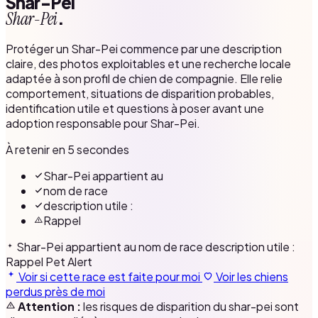
Shar-Pei
.
Shar-Pei
Protéger un Shar-Pei commence par une description
claire, des photos exploitables et une recherche locale
adaptée à son profil de chien de compagnie. Elle relie
comportement, situations de disparition probables,
identification utile et questions à poser avant une
adoption responsable pour Shar-Pei.
À retenir en 5 secondes
Shar-Pei appartient au
nom de race
description utile :
Rappel
Shar-Pei appartient au
nom de race
description utile :
Rappel
Pet Alert
Voir si cette race est faite pour moi
Voir les chiens
perdus près de moi
Attention :
les risques de disparition du shar-pei sont