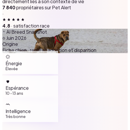
directement liés à son contexte de vie
7 840
propriétaires sur Pet Alert
·
4.8
· satisfaction race
AI Breed Snapshot
Juin 2026
Origine
Fiche chien · repères adoption et disparition
Énergie
Élevée
Espérance
10 - 13 ans
Intelligence
Très bonne