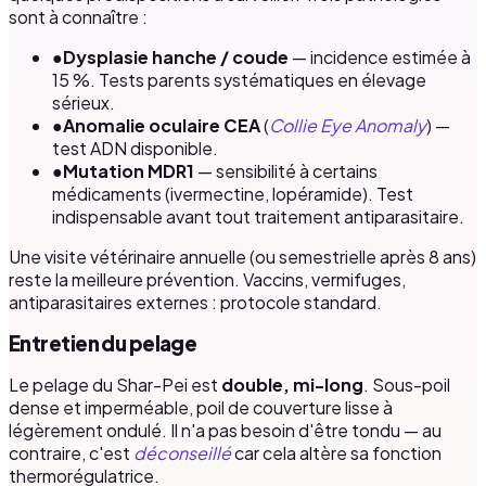
sont à connaître :
●
Dysplasie hanche / coude
— incidence estimée à
15 %. Tests parents systématiques en élevage
sérieux.
●
Anomalie oculaire CEA
(
Collie Eye Anomaly
) —
test ADN disponible.
●
Mutation MDR1
— sensibilité à certains
médicaments (ivermectine, lopéramide). Test
indispensable avant tout traitement antiparasitaire.
Une visite vétérinaire annuelle (ou semestrielle après 8 ans)
reste la meilleure prévention. Vaccins, vermifuges,
antiparasitaires externes : protocole standard.
Entretien du pelage
Le pelage du Shar-Pei est
double, mi-long
. Sous-poil
dense et imperméable, poil de couverture lisse à
légèrement ondulé. Il n'a pas besoin d'être tondu — au
contraire, c'est
déconseillé
car cela altère sa fonction
thermorégulatrice.