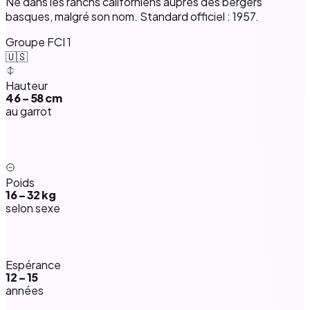
Né dans les ranchs californiens auprès des bergers
basques, malgré son nom. Standard officiel : 1957.
Groupe FCI 1
🇺🇸
Hauteur
46 – 58 cm
au garrot
Poids
16 – 32 kg
selon sexe
Espérance
12 – 15
années