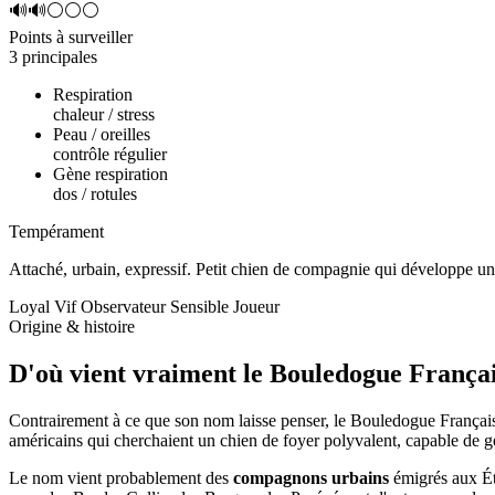
🔊🔊⚪⚪⚪
Points à surveiller
3 principales
Respiration
chaleur / stress
Peau / oreilles
contrôle régulier
Gène respiration
dos / rotules
Tempérament
Attaché, urbain, expressif.
Petit chien de compagnie qui développe un
Loyal
Vif
Observateur
Sensible
Joueur
Origine & histoire
D'où vient vraiment
le Bouledogue Françai
Contrairement à ce que son nom laisse penser, le Bouledogue Françai
américains qui cherchaient un chien de foyer polyvalent, capable de gé
Le nom vient probablement des
compagnons urbains
émigrés aux Éta