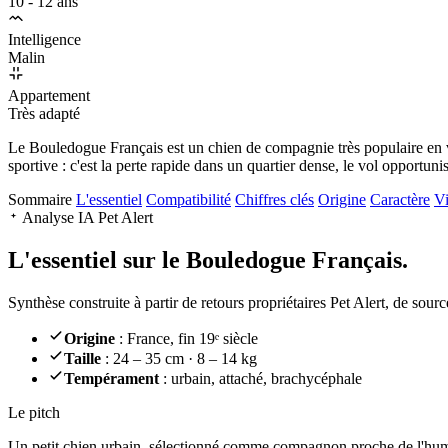
10 - 12 ans
Intelligence
Malin
Appartement
Très adapté
Le Bouledogue Français est un chien de compagnie très populaire en vil
sportive : c'est la perte rapide dans un quartier dense, le vol opportuni
Sommaire
L'essentiel
Compatibilité
Chiffres clés
Origine
Caractère
Vi
Analyse IA Pet Alert
L'essentiel sur le
Bouledogue Français.
Synthèse construite à partir de retours propriétaires Pet Alert, de sour
Origine
: France, fin 19ᵉ siècle
Taille
: 24 – 35 cm · 8 – 14 kg
Tempérament
: urbain, attaché, brachycéphale
Le pitch
Un petit chien urbain
, sélectionné comme compagnon proche de l'humain.