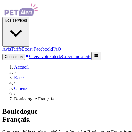
Nos services
Avis
Tarifs
Boost Facebook
FAQ
Créez votre alerte
Créer une alerte
Connexion
Accueil
›
Races
›
Chiens
›
Bouledogue Français
Bouledogue
Français
.
Compact, drôle et très attaché à son foyer. Le Bouledogue Français es