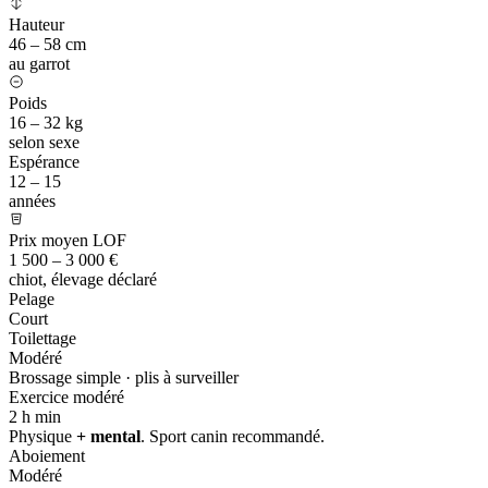
Hauteur
46 – 58 cm
au garrot
Poids
16 – 32 kg
selon sexe
Espérance
12 – 15
années
Prix moyen LOF
1 500 – 3 000 €
chiot, élevage déclaré
Pelage
Court
Toilettage
Modéré
Brossage simple · plis à surveiller
Exercice modéré
2 h
min
Physique
+ mental
. Sport canin recommandé.
Aboiement
Modéré