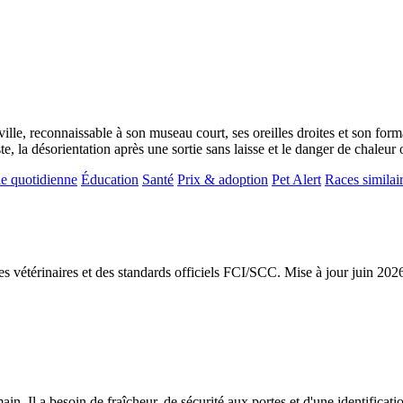
le, reconnaissable à son museau court, ses oreilles droites et son form
ste, la désorientation après une sortie sans laisse et le danger de chaleur
e quotidienne
Éducation
Santé
Prix & adoption
Pet Alert
Races similai
ces vétérinaires et des standards officiels FCI/SCC. Mise à jour juin 202
 Il a besoin de fraîcheur, de sécurité aux portes et d'une identificatio