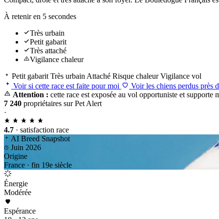
À retenir en 5 secondes
Très urbain
Petit gabarit
Très attaché
Vigilance chaleur
Petit gabarit
Très urbain
Attaché
Risque chaleur
Vigilance vol
Voir si cette race est faite pour moi
Voir les chiens perdus près 
Attention :
cette race est exposée au vol opportuniste et supporte ma
7 240
propriétaires sur Pet Alert
·
4.7
· satisfaction race
AI Breed Snapshot
Juin 2026
Origine
France · fin 19e siècle
Énergie
Modérée
Espérance