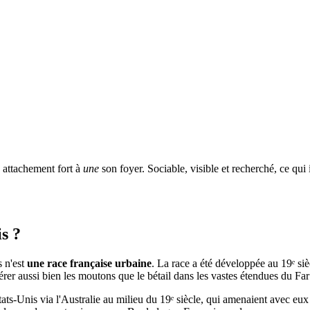
 attachement fort à
une
son foyer. Sociable, visible et recherché, ce qui i
s ?
s n'est
une race française urbaine
. La race a été développée au 19ᵉ si
rer aussi bien les moutons que le bétail dans les vastes étendues du Fa
ts-Unis via l'Australie au milieu du 19ᵉ siècle, qui amenaient avec eux 