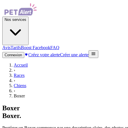
Nos services
Avis
Tarifs
Boost Facebook
FAQ
Créez votre alerte
Créer une alerte
Connexion
Accueil
›
Races
›
Chiens
›
Boxer
Boxer
Boxer
.
Protéger un Boxer commence par une description claire, des photos expl