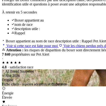
identification utile et questions à poser avant une adoption responsab
À retenir en 5 secondes
Boxer appartient au
nom de race
description utile :
Rappel
Boxer appartient au
nom de race
description utile :
Rappel
Pet Aler
Voir si cette race est faite pour moi
Voir les chiens perdus près 
Attention :
les risques de disparition du boxer sont directement lié
7 840
propriétaires sur Pet Alert
·
4.8
· satisfaction race
AI Breed Snapshot
Juin 2026
Origine
Fiche chien · repères adoption et disparition
Énergie
Élevée