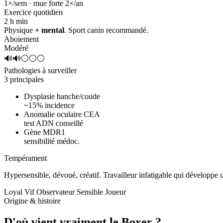
1×/sem · mue forte 2×/an
Exercice quotidien
2 h
min
Physique
+ mental
. Sport canin recommandé.
Aboiement
Modéré
🔊🔊⚪⚪⚪
Pathologies à surveiller
3 principales
Dysplasie hanche/coude
~15% incidence
Anomalie oculaire CEA
test ADN conseillé
Gène MDR1
sensibilité médoc.
Tempérament
Hypersensible, dévoué, créatif.
Travailleur infatigable qui développe
Loyal
Vif
Observateur
Sensible
Joueur
Origine & histoire
D'où vient vraiment
le Boxer ?