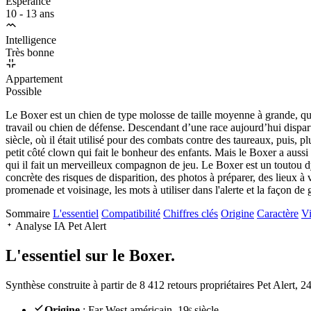
Espérance
10 - 13 ans
Intelligence
Très bonne
Appartement
Possible
Le Boxer est un chien de type molosse de taille moyenne à grande, qui
travail ou chien de défense. Descendant d’une race aujourd’hui dispar
siècle, où il était utilisé pour des combats contre des taureaux, puis, p
petit côté clown qui fait le bonheur des enfants. Mais le Boxer a aussi un
qui il fait un merveilleux compagnon de jeu. Le Boxer est un toutou d
concrète des risques de disparition, des photos à préparer, des lieux à v
promenade et voisinage, les mots à utiliser dans l'alerte et la façon de
Sommaire
L'essentiel
Compatibilité
Chiffres clés
Origine
Caractère
Vi
Analyse IA Pet Alert
L'essentiel sur le
Boxer.
Synthèse construite à partir de 8 412 retours propriétaires Pet Alert, 
Origine
: Far West américain, 19ᵉ siècle