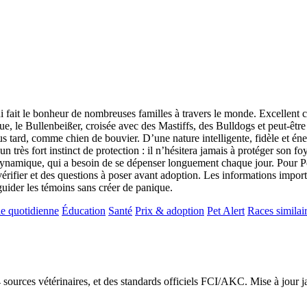
 fait le bonheur de nombreuses familles à travers le monde. Excellent 
ue, le Bullenbeißer, croisée avec des Mastiffs, des Bulldogs et peut-ê
lus tard, comme chien de bouvier. D’une nature intelligente, fidèle et éne
 très fort instinct de protection : il n’hésitera jamais à protéger son foy
ynamique, qui a besoin de se dépenser longuement chaque jour. Pour Pet 
érifier et des questions à poser avant adoption. Les informations importan
 guider les témoins sans créer de panique.
e quotidienne
Éducation
Santé
Prix & adoption
Pet Alert
Races similai
24 sources vétérinaires, et des standards officiels FCI/AKC. Mise à jour 