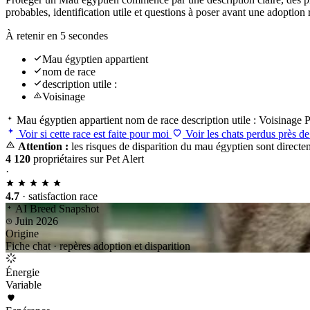
probables, identification utile et questions à poser avant une adoptio
À retenir en 5 secondes
Mau égyptien appartient
nom de race
description utile :
Voisinage
Mau égyptien appartient
nom de race
description utile :
Voisinage
P
Voir si cette race est faite pour moi
Voir les chats perdus près d
Attention :
les risques de disparition du mau égyptien sont directem
4 120
propriétaires sur Pet Alert
·
4.7
· satisfaction race
AI Breed Snapshot
Juin 2026
Origine
Fiche chat · repères adoption et disparition
Énergie
Variable