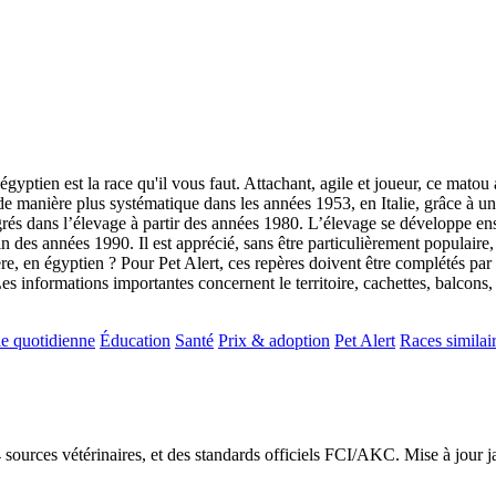
gyptien est la race qu'il vous faut. Attachant, agile et joueur, ce matou
e manière plus systématique dans les années 1953, en Italie, grâce à une
s dans l’élevage à partir des années 1980. L’élevage se développe ensui
 des années 1990. Il est apprécié, sans être particulièrement populair
re, en égyptien ? Pour Pet Alert, ces repères doivent être complétés par 
es informations importantes concernent le territoire, cachettes, balcons, c
e quotidienne
Éducation
Santé
Prix & adoption
Pet Alert
Races similai
24 sources vétérinaires, et des standards officiels FCI/AKC. Mise à jour 