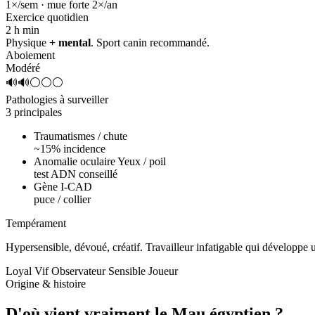
1×/sem · mue forte 2×/an
Exercice quotidien
2 h
min
Physique
+ mental
. Sport canin recommandé.
Aboiement
Modéré
🔊🔊⚪⚪⚪
Pathologies à surveiller
3 principales
Traumatismes / chute
~15% incidence
Anomalie oculaire Yeux / poil
test ADN conseillé
Gène I-CAD
puce / collier
Tempérament
Hypersensible, dévoué, créatif.
Travailleur infatigable qui développe
Loyal
Vif
Observateur
Sensible
Joueur
Origine & histoire
D'où vient vraiment
le Mau égyptien ?