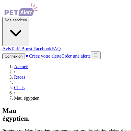
Nos services
Avis
Tarifs
Boost Facebook
FAQ
Créez votre alerte
Créer une alerte
Connexion
Accueil
›
Races
›
Chats
›
Mau égyptien
Mau
égyptien
.
Protéger un Mau égyptien commence par une description claire, des phot