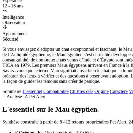
Espérance
12 - 16 ans
Intelligence
Observateur
Appartement
Sécurisé
Si vous envisagez d'adopter un chat exceptionnel et fascinant, le Mau é
de l’Antiquité égyptienne, le Mau égyptien s’est en réalité développé d
consanguinité, de nombreux chats venus d’Inde et d’Égypte sont intégré
TICA en 1979. Les premiers Maus égyptiens arrivent en France à la fin
Saviez-vous que le terme Mau signifiait aussi bien le chat que la lumiè
préparer, des lieux à vérifier et des questions à poser avant adoption. L
la façon de guider les témoins sans créer de panique.
Sommaire
L'essentiel
Compatibilité
Chiffres clés
Origine
Caractère
Vi
Analyse IA Pet Alert
L'essentiel sur le
Mau égyptien.
Synthèse construite à partir de 8 412 retours propriétaires Pet Alert, 
Origine
: Far West américain, 19ᵉ siècle