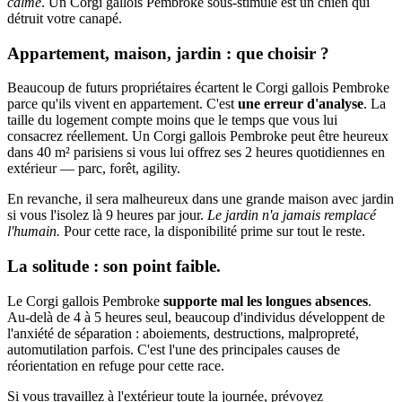
calme
. Un Corgi gallois Pembroke sous-stimulé est un chien qui
détruit votre canapé.
Appartement, maison, jardin : que choisir ?
Beaucoup de futurs propriétaires écartent le Corgi gallois Pembroke
parce qu'ils vivent en appartement. C'est
une erreur d'analyse
. La
taille du logement compte moins que le temps que vous lui
consacrez réellement. Un Corgi gallois Pembroke peut être heureux
dans 40 m² parisiens si vous lui offrez ses 2 heures quotidiennes en
extérieur — parc, forêt, agility.
En revanche, il sera malheureux dans une grande maison avec jardin
si vous l'isolez là 9 heures par jour.
Le jardin n'a jamais remplacé
l'humain.
Pour cette race, la disponibilité prime sur tout le reste.
La solitude : son point faible.
Le Corgi gallois Pembroke
supporte mal les longues absences
.
Au-delà de 4 à 5 heures seul, beaucoup d'individus développent de
l'anxiété de séparation : aboiements, destructions, malpropreté,
automutilation parfois. C'est l'une des principales causes de
réorientation en refuge pour cette race.
Si vous travaillez à l'extérieur toute la journée, prévoyez