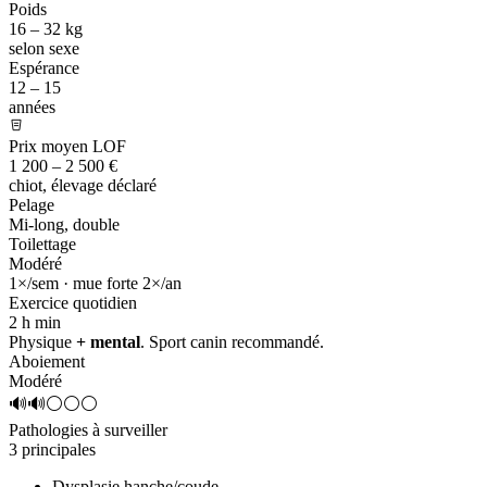
Poids
16 – 32 kg
selon sexe
Espérance
12 – 15
années
Prix moyen LOF
1 200 – 2 500 €
chiot, élevage déclaré
Pelage
Mi-long, double
Toilettage
Modéré
1×/sem · mue forte 2×/an
Exercice quotidien
2 h
min
Physique
+ mental
. Sport canin recommandé.
Aboiement
Modéré
🔊🔊⚪⚪⚪
Pathologies à surveiller
3 principales
Dysplasie hanche/coude