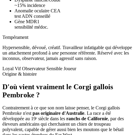
~15% incidence
Anomalie oculaire CEA
test ADN conseillé
Gène MDR1
sensibilité médoc.
Tempérament
Hypersensible, dévoué, créatif.
Travailleur infatigable qui développe
un attachement profond à
une
personne référente. Réservé avec les
inconnus, observateur, jamais agressif sans raison.
Loyal
Vif
Observateur
Sensible
Joueur
Origine & histoire
D'où vient vraiment
le Corgi gallois
Pembroke ?
Contrairement à ce que son nom laisse penser, le Corgi gallois
Pembroke n'est
pas originaire d'Australie
. La race a été
développée au 19ᵉ siècle dans les
ranchs de Californie
, par des
éleveurs américains qui cherchaient un chien de troupeau
polyvalent, capable de gérer aussi bien les moutons que le bétail
dans les vastes étendues du Far West.