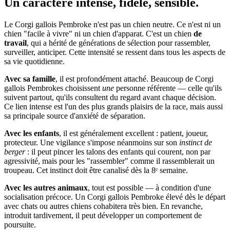
Un caractère
intense, fidèle, sensible.
Le Corgi gallois Pembroke n'est pas un chien neutre. Ce n'est ni un
chien "facile à vivre" ni un chien d'apparat. C'est un chien
de
travail
, qui a hérité de générations de sélection pour rassembler,
surveiller, anticiper. Cette intensité se ressent dans tous les aspects de
sa vie quotidienne.
Avec sa famille
, il est profondément attaché. Beaucoup de Corgi
gallois Pembrokes choisissent
une
personne référente — celle qu'ils
suivent partout, qu'ils consultent du regard avant chaque décision.
Ce lien intense est l'un des plus grands plaisirs de la race, mais aussi
sa principale source d'anxiété de séparation.
Avec les enfants
, il est généralement excellent : patient, joueur,
protecteur. Une vigilance s'impose néanmoins sur son
instinct de
berger
: il peut pincer les talons des enfants qui courent, non par
agressivité, mais pour les "rassembler" comme il rassemblerait un
troupeau. Cet instinct doit être canalisé dès la 8ᵉ semaine.
Avec les autres animaux
, tout est possible — à condition d'une
socialisation précoce. Un Corgi gallois Pembroke élevé dès le départ
avec chats ou autres chiens cohabitera très bien. En revanche,
introduit tardivement, il peut développer un comportement de
poursuite.