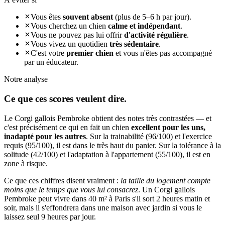
Vous êtes
souvent absent
(plus de 5–6 h par jour).
Vous cherchez un chien
calme et indépendant
.
Vous ne pouvez pas lui offrir
d'activité régulière
.
Vous vivez un quotidien
très sédentaire
.
C'est votre
premier chien
et vous n'êtes pas accompagné
par un éducateur.
Notre analyse
Ce que ces
scores veulent dire.
Le Corgi gallois Pembroke obtient des notes très contrastées — et
c'est précisément ce qui en fait un chien
excellent pour les uns,
inadapté pour les autres
. Sur la trainabilité (96/100) et l'exercice
requis (95/100), il est dans le très haut du panier. Sur la tolérance à la
solitude (42/100) et l'adaptation à l'appartement (55/100), il est en
zone à risque.
Ce que ces chiffres disent vraiment :
la taille du logement compte
moins que le temps que vous lui consacrez
. Un Corgi gallois
Pembroke peut vivre dans 40 m² à Paris s'il sort 2 heures matin et
soir, mais il s'effondrera dans une maison avec jardin si vous le
laissez seul 9 heures par jour.