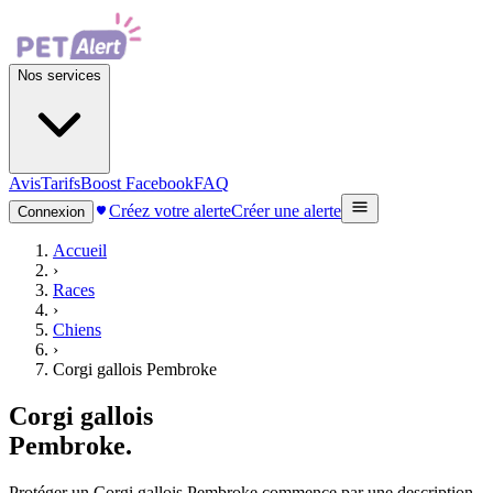
Nos services
Avis
Tarifs
Boost Facebook
FAQ
Créez votre alerte
Créer une alerte
Connexion
Accueil
›
Races
›
Chiens
›
Corgi gallois Pembroke
Corgi gallois
Pembroke
.
Protéger un Corgi gallois Pembroke commence par une description