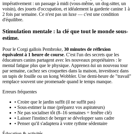
impérativement : un passage à midi (vous-même, un dog-sitter, un
voisin), des jouets d'occupation, et idéalement la garderie canine 1 à
2 fois par semaine. Ce n'est pas un luxe — c'est une condition
d'équilibre.
Stimulation mentale : la clé que tout le monde sous-
estime.
Pour le Corgi gallois Pembroke,
30 minutes de réflexion
équivalent à 1 heure de course
. C'est l'un des secrets que les
éducateurs canins partagent avec les nouveaux propriétaires : le
mental fatigue plus que le physique. Apprenez-lui un nouveau tour
par semaine, cachez ses croquettes dans la maison, investissez dans
un tapis de fouille ou un kong Wobbler. Une demi-heure de "travail"
remplace souvent une promenade quand le temps manque.
Erreurs fréquentes
• Croire que le jardin suffit (il ne suffit pas)
• Sous-estimer la mue (préparez vos aspirateurs)
• Ne pas socialiser tôt (8–16 semaines = fenêtre clé)
• Laisser l'instinct de berger se développer sans cadre
• Penser qu'il s'adaptera à votre rythme sédentaire
Éducation & activités