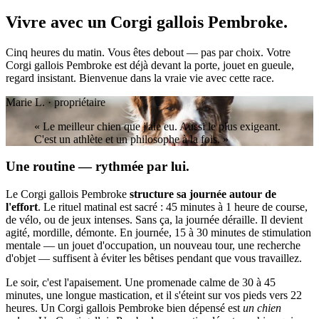
Vivre avec un
Corgi gallois Pembroke.
Cinq heures du matin. Vous êtes debout — pas par choix. Votre
Corgi gallois Pembroke est déjà devant la porte, jouet en gueule,
regard insistant. Bienvenue dans la vraie vie avec cette race.
Marie L. · propriétaire
« Le meilleur chien que j'aie eu. Aussi le plus exigeant.
C'est un athlète et un philosophe à la fois. »
Une routine — rythmée par lui.
Le Corgi gallois Pembroke
structure sa journée autour de
l'effort
. Le rituel matinal est sacré : 45 minutes à 1 heure de course,
de vélo, ou de jeux intenses. Sans ça, la journée déraille. Il devient
agité, mordille, démonte. En journée, 15 à 30 minutes de stimulation
mentale — un jouet d'occupation, un nouveau tour, une recherche
d'objet — suffisent à éviter les bêtises pendant que vous travaillez.
Le soir, c'est l'apaisement. Une promenade calme de 30 à 45
minutes, une longue mastication, et il s'éteint sur vos pieds vers 22
heures. Un Corgi gallois Pembroke bien dépensé est
un chien