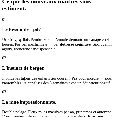
Ce que les nouveaux maîtres
sous-
estiment.
01
Le besoin de "job".
Un Corgi gallois Pembroke qui s'ennuie démonte un canapé en 4
heures. Pas par méchanceté — par
détresse cognitive
. Sport canin,
agility, recherche : indispensable.
02
L'instinct de berger.
Il pince les talons des enfants qui courent. Pas pour mordre — pour
rassembler
. À canaliser dès 8 semaines avec un éducateur positif.
03
La mue impressionnante.
Double pelage. Deux mues massives par an, printemps et automne.
Vous trouverez du poil
partout
pendant 3 semaines. Brossage