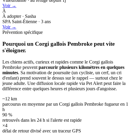
Villeurbanne · au refuge depuis 1j
Voir →
À
À adopter · Sasha
SPA Saint-Étienne · 3 ans
Voir →
Prévention spécifique
Pourquoi un Corgi gallois Pembroke peut
vite
s'éloigner.
Les chiens actifs, curieux et rapides comme le Corgi gallois
Pembroke peuvent
parcourir plusieurs kilomètres en quelques
minutes
. Sa motivation de poursuite (un cycliste, un cerf, un cri
d'enfant) prend souvent le dessus sur le rappel — surtout chez le
jeune adulte. Une diffusion locale rapide via Pet Alert peut faire la
différence entre quelques heures et plusieurs jours d'angoisse.
~12 km
parcourus en moyenne par un Corgi gallois Pembroke fugueur en 1
h
90 %
retrouvés dans les 24 h si l'alerte est rapide
×4
délai de retour divisé avec un traceur GPS