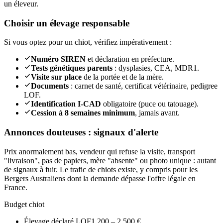
un éleveur.
Choisir un élevage responsable
Si vous optez pour un chiot, vérifiez impérativement :
Numéro SIREN
et déclaration en préfecture.
Tests génétiques parents
: dysplasies, CEA, MDR1.
Visite sur place
de la portée et de la mère.
Documents
: carnet de santé, certificat vétérinaire, pedigree
LOF.
Identification I-CAD
obligatoire (puce ou tatouage).
Cession à 8 semaines minimum
, jamais avant.
Annonces douteuses : signaux d'alerte
Prix anormalement bas, vendeur qui refuse la visite, transport
"livraison", pas de papiers, mère "absente" ou photo unique : autant
de signaux à fuir. Le trafic de chiots existe, y compris pour les
Bergers Australiens dont la demande dépasse l'offre légale en
France.
Budget chiot
Élevage déclaré LOF
1 200 – 2 500 €