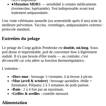
●
Mutation MDR1
— sensibilité à certains médicaments
(ivermectine, lopéramide). Test indispensable avant tout
traitement antiparasitaire.
Une visite vétérinaire annuelle (ou semestrielle après 8 ans) reste la
meilleure prévention. Vaccins, vermifuges, antiparasitaires externes :
protocole standard.
Entretien du pelage
Le pelage du Corgi gallois Pembroke est
double, mi-long
. Sous-
poil dense et imperméable, poil de couverture lisse à légèrement
ondulé. Il n'a pas besoin d'être tondu — au contraire, c'est
déconseillé
car cela altère sa fonction thermorégulatrice.
L'entretien :
•
Hors mue
: brossage 1×/semaine, à la brosse à picots.
•
Mue (avril & octobre)
: brossage
quotidien
, étrille +
furminator. Préparez 2 à 3 semaines de poils partout.
•
Bain
: 2 à 4 fois par an maximum.
•
Griffes & oreilles
: contrôle mensuel.
Alimentation