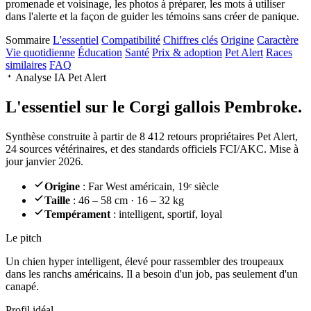
promenade et voisinage, les photos à préparer, les mots à utiliser
dans l'alerte et la façon de guider les témoins sans créer de panique.
Sommaire
L'essentiel
Compatibilité
Chiffres clés
Origine
Caractère
Vie quotidienne
Éducation
Santé
Prix & adoption
Pet Alert
Races
similaires
FAQ
Analyse IA Pet Alert
L'essentiel sur le
Corgi gallois Pembroke.
Synthèse construite à partir de 8 412 retours propriétaires Pet Alert,
24 sources vétérinaires, et des standards officiels FCI/AKC. Mise à
jour janvier 2026.
Origine
: Far West américain, 19ᵉ siècle
Taille
: 46 – 58 cm · 16 – 32 kg
Tempérament
: intelligent, sportif, loyal
Le pitch
Un chien hyper intelligent
, élevé pour rassembler des troupeaux
dans les ranchs américains. Il a besoin d'un job, pas seulement d'un
canapé.
Profil idéal