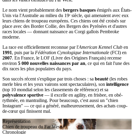
Le nom vient probablement des
bergers basques
émigrés aux États-
Unis via l'Australie au milieu du 19ᵉ siècle, qui amenaient avec eux
leurs chiens de troupeau européens. Ces chiens ont été croisés sur
place avec des Border Collie, des Bergers des Pyrénées et d'autres
races locales — donnant naissance au Corgi gallois Pembroke
moderne.
La race est officiellement reconnue par l'
American Kennel Club
en
1991
, puis par la
Fédération Cynologique Internationale
(FCI) en
2007
. En France, le LOF (Livre des Origines Français) recense
environ
5 000 nouvelles naissances par an
, ce qui en fait l'une des
dix races les plus populaires du pays.
Son succès récent s'explique par trois choses : sa
beauté
(les robes
merle bleu et les yeux vairons sont spectaculaires), son
intelligence
(top 10 mondial selon les classements de référence) et sa
polyvalence sportive
— il excelle en agility, en frisbee, en obé-
rythmée, en mantrailing. Pour beaucoup, c'est aussi un "chien
Instagram" — ce qui a généré, malheureusement, des achats coup-
de-cœur qui finissent mal.
Représentation
Chien de troupeau du Far West
Chronologie