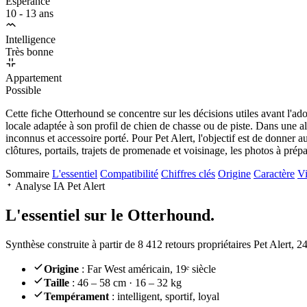
Espérance
10 - 13 ans
Intelligence
Très bonne
Appartement
Possible
Cette fiche Otterhound se concentre sur les décisions utiles avant l'a
locale adaptée à son profil de chien de chasse ou de piste. Dans une al
inconnus et accessoire porté. Pour Pet Alert, l'objectif est de donner a
clôtures, portails, trajets de promenade et voisinage, les photos à prépa
Sommaire
L'essentiel
Compatibilité
Chiffres clés
Origine
Caractère
Vi
Analyse IA Pet Alert
L'essentiel sur le
Otterhound.
Synthèse construite à partir de 8 412 retours propriétaires Pet Alert, 
Origine
: Far West américain, 19ᵉ siècle
Taille
: 46 – 58 cm · 16 – 32 kg
Tempérament
: intelligent, sportif, loyal