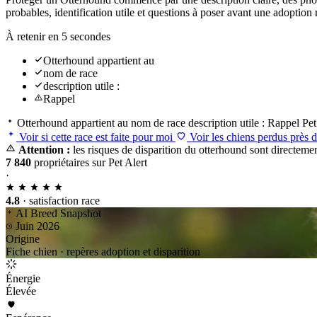
probables, identification utile et questions à poser avant une adoptio
À retenir en 5 secondes
Otterhound appartient au
nom de race
description utile :
Rappel
Otterhound appartient au
nom de race
description utile :
Rappel
Pet
Voir si cette race est faite pour moi
Voir les chiens perdus près 
Attention :
les risques de disparition du otterhound sont directemen
7 840
propriétaires sur Pet Alert
·
4.8
· satisfaction race
AI Breed Snapshot
Juin 2026
Origine
Fiche chien · repères adoption et disparition
Énergie
Élevée