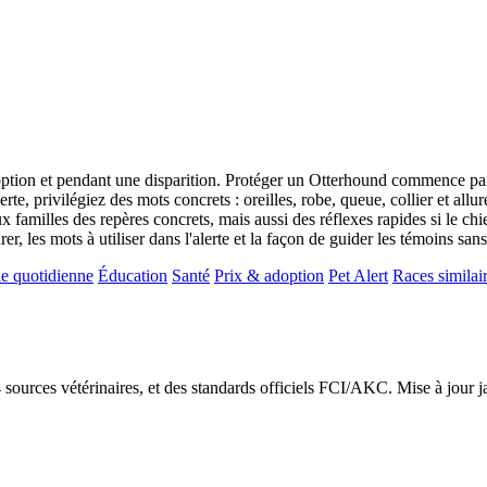
doption et pendant une disparition. Protéger un Otterhound commence par
erte, privilégiez des mots concrets : oreilles, robe, queue, collier et 
ux familles des repères concrets, mais aussi des réflexes rapides si le ch
rer, les mots à utiliser dans l'alerte et la façon de guider les témoins san
e quotidienne
Éducation
Santé
Prix & adoption
Pet Alert
Races similai
24 sources vétérinaires, et des standards officiels FCI/AKC. Mise à jour 