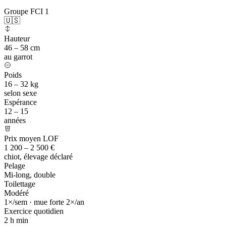
Groupe FCI 1
🇺🇸
Hauteur
46 – 58 cm
au garrot
Poids
16 – 32 kg
selon sexe
Espérance
12 – 15
années
Prix moyen LOF
1 200 – 2 500 €
chiot, élevage déclaré
Pelage
Mi-long, double
Toilettage
Modéré
1×/sem · mue forte 2×/an
Exercice quotidien
2 h
min