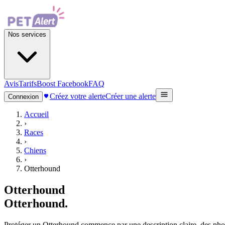
Nos services
Avis
Tarifs
Boost Facebook
FAQ
Créez votre alerte
Créer une alerte
Connexion
Accueil
›
Races
›
Chiens
›
Otterhound
Otterhound
Otterhound
.
Protéger un Otterhound commence par une description claire, des photos