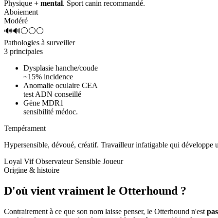
Physique
+ mental
. Sport canin recommandé.
Aboiement
Modéré
🔊🔊⚪⚪⚪
Pathologies à surveiller
3 principales
Dysplasie hanche/coude
~15% incidence
Anomalie oculaire CEA
test ADN conseillé
Gène MDR1
sensibilité médoc.
Tempérament
Hypersensible, dévoué, créatif.
Travailleur infatigable qui développe
Loyal
Vif
Observateur
Sensible
Joueur
Origine & histoire
D'où vient vraiment
le Otterhound ?
Contrairement à ce que son nom laisse penser, le Otterhound n'est
pas