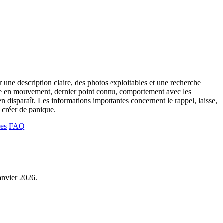
 une description claire, des photos exploitables et une recherche
allure en mouvement, dernier point connu, comportement avec les
ien disparaît. Les informations importantes concernent le rappel, laisse,
s créer de panique.
res
FAQ
janvier 2026.