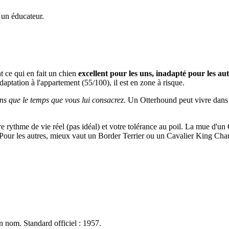
 un éducateur.
t ce qui en fait un chien
excellent pour les uns, inadapté pour les au
adaptation à l'appartement (55/100), il est en zone à risque.
ns que le temps que vous lui consacrez
. Un Otterhound peut vivre dans 40
tre rythme de vie réel (pas idéal) et votre tolérance au poil. La mue d'u
e. Pour les autres, mieux vaut un Border Terrier ou un Cavalier King Char
n nom. Standard officiel : 1957.