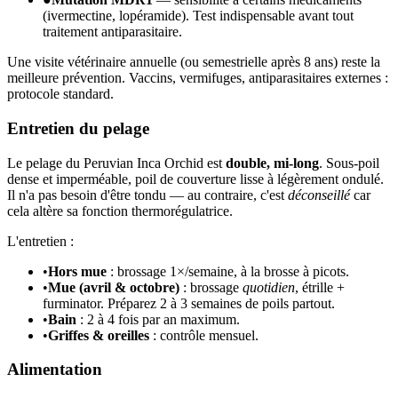
(ivermectine, lopéramide). Test indispensable avant tout
traitement antiparasitaire.
Une visite vétérinaire annuelle (ou semestrielle après 8 ans) reste la
meilleure prévention. Vaccins, vermifuges, antiparasitaires externes :
protocole standard.
Entretien du pelage
Le pelage du Peruvian Inca Orchid est
double, mi-long
. Sous-poil
dense et imperméable, poil de couverture lisse à légèrement ondulé.
Il n'a pas besoin d'être tondu — au contraire, c'est
déconseillé
car
cela altère sa fonction thermorégulatrice.
L'entretien :
•
Hors mue
: brossage 1×/semaine, à la brosse à picots.
•
Mue (avril & octobre)
: brossage
quotidien
, étrille +
furminator. Préparez 2 à 3 semaines de poils partout.
•
Bain
: 2 à 4 fois par an maximum.
•
Griffes & oreilles
: contrôle mensuel.
Alimentation