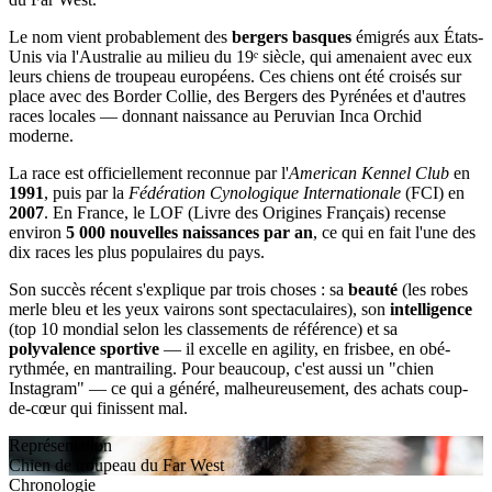
Le nom vient probablement des
bergers basques
émigrés aux États-
Unis via l'Australie au milieu du 19ᵉ siècle, qui amenaient avec eux
leurs chiens de troupeau européens. Ces chiens ont été croisés sur
place avec des Border Collie, des Bergers des Pyrénées et d'autres
races locales — donnant naissance au Peruvian Inca Orchid
moderne.
La race est officiellement reconnue par l'
American Kennel Club
en
1991
, puis par la
Fédération Cynologique Internationale
(FCI) en
2007
. En France, le LOF (Livre des Origines Français) recense
environ
5 000 nouvelles naissances par an
, ce qui en fait l'une des
dix races les plus populaires du pays.
Son succès récent s'explique par trois choses : sa
beauté
(les robes
merle bleu et les yeux vairons sont spectaculaires), son
intelligence
(top 10 mondial selon les classements de référence) et sa
polyvalence sportive
— il excelle en agility, en frisbee, en obé-
rythmée, en mantrailing. Pour beaucoup, c'est aussi un "chien
Instagram" — ce qui a généré, malheureusement, des achats coup-
de-cœur qui finissent mal.
Représentation
Chien de troupeau du Far West
Chronologie