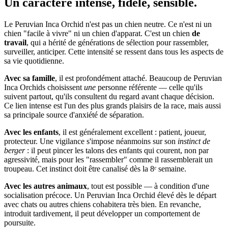
Un caractère
intense, fidèle, sensible.
Le Peruvian Inca Orchid n'est pas un chien neutre. Ce n'est ni un
chien "facile à vivre" ni un chien d'apparat. C'est un chien
de
travail
, qui a hérité de générations de sélection pour rassembler,
surveiller, anticiper. Cette intensité se ressent dans tous les aspects de
sa vie quotidienne.
Avec sa famille
, il est profondément attaché. Beaucoup de Peruvian
Inca Orchids choisissent
une
personne référente — celle qu'ils
suivent partout, qu'ils consultent du regard avant chaque décision.
Ce lien intense est l'un des plus grands plaisirs de la race, mais aussi
sa principale source d'anxiété de séparation.
Avec les enfants
, il est généralement excellent : patient, joueur,
protecteur. Une vigilance s'impose néanmoins sur son
instinct de
berger
: il peut pincer les talons des enfants qui courent, non par
agressivité, mais pour les "rassembler" comme il rassemblerait un
troupeau. Cet instinct doit être canalisé dès la 8ᵉ semaine.
Avec les autres animaux
, tout est possible — à condition d'une
socialisation précoce. Un Peruvian Inca Orchid élevé dès le départ
avec chats ou autres chiens cohabitera très bien. En revanche,
introduit tardivement, il peut développer un comportement de
poursuite.