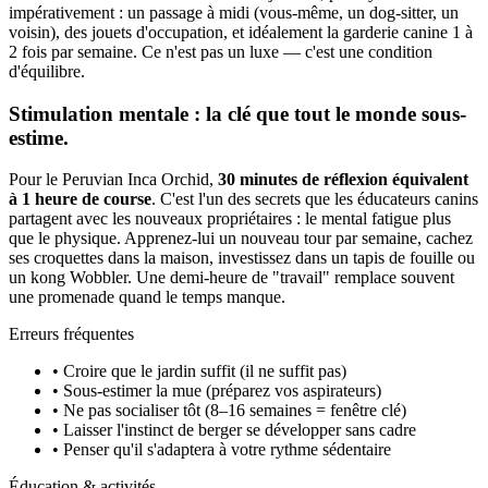
impérativement : un passage à midi (vous-même, un dog-sitter, un
voisin), des jouets d'occupation, et idéalement la garderie canine 1 à
2 fois par semaine. Ce n'est pas un luxe — c'est une condition
d'équilibre.
Stimulation mentale : la clé que tout le monde sous-
estime.
Pour le Peruvian Inca Orchid,
30 minutes de réflexion équivalent
à 1 heure de course
. C'est l'un des secrets que les éducateurs canins
partagent avec les nouveaux propriétaires : le mental fatigue plus
que le physique. Apprenez-lui un nouveau tour par semaine, cachez
ses croquettes dans la maison, investissez dans un tapis de fouille ou
un kong Wobbler. Une demi-heure de "travail" remplace souvent
une promenade quand le temps manque.
Erreurs fréquentes
• Croire que le jardin suffit (il ne suffit pas)
• Sous-estimer la mue (préparez vos aspirateurs)
• Ne pas socialiser tôt (8–16 semaines = fenêtre clé)
• Laisser l'instinct de berger se développer sans cadre
• Penser qu'il s'adaptera à votre rythme sédentaire
Éducation & activités