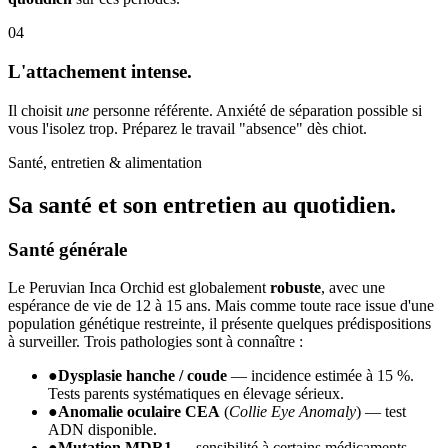
04
L'attachement intense.
Il choisit
une
personne référente. Anxiété de séparation possible si
vous l'isolez trop. Préparez le travail "absence" dès chiot.
Santé, entretien & alimentation
Sa santé et son
entretien au quotidien.
Santé générale
Le Peruvian Inca Orchid est globalement
robuste
, avec une
espérance de vie de 12 à 15 ans. Mais comme toute race issue d'une
population génétique restreinte, il présente quelques prédispositions
à surveiller. Trois pathologies sont à connaître :
●
Dysplasie hanche / coude
— incidence estimée à 15 %.
Tests parents systématiques en élevage sérieux.
●
Anomalie oculaire CEA
(
Collie Eye Anomaly
) — test
ADN disponible.
●
Mutation MDR1
— sensibilité à certains médicaments