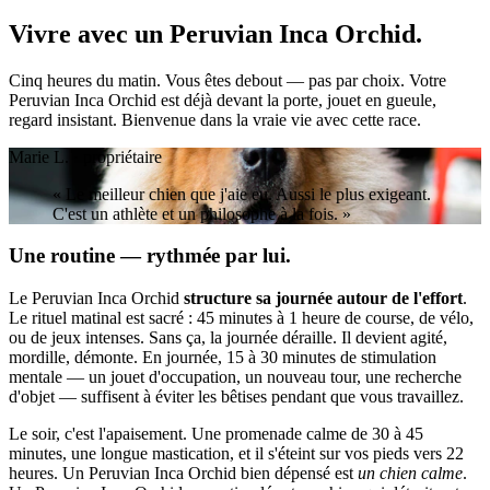
Vivre avec un
Peruvian Inca Orchid.
Cinq heures du matin. Vous êtes debout — pas par choix. Votre
Peruvian Inca Orchid est déjà devant la porte, jouet en gueule,
regard insistant. Bienvenue dans la vraie vie avec cette race.
Marie L. · propriétaire
« Le meilleur chien que j'aie eu. Aussi le plus exigeant.
C'est un athlète et un philosophe à la fois. »
Une routine — rythmée par lui.
Le Peruvian Inca Orchid
structure sa journée autour de l'effort
.
Le rituel matinal est sacré : 45 minutes à 1 heure de course, de vélo,
ou de jeux intenses. Sans ça, la journée déraille. Il devient agité,
mordille, démonte. En journée, 15 à 30 minutes de stimulation
mentale — un jouet d'occupation, un nouveau tour, une recherche
d'objet — suffisent à éviter les bêtises pendant que vous travaillez.
Le soir, c'est l'apaisement. Une promenade calme de 30 à 45
minutes, une longue mastication, et il s'éteint sur vos pieds vers 22
heures. Un Peruvian Inca Orchid bien dépensé est
un chien calme
.