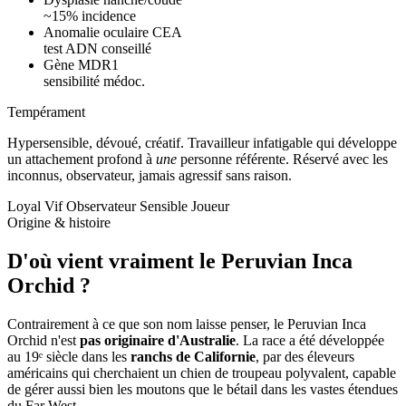
~15% incidence
Anomalie oculaire CEA
test ADN conseillé
Gène MDR1
sensibilité médoc.
Tempérament
Hypersensible, dévoué, créatif.
Travailleur infatigable qui développe
un attachement profond à
une
personne référente. Réservé avec les
inconnus, observateur, jamais agressif sans raison.
Loyal
Vif
Observateur
Sensible
Joueur
Origine & histoire
D'où vient vraiment
le Peruvian Inca
Orchid ?
Contrairement à ce que son nom laisse penser, le Peruvian Inca
Orchid n'est
pas originaire d'Australie
. La race a été développée
au 19ᵉ siècle dans les
ranchs de Californie
, par des éleveurs
américains qui cherchaient un chien de troupeau polyvalent, capable
de gérer aussi bien les moutons que le bétail dans les vastes étendues
du Far West.