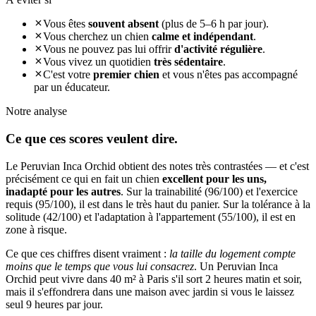
Vous êtes
souvent absent
(plus de 5–6 h par jour).
Vous cherchez un chien
calme et indépendant
.
Vous ne pouvez pas lui offrir
d'activité régulière
.
Vous vivez un quotidien
très sédentaire
.
C'est votre
premier chien
et vous n'êtes pas accompagné
par un éducateur.
Notre analyse
Ce que ces
scores veulent dire.
Le Peruvian Inca Orchid obtient des notes très contrastées — et c'est
précisément ce qui en fait un chien
excellent pour les uns,
inadapté pour les autres
. Sur la trainabilité (96/100) et l'exercice
requis (95/100), il est dans le très haut du panier. Sur la tolérance à la
solitude (42/100) et l'adaptation à l'appartement (55/100), il est en
zone à risque.
Ce que ces chiffres disent vraiment :
la taille du logement compte
moins que le temps que vous lui consacrez
. Un Peruvian Inca
Orchid peut vivre dans 40 m² à Paris s'il sort 2 heures matin et soir,
mais il s'effondrera dans une maison avec jardin si vous le laissez
seul 9 heures par jour.