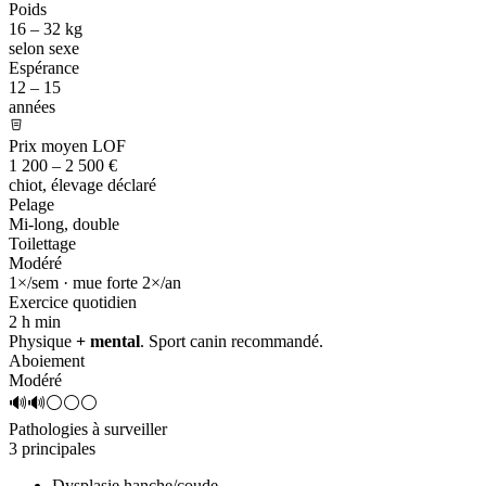
Poids
16 – 32 kg
selon sexe
Espérance
12 – 15
années
Prix moyen LOF
1 200 – 2 500 €
chiot, élevage déclaré
Pelage
Mi-long, double
Toilettage
Modéré
1×/sem · mue forte 2×/an
Exercice quotidien
2 h
min
Physique
+ mental
. Sport canin recommandé.
Aboiement
Modéré
🔊🔊⚪⚪⚪
Pathologies à surveiller
3 principales
Dysplasie hanche/coude