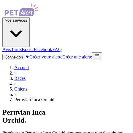
Nos services
Avis
Tarifs
Boost Facebook
FAQ
Créez votre alerte
Créer une alerte
Connexion
Accueil
›
Races
›
Chiens
›
Peruvian Inca Orchid
Peruvian Inca
Orchid
.
Protéger un Peruvian Inca Orchid commence par une description