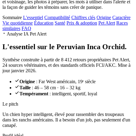
et voisinage, les photos à préparer, les mots à utiliser dans l'alerte et
la façon de guider les témoins sans créer de panique.
Sommaire
L'essentiel
Compatibilité
Chiffres clés
Origine
Caractère
Vie quotidienne
Éducation
Santé
Prix & adoption
Pet Alert
Races
similaires
FAQ
Analyse IA Pet Alert
L'essentiel sur le
Peruvian Inca Orchid.
Synthèse construite à partir de 8 412 retours propriétaires Pet Alert,
24 sources vétérinaires, et des standards officiels FCI/AKC. Mise à
jour janvier 2026.
Origine
: Far West américain, 19ᵉ siècle
Taille
: 46 – 58 cm · 16 – 32 kg
Tempérament
: intelligent, sportif, loyal
Le pitch
Un chien hyper intelligent
, élevé pour rassembler des troupeaux
dans les ranchs américains. Il a besoin d'un job, pas seulement d'un
canapé.
Profil idéal