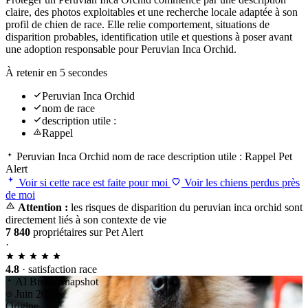
claire, des photos exploitables et une recherche locale adaptée à son
profil de chien de race. Elle relie comportement, situations de
disparition probables, identification utile et questions à poser avant
une adoption responsable pour Peruvian Inca Orchid.
À retenir en 5 secondes
Peruvian Inca Orchid
nom de race
description utile :
Rappel
Peruvian Inca Orchid
nom de race
description utile :
Rappel
Pet
Alert
Voir si cette race est faite pour moi
Voir les chiens perdus près
de moi
Attention :
les risques de disparition du peruvian inca orchid sont
directement liés à son contexte de vie
7 840
propriétaires sur Pet Alert
·
4.8
· satisfaction race
AI Breed Snapshot
Juin 2026
Origine