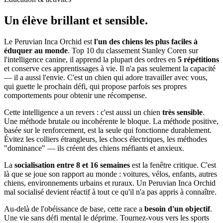
Un élève
brillant et sensible.
Le Peruvian Inca Orchid est
l'un des chiens les plus faciles à
éduquer au monde
. Top 10 du classement Stanley Coren sur
l'intelligence canine, il apprend la plupart des ordres en
5 répétitions
et conserve ces apprentissages à vie. Il n'a pas seulement la capacité
— il a aussi l'envie. C'est un chien qui adore travailler avec vous,
qui guette le prochain défi, qui propose parfois ses propres
comportements pour obtenir une récompense.
Cette intelligence a un revers : c'est aussi un chien
très sensible
.
Une méthode brutale ou incohérente le bloque. La méthode positive,
basée sur le renforcement, est la seule qui fonctionne durablement.
Évitez les colliers étrangleurs, les chocs électriques, les méthodes
"dominance" — ils créent des chiens méfiants et anxieux.
La
socialisation entre 8 et 16 semaines
est la fenêtre critique. C'est
là que se joue son rapport au monde : voitures, vélos, enfants, autres
chiens, environnements urbains et ruraux. Un Peruvian Inca Orchid
mal socialisé devient réactif à tout ce qu'il n'a pas appris à connaître.
Au-delà de l'obéissance de base, cette race a
besoin d'un objectif
.
Une vie sans défi mental le déprime. Tournez-vous vers les sports