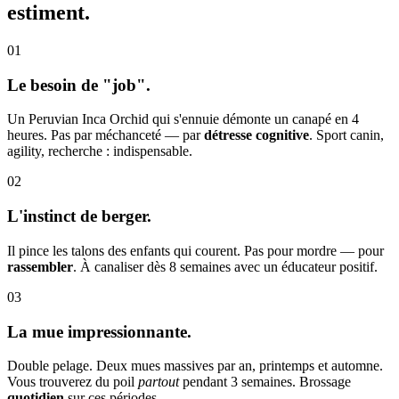
estiment.
01
Le besoin de "job".
Un Peruvian Inca Orchid qui s'ennuie démonte un canapé en 4
heures. Pas par méchanceté — par
détresse cognitive
. Sport canin,
agility, recherche : indispensable.
02
L'instinct de berger.
Il pince les talons des enfants qui courent. Pas pour mordre — pour
rassembler
. À canaliser dès 8 semaines avec un éducateur positif.
03
La mue impressionnante.
Double pelage. Deux mues massives par an, printemps et automne.
Vous trouverez du poil
partout
pendant 3 semaines. Brossage
quotidien
sur ces périodes.