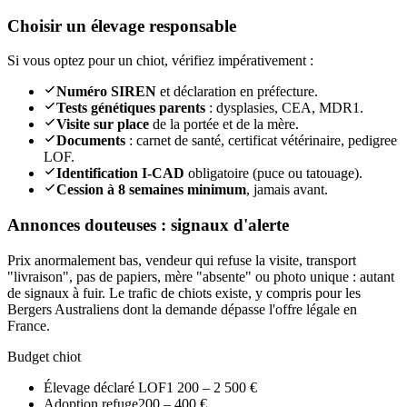
Choisir un élevage responsable
Si vous optez pour un chiot, vérifiez impérativement :
Numéro SIREN
et déclaration en préfecture.
Tests génétiques parents
: dysplasies, CEA, MDR1.
Visite sur place
de la portée et de la mère.
Documents
: carnet de santé, certificat vétérinaire, pedigree
LOF.
Identification I-CAD
obligatoire (puce ou tatouage).
Cession à 8 semaines minimum
, jamais avant.
Annonces douteuses : signaux d'alerte
Prix anormalement bas, vendeur qui refuse la visite, transport
"livraison", pas de papiers, mère "absente" ou photo unique : autant
de signaux à fuir. Le trafic de chiots existe, y compris pour les
Bergers Australiens dont la demande dépasse l'offre légale en
France.
Budget chiot
Élevage déclaré LOF
1 200 – 2 500 €
Adoption refuge
200 – 400 €