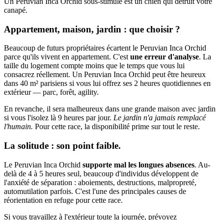
Un Peruvian Inca Orchid sous-stimulé est un chien qui détruit votre
canapé.
Appartement, maison, jardin : que choisir ?
Beaucoup de futurs propriétaires écartent le Peruvian Inca Orchid
parce qu'ils vivent en appartement. C'est
une erreur d'analyse
. La
taille du logement compte moins que le temps que vous lui
consacrez réellement. Un Peruvian Inca Orchid peut être heureux
dans 40 m² parisiens si vous lui offrez ses 2 heures quotidiennes en
extérieur — parc, forêt, agility.
En revanche, il sera malheureux dans une grande maison avec jardin
si vous l'isolez là 9 heures par jour.
Le jardin n'a jamais remplacé
l'humain.
Pour cette race, la disponibilité prime sur tout le reste.
La solitude : son point faible.
Le Peruvian Inca Orchid
supporte mal les longues absences
. Au-
delà de 4 à 5 heures seul, beaucoup d'individus développent de
l'anxiété de séparation : aboiements, destructions, malpropreté,
automutilation parfois. C'est l'une des principales causes de
réorientation en refuge pour cette race.
Si vous travaillez à l'extérieur toute la journée, prévoyez