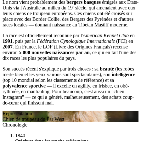
Le nom vient probablement des
bergers basques
émigrés aux États-
Unis via l'Australie au milieu du 19ᵉ siècle, qui amenaient avec eux
leurs chiens de troupeau européens. Ces chiens ont été croisés sur
place avec des Border Collie, des Bergers des Pyrénées et d'autres
races locales — donnant naissance au Tibetan Mastiff moderne.
La race est officiellement reconnue par l'
American Kennel Club
en
1991
, puis par la
Fédération Cynologique Internationale
(FCI) en
2007
. En France, le LOF (Livre des Origines Français) recense
environ
5 000 nouvelles naissances par an
, ce qui en fait l'une des
dix races les plus populaires du pays.
Son succès récent s'explique par trois choses : sa
beauté
(les robes
merle bleu et les yeux vairons sont spectaculaires), son
intelligence
(top 10 mondial selon les classements de référence) et sa
polyvalence sportive
— il excelle en agility, en frisbee, en obé-
rythmée, en mantrailing. Pour beaucoup, c'est aussi un "chien
Instagram" — ce qui a généré, malheureusement, des achats coup-
de-cœur qui finissent mal.
Représentation
Chien de troupeau du Far West
Chronologie
1840