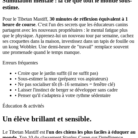
Stimulation mentale : la clé que tout le monde sous-
estime.
Pour le Tibetan Mastiff,
30 minutes de réflexion équivalent à 1
heure de course
. C'est l'un des secrets que les éducateurs canins
partagent avec les nouveaux propriétaires : le mental fatigue plus
que le physique. Apprenez-lui un nouveau tour par semaine, cachez
ses croquettes dans la maison, investissez dans un tapis de fouille ou
un kong Wobbler. Une demi-heure de "travail" remplace souvent
une promenade quand le temps manque.
Erreurs fréquentes
• Croire que le jardin suffit (il ne suffit pas)
• Sous-estimer la mue (préparez vos aspirateurs)
• Ne pas socialiser tôt (8–16 semaines = fenêtre clé)
• Laisser l'instinct de berger se développer sans cadre
• Penser qu'il s'adaptera à votre rythme sédentaire
Éducation & activités
Un élève
brillant et sensible.
Le Tibetan Mastiff est
l'un des chiens les plus faciles à éduquer au
monde
. Top 10 du classement Stanley Coren sur l'intelligence