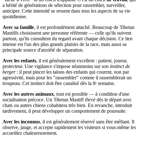
a hérité de générations de sélection pour rassembler, surveiller,
anticiper. Cette intensité se ressent dans tous les aspects de sa vie
quotidienne.
Avec sa famille
, il est profondément attaché. Beaucoup de Tibetan
Mastiffs choisissent
une
personne référente — celle qu'ils suivent
partout, qu'ils consultent du regard avant chaque décision. Ce lien
intense est l'un des plus grands plaisirs de la race, mais aussi sa
principale source d'anxiété de séparation.
Avec les enfants
, il est généralement excellent : patient, joueur,
protecteur. Une vigilance s'impose néanmoins sur son
instinct de
berger
: il peut pincer les talons des enfants qui courent, non par
agressivité, mais pour les "rassembler" comme il rassemblerait un
troupeau. Cet instinct doit être canalisé dès la 8ᵉ semaine.
Avec les autres animaux
, tout est possible — à condition d'une
socialisation précoce. Un Tibetan Mastiff élevé dès le départ avec
chats ou autres chiens cohabitera très bien. En revanche, introduit
tardivement, il peut développer un comportement de poursuite.
Avec les inconnus
, il est généralement réservé sans être méfiant. Il
observe, jauge, et accepte rapidement les visiteurs si vous-même les
accueillez chaleureusement.