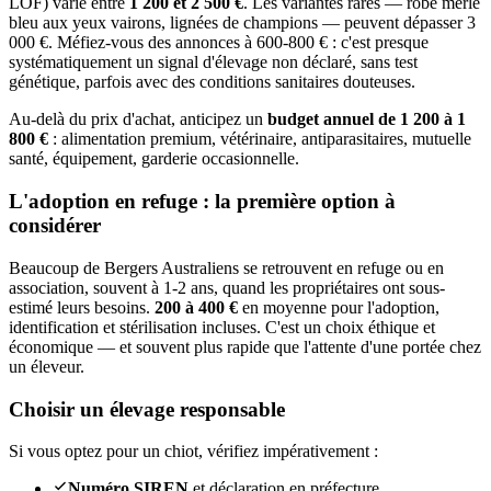
LOF) varie entre
1 200 et 2 500 €
. Les variantes rares — robe merle
bleu aux yeux vairons, lignées de champions — peuvent dépasser 3
000 €. Méfiez-vous des annonces à 600-800 € : c'est presque
systématiquement un signal d'élevage non déclaré, sans test
génétique, parfois avec des conditions sanitaires douteuses.
Au-delà du prix d'achat, anticipez un
budget annuel de 1 200 à 1
800 €
: alimentation premium, vétérinaire, antiparasitaires, mutuelle
santé, équipement, garderie occasionnelle.
L'adoption en refuge : la première option à
considérer
Beaucoup de Bergers Australiens se retrouvent en refuge ou en
association, souvent à 1-2 ans, quand les propriétaires ont sous-
estimé leurs besoins.
200 à 400 €
en moyenne pour l'adoption,
identification et stérilisation incluses. C'est un choix éthique et
économique — et souvent plus rapide que l'attente d'une portée chez
un éleveur.
Choisir un élevage responsable
Si vous optez pour un chiot, vérifiez impérativement :
Numéro SIREN
et déclaration en préfecture.