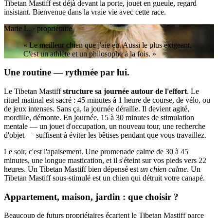
Tibetan Mastiff est déjà devant la porte, jouet en gueule, regard
insistant. Bienvenue dans la vraie vie avec cette race.
Marie L. · propriétaire
« Le meilleur chien que j'aie eu. Aussi le plus exigeant.
C'est un athlète et un philosophe à la fois. »
Une routine — rythmée par lui.
Le Tibetan Mastiff
structure sa journée autour de l'effort
. Le
rituel matinal est sacré : 45 minutes à 1 heure de course, de vélo, ou
de jeux intenses. Sans ça, la journée déraille. Il devient agité,
mordille, démonte. En journée, 15 à 30 minutes de stimulation
mentale — un jouet d'occupation, un nouveau tour, une recherche
d'objet — suffisent à éviter les bêtises pendant que vous travaillez.
Le soir, c'est l'apaisement. Une promenade calme de 30 à 45
minutes, une longue mastication, et il s'éteint sur vos pieds vers 22
heures. Un Tibetan Mastiff bien dépensé est
un chien calme
. Un
Tibetan Mastiff sous-stimulé est un chien qui détruit votre canapé.
Appartement, maison, jardin : que choisir ?
Beaucoup de futurs propriétaires écartent le Tibetan Mastiff parce