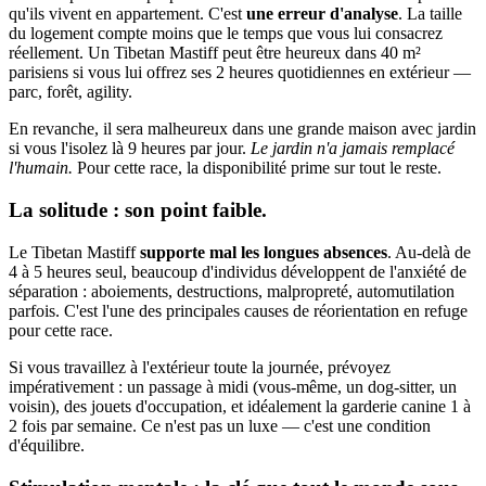
qu'ils vivent en appartement. C'est
une erreur d'analyse
. La taille
du logement compte moins que le temps que vous lui consacrez
réellement. Un Tibetan Mastiff peut être heureux dans 40 m²
parisiens si vous lui offrez ses 2 heures quotidiennes en extérieur —
parc, forêt, agility.
En revanche, il sera malheureux dans une grande maison avec jardin
si vous l'isolez là 9 heures par jour.
Le jardin n'a jamais remplacé
l'humain.
Pour cette race, la disponibilité prime sur tout le reste.
La solitude : son point faible.
Le Tibetan Mastiff
supporte mal les longues absences
. Au-delà de
4 à 5 heures seul, beaucoup d'individus développent de l'anxiété de
séparation : aboiements, destructions, malpropreté, automutilation
parfois. C'est l'une des principales causes de réorientation en refuge
pour cette race.
Si vous travaillez à l'extérieur toute la journée, prévoyez
impérativement : un passage à midi (vous-même, un dog-sitter, un
voisin), des jouets d'occupation, et idéalement la garderie canine 1 à
2 fois par semaine. Ce n'est pas un luxe — c'est une condition
d'équilibre.