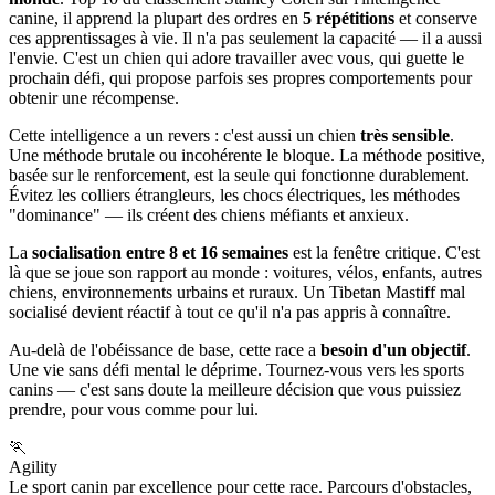
canine, il apprend la plupart des ordres en
5 répétitions
et conserve
ces apprentissages à vie. Il n'a pas seulement la capacité — il a aussi
l'envie. C'est un chien qui adore travailler avec vous, qui guette le
prochain défi, qui propose parfois ses propres comportements pour
obtenir une récompense.
Cette intelligence a un revers : c'est aussi un chien
très sensible
.
Une méthode brutale ou incohérente le bloque. La méthode positive,
basée sur le renforcement, est la seule qui fonctionne durablement.
Évitez les colliers étrangleurs, les chocs électriques, les méthodes
"dominance" — ils créent des chiens méfiants et anxieux.
La
socialisation entre 8 et 16 semaines
est la fenêtre critique. C'est
là que se joue son rapport au monde : voitures, vélos, enfants, autres
chiens, environnements urbains et ruraux. Un Tibetan Mastiff mal
socialisé devient réactif à tout ce qu'il n'a pas appris à connaître.
Au-delà de l'obéissance de base, cette race a
besoin d'un objectif
.
Une vie sans défi mental le déprime. Tournez-vous vers les sports
canins — c'est sans doute la meilleure décision que vous puissiez
prendre, pour vous comme pour lui.
🏃
Agility
Le sport canin par excellence pour cette race. Parcours d'obstacles,