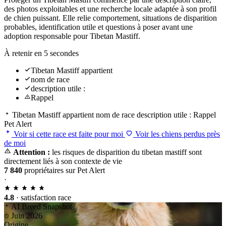
des photos exploitables et une recherche locale adaptée à son profil
de chien puissant. Elle relie comportement, situations de disparition
probables, identification utile et questions à poser avant une
adoption responsable pour Tibetan Mastiff.
À retenir en 5 secondes
Tibetan Mastiff appartient
nom de race
description utile :
Rappel
Tibetan Mastiff appartient
nom de race
description utile :
Rappel
Pet Alert
Voir si cette race est faite pour moi
Voir les chiens perdus près
de moi
Attention :
les risques de disparition du tibetan mastiff sont
directement liés à son contexte de vie
7 840
propriétaires sur Pet Alert
·
4.8
· satisfaction race
AI Breed Snapshot
Juin 2026
Origine