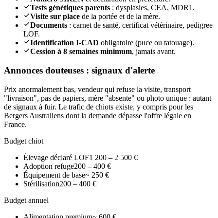
Tests génétiques parents
: dysplasies, CEA, MDR1.
Visite sur place
de la portée et de la mère.
Documents
: carnet de santé, certificat vétérinaire, pedigree
LOF.
Identification I-CAD
obligatoire (puce ou tatouage).
Cession à 8 semaines minimum
, jamais avant.
Annonces douteuses : signaux d'alerte
Prix anormalement bas, vendeur qui refuse la visite, transport
"livraison", pas de papiers, mère "absente" ou photo unique : autant
de signaux à fuir. Le trafic de chiots existe, y compris pour les
Bergers Australiens dont la demande dépasse l'offre légale en
France.
Budget chiot
Élevage déclaré LOF
1 200 – 2 500 €
Adoption refuge
200 – 400 €
Équipement de base
~ 250 €
Stérilisation
200 – 400 €
Budget annuel
Alimentation premium
~ 600 €