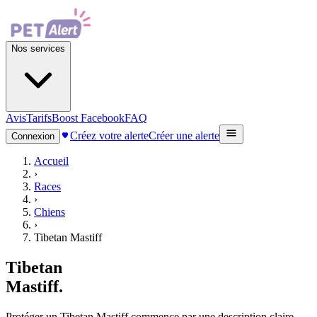
Nos services
Avis
Tarifs
Boost Facebook
FAQ
Créez votre alerte
Créer une alerte
Connexion
Accueil
›
Races
›
Chiens
›
Tibetan Mastiff
Tibetan
Mastiff
.
Protéger un Tibetan Mastiff commence par une description claire,