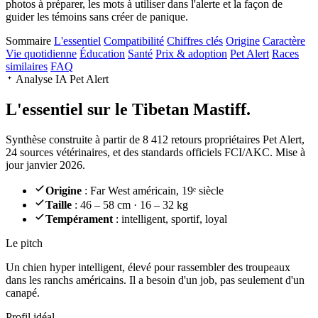
photos à préparer, les mots à utiliser dans l'alerte et la façon de
guider les témoins sans créer de panique.
Sommaire
L'essentiel
Compatibilité
Chiffres clés
Origine
Caractère
Vie quotidienne
Éducation
Santé
Prix & adoption
Pet Alert
Races
similaires
FAQ
Analyse IA Pet Alert
L'essentiel sur le
Tibetan Mastiff.
Synthèse construite à partir de 8 412 retours propriétaires Pet Alert,
24 sources vétérinaires, et des standards officiels FCI/AKC. Mise à
jour janvier 2026.
Origine
: Far West américain, 19ᵉ siècle
Taille
: 46 – 58 cm · 16 – 32 kg
Tempérament
: intelligent, sportif, loyal
Le pitch
Un chien hyper intelligent
, élevé pour rassembler des troupeaux
dans les ranchs américains. Il a besoin d'un job, pas seulement d'un
canapé.
Profil idéal