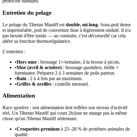
protocole standard.
Entretien du pelage
Le pelage du Tibetan Mastiff est
double, mi-long
. Sous-poil dense
et imperméable, poil de couverture lisse à légèrement ondulé. Il n'a
pas besoin d'être tondu — au contraire, c'est
déconseillé
car cela
altère sa fonction thermorégulatrice.
L'entretien :
•
Hors mue
: brossage 1×/semaine, à la brosse à picots.
•
Mue (avril & octobre)
: brossage
quotidien
, étrille +
furminator. Préparez 2 à 3 semaines de poils partout.
•
Bain
: 2 à 4 fois par an maximum.
•
Griffes & oreilles
: contrôle mensuel.
Alimentation
Race sportive : son alimentation doit refléter son niveau d'activité
réel. Un Tibetan Mastiff qui court 2h/jour ne mange pas la même
chose qu'un Tibetan Mastiff sédentaire.
•
Croquettes premium
à 25–28 % de protéines animales de
qualité.