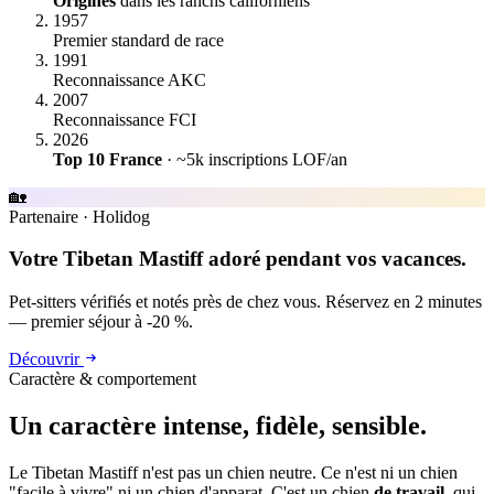
Origines
dans les ranchs californiens
1957
Premier standard de race
1991
Reconnaissance AKC
2007
Reconnaissance FCI
2026
Top 10 France
· ~5k inscriptions LOF/an
🏡
Partenaire
·
Holidog
Votre Tibetan Mastiff adoré pendant vos vacances.
Pet-sitters vérifiés et notés près de chez vous. Réservez en 2 minutes
— premier séjour à -20 %.
Découvrir
Caractère & comportement
Un caractère
intense, fidèle, sensible.
Le Tibetan Mastiff n'est pas un chien neutre. Ce n'est ni un chien
"facile à vivre" ni un chien d'apparat. C'est un chien
de travail
, qui