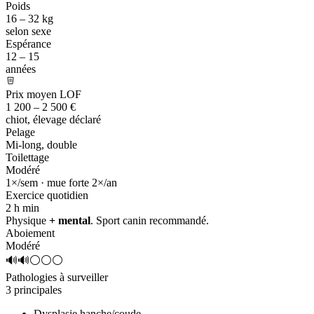
Poids
16 – 32 kg
selon sexe
Espérance
12 – 15
années
Prix moyen LOF
1 200 – 2 500 €
chiot, élevage déclaré
Pelage
Mi-long, double
Toilettage
Modéré
1×/sem · mue forte 2×/an
Exercice quotidien
2 h
min
Physique
+ mental
. Sport canin recommandé.
Aboiement
Modéré
🔊🔊⚪⚪⚪
Pathologies à surveiller
3 principales
Dysplasie hanche/coude