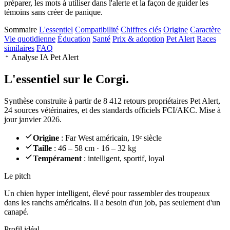
préparer, les mots à utiliser dans l'alerte et la façon de guider les
témoins sans créer de panique.
Sommaire
L'essentiel
Compatibilité
Chiffres clés
Origine
Caractère
Vie quotidienne
Éducation
Santé
Prix & adoption
Pet Alert
Races
similaires
FAQ
Analyse IA Pet Alert
L'essentiel sur le
Corgi.
Synthèse construite à partir de 8 412 retours propriétaires Pet Alert,
24 sources vétérinaires, et des standards officiels FCI/AKC. Mise à
jour janvier 2026.
Origine
: Far West américain, 19ᵉ siècle
Taille
: 46 – 58 cm · 16 – 32 kg
Tempérament
: intelligent, sportif, loyal
Le pitch
Un chien hyper intelligent
, élevé pour rassembler des troupeaux
dans les ranchs américains. Il a besoin d'un job, pas seulement d'un
canapé.
Profil idéal