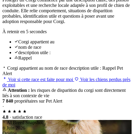
exploitables et une recherche locale adaptée à son profil de chien de
conduite. Elle relie comportement, situations de disparition
probables, identification utile et questions à poser avant une
adoption responsable pour Corgi.
À retenir en 5 secondes
Corgi appartient au
nom de race
description utile :
Rappel
Corgi appartient au
nom de race
description utile :
Rappel
Pet
Alert
Voir si cette race est faite pour moi
Voir les chiens perdus près
de moi
Attention :
les risques de disparition du corgi sont directement
liés à son contexte de vie
7 840
propriétaires sur Pet Alert
·
4.8
· satisfaction race
AI Breed Snapshot
Juin 2026
Origine