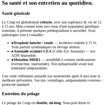
Sa santé et son
entretien au quotidien.
Santé générale
Le Corgi est globalement
robuste
, avec une espérance de vie de 12
à 15 ans. Mais comme toute race issue d'une population génétique
restreinte, il présente quelques prédispositions à surveiller. Trois
pathologies sont à connaître :
●
Dysplasie hanche / coude
— incidence estimée à 15 %.
Tests parents systématiques en élevage sérieux.
●
Anomalie oculaire CEA
(
Collie Eye Anomaly
) — test
ADN disponible.
●
Mutation MDR1
— sensibilité à certains médicaments
(ivermectine, lopéramide). Test indispensable avant tout
traitement antiparasitaire.
Une visite vétérinaire annuelle (ou semestrielle après 8 ans) reste la
meilleure prévention. Vaccins, vermifuges, antiparasitaires externes :
protocole standard.
Entretien du pelage
Le pelage du Corgi est
double, mi-long
. Sous-poil dense et