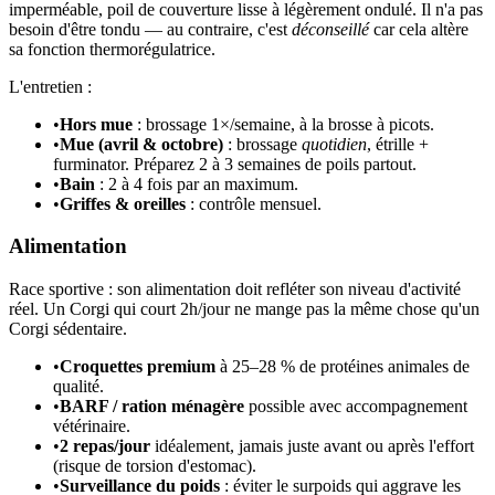
imperméable, poil de couverture lisse à légèrement ondulé. Il n'a pas
besoin d'être tondu — au contraire, c'est
déconseillé
car cela altère
sa fonction thermorégulatrice.
L'entretien :
•
Hors mue
: brossage 1×/semaine, à la brosse à picots.
•
Mue (avril & octobre)
: brossage
quotidien
, étrille +
furminator. Préparez 2 à 3 semaines de poils partout.
•
Bain
: 2 à 4 fois par an maximum.
•
Griffes & oreilles
: contrôle mensuel.
Alimentation
Race sportive : son alimentation doit refléter son niveau d'activité
réel. Un Corgi qui court 2h/jour ne mange pas la même chose qu'un
Corgi sédentaire.
•
Croquettes premium
à 25–28 % de protéines animales de
qualité.
•
BARF / ration ménagère
possible avec accompagnement
vétérinaire.
•
2 repas/jour
idéalement, jamais juste avant ou après l'effort
(risque de torsion d'estomac).
•
Surveillance du poids
: éviter le surpoids qui aggrave les