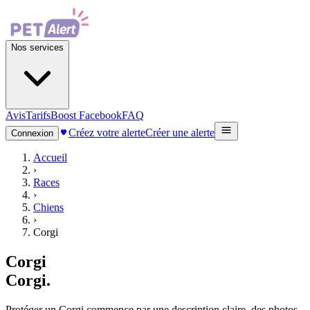
Nos services
Avis
Tarifs
Boost Facebook
FAQ
Créez votre alerte
Créer une alerte
Connexion
Accueil
›
Races
›
Chiens
›
Corgi
Corgi
Corgi
.
Protéger un Corgi commence par une description claire, des photos