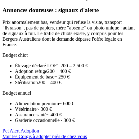
Annonces douteuses : signaux d'alerte
Prix anormalement bas, vendeur qui refuse la visite, transport
"livraison", pas de papiers, mère "absente" ou photo unique : autant
de signaux à fuir. Le trafic de chiots existe, y compris pour les
Bergers Australiens dont la demande dépasse l'offre légale en
France.
Budget chiot
Élevage déclaré LOF
1 200 – 2 500 €
Adoption refuge
200 – 400 €
Équipement de base
~ 250 €
Stérilisation
200 – 400 €
Budget annuel
Alimentation premium
~ 600 €
Vétérinaire
~ 300 €
Assurance santé
~ 400 €
Garderie occasionnelle
~ 300 €
Pet Alert Adoption
Voir les Corgis à adopter près de chez vous