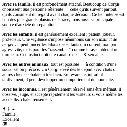
Avec sa famille
, il est profondément attaché. Beaucoup de Corgis
choisissent
une
personne référente — celle qu'ils suivent partout,
qu'ils consultent du regard avant chaque décision. Ce lien intense est
l'un des plus grands plaisirs de la race, mais aussi sa principale
source d'anxiété de séparation.
Avec les enfants
, il est généralement excellent : patient, joueur,
protecteur. Une vigilance s'impose néanmoins sur son
instinct de
berger
: il peut pincer les talons des enfants qui courent, non par
agressivité, mais pour les "rassembler" comme il rassemblerait un
troupeau. Cet instinct doit être canalisé dès la 8ᵉ semaine.
Avec les autres animaux
, tout est possible — à condition d'une
socialisation précoce. Un Corgi élevé dès le départ avec chats ou
autres chiens cohabitera très bien. En revanche, introduit
tardivement, il peut développer un comportement de poursuite.
Avec les inconnus
, il est généralement réservé sans être méfiant. Il
observe, jauge, et accepte rapidement les visiteurs si vous-même les
accueillez chaleureusement.
👨‍👩‍👧
Famille
Excellent
🧒