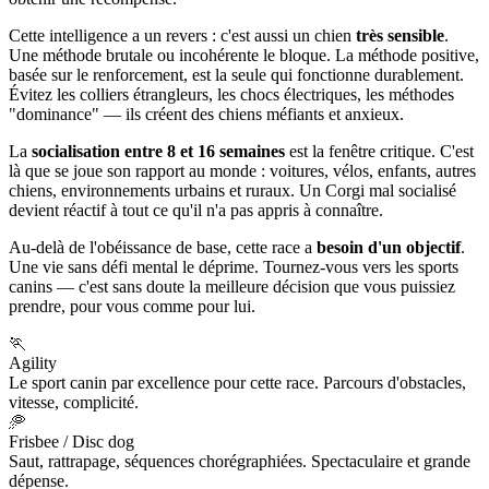
Cette intelligence a un revers : c'est aussi un chien
très sensible
.
Une méthode brutale ou incohérente le bloque. La méthode positive,
basée sur le renforcement, est la seule qui fonctionne durablement.
Évitez les colliers étrangleurs, les chocs électriques, les méthodes
"dominance" — ils créent des chiens méfiants et anxieux.
La
socialisation entre 8 et 16 semaines
est la fenêtre critique. C'est
là que se joue son rapport au monde : voitures, vélos, enfants, autres
chiens, environnements urbains et ruraux. Un Corgi mal socialisé
devient réactif à tout ce qu'il n'a pas appris à connaître.
Au-delà de l'obéissance de base, cette race a
besoin d'un objectif
.
Une vie sans défi mental le déprime. Tournez-vous vers les sports
canins — c'est sans doute la meilleure décision que vous puissiez
prendre, pour vous comme pour lui.
🏃
Agility
Le sport canin par excellence pour cette race. Parcours d'obstacles,
vitesse, complicité.
🥏
Frisbee / Disc dog
Saut, rattrapage, séquences chorégraphiées. Spectaculaire et grande
dépense.