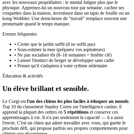
avec les nouveaux propriétaires : le mental fatigue plus que le
physique. Apprenez-lui un nouveau tour par semaine, cachez ses
croquettes dans la maison, investissez dans un tapis de fouille ou un
kong Wobbler. Une demi-heure de "travail" remplace souvent une
promenade quand le temps manque.
Erreurs fréquentes
• Croire que le jardin suffit (il ne suffit pas)
• Sous-estimer la mue (préparez vos aspirateurs)
• Ne pas socialiser tôt (8–16 semaines = fenêtre clé)
• Laisser l'instinct de berger se développer sans cadre
• Penser qu'il s'adaptera à votre rythme sédentaire
Éducation & activités
Un élève
brillant et sensible.
Le Corgi est
l'un des chiens les plus faciles à éduquer au monde
.
Top 10 du classement Stanley Coren sur l'intelligence canine, il
apprend la plupart des ordres en
5 répétitions
et conserve ces
apprentissages à vie. Il n'a pas seulement la capacité — il a aussi
l'envie. C'est un chien qui adore travailler avec vous, qui guette le
prochain défi, qui propose parfois ses propres comportements pour
obtenir une récompense.