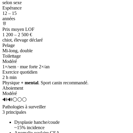
selon sexe
Espérance
12 – 15
années
Prix moyen LOF
1 200 – 2 500 €
chiot, élevage déclaré
Pelage
Mi-long, double
Toilettage
Modéré
1×/sem · mue forte 2×/an
Exercice quotidien
2 h
min
Physique
+ mental
. Sport canin recommandé.
Aboiement
Modéré
🔊🔊⚪⚪⚪
Pathologies à surveiller
3 principales
Dysplasie hanche/coude
~15% incidence
Anomalie oculaire CEA