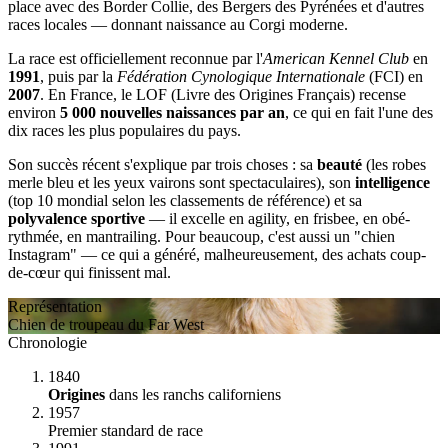
place avec des Border Collie, des Bergers des Pyrénées et d'autres
races locales — donnant naissance au Corgi moderne.
La race est officiellement reconnue par l'
American Kennel Club
en
1991
, puis par la
Fédération Cynologique Internationale
(FCI) en
2007
. En France, le LOF (Livre des Origines Français) recense
environ
5 000 nouvelles naissances par an
, ce qui en fait l'une des
dix races les plus populaires du pays.
Son succès récent s'explique par trois choses : sa
beauté
(les robes
merle bleu et les yeux vairons sont spectaculaires), son
intelligence
(top 10 mondial selon les classements de référence) et sa
polyvalence sportive
— il excelle en agility, en frisbee, en obé-
rythmée, en mantrailing. Pour beaucoup, c'est aussi un "chien
Instagram" — ce qui a généré, malheureusement, des achats coup-
de-cœur qui finissent mal.
Représentation
Chien de troupeau du Far West
Chronologie
1840
Origines
dans les ranchs californiens
1957
Premier standard de race