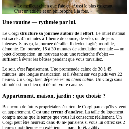
« Le meilleur chien que j'aie eu. Aussi le plus exigeant.
C'est un athlète et un philosophe à la fois. »
Une routine — rythmée par lui.
Le Corgi
structure sa journée autour de l'effort
. Le rituel matinal
est sacré : 45 minutes à 1 heure de course, de vélo, ou de jeux
intenses. Sans ça, la journée déraille. Il devient agité, mordille,
démonte. En journée, 15 à 30 minutes de stimulation mentale — un
jouet d'occupation, un nouveau tour, une recherche d'objet —
suffisent à éviter les bêtises pendant que vous travaillez.
Le soir, c'est l'apaisement. Une promenade calme de 30 à 45
minutes, une longue mastication, et il s'éteint sur vos pieds vers 22
heures. Un Corgi bien dépensé est
un chien calme
. Un Corgi sous-
stimulé est un chien qui détruit votre canapé.
Appartement, maison, jardin : que choisir ?
Beaucoup de futurs propriétaires écartent le Corgi parce qu'ils vivent
en appartement. C'est
une erreur d'analyse
. La taille du logement
compte moins que le temps que vous lui consacrez réellement. Un
Corgi peut être heureux dans 40 m² parisiens si vous lui offrez ses 2
heures quotidiennes en extérieur — parc, forêt, agility.