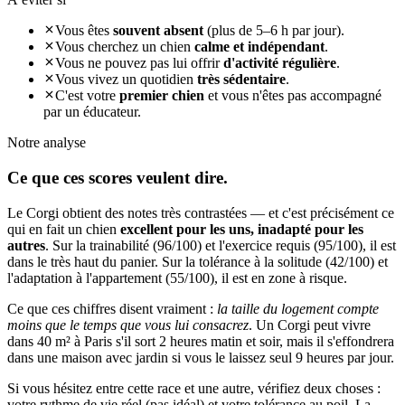
Vous êtes
souvent absent
(plus de 5–6 h par jour).
Vous cherchez un chien
calme et indépendant
.
Vous ne pouvez pas lui offrir
d'activité régulière
.
Vous vivez un quotidien
très sédentaire
.
C'est votre
premier chien
et vous n'êtes pas accompagné
par un éducateur.
Notre analyse
Ce que ces
scores veulent dire.
Le Corgi obtient des notes très contrastées — et c'est précisément ce
qui en fait un chien
excellent pour les uns, inadapté pour les
autres
. Sur la trainabilité (96/100) et l'exercice requis (95/100), il est
dans le très haut du panier. Sur la tolérance à la solitude (42/100) et
l'adaptation à l'appartement (55/100), il est en zone à risque.
Ce que ces chiffres disent vraiment :
la taille du logement compte
moins que le temps que vous lui consacrez
. Un Corgi peut vivre
dans 40 m² à Paris s'il sort 2 heures matin et soir, mais il s'effondrera
dans une maison avec jardin si vous le laissez seul 9 heures par jour.
Si vous hésitez entre cette race et une autre, vérifiez deux choses :
votre rythme de vie réel (pas idéal) et votre tolérance au poil. La