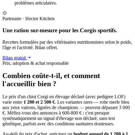
problèmes articulaires.
🍲
Partenaire
·
Hector Kitchen
Une ration sur-mesure pour les Corgis sportifs.
Recettes formulées par des vétérinaires nutritionnistes selon le poids,
l'âge et l'activité. Bilan offert.
Bilan gratuit
Prix, adoption & achat responsable
Combien coûte-t-il, et
comment
l'accueillir bien ?
Le prix d'un chiot Corgi en élevage déclaré (avec pedigree LOF)
varie entre
1 200 et 2 500 €
. Les variantes rares — robe merle bleu
aux yeux vairons, lignées de champions — peuvent dépasser 3 000
€. Méfiez-vous des annonces à 600-800 € : c'est presque
systématiquement un signal d'élevage non déclaré, sans test
génétique, parfois avec des conditions sanitaires douteuses.
Au-delà du prix d'achat, anticipez un
budget annuel de 1 200 à 1