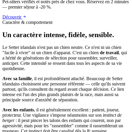
Pet-sitters vérifiés et notés près de chez vous. Réservez en 2 minutes
— premier séjour à -20 %.
Découvrir
Caractère & comportement
Un caractère
intense, fidèle, sensible.
Le Setter irlandais n'est pas un chien neutre. Ce n'est ni un chien
"facile à vivre" ni un chien d'apparat. C'est un chien
de travail
, qui
a hérité de générations de sélection pour rassembler, surveiller,
anticiper. Cette intensité se ressent dans tous les aspects de sa vie
quotidienne.
Avec sa famille
, il est profondément attaché. Beaucoup de Setter
irlandaiss choisissent
une
personne référente — celle qu'ils suivent
partout, qu'ils consultent du regard avant chaque décision. Ce lien
intense est l'un des plus grands plaisirs de la race, mais aussi sa
principale source d'anxiété de séparation.
Avec les enfants
, il est généralement excellent : patient, joueur,
protecteur. Une vigilance s'impose néanmoins sur son
instinct de
berger
: il peut pincer les talons des enfants qui courent, non par
agressivité, mais pour les "rassembler" comme il rassemblerait un
troupeau. Cet instinct doit être canalisé dès la 8ᵉ semaine.