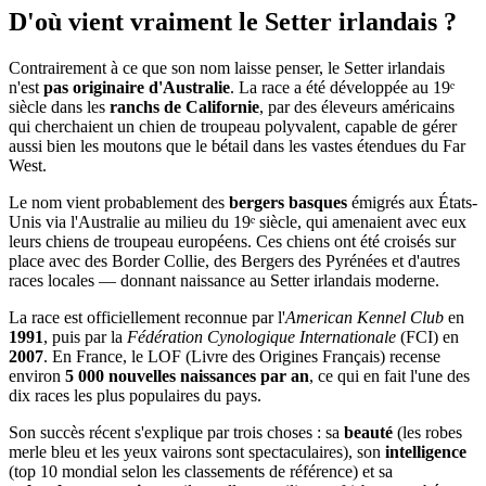
D'où vient vraiment
le Setter irlandais ?
Contrairement à ce que son nom laisse penser, le Setter irlandais
n'est
pas originaire d'Australie
. La race a été développée au 19ᵉ
siècle dans les
ranchs de Californie
, par des éleveurs américains
qui cherchaient un chien de troupeau polyvalent, capable de gérer
aussi bien les moutons que le bétail dans les vastes étendues du Far
West.
Le nom vient probablement des
bergers basques
émigrés aux États-
Unis via l'Australie au milieu du 19ᵉ siècle, qui amenaient avec eux
leurs chiens de troupeau européens. Ces chiens ont été croisés sur
place avec des Border Collie, des Bergers des Pyrénées et d'autres
races locales — donnant naissance au Setter irlandais moderne.
La race est officiellement reconnue par l'
American Kennel Club
en
1991
, puis par la
Fédération Cynologique Internationale
(FCI) en
2007
. En France, le LOF (Livre des Origines Français) recense
environ
5 000 nouvelles naissances par an
, ce qui en fait l'une des
dix races les plus populaires du pays.
Son succès récent s'explique par trois choses : sa
beauté
(les robes
merle bleu et les yeux vairons sont spectaculaires), son
intelligence
(top 10 mondial selon les classements de référence) et sa