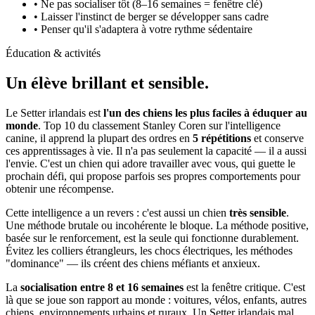
• Ne pas socialiser tôt (8–16 semaines = fenêtre clé)
• Laisser l'instinct de berger se développer sans cadre
• Penser qu'il s'adaptera à votre rythme sédentaire
Éducation & activités
Un élève
brillant et sensible.
Le Setter irlandais est
l'un des chiens les plus faciles à éduquer au
monde
. Top 10 du classement Stanley Coren sur l'intelligence
canine, il apprend la plupart des ordres en
5 répétitions
et conserve
ces apprentissages à vie. Il n'a pas seulement la capacité — il a aussi
l'envie. C'est un chien qui adore travailler avec vous, qui guette le
prochain défi, qui propose parfois ses propres comportements pour
obtenir une récompense.
Cette intelligence a un revers : c'est aussi un chien
très sensible
.
Une méthode brutale ou incohérente le bloque. La méthode positive,
basée sur le renforcement, est la seule qui fonctionne durablement.
Évitez les colliers étrangleurs, les chocs électriques, les méthodes
"dominance" — ils créent des chiens méfiants et anxieux.
La
socialisation entre 8 et 16 semaines
est la fenêtre critique. C'est
là que se joue son rapport au monde : voitures, vélos, enfants, autres
chiens, environnements urbains et ruraux. Un Setter irlandais mal