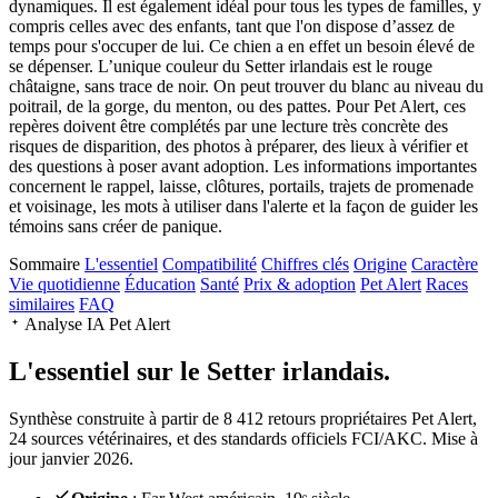
dynamiques. Il est également idéal pour tous les types de familles, y
compris celles avec des enfants, tant que l'on dispose d’assez de
temps pour s'occuper de lui. Ce chien a en effet un besoin élevé de
se dépenser. L’unique couleur du Setter irlandais est le rouge
châtaigne, sans trace de noir. On peut trouver du blanc au niveau du
poitrail, de la gorge, du menton, ou des pattes. Pour Pet Alert, ces
repères doivent être complétés par une lecture très concrète des
risques de disparition, des photos à préparer, des lieux à vérifier et
des questions à poser avant adoption. Les informations importantes
concernent le rappel, laisse, clôtures, portails, trajets de promenade
et voisinage, les mots à utiliser dans l'alerte et la façon de guider les
témoins sans créer de panique.
Sommaire
L'essentiel
Compatibilité
Chiffres clés
Origine
Caractère
Vie quotidienne
Éducation
Santé
Prix & adoption
Pet Alert
Races
similaires
FAQ
Analyse IA Pet Alert
L'essentiel sur le
Setter irlandais.
Synthèse construite à partir de 8 412 retours propriétaires Pet Alert,
24 sources vétérinaires, et des standards officiels FCI/AKC. Mise à
jour janvier 2026.