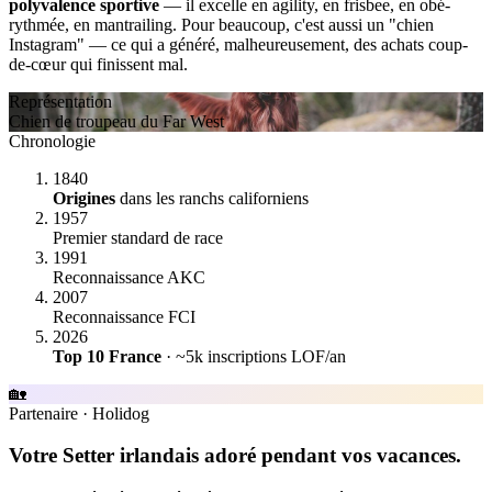
polyvalence sportive
— il excelle en agility, en frisbee, en obé-
rythmée, en mantrailing. Pour beaucoup, c'est aussi un "chien
Instagram" — ce qui a généré, malheureusement, des achats coup-
de-cœur qui finissent mal.
Représentation
Chien de troupeau du Far West
Chronologie
1840
Origines
dans les ranchs californiens
1957
Premier standard de race
1991
Reconnaissance AKC
2007
Reconnaissance FCI
2026
Top 10 France
· ~5k inscriptions LOF/an
🏡
Partenaire
·
Holidog
Votre Setter irlandais adoré pendant vos vacances.