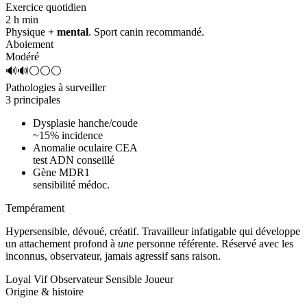
Exercice quotidien
2 h
min
Physique
+ mental
. Sport canin recommandé.
Aboiement
Modéré
🔊🔊⚪⚪⚪
Pathologies à surveiller
3 principales
Dysplasie hanche/coude
~15% incidence
Anomalie oculaire CEA
test ADN conseillé
Gène MDR1
sensibilité médoc.
Tempérament
Hypersensible, dévoué, créatif.
Travailleur infatigable qui développe
un attachement profond à
une
personne référente. Réservé avec les
inconnus, observateur, jamais agressif sans raison.
Loyal
Vif
Observateur
Sensible
Joueur
Origine & histoire