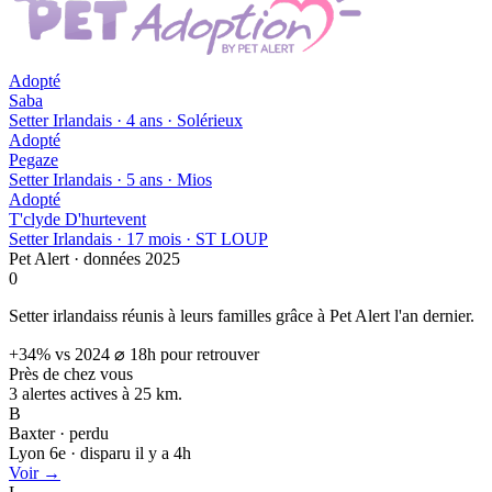
Adopté
Saba
Setter Irlandais · 4 ans · Solérieux
Adopté
Pegaze
Setter Irlandais · 5 ans · Mios
Adopté
T'clyde D'hurtevent
Setter Irlandais · 17 mois · ST LOUP
Pet Alert · données 2025
0
Setter irlandaiss réunis à leurs familles grâce à Pet Alert l'an dernier.
+34% vs 2024
⌀ 18h pour retrouver
Près de chez vous
3 alertes actives à
25 km.
B
Baxter · perdu
Lyon 6e · disparu il y a 4h
Voir →