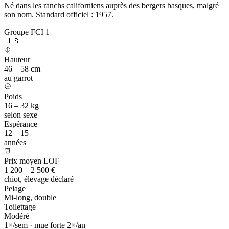
Né dans les ranchs californiens auprès des bergers basques, malgré
son nom. Standard officiel : 1957.
Groupe FCI 1
🇺🇸
Hauteur
46 – 58 cm
au garrot
Poids
16 – 32 kg
selon sexe
Espérance
12 – 15
années
Prix moyen LOF
1 200 – 2 500 €
chiot, élevage déclaré
Pelage
Mi-long, double
Toilettage
Modéré
1×/sem · mue forte 2×/an