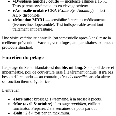
●
Dysplasie hanche / coude
— incidence estimée à 15 %.
Tests parents systématiques en élevage sérieux.
●
Anomalie oculaire CEA
(
Collie Eye Anomaly
) — test
ADN disponible.
●
Mutation MDR1
— sensibilité à certains médicaments
(ivermectine, lopéramide). Test indispensable avant tout
traitement antiparasitaire.
Une visite vétérinaire annuelle (ou semestrielle après 8 ans) reste la
meilleure prévention. Vaccins, vermifuges, antiparasitaires externes :
protocole standard.
Entretien du pelage
Le pelage du Setter irlandais est
double, mi-long
. Sous-poil dense et
imperméable, poil de couverture lisse à légèrement ondulé. Il n'a pas
besoin d'être tondu — au contraire, c'est
déconseillé
car cela altère
sa fonction thermorégulatrice.
L'entretien :
•
Hors mue
: brossage 1×/semaine, à la brosse à picots.
•
Mue (avril & octobre)
: brossage
quotidien
, étrille +
furminator. Préparez 2 à 3 semaines de poils partout.
•
Bain
: 2 à 4 fois par an maximum.