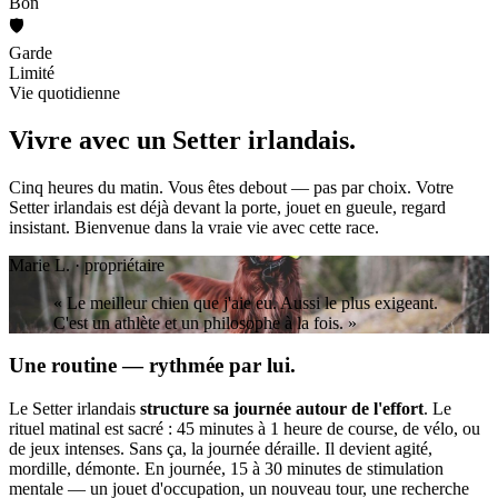
Bon
🛡️
Garde
Limité
Vie quotidienne
Vivre avec un
Setter irlandais.
Cinq heures du matin. Vous êtes debout — pas par choix. Votre
Setter irlandais est déjà devant la porte, jouet en gueule, regard
insistant. Bienvenue dans la vraie vie avec cette race.
Marie L. · propriétaire
« Le meilleur chien que j'aie eu. Aussi le plus exigeant.
C'est un athlète et un philosophe à la fois. »
Une routine — rythmée par lui.
Le Setter irlandais
structure sa journée autour de l'effort
. Le
rituel matinal est sacré : 45 minutes à 1 heure de course, de vélo, ou
de jeux intenses. Sans ça, la journée déraille. Il devient agité,
mordille, démonte. En journée, 15 à 30 minutes de stimulation
mentale — un jouet d'occupation, un nouveau tour, une recherche