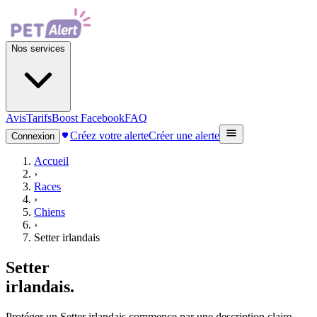
Nos services
Avis
Tarifs
Boost Facebook
FAQ
Créez votre alerte
Créer une alerte
Connexion
Accueil
›
Races
›
Chiens
›
Setter irlandais
Setter
irlandais
.
Protéger un Setter irlandais commence par une description claire,