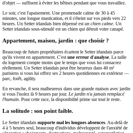
d'objet — suffisent à éviter les bêtises pendant que vous travaillez.
Le soir, c'est l'apaisement. Une promenade calme de 30 à 45
minutes, une longue mastication, et il s'éteint sur vos pieds vers 22
heures. Un Setter irlandais bien dépensé est
un chien calme
. Un
Setter irlandais sous-stimulé est un chien qui détruit votre canapé.
Appartement, maison, jardin : que choisir ?
Beaucoup de futurs propriétaires écartent le Setter irlandais parce
qu'ils vivent en appartement. C'est
une erreur d'analyse
. La taille
du logement compte moins que le temps que vous lui consacrez
réellement. Un Setter irlandais peut être heureux dans 40 m²
parisiens si vous lui offrez ses 2 heures quotidiennes en extérieur —
parc, forêt, agility.
En revanche, il sera malheureux dans une grande maison avec jardin
si vous l'isolez là 9 heures par jour.
Le jardin n'a jamais remplacé
l'humain.
Pour cette race, la disponibilité prime sur tout le reste.
La solitude : son point faible.
Le Setter irlandais
supporte mal les longues absences
. Au-delà de
4 à 5 heures seul, beaucoup d'individus développent de l'anxiété de