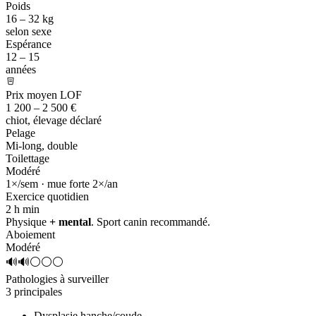
Poids
16 – 32 kg
selon sexe
Espérance
12 – 15
années
Prix moyen LOF
1 200 – 2 500 €
chiot, élevage déclaré
Pelage
Mi-long, double
Toilettage
Modéré
1×/sem · mue forte 2×/an
Exercice quotidien
2 h
min
Physique
+ mental
. Sport canin recommandé.
Aboiement
Modéré
🔊🔊⚪⚪⚪
Pathologies à surveiller
3 principales
Dysplasie hanche/coude