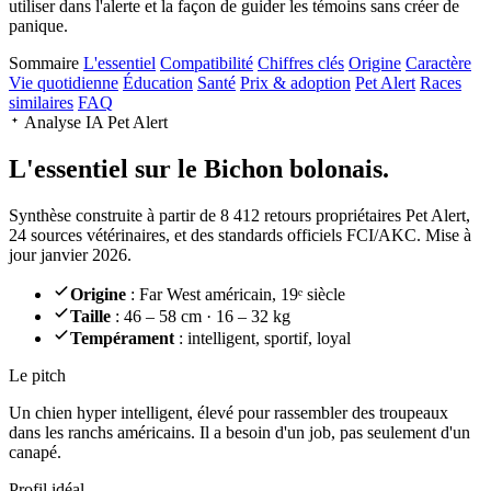
utiliser dans l'alerte et la façon de guider les témoins sans créer de
panique.
Sommaire
L'essentiel
Compatibilité
Chiffres clés
Origine
Caractère
Vie quotidienne
Éducation
Santé
Prix & adoption
Pet Alert
Races
similaires
FAQ
Analyse IA Pet Alert
L'essentiel sur le
Bichon bolonais.
Synthèse construite à partir de 8 412 retours propriétaires Pet Alert,
24 sources vétérinaires, et des standards officiels FCI/AKC. Mise à
jour janvier 2026.
Origine
: Far West américain, 19ᵉ siècle
Taille
: 46 – 58 cm · 16 – 32 kg
Tempérament
: intelligent, sportif, loyal
Le pitch
Un chien hyper intelligent
, élevé pour rassembler des troupeaux
dans les ranchs américains. Il a besoin d'un job, pas seulement d'un
canapé.
Profil idéal