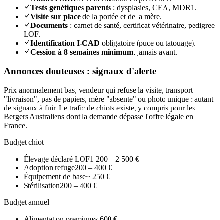
Tests génétiques parents
: dysplasies, CEA, MDR1.
Visite sur place
de la portée et de la mère.
Documents
: carnet de santé, certificat vétérinaire, pedigree
LOF.
Identification I-CAD
obligatoire (puce ou tatouage).
Cession à 8 semaines minimum
, jamais avant.
Annonces douteuses : signaux d'alerte
Prix anormalement bas, vendeur qui refuse la visite, transport
"livraison", pas de papiers, mère "absente" ou photo unique : autant
de signaux à fuir. Le trafic de chiots existe, y compris pour les
Bergers Australiens dont la demande dépasse l'offre légale en
France.
Budget chiot
Élevage déclaré LOF
1 200 – 2 500 €
Adoption refuge
200 – 400 €
Équipement de base
~ 250 €
Stérilisation
200 – 400 €
Budget annuel
Alimentation premium
~ 600 €