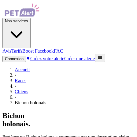
Nos services
Avis
Tarifs
Boost Facebook
FAQ
Créez votre alerte
Créer une alerte
Connexion
Accueil
›
Races
›
Chiens
›
Bichon bolonais
Bichon
bolonais
.
Protéger un Bichon bolonais commence par une description claire,