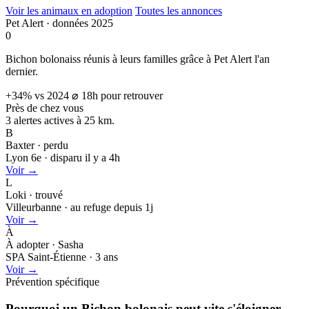
Voir les animaux en adoption
Toutes les annonces
Pet Alert · données 2025
0
Bichon bolonaiss réunis à leurs familles grâce à Pet Alert l'an
dernier.
+34% vs 2024
⌀ 18h pour retrouver
Près de chez vous
3 alertes actives à
25 km.
B
Baxter · perdu
Lyon 6e · disparu il y a 4h
Voir →
L
Loki · trouvé
Villeurbanne · au refuge depuis 1j
Voir →
À
À adopter · Sasha
SPA Saint-Étienne · 3 ans
Voir →
Prévention spécifique
Pourquoi un Bichon bolonais peut
vite s'éloigner.