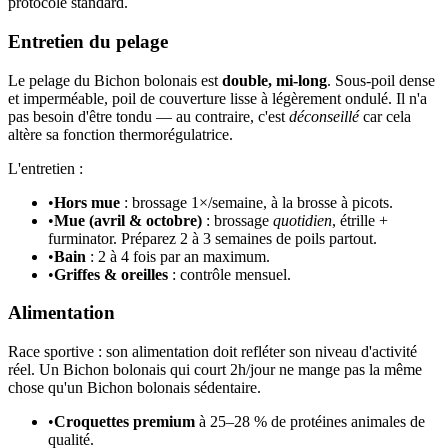
protocole standard.
Entretien du pelage
Le pelage du Bichon bolonais est
double, mi-long
. Sous-poil dense
et imperméable, poil de couverture lisse à légèrement ondulé. Il n'a
pas besoin d'être tondu — au contraire, c'est
déconseillé
car cela
altère sa fonction thermorégulatrice.
L'entretien :
•
Hors mue
: brossage 1×/semaine, à la brosse à picots.
•
Mue (avril & octobre)
: brossage
quotidien
, étrille +
furminator. Préparez 2 à 3 semaines de poils partout.
•
Bain
: 2 à 4 fois par an maximum.
•
Griffes & oreilles
: contrôle mensuel.
Alimentation
Race sportive : son alimentation doit refléter son niveau d'activité
réel. Un Bichon bolonais qui court 2h/jour ne mange pas la même
chose qu'un Bichon bolonais sédentaire.
•
Croquettes premium
à 25–28 % de protéines animales de
qualité.