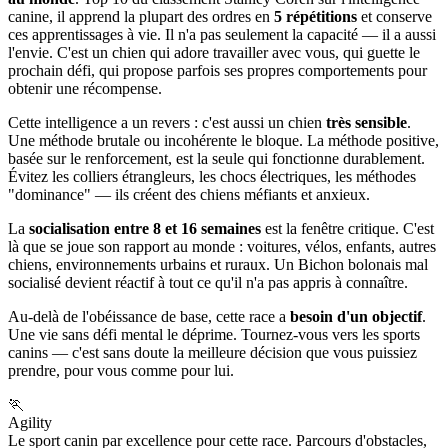
canine, il apprend la plupart des ordres en
5 répétitions
et conserve
ces apprentissages à vie. Il n'a pas seulement la capacité — il a aussi
l'envie. C'est un chien qui adore travailler avec vous, qui guette le
prochain défi, qui propose parfois ses propres comportements pour
obtenir une récompense.
Cette intelligence a un revers : c'est aussi un chien
très sensible
.
Une méthode brutale ou incohérente le bloque. La méthode positive,
basée sur le renforcement, est la seule qui fonctionne durablement.
Évitez les colliers étrangleurs, les chocs électriques, les méthodes
"dominance" — ils créent des chiens méfiants et anxieux.
La
socialisation entre 8 et 16 semaines
est la fenêtre critique. C'est
là que se joue son rapport au monde : voitures, vélos, enfants, autres
chiens, environnements urbains et ruraux. Un Bichon bolonais mal
socialisé devient réactif à tout ce qu'il n'a pas appris à connaître.
Au-delà de l'obéissance de base, cette race a
besoin d'un objectif
.
Une vie sans défi mental le déprime. Tournez-vous vers les sports
canins — c'est sans doute la meilleure décision que vous puissiez
prendre, pour vous comme pour lui.
🏃
Agility
Le sport canin par excellence pour cette race. Parcours d'obstacles,