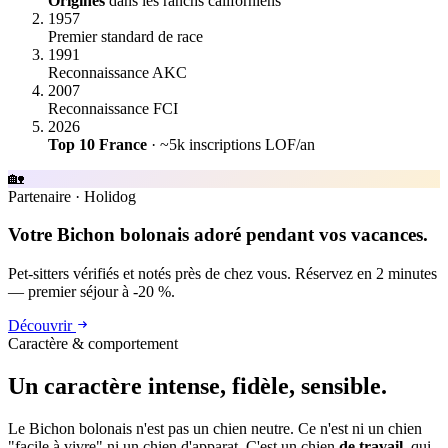
Origines
dans les ranchs californiens
1957
Premier standard de race
1991
Reconnaissance AKC
2007
Reconnaissance FCI
2026
Top 10 France
· ~5k inscriptions LOF/an
🏡
Partenaire
·
Holidog
Votre Bichon bolonais adoré pendant vos vacances.
Pet-sitters vérifiés et notés près de chez vous. Réservez en 2 minutes
— premier séjour à -20 %.
Découvrir
Caractère & comportement
Un caractère
intense, fidèle, sensible.
Le Bichon bolonais n'est pas un chien neutre. Ce n'est ni un chien
"facile à vivre" ni un chien d'apparat. C'est un chien
de travail
, qui