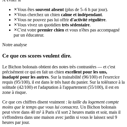
Vous êtes
souvent absent
(plus de 5–6 h par jour).
Vous cherchez un chien
calme et indépendant
.
Vous ne pouvez pas lui offrir
d'activité régulière
.
Vous vivez un quotidien
très sédentaire
.
C'est votre
premier chien
et vous n'êtes pas accompagné
par un éducateur.
Notre analyse
Ce que ces
scores veulent dire.
Le Bichon bolonais obtient des notes très contrastées — et c'est
précisément ce qui en fait un chien
excellent pour les uns,
inadapté pour les autres
. Sur la trainabilité (96/100) et l'exercice
requis (95/100), il est dans le très haut du panier. Sur la tolérance à la
solitude (42/100) et l'adaptation à l'appartement (55/100), il est en
zone à risque.
Ce que ces chiffres disent vraiment :
la taille du logement compte
moins que le temps que vous lui consacrez
. Un Bichon bolonais
peut vivre dans 40 m² à Paris s'il sort 2 heures matin et soir, mais il
s'effondrera dans une maison avec jardin si vous le laissez seul 9
heures par jour.