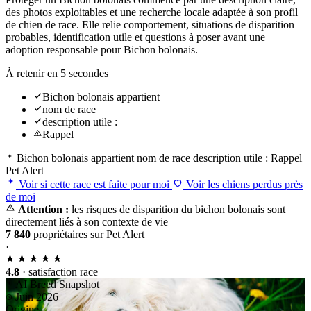
des photos exploitables et une recherche locale adaptée à son profil
de chien de race. Elle relie comportement, situations de disparition
probables, identification utile et questions à poser avant une
adoption responsable pour Bichon bolonais.
À retenir en 5 secondes
Bichon bolonais appartient
nom de race
description utile :
Rappel
Bichon bolonais appartient
nom de race
description utile :
Rappel
Pet Alert
Voir si cette race est faite pour moi
Voir les chiens perdus près
de moi
Attention :
les risques de disparition du bichon bolonais sont
directement liés à son contexte de vie
7 840
propriétaires sur Pet Alert
·
4.8
· satisfaction race
AI Breed Snapshot
Juin 2026
Origine