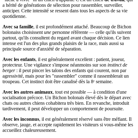
a hérité de générations de sélection pour rassembler, surveiller,
anticiper. Cette intensité se ressent dans tous les aspects de sa vie
quotidienne.
Avec sa famille
, il est profondément attaché. Beaucoup de Bichon
bolonaiss choisissent
une
personne référente — celle qu'ils suivent
partout, qu'ils consultent du regard avant chaque décision. Ce lien
intense est l'un des plus grands plaisirs de la race, mais aussi sa
principale source d'anxiété de séparation.
Avec les enfants
, il est généralement excellent : patient, joueur,
protecteur. Une vigilance s'impose néanmoins sur son
instinct de
berger
: il peut pincer les talons des enfants qui courent, non par
agressivité, mais pour les "rassembler" comme il rassemblerait un
troupeau. Cet instinct doit être canalisé dès la 8ᵉ semaine.
Avec les autres animaux
, tout est possible — à condition d'une
socialisation précoce. Un Bichon bolonais élevé dès le départ avec
chats ou autres chiens cohabitera très bien. En revanche, introduit
tardivement, il peut développer un comportement de poursuite.
Avec les inconnus
, il est généralement réservé sans être méfiant. Il
observe, jauge, et accepte rapidement les visiteurs si vous-même les
accueillez chaleureusement.