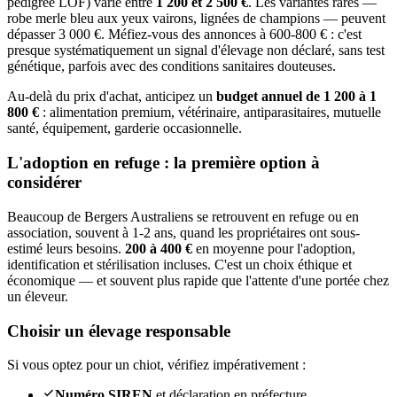
pedigree LOF) varie entre
1 200 et 2 500 €
. Les variantes rares —
robe merle bleu aux yeux vairons, lignées de champions — peuvent
dépasser 3 000 €. Méfiez-vous des annonces à 600-800 € : c'est
presque systématiquement un signal d'élevage non déclaré, sans test
génétique, parfois avec des conditions sanitaires douteuses.
Au-delà du prix d'achat, anticipez un
budget annuel de 1 200 à 1
800 €
: alimentation premium, vétérinaire, antiparasitaires, mutuelle
santé, équipement, garderie occasionnelle.
L'adoption en refuge : la première option à
considérer
Beaucoup de Bergers Australiens se retrouvent en refuge ou en
association, souvent à 1-2 ans, quand les propriétaires ont sous-
estimé leurs besoins.
200 à 400 €
en moyenne pour l'adoption,
identification et stérilisation incluses. C'est un choix éthique et
économique — et souvent plus rapide que l'attente d'une portée chez
un éleveur.
Choisir un élevage responsable
Si vous optez pour un chiot, vérifiez impérativement :
Numéro SIREN
et déclaration en préfecture.