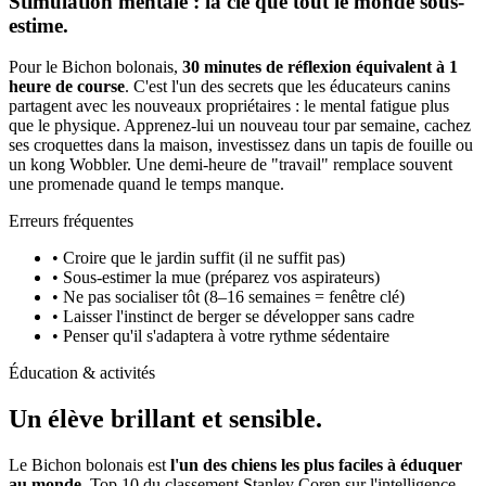
Stimulation mentale : la clé que tout le monde sous-
estime.
Pour le Bichon bolonais,
30 minutes de réflexion équivalent à 1
heure de course
. C'est l'un des secrets que les éducateurs canins
partagent avec les nouveaux propriétaires : le mental fatigue plus
que le physique. Apprenez-lui un nouveau tour par semaine, cachez
ses croquettes dans la maison, investissez dans un tapis de fouille ou
un kong Wobbler. Une demi-heure de "travail" remplace souvent
une promenade quand le temps manque.
Erreurs fréquentes
• Croire que le jardin suffit (il ne suffit pas)
• Sous-estimer la mue (préparez vos aspirateurs)
• Ne pas socialiser tôt (8–16 semaines = fenêtre clé)
• Laisser l'instinct de berger se développer sans cadre
• Penser qu'il s'adaptera à votre rythme sédentaire
Éducation & activités
Un élève
brillant et sensible.
Le Bichon bolonais est
l'un des chiens les plus faciles à éduquer
au monde
. Top 10 du classement Stanley Coren sur l'intelligence