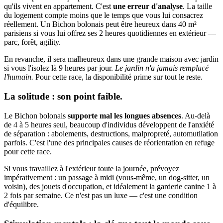
qu'ils vivent en appartement. C'est
une erreur d'analyse
. La taille
du logement compte moins que le temps que vous lui consacrez
réellement. Un Bichon bolonais peut être heureux dans 40 m²
parisiens si vous lui offrez ses 2 heures quotidiennes en extérieur —
parc, forêt, agility.
En revanche, il sera malheureux dans une grande maison avec jardin
si vous l'isolez là 9 heures par jour.
Le jardin n'a jamais remplacé
l'humain.
Pour cette race, la disponibilité prime sur tout le reste.
La solitude : son point faible.
Le Bichon bolonais
supporte mal les longues absences
. Au-delà
de 4 à 5 heures seul, beaucoup d'individus développent de l'anxiété
de séparation : aboiements, destructions, malpropreté, automutilation
parfois. C'est l'une des principales causes de réorientation en refuge
pour cette race.
Si vous travaillez à l'extérieur toute la journée, prévoyez
impérativement : un passage à midi (vous-même, un dog-sitter, un
voisin), des jouets d'occupation, et idéalement la garderie canine 1 à
2 fois par semaine. Ce n'est pas un luxe — c'est une condition
d'équilibre.