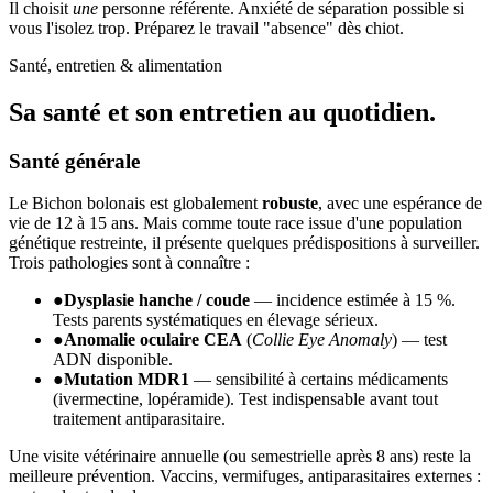
Il choisit
une
personne référente. Anxiété de séparation possible si
vous l'isolez trop. Préparez le travail "absence" dès chiot.
Santé, entretien & alimentation
Sa santé et son
entretien au quotidien.
Santé générale
Le Bichon bolonais est globalement
robuste
, avec une espérance de
vie de 12 à 15 ans. Mais comme toute race issue d'une population
génétique restreinte, il présente quelques prédispositions à surveiller.
Trois pathologies sont à connaître :
●
Dysplasie hanche / coude
— incidence estimée à 15 %.
Tests parents systématiques en élevage sérieux.
●
Anomalie oculaire CEA
(
Collie Eye Anomaly
) — test
ADN disponible.
●
Mutation MDR1
— sensibilité à certains médicaments
(ivermectine, lopéramide). Test indispensable avant tout
traitement antiparasitaire.
Une visite vétérinaire annuelle (ou semestrielle après 8 ans) reste la
meilleure prévention. Vaccins, vermifuges, antiparasitaires externes :