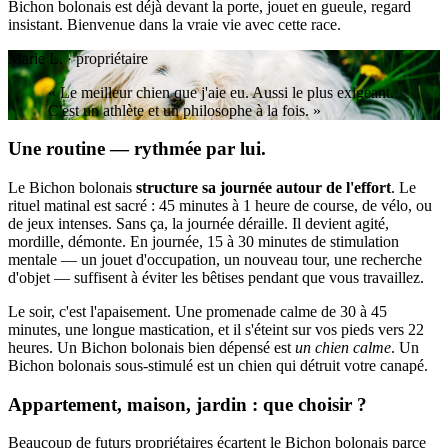
Bichon bolonais est déjà devant la porte, jouet en gueule, regard
insistant. Bienvenue dans la vraie vie avec cette race.
Marie L. · propriétaire
« Le meilleur chien que j'aie eu. Aussi le plus exigeant.
C'est un athlète et un philosophe à la fois. »
Une routine — rythmée par lui.
Le Bichon bolonais
structure sa journée autour de l'effort
. Le
rituel matinal est sacré : 45 minutes à 1 heure de course, de vélo, ou
de jeux intenses. Sans ça, la journée déraille. Il devient agité,
mordille, démonte. En journée, 15 à 30 minutes de stimulation
mentale — un jouet d'occupation, un nouveau tour, une recherche
d'objet — suffisent à éviter les bêtises pendant que vous travaillez.
Le soir, c'est l'apaisement. Une promenade calme de 30 à 45
minutes, une longue mastication, et il s'éteint sur vos pieds vers 22
heures. Un Bichon bolonais bien dépensé est
un chien calme
. Un
Bichon bolonais sous-stimulé est un chien qui détruit votre canapé.
Appartement, maison, jardin : que choisir ?
Beaucoup de futurs propriétaires écartent le Bichon bolonais parce