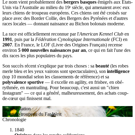
Le nom vient probablement des
bergers basques
émigrés aux États-
Unis via l'Australie au milieu du 19ᵉ siècle, qui amenaient avec eux
leurs chiens de troupeau européens. Ces chiens ont été croisés sur
place avec des Border Collie, des Bergers des Pyrénées et d'autres
races locales — donnant naissance au Bichon bolonais moderne.
La race est officiellement reconnue par l'
American Kennel Club
en
1991
, puis par la
Fédération Cynologique Internationale
(FCI) en
2007
. En France, le LOF (Livre des Origines Français) recense
environ
5 000 nouvelles naissances par an
, ce qui en fait l'une des
dix races les plus populaires du pays.
Son succès récent s'explique par trois choses : sa
beauté
(les robes
merle bleu et les yeux vairons sont spectaculaires), son
intelligence
(top 10 mondial selon les classements de référence) et sa
polyvalence sportive
— il excelle en agility, en frisbee, en obé-
rythmée, en mantrailing. Pour beaucoup, c'est aussi un "chien
Instagram" — ce qui a généré, malheureusement, des achats coup-
de-cœur qui finissent mal.
Représentation
Chien de troupeau du Far West
Chronologie
1840