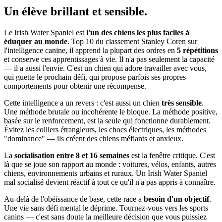
Un élève
brillant et sensible.
Le Irish Water Spaniel est
l'un des chiens les plus faciles à
éduquer au monde
. Top 10 du classement Stanley Coren sur
l'intelligence canine, il apprend la plupart des ordres en
5 répétitions
et conserve ces apprentissages à vie. Il n'a pas seulement la capacité
— il a aussi l'envie. C'est un chien qui adore travailler avec vous,
qui guette le prochain défi, qui propose parfois ses propres
comportements pour obtenir une récompense.
Cette intelligence a un revers : c'est aussi un chien
très sensible
.
Une méthode brutale ou incohérente le bloque. La méthode positive,
basée sur le renforcement, est la seule qui fonctionne durablement.
Évitez les colliers étrangleurs, les chocs électriques, les méthodes
"dominance" — ils créent des chiens méfiants et anxieux.
La
socialisation entre 8 et 16 semaines
est la fenêtre critique. C'est
là que se joue son rapport au monde : voitures, vélos, enfants, autres
chiens, environnements urbains et ruraux. Un Irish Water Spaniel
mal socialisé devient réactif à tout ce qu'il n'a pas appris à connaître.
Au-delà de l'obéissance de base, cette race a
besoin d'un objectif
.
Une vie sans défi mental le déprime. Tournez-vous vers les sports
canins — c'est sans doute la meilleure décision que vous puissiez