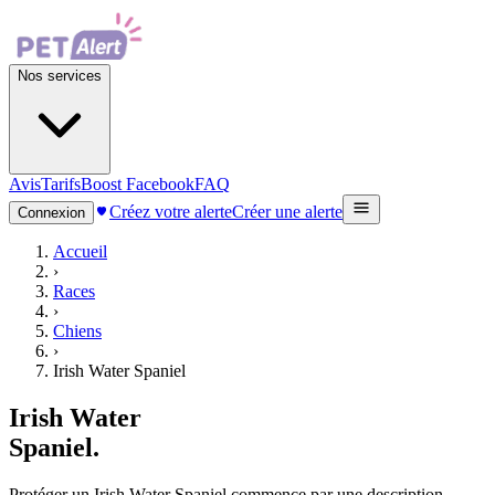
Nos services
Avis
Tarifs
Boost Facebook
FAQ
Créez votre alerte
Créer une alerte
Connexion
Accueil
›
Races
›
Chiens
›
Irish Water Spaniel
Irish Water
Spaniel
.
Protéger un Irish Water Spaniel commence par une description