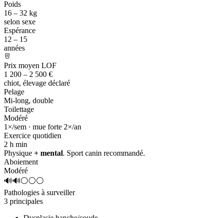
Poids
16 – 32 kg
selon sexe
Espérance
12 – 15
années
Prix moyen LOF
1 200 – 2 500 €
chiot, élevage déclaré
Pelage
Mi-long, double
Toilettage
Modéré
1×/sem · mue forte 2×/an
Exercice quotidien
2 h
min
Physique
+ mental
. Sport canin recommandé.
Aboiement
Modéré
🔊🔊⚪⚪⚪
Pathologies à surveiller
3 principales
Dysplasie hanche/coude