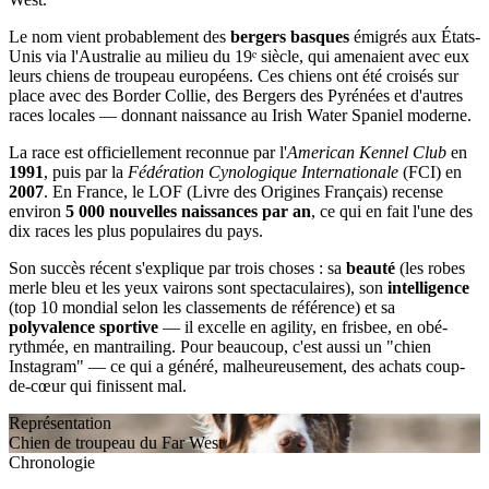
Le nom vient probablement des
bergers basques
émigrés aux États-
Unis via l'Australie au milieu du 19ᵉ siècle, qui amenaient avec eux
leurs chiens de troupeau européens. Ces chiens ont été croisés sur
place avec des Border Collie, des Bergers des Pyrénées et d'autres
races locales — donnant naissance au Irish Water Spaniel moderne.
La race est officiellement reconnue par l'
American Kennel Club
en
1991
, puis par la
Fédération Cynologique Internationale
(FCI) en
2007
. En France, le LOF (Livre des Origines Français) recense
environ
5 000 nouvelles naissances par an
, ce qui en fait l'une des
dix races les plus populaires du pays.
Son succès récent s'explique par trois choses : sa
beauté
(les robes
merle bleu et les yeux vairons sont spectaculaires), son
intelligence
(top 10 mondial selon les classements de référence) et sa
polyvalence sportive
— il excelle en agility, en frisbee, en obé-
rythmée, en mantrailing. Pour beaucoup, c'est aussi un "chien
Instagram" — ce qui a généré, malheureusement, des achats coup-
de-cœur qui finissent mal.
Représentation
Chien de troupeau du Far West
Chronologie