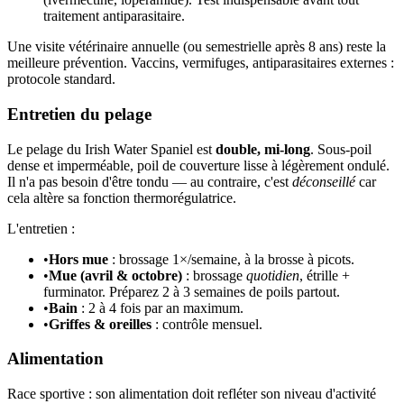
traitement antiparasitaire.
Une visite vétérinaire annuelle (ou semestrielle après 8 ans) reste la
meilleure prévention. Vaccins, vermifuges, antiparasitaires externes :
protocole standard.
Entretien du pelage
Le pelage du Irish Water Spaniel est
double, mi-long
. Sous-poil
dense et imperméable, poil de couverture lisse à légèrement ondulé.
Il n'a pas besoin d'être tondu — au contraire, c'est
déconseillé
car
cela altère sa fonction thermorégulatrice.
L'entretien :
•
Hors mue
: brossage 1×/semaine, à la brosse à picots.
•
Mue (avril & octobre)
: brossage
quotidien
, étrille +
furminator. Préparez 2 à 3 semaines de poils partout.
•
Bain
: 2 à 4 fois par an maximum.
•
Griffes & oreilles
: contrôle mensuel.
Alimentation
Race sportive : son alimentation doit refléter son niveau d'activité