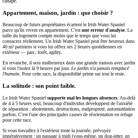
canapé.
Appartement, maison, jardin : que choisir ?
Beaucoup de futurs propriétaires écartent le Irish Water Spaniel
parce qu'ils vivent en appartement. C'est
une erreur d'analyse
. La
taille du logement compte moins que le temps que vous lui
consacrez réellement. Un Irish Water Spaniel peut être heureux dans
40 m² parisiens si vous lui offrez ses 2 heures quotidiennes en
extérieur — parc, forêt, agility.
En revanche, il sera malheureux dans une grande maison avec jardin
si vous l'isolez là 9 heures par jour.
Le jardin n'a jamais remplacé
l'humain.
Pour cette race, la disponibilité prime sur tout le reste.
La solitude : son point faible.
Le Irish Water Spaniel
supporte mal les longues absences
. Au-delà
de 4 à 5 heures seul, beaucoup d'individus développent de l'anxiété
de séparation : aboiements, destructions, malpropreté, automutilation
parfois. C'est l'une des principales causes de réorientation en refuge
pour cette race.
Si vous travaillez à l'extérieur toute la journée, prévoyez
impérativement : un passage à midi (vous-même, un dog-sitter, un