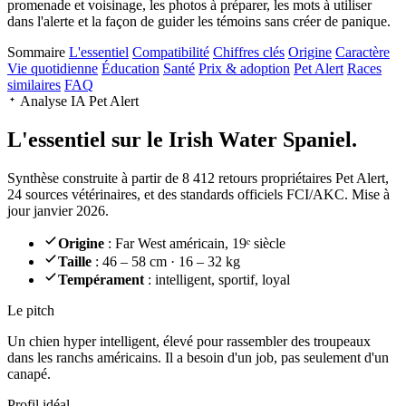
promenade et voisinage, les photos à préparer, les mots à utiliser
dans l'alerte et la façon de guider les témoins sans créer de panique.
Sommaire
L'essentiel
Compatibilité
Chiffres clés
Origine
Caractère
Vie quotidienne
Éducation
Santé
Prix & adoption
Pet Alert
Races
similaires
FAQ
Analyse IA Pet Alert
L'essentiel sur le
Irish Water Spaniel.
Synthèse construite à partir de 8 412 retours propriétaires Pet Alert,
24 sources vétérinaires, et des standards officiels FCI/AKC. Mise à
jour janvier 2026.
Origine
: Far West américain, 19ᵉ siècle
Taille
: 46 – 58 cm · 16 – 32 kg
Tempérament
: intelligent, sportif, loyal
Le pitch
Un chien hyper intelligent
, élevé pour rassembler des troupeaux
dans les ranchs américains. Il a besoin d'un job, pas seulement d'un
canapé.
Profil idéal