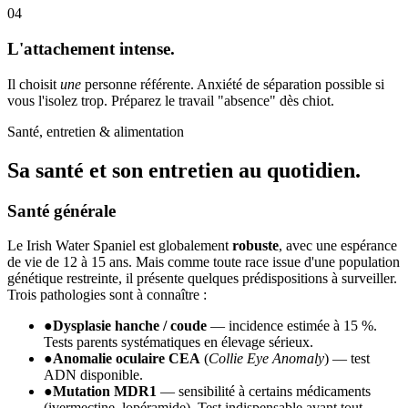
04
L'attachement intense.
Il choisit
une
personne référente. Anxiété de séparation possible si
vous l'isolez trop. Préparez le travail "absence" dès chiot.
Santé, entretien & alimentation
Sa santé et son
entretien au quotidien.
Santé générale
Le Irish Water Spaniel est globalement
robuste
, avec une espérance
de vie de 12 à 15 ans. Mais comme toute race issue d'une population
génétique restreinte, il présente quelques prédispositions à surveiller.
Trois pathologies sont à connaître :
●
Dysplasie hanche / coude
— incidence estimée à 15 %.
Tests parents systématiques en élevage sérieux.
●
Anomalie oculaire CEA
(
Collie Eye Anomaly
) — test
ADN disponible.
●
Mutation MDR1
— sensibilité à certains médicaments
(ivermectine, lopéramide). Test indispensable avant tout