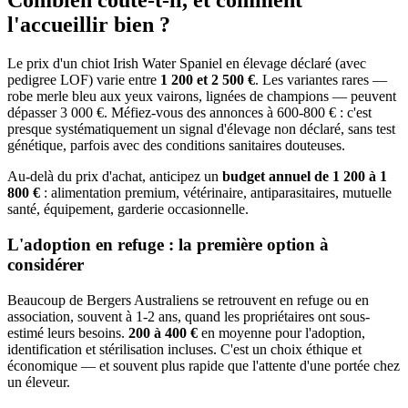
Combien coûte-t-il, et
comment
l'accueillir bien ?
Le prix d'un chiot Irish Water Spaniel en élevage déclaré (avec
pedigree LOF) varie entre
1 200 et 2 500 €
. Les variantes rares —
robe merle bleu aux yeux vairons, lignées de champions — peuvent
dépasser 3 000 €. Méfiez-vous des annonces à 600-800 € : c'est
presque systématiquement un signal d'élevage non déclaré, sans test
génétique, parfois avec des conditions sanitaires douteuses.
Au-delà du prix d'achat, anticipez un
budget annuel de 1 200 à 1
800 €
: alimentation premium, vétérinaire, antiparasitaires, mutuelle
santé, équipement, garderie occasionnelle.
L'adoption en refuge : la première option à
considérer
Beaucoup de Bergers Australiens se retrouvent en refuge ou en
association, souvent à 1-2 ans, quand les propriétaires ont sous-
estimé leurs besoins.
200 à 400 €
en moyenne pour l'adoption,
identification et stérilisation incluses. C'est un choix éthique et
économique — et souvent plus rapide que l'attente d'une portée chez
un éleveur.