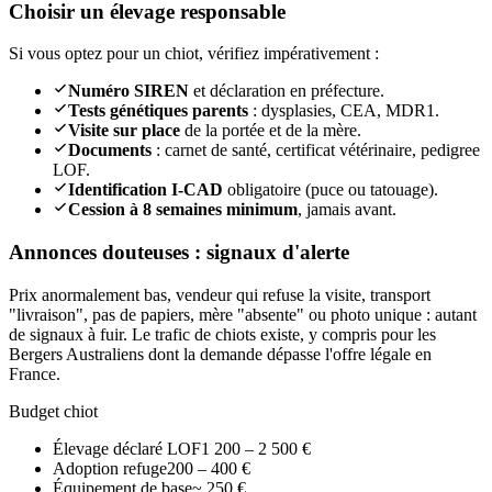
Choisir un élevage responsable
Si vous optez pour un chiot, vérifiez impérativement :
Numéro SIREN
et déclaration en préfecture.
Tests génétiques parents
: dysplasies, CEA, MDR1.
Visite sur place
de la portée et de la mère.
Documents
: carnet de santé, certificat vétérinaire, pedigree
LOF.
Identification I-CAD
obligatoire (puce ou tatouage).
Cession à 8 semaines minimum
, jamais avant.
Annonces douteuses : signaux d'alerte
Prix anormalement bas, vendeur qui refuse la visite, transport
"livraison", pas de papiers, mère "absente" ou photo unique : autant
de signaux à fuir. Le trafic de chiots existe, y compris pour les
Bergers Australiens dont la demande dépasse l'offre légale en
France.
Budget chiot
Élevage déclaré LOF
1 200 – 2 500 €
Adoption refuge
200 – 400 €
Équipement de base
~ 250 €