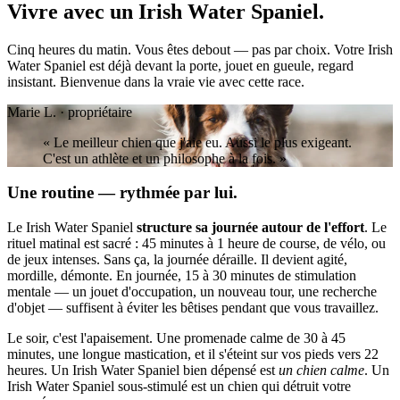
Vivre avec un
Irish Water Spaniel.
Cinq heures du matin. Vous êtes debout — pas par choix. Votre Irish
Water Spaniel est déjà devant la porte, jouet en gueule, regard
insistant. Bienvenue dans la vraie vie avec cette race.
Marie L. · propriétaire
« Le meilleur chien que j'aie eu. Aussi le plus exigeant.
C'est un athlète et un philosophe à la fois. »
Une routine — rythmée par lui.
Le Irish Water Spaniel
structure sa journée autour de l'effort
. Le
rituel matinal est sacré : 45 minutes à 1 heure de course, de vélo, ou
de jeux intenses. Sans ça, la journée déraille. Il devient agité,
mordille, démonte. En journée, 15 à 30 minutes de stimulation
mentale — un jouet d'occupation, un nouveau tour, une recherche
d'objet — suffisent à éviter les bêtises pendant que vous travaillez.
Le soir, c'est l'apaisement. Une promenade calme de 30 à 45
minutes, une longue mastication, et il s'éteint sur vos pieds vers 22
heures. Un Irish Water Spaniel bien dépensé est
un chien calme
. Un
Irish Water Spaniel sous-stimulé est un chien qui détruit votre