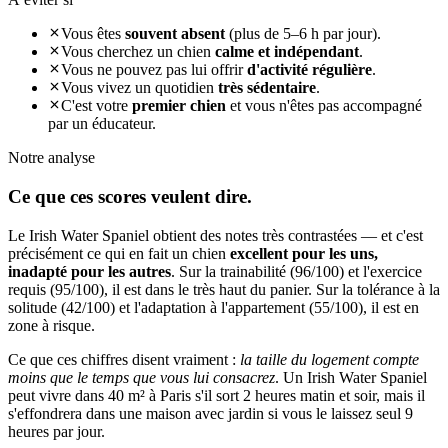
Vous êtes
souvent absent
(plus de 5–6 h par jour).
Vous cherchez un chien
calme et indépendant
.
Vous ne pouvez pas lui offrir
d'activité régulière
.
Vous vivez un quotidien
très sédentaire
.
C'est votre
premier chien
et vous n'êtes pas accompagné
par un éducateur.
Notre analyse
Ce que ces
scores veulent dire.
Le Irish Water Spaniel obtient des notes très contrastées — et c'est
précisément ce qui en fait un chien
excellent pour les uns,
inadapté pour les autres
. Sur la trainabilité (96/100) et l'exercice
requis (95/100), il est dans le très haut du panier. Sur la tolérance à la
solitude (42/100) et l'adaptation à l'appartement (55/100), il est en
zone à risque.
Ce que ces chiffres disent vraiment :
la taille du logement compte
moins que le temps que vous lui consacrez
. Un Irish Water Spaniel
peut vivre dans 40 m² à Paris s'il sort 2 heures matin et soir, mais il
s'effondrera dans une maison avec jardin si vous le laissez seul 9
heures par jour.