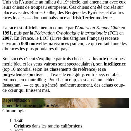
Unis via l'Australie au milieu du 19ᵉ siècle, qui amenaient avec eux
leurs chiens de troupeau européens. Ces chiens ont été croisés sur
place avec des Border Collie, des Bergers des Pyrénées et d'autres
races locales — donnant naissance au Irish Terrier moderne.
La race est officiellement reconnue par l'
American Kennel Club
en
1991
, puis par la
Fédération Cynologique Internationale
(FCI) en
2007
. En France, le LOF (Livre des Origines Français) recense
environ
5 000 nouvelles naissances par an
, ce qui en fait l'une des
dix races les plus populaires du pays.
Son succès récent s'explique par trois choses : sa
beauté
(les robes
merle bleu et les yeux vairons sont spectaculaires), son
intelligence
(top 10 mondial selon les classements de référence) et sa
polyvalence sportive
— il excelle en agility, en frisbee, en obé-
rythmée, en mantrailing. Pour beaucoup, c'est aussi un "chien
Instagram" — ce qui a généré, malheureusement, des achats coup-
de-cœur qui finissent mal.
Représentation
Chien de troupeau du Far West
Chronologie
1840
Origines
dans les ranchs californiens