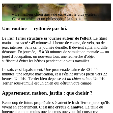
Marie L. · propriétaire
« Le meilleur chien que j'aie eu. Aussi le plus exigeant.
C'est un athlète et un philosophe à la fois. »
Une routine — rythmée par lui.
Le Irish Terrier
structure sa journée autour de l'effort
. Le rituel
matinal est sacré : 45 minutes à 1 heure de course, de vélo, ou de
jeux intenses. Sans ça, la journée déraille. Il devient agité, mordille,
démonte. En journée, 15 à 30 minutes de stimulation mentale — un
jouet d'occupation, un nouveau tour, une recherche d'objet —
suffisent à éviter les bêtises pendant que vous travaillez.
Le soir, c'est l'apaisement. Une promenade calme de 30 à 45
minutes, une longue mastication, et il s'éteint sur vos pieds vers 22
heures. Un Irish Terrier bien dépensé est
un chien calme
. Un Irish
Terrier sous-stimulé est un chien qui détruit votre canapé.
Appartement, maison, jardin : que choisir ?
Beaucoup de futurs propriétaires écartent le Irish Terrier parce qu'ils
vivent en appartement. C'est
une erreur d'analyse
. La taille du
logement compte moins que le temps que vous lui consacrez