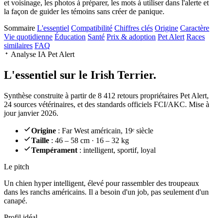
et voisinage, les photos à préparer, les mots à utiliser dans l'alerte et
la façon de guider les témoins sans créer de panique.
Sommaire
L'essentiel
Compatibilité
Chiffres clés
Origine
Caractère
Vie quotidienne
Éducation
Santé
Prix & adoption
Pet Alert
Races
similaires
FAQ
Analyse IA Pet Alert
L'essentiel sur le
Irish Terrier.
Synthèse construite à partir de 8 412 retours propriétaires Pet Alert,
24 sources vétérinaires, et des standards officiels FCI/AKC. Mise à
jour janvier 2026.
Origine
: Far West américain, 19ᵉ siècle
Taille
: 46 – 58 cm · 16 – 32 kg
Tempérament
: intelligent, sportif, loyal
Le pitch
Un chien hyper intelligent
, élevé pour rassembler des troupeaux
dans les ranchs américains. Il a besoin d'un job, pas seulement d'un
canapé.
Profil idéal