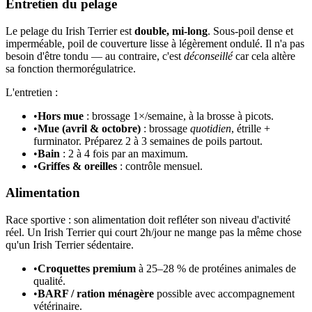
Entretien du pelage
Le pelage du Irish Terrier est
double, mi-long
. Sous-poil dense et
imperméable, poil de couverture lisse à légèrement ondulé. Il n'a pas
besoin d'être tondu — au contraire, c'est
déconseillé
car cela altère
sa fonction thermorégulatrice.
L'entretien :
•
Hors mue
: brossage 1×/semaine, à la brosse à picots.
•
Mue (avril & octobre)
: brossage
quotidien
, étrille +
furminator. Préparez 2 à 3 semaines de poils partout.
•
Bain
: 2 à 4 fois par an maximum.
•
Griffes & oreilles
: contrôle mensuel.
Alimentation
Race sportive : son alimentation doit refléter son niveau d'activité
réel. Un Irish Terrier qui court 2h/jour ne mange pas la même chose
qu'un Irish Terrier sédentaire.
•
Croquettes premium
à 25–28 % de protéines animales de
qualité.
•
BARF / ration ménagère
possible avec accompagnement
vétérinaire.