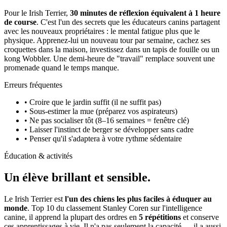
Pour le Irish Terrier,
30 minutes de réflexion équivalent à 1 heure
de course
. C'est l'un des secrets que les éducateurs canins partagent
avec les nouveaux propriétaires : le mental fatigue plus que le
physique. Apprenez-lui un nouveau tour par semaine, cachez ses
croquettes dans la maison, investissez dans un tapis de fouille ou un
kong Wobbler. Une demi-heure de "travail" remplace souvent une
promenade quand le temps manque.
Erreurs fréquentes
• Croire que le jardin suffit (il ne suffit pas)
• Sous-estimer la mue (préparez vos aspirateurs)
• Ne pas socialiser tôt (8–16 semaines = fenêtre clé)
• Laisser l'instinct de berger se développer sans cadre
• Penser qu'il s'adaptera à votre rythme sédentaire
Éducation & activités
Un élève
brillant et sensible.
Le Irish Terrier est
l'un des chiens les plus faciles à éduquer au
monde
. Top 10 du classement Stanley Coren sur l'intelligence
canine, il apprend la plupart des ordres en
5 répétitions
et conserve
ces apprentissages à vie. Il n'a pas seulement la capacité — il a aussi