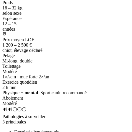
Poids
16 – 32 kg
selon sexe
Espérance
12 – 15
années
Prix moyen LOF
1 200 – 2 500 €
chiot, élevage déclaré
Pelage
Mi-long, double
Toilettage
Modéré
1×/sem · mue forte 2×/an
Exercice quotidien
2 h
min
Physique
+ mental
. Sport canin recommandé.
Aboiement
Modéré
🔊🔊⚪⚪⚪
Pathologies à surveiller
3 principales
Dysplasie hanche/coude