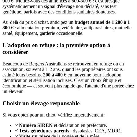
000 €. Méfiez-vous des annonces à 600-800 € : c'est presque
systématiquement un signal d'élevage non déclaré, sans test
génétique, parfois avec des conditions sanitaires douteuses.
Au-delà du prix d'achat, anticipez un
budget annuel de 1 200 à 1
800 €
: alimentation premium, vétérinaire, antiparasitaires, mutuelle
santé, équipement, garderie occasionnelle.
L'adoption en refuge : la première option à
considérer
Beaucoup de Bergers Australiens se retrouvent en refuge ou en
association, souvent à 1-2 ans, quand les propriétaires ont sous-
estimé leurs besoins.
200 à 400 €
en moyenne pour l'adoption,
identification et stérilisation incluses. C'est un choix éthique et
économique — et souvent plus rapide que l'attente d'une portée chez
un éleveur.
Choisir un élevage responsable
Si vous optez pour un chiot, vérifiez impérativement :
Numéro SIREN
et déclaration en préfecture.
Tests génétiques parents
: dysplasies, CEA, MDR1.
Visite sur place
de la portée et de la mère.