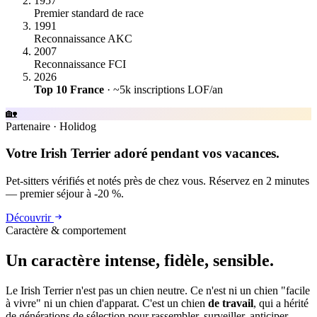
1957
Premier standard de race
1991
Reconnaissance AKC
2007
Reconnaissance FCI
2026
Top 10 France
· ~5k inscriptions LOF/an
🏡
Partenaire
·
Holidog
Votre Irish Terrier adoré pendant vos vacances.
Pet-sitters vérifiés et notés près de chez vous. Réservez en 2 minutes
— premier séjour à -20 %.
Découvrir
Caractère & comportement
Un caractère
intense, fidèle, sensible.
Le Irish Terrier n'est pas un chien neutre. Ce n'est ni un chien "facile
à vivre" ni un chien d'apparat. C'est un chien
de travail
, qui a hérité
de générations de sélection pour rassembler, surveiller, anticiper.