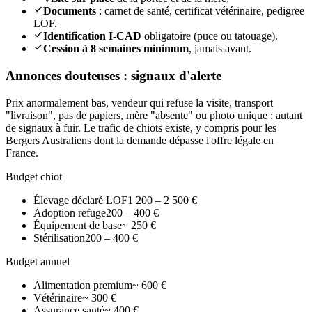
Documents
: carnet de santé, certificat vétérinaire, pedigree
LOF.
Identification I-CAD
obligatoire (puce ou tatouage).
Cession à 8 semaines minimum
, jamais avant.
Annonces douteuses : signaux d'alerte
Prix anormalement bas, vendeur qui refuse la visite, transport
"livraison", pas de papiers, mère "absente" ou photo unique : autant
de signaux à fuir. Le trafic de chiots existe, y compris pour les
Bergers Australiens dont la demande dépasse l'offre légale en
France.
Budget chiot
Élevage déclaré LOF
1 200 – 2 500 €
Adoption refuge
200 – 400 €
Équipement de base
~ 250 €
Stérilisation
200 – 400 €
Budget annuel
Alimentation premium
~ 600 €
Vétérinaire
~ 300 €
Assurance santé
~ 400 €