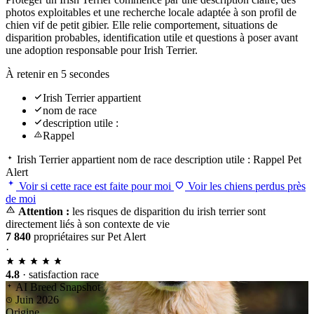
photos exploitables et une recherche locale adaptée à son profil de
chien vif de petit gibier. Elle relie comportement, situations de
disparition probables, identification utile et questions à poser avant
une adoption responsable pour Irish Terrier.
À retenir en 5 secondes
Irish Terrier appartient
nom de race
description utile :
Rappel
Irish Terrier appartient
nom de race
description utile :
Rappel
Pet
Alert
Voir si cette race est faite pour moi
Voir les chiens perdus près
de moi
Attention :
les risques de disparition du irish terrier sont
directement liés à son contexte de vie
7 840
propriétaires sur Pet Alert
·
4.8
· satisfaction race
AI Breed Snapshot
Juin 2026
Origine