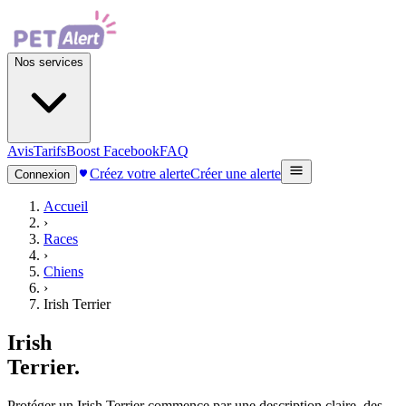
Nos services
Avis
Tarifs
Boost Facebook
FAQ
Créez votre alerte
Créer une alerte
Connexion
Accueil
›
Races
›
Chiens
›
Irish Terrier
Irish
Terrier
.
Protéger un Irish Terrier commence par une description claire, des