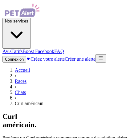
Nos services
Avis
Tarifs
Boost Facebook
FAQ
Créez votre alerte
Créer une alerte
Connexion
Accueil
›
Races
›
Chats
›
Curl américain
Curl
américain
.
Protéger un Curl américain commence par une description claire,