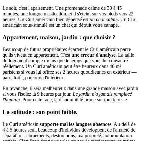
Le soir, c'est l'apaisement. Une promenade calme de 30 à 45
minutes, une longue mastication, et il s'éteint sur vos pieds vers 22
heures. Un Curl américain bien dépensé est
un chat calme
. Un Curl
américain sous-stimulé est un chat qui détruit votre canapé.
Appartement, maison, jardin : que choisir ?
Beaucoup de futurs propriétaires écartent le Curl américain parce
qu'ils vivent en appartement. C'est
une erreur d'analyse
. La taille
du logement compte moins que le temps que vous lui consacrez
réellement. Un Curl américain peut être heureux dans 40 m²
parisiens si vous lui offrez ses 2 heures quotidiennes en extérieur —
parc, forêt, parcours d'intérieur.
En revanche, il sera malheureux dans une grande maison avec jardin
si vous l'isolez là 9 heures par jour.
Le jardin n'a jamais remplacé
l'humain.
Pour cette race, la disponibilité prime sur tout le reste.
La solitude : son point faible.
Le Curl américain
supporte mal les longues absences
. Au-delà de
4 à 5 heures seul, beaucoup d'individus développent de l'anxiété de
séparation : aboiements, destructions, malpropreté, automutilation