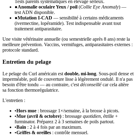
Tests parents systématiques en élevage sérieux.
●
Anomalie oculaire Yeux / poil
(
Collie Eye Anomaly
) —
test ADN disponible.
●
Mutation I-CAD
— sensibilité à certains médicaments
(ivermectine, lopéramide). Test indispensable avant tout
traitement antiparasitaire.
Une visite vétérinaire annuelle (ou semestrielle après 8 ans) reste la
meilleure prévention. Vaccins, vermifuges, antiparasitaires externes :
protocole standard.
Entretien du pelage
Le pelage du Curl américain est
double, mi-long
. Sous-poil dense et
imperméable, poil de couverture lisse à légèrement ondulé. Il n'a pas
besoin d'être tondu — au contraire, c'est
déconseillé
car cela altère
sa fonction thermorégulatrice.
L'entretien :
•
Hors mue
: brossage 1×/semaine, à la brosse à picots.
•
Mue (avril & octobre)
: brossage
quotidien
, étrille +
furminator. Préparez 2 à 3 semaines de poils partout.
•
Bain
: 2 à 4 fois par an maximum.
•
Griffes & oreilles
: contrôle mensuel.