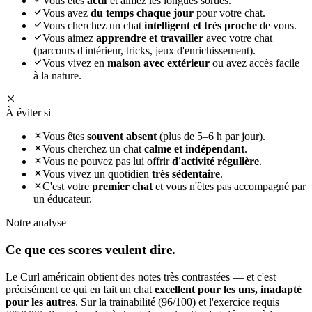
Vous êtes
actif
et aimez les longues sorties.
Vous avez
du temps chaque jour
pour votre chat.
Vous cherchez un chat
intelligent et très proche
de vous.
Vous aimez
apprendre et travailler
avec votre chat
(parcours d'intérieur, tricks, jeux d'enrichissement).
Vous vivez en
maison avec extérieur
ou avez accès facile
à la nature.
À éviter si
Vous êtes
souvent absent
(plus de 5–6 h par jour).
Vous cherchez un chat
calme et indépendant
.
Vous ne pouvez pas lui offrir
d'activité régulière
.
Vous vivez un quotidien
très sédentaire
.
C'est votre
premier chat
et vous n'êtes pas accompagné par
un éducateur.
Notre analyse
Ce que ces
scores veulent dire.
Le Curl américain obtient des notes très contrastées — et c'est
précisément ce qui en fait un chat
excellent pour les uns, inadapté
pour les autres
. Sur la trainabilité (96/100) et l'exercice requis