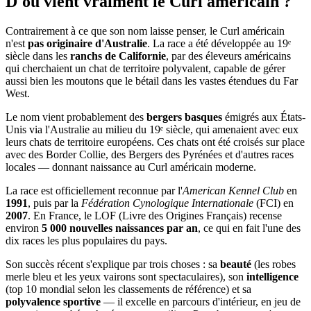
D'où vient vraiment
le Curl américain ?
Contrairement à ce que son nom laisse penser, le Curl américain
n'est
pas originaire d'Australie
. La race a été développée au 19ᵉ
siècle dans les
ranchs de Californie
, par des éleveurs américains
qui cherchaient un chat de territoire polyvalent, capable de gérer
aussi bien les moutons que le bétail dans les vastes étendues du Far
West.
Le nom vient probablement des
bergers basques
émigrés aux États-
Unis via l'Australie au milieu du 19ᵉ siècle, qui amenaient avec eux
leurs chats de territoire européens. Ces chats ont été croisés sur place
avec des Border Collie, des Bergers des Pyrénées et d'autres races
locales — donnant naissance au Curl américain moderne.
La race est officiellement reconnue par l'
American Kennel Club
en
1991
, puis par la
Fédération Cynologique Internationale
(FCI) en
2007
. En France, le LOF (Livre des Origines Français) recense
environ
5 000 nouvelles naissances par an
, ce qui en fait l'une des
dix races les plus populaires du pays.
Son succès récent s'explique par trois choses : sa
beauté
(les robes
merle bleu et les yeux vairons sont spectaculaires), son
intelligence
(top 10 mondial selon les classements de référence) et sa
polyvalence sportive
— il excelle en parcours d'intérieur, en jeu de