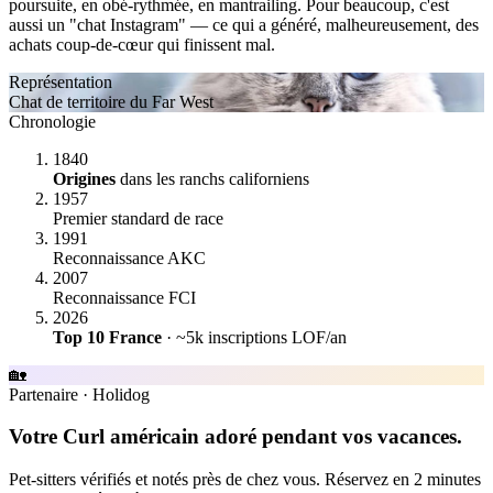
poursuite, en obé-rythmée, en mantrailing. Pour beaucoup, c'est
aussi un "chat Instagram" — ce qui a généré, malheureusement, des
achats coup-de-cœur qui finissent mal.
Représentation
Chat de territoire du Far West
Chronologie
1840
Origines
dans les ranchs californiens
1957
Premier standard de race
1991
Reconnaissance AKC
2007
Reconnaissance FCI
2026
Top 10 France
· ~5k inscriptions LOF/an
🏡
Partenaire
·
Holidog
Votre Curl américain adoré pendant vos vacances.
Pet-sitters vérifiés et notés près de chez vous. Réservez en 2 minutes