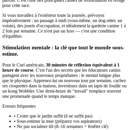
parfois. C'est l'une des principales causes de réorientation en refuge
pour cette race.
Si vous travaillez à l'extérieur toute la journée, prévoyez
impérativement : un passage à midi (vous-même, un dog-sitter, un
voisin), des jouets d'occupation, et idéalement la garderie canine 1 à
2 fois par semaine. Ce n'est pas un luxe — c'est une condition
d'équilibre.
Stimulation mentale : la clé que tout le monde sous-
estime.
Pour le Curl américain,
30 minutes de réflexion équivalent à 1
heure de course
. C'est l'un des secrets que les éducateurs canins
partagent avec les nouveaux propriétaires : le mental fatigue plus
que le physique. Apprenez-lui un nouveau tour par semaine, cachez
ses croquettes dans la maison, investissez dans un tapis de fouille ou
un kong Wobbler. Une demi-heure de "travail" remplace souvent
une promenade quand le temps manque.
Erreurs fréquentes
• Croire que le jardin suffit (il ne suffit pas)
• Sous-estimer la mue (préparez vos aspirateurs)
• Ne pas socialiser tôt (8–16 semaines = fenêtre clé)