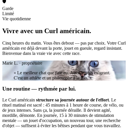
🛡️
Garde
Limité
Vie quotidienne
Vivre avec un
Curl américain.
Cinq heures du matin. Vous êtes debout — pas par choix. Votre Curl
américain est déjà devant la porte, jouet en gueule, regard insistant.
Bienvenue dans la vraie vie avec cette race.
Marie L. · propriétaire
« Le meilleur chat que j'aie eu. Aussi le plus exigeant.
C'est un athlète et un philosophe à la fois. »
Une routine — rythmée par lui.
Le Curl américain
structure sa journée autour de l'effort
. Le
rituel matinal est sacré : 45 minutes à 1 heure de course, de vélo, ou
de jeux intenses. Sans ça, la journée déraille. Il devient agité,
mordille, démonte. En journée, 15 à 30 minutes de stimulation
mentale — un jouet d'occupation, un nouveau tour, une recherche
d'objet — suffisent à éviter les bêtises pendant que vous travaillez.