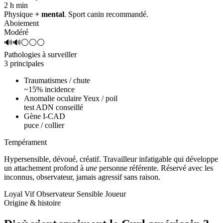
2 h
min
Physique
+ mental
. Sport canin recommandé.
Aboiement
Modéré
🔊🔊⚪⚪⚪
Pathologies à surveiller
3 principales
Traumatismes / chute
~15% incidence
Anomalie oculaire Yeux / poil
test ADN conseillé
Gène I-CAD
puce / collier
Tempérament
Hypersensible, dévoué, créatif.
Travailleur infatigable qui développe
un attachement profond à
une
personne référente. Réservé avec les
inconnus, observateur, jamais agressif sans raison.
Loyal
Vif
Observateur
Sensible
Joueur
Origine & histoire