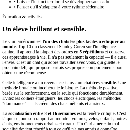
• Laisser l'instinct territorial se développer sans cadre
• Penser qu'il s'adaptera à votre rythme sédentaire
Éducation & activités
Un élève
brillant et sensible.
Le Curl américain est
l'un des chats les plus faciles à éduquer au
monde
. Top 10 du classement Stanley Coren sur l'intelligence
canine, il apprend la plupart des ordres en
5 répétitions
et conserve
ces apprentissages à vie. Il n'a pas seulement la capacité — il a aussi
l'envie. C'est un chat qui adore travailler avec vous, qui guette le
prochain défi, qui propose parfois ses propres comportements pour
obtenir une récompense.
Cette intelligence a un revers : c'est aussi un chat
très sensible
. Une
méthode brutale ou incohérente le bloque. La méthode positive,
basée sur le renforcement, est la seule qui fonctionne durablement.
Évitez les colliers étrangleurs, les chocs électriques, les méthodes
"dominance" — ils créent des chats méfiants et anxieux.
La
socialisation entre 8 et 16 semaines
est la fenêtre critique. C'est
là que se joue son rapport au monde : voitures, vélos, enfants, autres
chats, environnements urbains et ruraux. Un Curl américain mal
socialisé devient réactif à tout ce qu'il n'a pas appris à connaître.