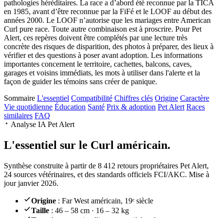
pathologies héréditaires. La race a d’abord été reconnue par la TICA
en 1985, avant d’être reconnue par la FiFé et le LOOF au début des
années 2000. Le LOOF n’autorise que les mariages entre American
Curl pure race. Toute autre combinaison est à proscrire. Pour Pet
Alert, ces repères doivent être complétés par une lecture très
concrète des risques de disparition, des photos à préparer, des lieux à
vérifier et des questions à poser avant adoption. Les informations
importantes concernent le territoire, cachettes, balcons, caves,
garages et voisins immédiats, les mots à utiliser dans l'alerte et la
façon de guider les témoins sans créer de panique.
Sommaire
L'essentiel
Compatibilité
Chiffres clés
Origine
Caractère
Vie quotidienne
Éducation
Santé
Prix & adoption
Pet Alert
Races
similaires
FAQ
Analyse IA Pet Alert
L'essentiel sur le
Curl américain.
Synthèse construite à partir de 8 412 retours propriétaires Pet Alert,
24 sources vétérinaires, et des standards officiels FCI/AKC. Mise à
jour janvier 2026.
Origine
: Far West américain, 19ᵉ siècle
Taille
: 46 – 58 cm · 16 – 32 kg