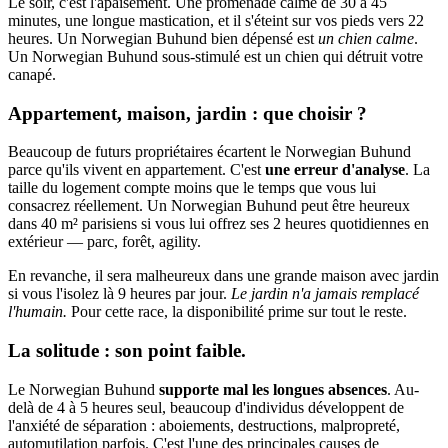
Le soir, c'est l'apaisement. Une promenade calme de 30 à 45
minutes, une longue mastication, et il s'éteint sur vos pieds vers 22
heures. Un Norwegian Buhund bien dépensé est
un chien calme
.
Un Norwegian Buhund sous-stimulé est un chien qui détruit votre
canapé.
Appartement, maison, jardin : que choisir ?
Beaucoup de futurs propriétaires écartent le Norwegian Buhund
parce qu'ils vivent en appartement. C'est
une erreur d'analyse
. La
taille du logement compte moins que le temps que vous lui
consacrez réellement. Un Norwegian Buhund peut être heureux
dans 40 m² parisiens si vous lui offrez ses 2 heures quotidiennes en
extérieur — parc, forêt, agility.
En revanche, il sera malheureux dans une grande maison avec jardin
si vous l'isolez là 9 heures par jour.
Le jardin n'a jamais remplacé
l'humain.
Pour cette race, la disponibilité prime sur tout le reste.
La solitude : son point faible.
Le Norwegian Buhund
supporte mal les longues absences
. Au-
delà de 4 à 5 heures seul, beaucoup d'individus développent de
l'anxiété de séparation : aboiements, destructions, malpropreté,
automutilation parfois. C'est l'une des principales causes de