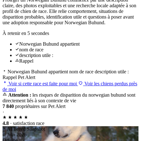
claire, des photos exploitables et une recherche locale adaptée à son
profil de chien de race. Elle relie comportement, situations de
disparition probables, identification utile et questions à poser avant
une adoption responsable pour Norwegian Buhund.
À retenir en 5 secondes
Norwegian Buhund appartient
nom de race
description utile :
Rappel
Norwegian Buhund appartient
nom de race
description utile :
Rappel
Pet Alert
Voir si cette race est faite pour moi
Voir les chiens perdus près
de moi
Attention :
les risques de disparition du norwegian buhund sont
directement liés à son contexte de vie
7 840
propriétaires sur Pet Alert
·
4.8
· satisfaction race
AI Breed Snapshot
Juin 2026
Origine