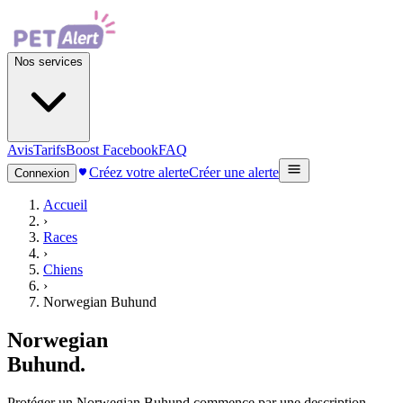
Nos services
Avis
Tarifs
Boost Facebook
FAQ
Créez votre alerte
Créer une alerte
Connexion
Accueil
›
Races
›
Chiens
›
Norwegian Buhund
Norwegian
Buhund
.
Protéger un Norwegian Buhund commence par une description