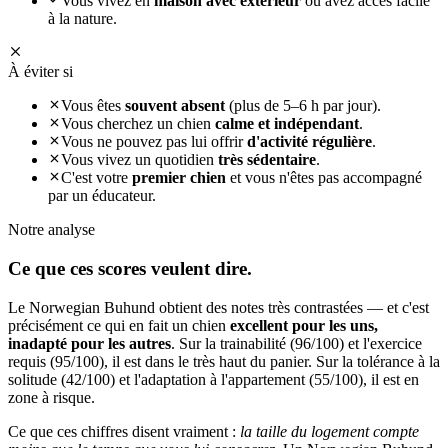
Vous vivez en
maison avec extérieur
ou avez accès facile
à la nature.
À éviter si
Vous êtes
souvent absent
(plus de 5–6 h par jour).
Vous cherchez un chien
calme et indépendant
.
Vous ne pouvez pas lui offrir
d'activité régulière
.
Vous vivez un quotidien
très sédentaire
.
C'est votre
premier chien
et vous n'êtes pas accompagné
par un éducateur.
Notre analyse
Ce que ces
scores veulent dire.
Le Norwegian Buhund obtient des notes très contrastées — et c'est
précisément ce qui en fait un chien
excellent pour les uns,
inadapté pour les autres
. Sur la trainabilité (96/100) et l'exercice
requis (95/100), il est dans le très haut du panier. Sur la tolérance à la
solitude (42/100) et l'adaptation à l'appartement (55/100), il est en
zone à risque.
Ce que ces chiffres disent vraiment :
la taille du logement compte