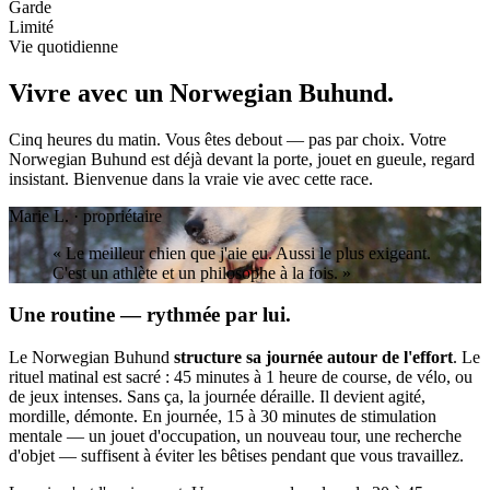
Garde
Limité
Vie quotidienne
Vivre avec un
Norwegian Buhund.
Cinq heures du matin. Vous êtes debout — pas par choix. Votre
Norwegian Buhund est déjà devant la porte, jouet en gueule, regard
insistant. Bienvenue dans la vraie vie avec cette race.
Marie L. · propriétaire
« Le meilleur chien que j'aie eu. Aussi le plus exigeant.
C'est un athlète et un philosophe à la fois. »
Une routine — rythmée par lui.
Le Norwegian Buhund
structure sa journée autour de l'effort
. Le
rituel matinal est sacré : 45 minutes à 1 heure de course, de vélo, ou
de jeux intenses. Sans ça, la journée déraille. Il devient agité,
mordille, démonte. En journée, 15 à 30 minutes de stimulation
mentale — un jouet d'occupation, un nouveau tour, une recherche
d'objet — suffisent à éviter les bêtises pendant que vous travaillez.