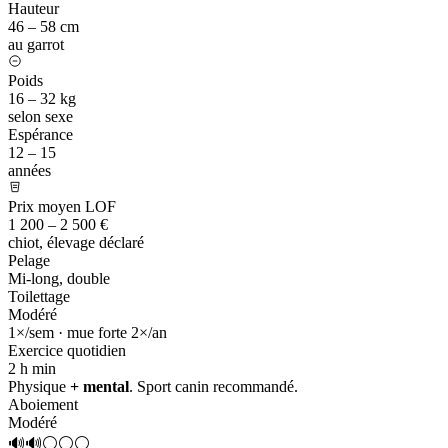
Hauteur
46 – 58 cm
au garrot
Poids
16 – 32 kg
selon sexe
Espérance
12 – 15
années
Prix moyen LOF
1 200 – 2 500 €
chiot, élevage déclaré
Pelage
Mi-long, double
Toilettage
Modéré
1×/sem · mue forte 2×/an
Exercice quotidien
2 h
min
Physique
+ mental
. Sport canin recommandé.
Aboiement
Modéré
🔊🔊⚪⚪⚪