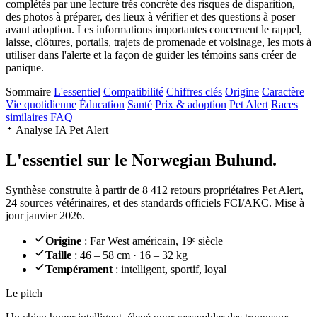
complétés par une lecture très concrète des risques de disparition,
des photos à préparer, des lieux à vérifier et des questions à poser
avant adoption. Les informations importantes concernent le rappel,
laisse, clôtures, portails, trajets de promenade et voisinage, les mots à
utiliser dans l'alerte et la façon de guider les témoins sans créer de
panique.
Sommaire
L'essentiel
Compatibilité
Chiffres clés
Origine
Caractère
Vie quotidienne
Éducation
Santé
Prix & adoption
Pet Alert
Races
similaires
FAQ
Analyse IA Pet Alert
L'essentiel sur le
Norwegian Buhund.
Synthèse construite à partir de 8 412 retours propriétaires Pet Alert,
24 sources vétérinaires, et des standards officiels FCI/AKC. Mise à
jour janvier 2026.
Origine
: Far West américain, 19ᵉ siècle
Taille
: 46 – 58 cm · 16 – 32 kg
Tempérament
: intelligent, sportif, loyal
Le pitch