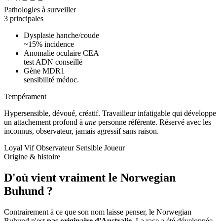
Pathologies à surveiller
3 principales
Dysplasie hanche/coude
~15% incidence
Anomalie oculaire CEA
test ADN conseillé
Gène MDR1
sensibilité médoc.
Tempérament
Hypersensible, dévoué, créatif.
Travailleur infatigable qui développe
un attachement profond à
une
personne référente. Réservé avec les
inconnus, observateur, jamais agressif sans raison.
Loyal
Vif
Observateur
Sensible
Joueur
Origine & histoire
D'où vient vraiment
le Norwegian
Buhund ?
Contrairement à ce que son nom laisse penser, le Norwegian
Buhund n'est
pas originaire d'Australie
. La race a été développée