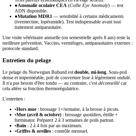
●
Anomalie oculaire CEA
(
Collie Eye Anomaly
) — test
ADN disponible.
●
Mutation MDR1
— sensibilité à certains médicaments
(ivermectine, lopéramide). Test indispensable avant tout
traitement antiparasitaire.
Une visite vétérinaire annuelle (ou semestrielle après 8 ans) reste la
meilleure prévention. Vaccins, vermifuges, antiparasitaires externes :
protocole standard.
Entretien du pelage
Le pelage du Norwegian Buhund est
double, mi-long
. Sous-poil
dense et imperméable, poil de couverture lisse à légèrement ondulé.
Il n'a pas besoin d'être tondu — au contraire, c'est
déconseillé
car
cela altère sa fonction thermorégulatrice.
L'entretien :
•
Hors mue
: brossage 1×/semaine, à la brosse à picots.
•
Mue (avril & octobre)
: brossage
quotidien
, étrille +
furminator. Préparez 2 à 3 semaines de poils partout.
•
Bain
: 2 à 4 fois par an maximum.
•
Griffes & oreilles
: contrôle mensuel.