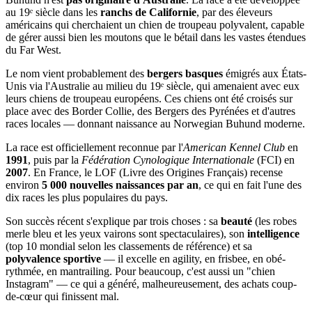
au 19ᵉ siècle dans les
ranchs de Californie
, par des éleveurs
américains qui cherchaient un chien de troupeau polyvalent, capable
de gérer aussi bien les moutons que le bétail dans les vastes étendues
du Far West.
Le nom vient probablement des
bergers basques
émigrés aux États-
Unis via l'Australie au milieu du 19ᵉ siècle, qui amenaient avec eux
leurs chiens de troupeau européens. Ces chiens ont été croisés sur
place avec des Border Collie, des Bergers des Pyrénées et d'autres
races locales — donnant naissance au Norwegian Buhund moderne.
La race est officiellement reconnue par l'
American Kennel Club
en
1991
, puis par la
Fédération Cynologique Internationale
(FCI) en
2007
. En France, le LOF (Livre des Origines Français) recense
environ
5 000 nouvelles naissances par an
, ce qui en fait l'une des
dix races les plus populaires du pays.
Son succès récent s'explique par trois choses : sa
beauté
(les robes
merle bleu et les yeux vairons sont spectaculaires), son
intelligence
(top 10 mondial selon les classements de référence) et sa
polyvalence sportive
— il excelle en agility, en frisbee, en obé-
rythmée, en mantrailing. Pour beaucoup, c'est aussi un "chien
Instagram" — ce qui a généré, malheureusement, des achats coup-
de-cœur qui finissent mal.