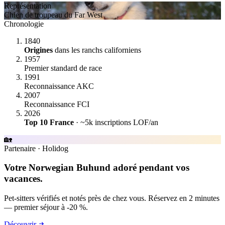
Représentation
Chien de troupeau du Far West
Chronologie
1840
Origines
dans les ranchs californiens
1957
Premier standard de race
1991
Reconnaissance AKC
2007
Reconnaissance FCI
2026
Top 10 France
· ~5k inscriptions LOF/an
🏡
Partenaire
·
Holidog
Votre Norwegian Buhund adoré pendant vos
vacances.
Pet-sitters vérifiés et notés près de chez vous. Réservez en 2 minutes
— premier séjour à -20 %.
Découvrir