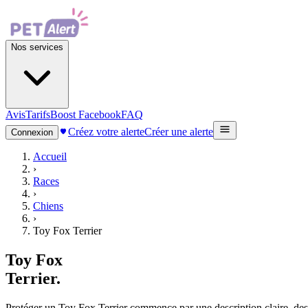
Nos services
Avis
Tarifs
Boost Facebook
FAQ
Créez votre alerte
Créer une alerte
Connexion
Accueil
›
Races
›
Chiens
›
Toy Fox Terrier
Toy Fox
Terrier
.
Protéger un Toy Fox Terrier commence par une description claire, des ph