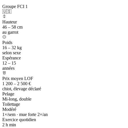
Groupe FCI 1
🇺🇸
Hauteur
46 – 58 cm
au garrot
Poids
16 – 32 kg
selon sexe
Espérance
12 – 15
années
Prix moyen LOF
1 200 – 2 500 €
chiot, élevage déclaré
Pelage
Mi-long, double
Toilettage
Modéré
1×/sem · mue forte 2×/an
Exercice quotidien
2 h
min