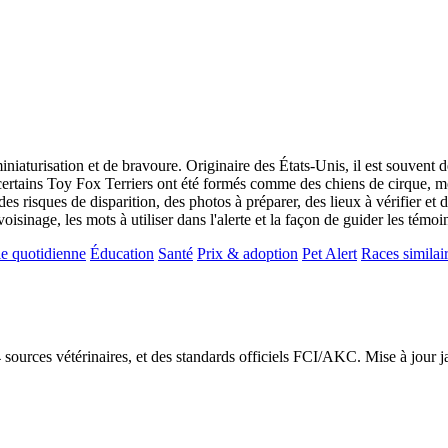
niaturisation et de bravoure. Originaire des États-Unis, il est souvent
ertains Toy Fox Terriers ont été formés comme des chiens de cirque, montr
des risques de disparition, des photos à préparer, des lieux à vérifier e
voisinage, les mots à utiliser dans l'alerte et la façon de guider les témo
e quotidienne
Éducation
Santé
Prix & adoption
Pet Alert
Races similai
24 sources vétérinaires, et des standards officiels FCI/AKC. Mise à jour 