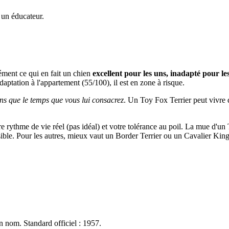
 un éducateur.
sément ce qui en fait un chien
excellent pour les uns, inadapté pour le
adaptation à l'appartement (55/100), il est en zone à risque.
ns que le temps que vous lui consacrez
. Un Toy Fox Terrier peut vivre da
tre rythme de vie réel (pas idéal) et votre tolérance au poil. La mue d'un
ssible. Pour les autres, mieux vaut un Border Terrier ou un Cavalier Kin
n nom. Standard officiel : 1957.