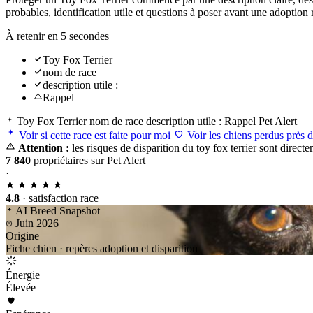
probables, identification utile et questions à poser avant une adoptio
À retenir en 5 secondes
Toy Fox Terrier
nom de race
description utile :
Rappel
Toy Fox Terrier
nom de race
description utile :
Rappel
Pet Alert
Voir si cette race est faite pour moi
Voir les chiens perdus près 
Attention :
les risques de disparition du toy fox terrier sont direct
7 840
propriétaires sur Pet Alert
·
4.8
· satisfaction race
AI Breed Snapshot
Juin 2026
Origine
Fiche chien · repères adoption et disparition
Énergie
Élevée