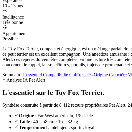
Espérance
10 - 13 ans
Intelligence
Très bonne
Appartement
Possible
Le Toy Fox Terrier, compact et énergique, est un mélange parfait de mi
ce petit terrier est un excellent compagnon. Une anecdote amusante : c
Alert, ces repères doivent être complétés par une lecture très concrète 
concernent le rappel, laisse, clôtures, portails, trajets de promenade et 
Sommaire
L'essentiel
Compatibilité
Chiffres clés
Origine
Caractère
Vi
Analyse IA Pet Alert
L'essentiel sur le
Toy Fox Terrier.
Synthèse construite à partir de 8 412 retours propriétaires Pet Alert, 
Origine
: Far West américain, 19ᵉ siècle
Taille
: 46 – 58 cm · 16 – 32 kg
Tempérament
: intelligent, sportif, loyal