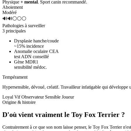
Physique
+ mental
. Sport canin recommandé.
Aboiement
Modéré
🔊🔊⚪⚪⚪
Pathologies à surveiller
3 principales
Dysplasie hanche/coude
~15% incidence
Anomalie oculaire CEA
test ADN conseillé
Gène MDR1
sensibilité médoc.
Tempérament
Hypersensible, dévoué, créatif.
Travailleur infatigable qui développe
Loyal
Vif
Observateur
Sensible
Joueur
Origine & histoire
D'où vient vraiment
le Toy Fox Terrier ?
Contrairement à ce que son nom laisse penser, le Toy Fox Terrier n'es