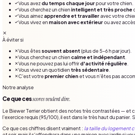
Vous avez
du temps chaque jour
pour votre chien.
Vous cherchez un chien
intelligent et très proche
d
Vous aimez
apprendre et travailler
avec votre chien 
Vous vivez en
maison avec extérieur
ou avez accès 
À éviter si
Vous êtes
souvent absent
(plus de 5–6 h par jour).
Vous cherchez un chien
calme et indépendant
.
Vous ne pouvez pas lui offrir
d'activité régulière
.
Vous vivez un quotidien
très sédentaire
.
C'est votre
premier chien
et vous n'êtes pas acco
Notre analyse
Ce que ces
scores veulent dire.
Le Biewer Terrier obtient des notes très contrastées — et c
l'exercice requis (95/100), il est dans le très haut du panier.
Ce que ces chiffres disent vraiment :
la taille du logement
et soir, mais il s'effondrera dans une maison avec jardin si vous