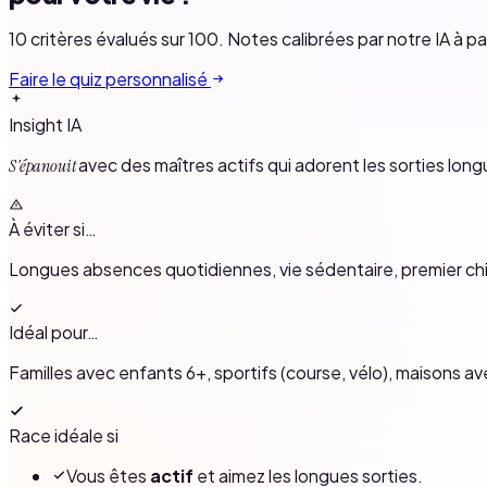
10 critères évalués sur 100. Notes calibrées par notre IA à p
Faire le quiz personnalisé
Insight IA
avec des maîtres actifs qui adorent les sorties longu
S'épanouit
À éviter si…
Longues absences quotidiennes, vie sédentaire, premier 
Idéal pour…
Familles avec enfants 6+, sportifs (course, vélo), maisons av
Race idéale si
Vous êtes
actif
et aimez les longues sorties.