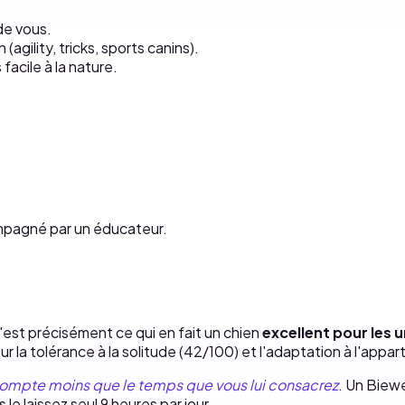
e vous.
(agility, tricks, sports canins).
facile à la nature.
mpagné par un éducateur.
'est précisément ce qui en fait un chien
excellent pour les 
 Sur la tolérance à la solitude (42/100) et l'adaptation à l'appa
 compte moins que le temps que vous lui consacrez
. Un Biewe
 le laissez seul 9 heures par jour.