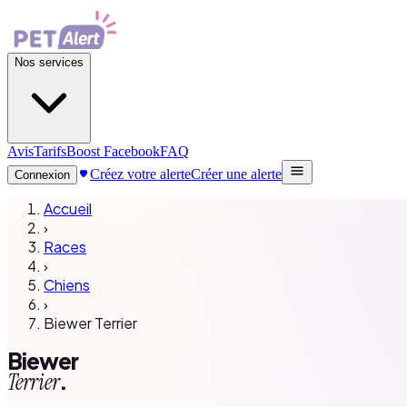
Nos services
Avis
Tarifs
Boost Facebook
FAQ
Créez votre alerte
Créer une alerte
Connexion
Accueil
›
Races
›
Chiens
›
Biewer Terrier
Biewer
.
Terrier