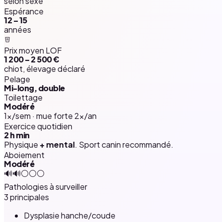
selon sexe
Espérance
12 – 15
années
Prix moyen LOF
1 200 – 2 500 €
chiot, élevage déclaré
Pelage
Mi-long, double
Toilettage
Modéré
1×/sem · mue forte 2×/an
Exercice quotidien
2 h
min
Physique
+ mental
. Sport canin recommandé.
Aboiement
Modéré
🔊🔊⚪⚪⚪
Pathologies à surveiller
3 principales
Dysplasie hanche/coude