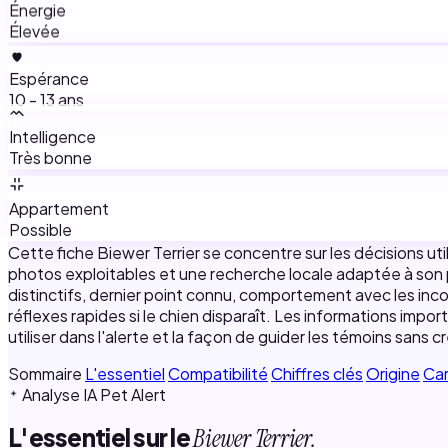
Énergie
Élevée
Espérance
10 - 13 ans
Intelligence
Très bonne
Appartement
Possible
Cette fiche Biewer Terrier se concentre sur les décisions ut
photos exploitables et une recherche locale adaptée à son pro
distinctifs, dernier point connu, comportement avec les inco
réflexes rapides si le chien disparaît. Les informations impor
utiliser dans l'alerte et la façon de guider les témoins sans 
Sommaire
L'essentiel
Compatibilité
Chiffres clés
Origine
Ca
Analyse IA Pet Alert
L'essentiel sur le
Biewer Terrier.