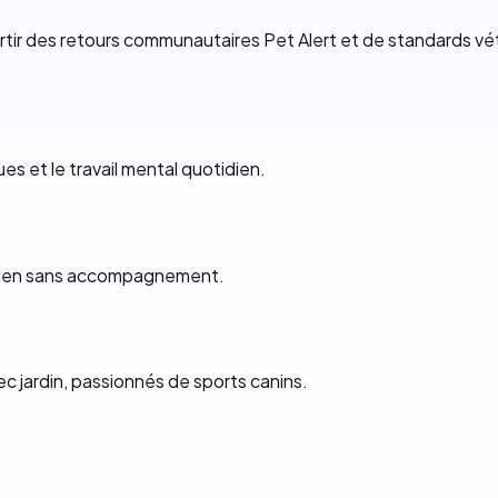
artir des retours communautaires Pet Alert et de standards vét
es et le travail mental quotidien.
chien sans accompagnement.
ec jardin, passionnés de sports canins.