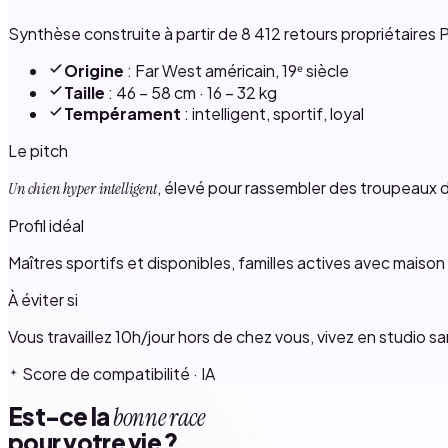
Synthèse construite à partir de 8 412 retours propriétaires P
Origine
: Far West américain, 19ᵉ siècle
Taille
: 46 – 58 cm · 16 – 32 kg
Tempérament
: intelligent, sportif, loyal
Le pitch
, élevé pour rassembler des troupeaux d
Un chien hyper intelligent
Profil idéal
Maîtres sportifs et disponibles, familles actives avec maison 
À éviter si
Vous travaillez 10h/jour hors de chez vous, vivez en studio sa
Score de compatibilité · IA
Est-ce la
bonne race
pour votre vie ?