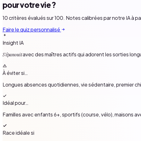
pour votre vie ?
10 critères évalués sur 100. Notes calibrées par notre IA à p
Faire le quiz personnalisé
Insight IA
avec des maîtres actifs qui adorent les sorties longu
S'épanouit
À éviter si…
Longues absences quotidiennes, vie sédentaire, premier 
Idéal pour…
Familles avec enfants 6+, sportifs (course, vélo), maisons av
Race idéale si