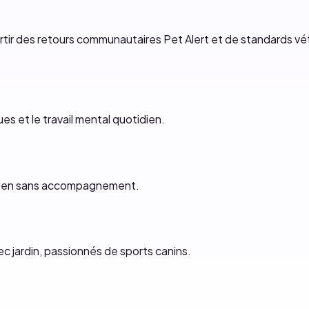
artir des retours communautaires Pet Alert et de standards vét
es et le travail mental quotidien.
chien sans accompagnement.
ec jardin, passionnés de sports canins.