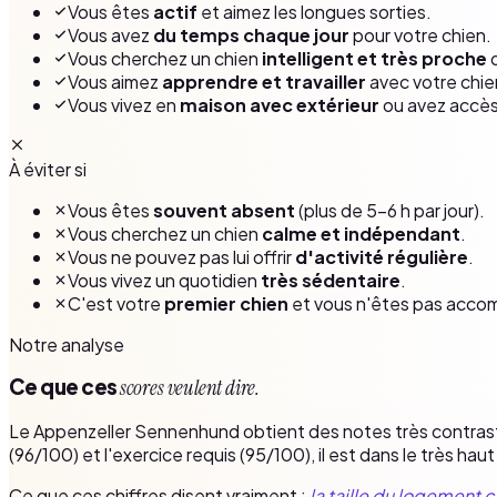
Vous êtes
actif
et aimez les longues sorties.
Vous avez
du temps chaque jour
pour votre chien.
Vous cherchez un chien
intelligent et très proche
d
Vous aimez
apprendre et travailler
avec votre chien 
Vous vivez en
maison avec extérieur
ou avez accès 
À éviter si
Vous êtes
souvent absent
(plus de 5–6 h par jour).
Vous cherchez un chien
calme et indépendant
.
Vous ne pouvez pas lui offrir
d'activité régulière
.
Vous vivez un quotidien
très sédentaire
.
C'est votre
premier chien
et vous n'êtes pas acco
Notre analyse
Ce que ces
scores veulent dire.
Le Appenzeller Sennenhund obtient des notes très contrast
(96/100) et l'exercice requis (95/100), il est dans le très hau
Ce que ces chiffres disent vraiment :
la taille du logement