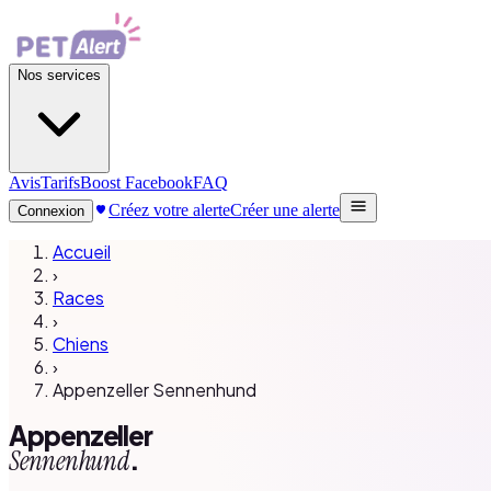
Nos services
Avis
Tarifs
Boost Facebook
FAQ
Créez votre alerte
Créer une alerte
Connexion
Accueil
›
Races
›
Chiens
›
Appenzeller Sennenhund
Appenzeller
.
Sennenhund