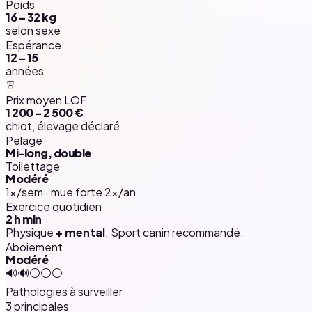
Poids
16 – 32 kg
selon sexe
Espérance
12 – 15
années
Prix moyen LOF
1 200 – 2 500 €
chiot, élevage déclaré
Pelage
Mi-long, double
Toilettage
Modéré
1×/sem · mue forte 2×/an
Exercice quotidien
2 h
min
Physique
+ mental
. Sport canin recommandé.
Aboiement
Modéré
🔊🔊⚪⚪⚪
Pathologies à surveiller
3 principales