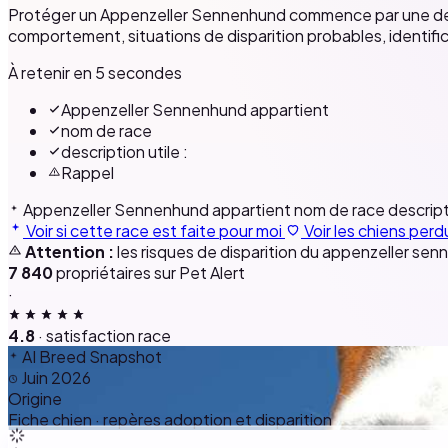
Protéger un Appenzeller Sennenhund commence par une descri
comportement, situations de disparition probables, identif
À retenir en 5 secondes
Appenzeller Sennenhund appartient
nom de race
description utile :
Rappel
Appenzeller Sennenhund appartient
nom de race
descript
Voir si cette race est faite pour moi
Voir les chiens perd
Attention :
les risques de disparition du appenzeller sen
7 840
propriétaires sur Pet Alert
·
4.8
· satisfaction race
AI Breed Snapshot
Juin 2026
Origine
Fiche chien · repères adoption et disparition