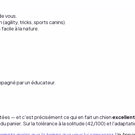
e vous.
(agility, tricks, sports canins).
facile à la nature.
mpagné par un éducateur.
ées — et c'est précisément ce qui en fait un chien
excellent
t du panier. Sur la tolérance à la solitude (42/100) et l'adaptat
 compte moins que le temps que vous lui consacrez
. Un Appen