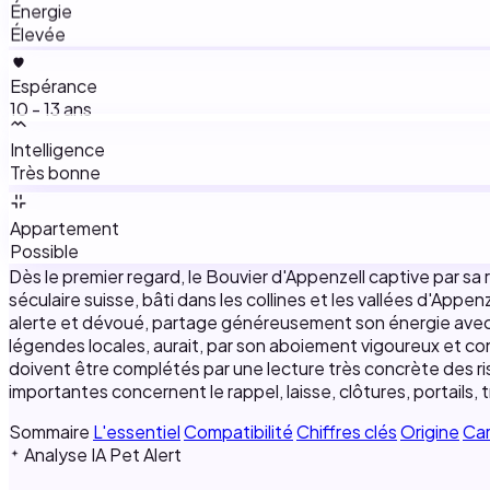
Énergie
Élevée
Espérance
10 - 13 ans
Intelligence
Très bonne
Appartement
Possible
Dès le premier regard, le Bouvier d'Appenzell captive par sa 
séculaire suisse, bâti dans les collines et les vallées d'Appe
alerte et dévoué, partage généreusement son énergie avec ceu
légendes locales, aurait, par son aboiement vigoureux et co
doivent être complétés par une lecture très concrète des ris
importantes concernent le rappel, laisse, clôtures, portails, 
Sommaire
L'essentiel
Compatibilité
Chiffres clés
Origine
Ca
Analyse IA Pet Alert