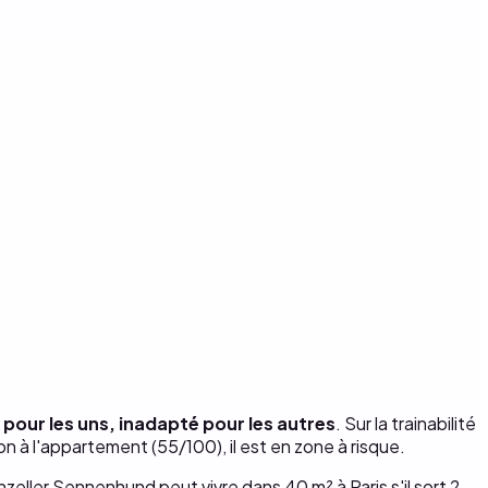
 pour les uns, inadapté pour les autres
. Sur la trainabilité
ion à l'appartement (55/100), il est en zone à risque.
zeller Sennenhund peut vivre dans 40 m² à Paris s'il sort 2