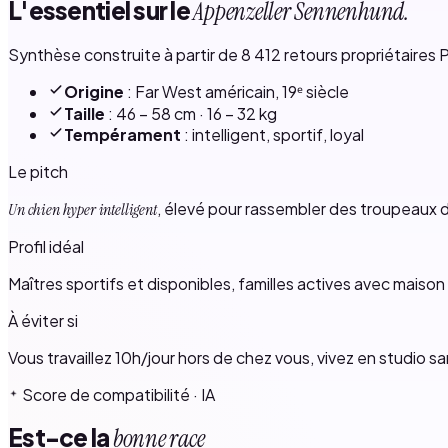
L'essentiel sur le
Appenzeller Sennenhund.
Synthèse construite à partir de 8 412 retours propriétaires P
Origine
: Far West américain, 19ᵉ siècle
Taille
: 46 – 58 cm · 16 – 32 kg
Tempérament
: intelligent, sportif, loyal
Le pitch
, élevé pour rassembler des troupeaux d
Un chien hyper intelligent
Profil idéal
Maîtres sportifs et disponibles, familles actives avec maison 
À éviter si
Vous travaillez 10h/jour hors de chez vous, vivez en studio sa
Score de compatibilité · IA
Est-ce la
bonne race