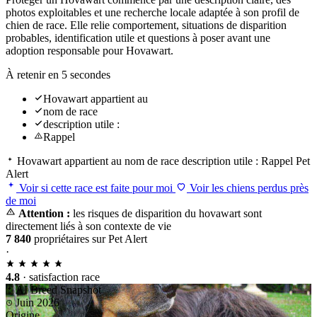
photos exploitables et une recherche locale adaptée à son profil de
chien de race. Elle relie comportement, situations de disparition
probables, identification utile et questions à poser avant une
adoption responsable pour Hovawart.
À retenir en 5 secondes
Hovawart appartient au
nom de race
description utile :
Rappel
Hovawart appartient au
nom de race
description utile :
Rappel
Pet
Alert
Voir si cette race est faite pour moi
Voir les chiens perdus près
de moi
Attention :
les risques de disparition du hovawart sont
directement liés à son contexte de vie
7 840
propriétaires sur Pet Alert
·
4.8
· satisfaction race
AI Breed Snapshot
Juin 2026
Origine