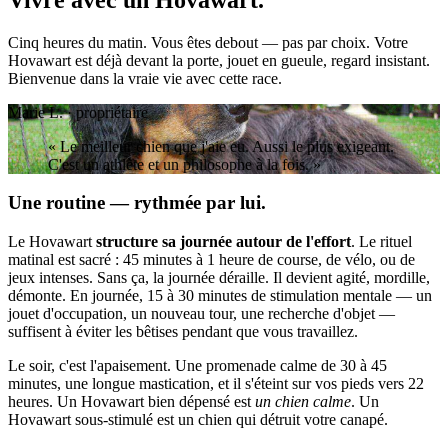
Cinq heures du matin. Vous êtes debout — pas par choix. Votre
Hovawart est déjà devant la porte, jouet en gueule, regard insistant.
Bienvenue dans la vraie vie avec cette race.
Marie L. · propriétaire
« Le meilleur chien que j'aie eu. Aussi le plus exigeant.
C'est un athlète et un philosophe à la fois. »
Une routine — rythmée par lui.
Le Hovawart
structure sa journée autour de l'effort
. Le rituel
matinal est sacré : 45 minutes à 1 heure de course, de vélo, ou de
jeux intenses. Sans ça, la journée déraille. Il devient agité, mordille,
démonte. En journée, 15 à 30 minutes de stimulation mentale — un
jouet d'occupation, un nouveau tour, une recherche d'objet —
suffisent à éviter les bêtises pendant que vous travaillez.
Le soir, c'est l'apaisement. Une promenade calme de 30 à 45
minutes, une longue mastication, et il s'éteint sur vos pieds vers 22
heures. Un Hovawart bien dépensé est
un chien calme
. Un
Hovawart sous-stimulé est un chien qui détruit votre canapé.