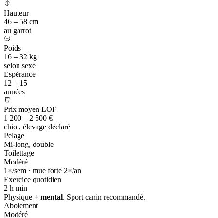
Hauteur
46 – 58 cm
au garrot
Poids
16 – 32 kg
selon sexe
Espérance
12 – 15
années
Prix moyen LOF
1 200 – 2 500 €
chiot, élevage déclaré
Pelage
Mi-long, double
Toilettage
Modéré
1×/sem · mue forte 2×/an
Exercice quotidien
2 h
min
Physique
+ mental
. Sport canin recommandé.
Aboiement
Modéré