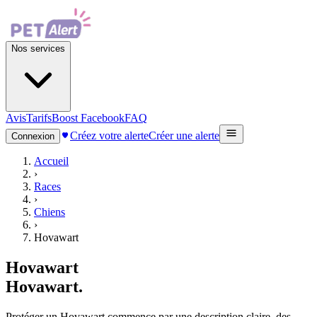
Nos services
Avis
Tarifs
Boost Facebook
FAQ
Créez votre alerte
Créer une alerte
Connexion
Accueil
›
Races
›
Chiens
›
Hovawart
Hovawart
Hovawart
.
Protéger un Hovawart commence par une description claire, des