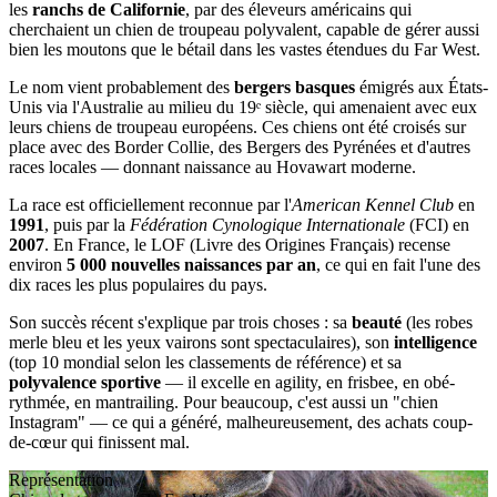
les
ranchs de Californie
, par des éleveurs américains qui
cherchaient un chien de troupeau polyvalent, capable de gérer aussi
bien les moutons que le bétail dans les vastes étendues du Far West.
Le nom vient probablement des
bergers basques
émigrés aux États-
Unis via l'Australie au milieu du 19ᵉ siècle, qui amenaient avec eux
leurs chiens de troupeau européens. Ces chiens ont été croisés sur
place avec des Border Collie, des Bergers des Pyrénées et d'autres
races locales — donnant naissance au Hovawart moderne.
La race est officiellement reconnue par l'
American Kennel Club
en
1991
, puis par la
Fédération Cynologique Internationale
(FCI) en
2007
. En France, le LOF (Livre des Origines Français) recense
environ
5 000 nouvelles naissances par an
, ce qui en fait l'une des
dix races les plus populaires du pays.
Son succès récent s'explique par trois choses : sa
beauté
(les robes
merle bleu et les yeux vairons sont spectaculaires), son
intelligence
(top 10 mondial selon les classements de référence) et sa
polyvalence sportive
— il excelle en agility, en frisbee, en obé-
rythmée, en mantrailing. Pour beaucoup, c'est aussi un "chien
Instagram" — ce qui a généré, malheureusement, des achats coup-
de-cœur qui finissent mal.
Représentation