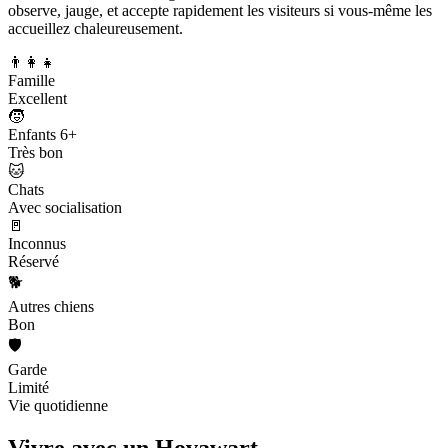
observe, jauge, et accepte rapidement les visiteurs si vous-même les
accueillez chaleureusement.
👨‍👩‍👧
Famille
Excellent
🧒
Enfants 6+
Très bon
🐱
Chats
Avec socialisation
🚪
Inconnus
Réservé
🐕
Autres chiens
Bon
🛡️
Garde
Limité
Vie quotidienne
Vivre avec un
Hovawart.