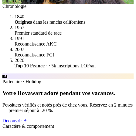
Chien de troupeau du Far West
Chronologie
1840
Origines
dans les ranchs californiens
1957
Premier standard de race
1991
Reconnaissance AKC
2007
Reconnaissance FCI
2026
Top 10 France
· ~5k inscriptions LOF/an
🏡
Partenaire
·
Holidog
Votre Hovawart adoré pendant vos vacances.
Pet-sitters vérifiés et notés près de chez vous. Réservez en 2 minutes
— premier séjour à -20 %.
Découvrir
Caractère & comportement