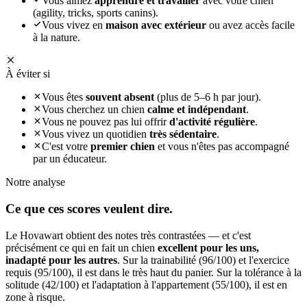
Vous aimez
apprendre et travailler
avec votre chien
(agility, tricks, sports canins).
Vous vivez en
maison avec extérieur
ou avez accès facile
à la nature.
À éviter si
Vous êtes
souvent absent
(plus de 5–6 h par jour).
Vous cherchez un chien
calme et indépendant
.
Vous ne pouvez pas lui offrir
d'activité régulière
.
Vous vivez un quotidien
très sédentaire
.
C'est votre
premier chien
et vous n'êtes pas accompagné
par un éducateur.
Notre analyse
Ce que ces
scores veulent dire.
Le Hovawart obtient des notes très contrastées — et c'est
précisément ce qui en fait un chien
excellent pour les uns,
inadapté pour les autres
. Sur la trainabilité (96/100) et l'exercice
requis (95/100), il est dans le très haut du panier. Sur la tolérance à la
solitude (42/100) et l'adaptation à l'appartement (55/100), il est en
zone à risque.