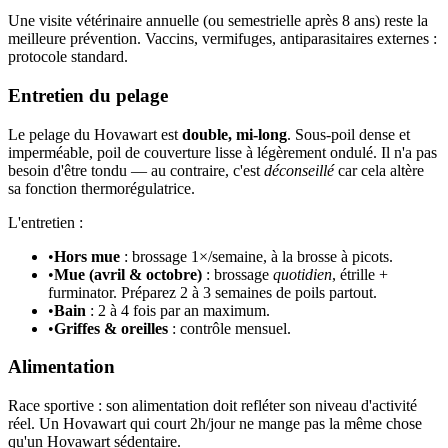
Une visite vétérinaire annuelle (ou semestrielle après 8 ans) reste la
meilleure prévention. Vaccins, vermifuges, antiparasitaires externes :
protocole standard.
Entretien du pelage
Le pelage du Hovawart est
double, mi-long
. Sous-poil dense et
imperméable, poil de couverture lisse à légèrement ondulé. Il n'a pas
besoin d'être tondu — au contraire, c'est
déconseillé
car cela altère
sa fonction thermorégulatrice.
L'entretien :
•
Hors mue
: brossage 1×/semaine, à la brosse à picots.
•
Mue (avril & octobre)
: brossage
quotidien
, étrille +
furminator. Préparez 2 à 3 semaines de poils partout.
•
Bain
: 2 à 4 fois par an maximum.
•
Griffes & oreilles
: contrôle mensuel.
Alimentation
Race sportive : son alimentation doit refléter son niveau d'activité
réel. Un Hovawart qui court 2h/jour ne mange pas la même chose
qu'un Hovawart sédentaire.