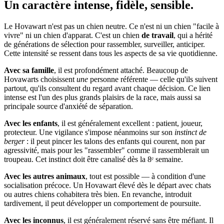
Un caractère
intense, fidèle, sensible.
Le Hovawart n'est pas un chien neutre. Ce n'est ni un chien "facile à
vivre" ni un chien d'apparat. C'est un chien
de travail
, qui a hérité
de générations de sélection pour rassembler, surveiller, anticiper.
Cette intensité se ressent dans tous les aspects de sa vie quotidienne.
Avec sa famille
, il est profondément attaché. Beaucoup de
Hovawarts choisissent
une
personne référente — celle qu'ils suivent
partout, qu'ils consultent du regard avant chaque décision. Ce lien
intense est l'un des plus grands plaisirs de la race, mais aussi sa
principale source d'anxiété de séparation.
Avec les enfants
, il est généralement excellent : patient, joueur,
protecteur. Une vigilance s'impose néanmoins sur son
instinct de
berger
: il peut pincer les talons des enfants qui courent, non par
agressivité, mais pour les "rassembler" comme il rassemblerait un
troupeau. Cet instinct doit être canalisé dès la 8ᵉ semaine.
Avec les autres animaux
, tout est possible — à condition d'une
socialisation précoce. Un Hovawart élevé dès le départ avec chats
ou autres chiens cohabitera très bien. En revanche, introduit
tardivement, il peut développer un comportement de poursuite.
Avec les inconnus
, il est généralement réservé sans être méfiant. Il