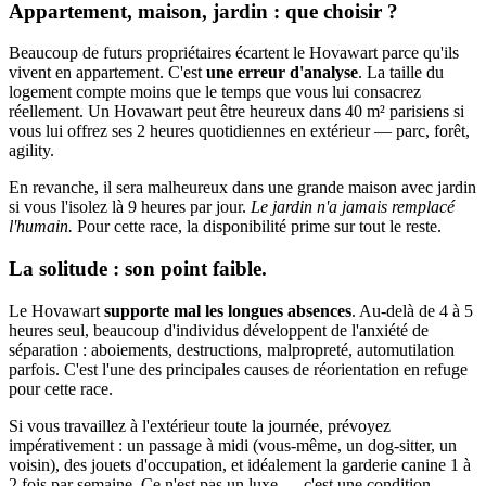
Appartement, maison, jardin : que choisir ?
Beaucoup de futurs propriétaires écartent le Hovawart parce qu'ils
vivent en appartement. C'est
une erreur d'analyse
. La taille du
logement compte moins que le temps que vous lui consacrez
réellement. Un Hovawart peut être heureux dans 40 m² parisiens si
vous lui offrez ses 2 heures quotidiennes en extérieur — parc, forêt,
agility.
En revanche, il sera malheureux dans une grande maison avec jardin
si vous l'isolez là 9 heures par jour.
Le jardin n'a jamais remplacé
l'humain.
Pour cette race, la disponibilité prime sur tout le reste.
La solitude : son point faible.
Le Hovawart
supporte mal les longues absences
. Au-delà de 4 à 5
heures seul, beaucoup d'individus développent de l'anxiété de
séparation : aboiements, destructions, malpropreté, automutilation
parfois. C'est l'une des principales causes de réorientation en refuge
pour cette race.
Si vous travaillez à l'extérieur toute la journée, prévoyez
impérativement : un passage à midi (vous-même, un dog-sitter, un
voisin), des jouets d'occupation, et idéalement la garderie canine 1 à
2 fois par semaine. Ce n'est pas un luxe — c'est une condition