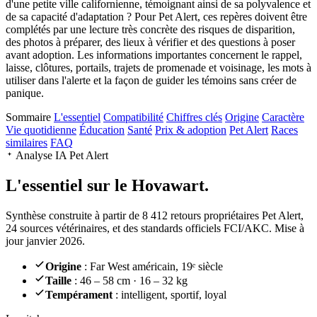
d'une petite ville californienne, témoignant ainsi de sa polyvalence et
de sa capacité d'adaptation ? Pour Pet Alert, ces repères doivent être
complétés par une lecture très concrète des risques de disparition,
des photos à préparer, des lieux à vérifier et des questions à poser
avant adoption. Les informations importantes concernent le rappel,
laisse, clôtures, portails, trajets de promenade et voisinage, les mots à
utiliser dans l'alerte et la façon de guider les témoins sans créer de
panique.
Sommaire
L'essentiel
Compatibilité
Chiffres clés
Origine
Caractère
Vie quotidienne
Éducation
Santé
Prix & adoption
Pet Alert
Races
similaires
FAQ
Analyse IA Pet Alert
L'essentiel sur le
Hovawart.
Synthèse construite à partir de 8 412 retours propriétaires Pet Alert,
24 sources vétérinaires, et des standards officiels FCI/AKC. Mise à
jour janvier 2026.
Origine
: Far West américain, 19ᵉ siècle
Taille
: 46 – 58 cm · 16 – 32 kg
Tempérament
: intelligent, sportif, loyal