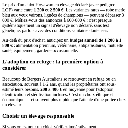
Le prix d'un chiot Hovawart en élevage déclaré (avec pedigree
LOF) varie entre
1 200 et 2 500 €
. Les variantes rares — robe merle
bleu aux yeux vairons, lignées de champions — peuvent dépasser 3
000 €. Méfiez-vous des annonces à 600-800 € : c'est presque
systématiquement un signal d'élevage non déclaré, sans test
génétique, parfois avec des conditions sanitaires douteuses.
Au-delà du prix d'achat, anticipez un
budget annuel de 1 200 à 1
800 €
: alimentation premium, vétérinaire, antiparasitaires, mutuelle
santé, équipement, garderie occasionnelle.
L'adoption en refuge : la première option à
considérer
Beaucoup de Bergers Australiens se retrouvent en refuge ou en
association, souvent à 1-2 ans, quand les propriétaires ont sous-
estimé leurs besoins.
200 à 400 €
en moyenne pour l'adoption,
identification et stérilisation incluses. C'est un choix éthique et
économique — et souvent plus rapide que l'attente d'une portée chez
un éleveur.
Choisir un élevage responsable
Si vous optez pour un chiot, vérifiez impérativement :