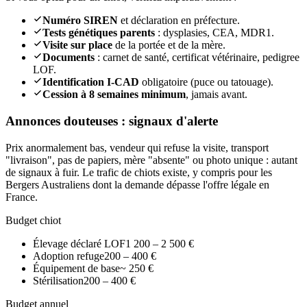
Numéro SIREN
et déclaration en préfecture.
Tests génétiques parents
: dysplasies, CEA, MDR1.
Visite sur place
de la portée et de la mère.
Documents
: carnet de santé, certificat vétérinaire, pedigree
LOF.
Identification I-CAD
obligatoire (puce ou tatouage).
Cession à 8 semaines minimum
, jamais avant.
Annonces douteuses : signaux d'alerte
Prix anormalement bas, vendeur qui refuse la visite, transport
"livraison", pas de papiers, mère "absente" ou photo unique : autant
de signaux à fuir. Le trafic de chiots existe, y compris pour les
Bergers Australiens dont la demande dépasse l'offre légale en
France.
Budget chiot
Élevage déclaré LOF
1 200 – 2 500 €
Adoption refuge
200 – 400 €
Équipement de base
~ 250 €
Stérilisation
200 – 400 €
Budget annuel