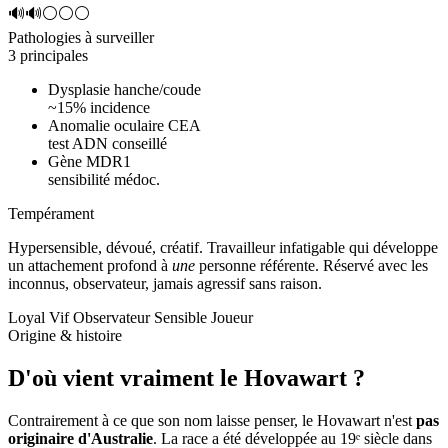
🔊🔊⚪⚪⚪
Pathologies à surveiller
3 principales
Dysplasie hanche/coude
~15% incidence
Anomalie oculaire CEA
test ADN conseillé
Gène MDR1
sensibilité médoc.
Tempérament
Hypersensible, dévoué, créatif.
Travailleur infatigable qui développe
un attachement profond à
une
personne référente. Réservé avec les
inconnus, observateur, jamais agressif sans raison.
Loyal
Vif
Observateur
Sensible
Joueur
Origine & histoire
D'où vient vraiment
le Hovawart ?
Contrairement à ce que son nom laisse penser, le Hovawart n'est
pas
originaire d'Australie
. La race a été développée au 19ᵉ siècle dans