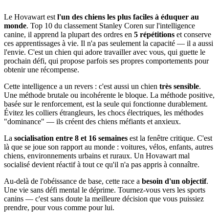
Le Hovawart est
l'un des chiens les plus faciles à éduquer au
monde
. Top 10 du classement Stanley Coren sur l'intelligence
canine, il apprend la plupart des ordres en
5 répétitions
et conserve
ces apprentissages à vie. Il n'a pas seulement la capacité — il a aussi
l'envie. C'est un chien qui adore travailler avec vous, qui guette le
prochain défi, qui propose parfois ses propres comportements pour
obtenir une récompense.
Cette intelligence a un revers : c'est aussi un chien
très sensible
.
Une méthode brutale ou incohérente le bloque. La méthode positive,
basée sur le renforcement, est la seule qui fonctionne durablement.
Évitez les colliers étrangleurs, les chocs électriques, les méthodes
"dominance" — ils créent des chiens méfiants et anxieux.
La
socialisation entre 8 et 16 semaines
est la fenêtre critique. C'est
là que se joue son rapport au monde : voitures, vélos, enfants, autres
chiens, environnements urbains et ruraux. Un Hovawart mal
socialisé devient réactif à tout ce qu'il n'a pas appris à connaître.
Au-delà de l'obéissance de base, cette race a
besoin d'un objectif
.
Une vie sans défi mental le déprime. Tournez-vous vers les sports
canins — c'est sans doute la meilleure décision que vous puissiez
prendre, pour vous comme pour lui.