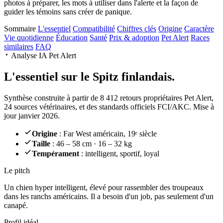
photos à préparer, les mots à utiliser dans l'alerte et la façon de
guider les témoins sans créer de panique.
Sommaire
L'essentiel
Compatibilité
Chiffres clés
Origine
Caractère
Vie quotidienne
Éducation
Santé
Prix & adoption
Pet Alert
Races
similaires
FAQ
Analyse IA Pet Alert
L'essentiel sur le
Spitz finlandais.
Synthèse construite à partir de 8 412 retours propriétaires Pet Alert,
24 sources vétérinaires, et des standards officiels FCI/AKC. Mise à
jour janvier 2026.
Origine
: Far West américain, 19ᵉ siècle
Taille
: 46 – 58 cm · 16 – 32 kg
Tempérament
: intelligent, sportif, loyal
Le pitch
Un chien hyper intelligent
, élevé pour rassembler des troupeaux
dans les ranchs américains. Il a besoin d'un job, pas seulement d'un
canapé.
Profil idéal