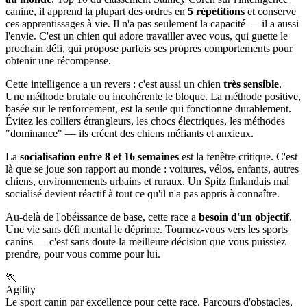
canine, il apprend la plupart des ordres en
5 répétitions
et conserve
ces apprentissages à vie. Il n'a pas seulement la capacité — il a aussi
l'envie. C'est un chien qui adore travailler avec vous, qui guette le
prochain défi, qui propose parfois ses propres comportements pour
obtenir une récompense.
Cette intelligence a un revers : c'est aussi un chien
très sensible
.
Une méthode brutale ou incohérente le bloque. La méthode positive,
basée sur le renforcement, est la seule qui fonctionne durablement.
Évitez les colliers étrangleurs, les chocs électriques, les méthodes
"dominance" — ils créent des chiens méfiants et anxieux.
La
socialisation entre 8 et 16 semaines
est la fenêtre critique. C'est
là que se joue son rapport au monde : voitures, vélos, enfants, autres
chiens, environnements urbains et ruraux. Un Spitz finlandais mal
socialisé devient réactif à tout ce qu'il n'a pas appris à connaître.
Au-delà de l'obéissance de base, cette race a
besoin d'un objectif
.
Une vie sans défi mental le déprime. Tournez-vous vers les sports
canins — c'est sans doute la meilleure décision que vous puissiez
prendre, pour vous comme pour lui.
🏃
Agility
Le sport canin par excellence pour cette race. Parcours d'obstacles,