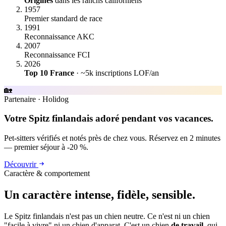
Origines
dans les ranchs californiens
1957
Premier standard de race
1991
Reconnaissance AKC
2007
Reconnaissance FCI
2026
Top 10 France
· ~5k inscriptions LOF/an
🏡
Partenaire
·
Holidog
Votre Spitz finlandais adoré pendant vos vacances.
Pet-sitters vérifiés et notés près de chez vous. Réservez en 2 minutes
— premier séjour à -20 %.
Découvrir
Caractère & comportement
Un caractère
intense, fidèle, sensible.
Le Spitz finlandais n'est pas un chien neutre. Ce n'est ni un chien
"facile à vivre" ni un chien d'apparat. C'est un chien
de travail
, qui