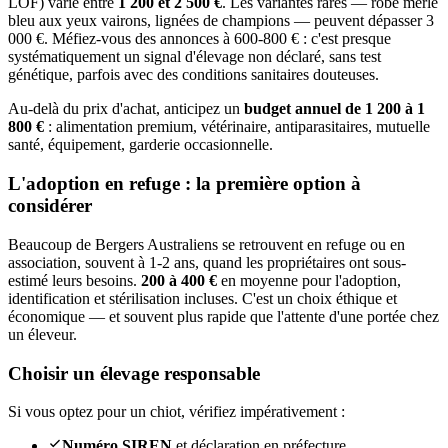
LOF) varie entre
1 200 et 2 500 €
. Les variantes rares — robe merle
bleu aux yeux vairons, lignées de champions — peuvent dépasser 3
000 €. Méfiez-vous des annonces à 600-800 € : c'est presque
systématiquement un signal d'élevage non déclaré, sans test
génétique, parfois avec des conditions sanitaires douteuses.
Au-delà du prix d'achat, anticipez un
budget annuel de 1 200 à 1
800 €
: alimentation premium, vétérinaire, antiparasitaires, mutuelle
santé, équipement, garderie occasionnelle.
L'adoption en refuge : la première option à
considérer
Beaucoup de Bergers Australiens se retrouvent en refuge ou en
association, souvent à 1-2 ans, quand les propriétaires ont sous-
estimé leurs besoins.
200 à 400 €
en moyenne pour l'adoption,
identification et stérilisation incluses. C'est un choix éthique et
économique — et souvent plus rapide que l'attente d'une portée chez
un éleveur.
Choisir un élevage responsable
Si vous optez pour un chiot, vérifiez impérativement :
Numéro SIREN
et déclaration en préfecture.