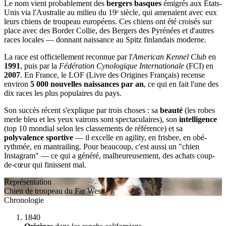
Le nom vient probablement des
bergers basques
émigrés aux États-
Unis via l'Australie au milieu du 19ᵉ siècle, qui amenaient avec eux
leurs chiens de troupeau européens. Ces chiens ont été croisés sur
place avec des Border Collie, des Bergers des Pyrénées et d'autres
races locales — donnant naissance au Spitz finlandais moderne.
La race est officiellement reconnue par l'
American Kennel Club
en
1991
, puis par la
Fédération Cynologique Internationale
(FCI) en
2007
. En France, le LOF (Livre des Origines Français) recense
environ
5 000 nouvelles naissances par an
, ce qui en fait l'une des
dix races les plus populaires du pays.
Son succès récent s'explique par trois choses : sa
beauté
(les robes
merle bleu et les yeux vairons sont spectaculaires), son
intelligence
(top 10 mondial selon les classements de référence) et sa
polyvalence sportive
— il excelle en agility, en frisbee, en obé-
rythmée, en mantrailing. Pour beaucoup, c'est aussi un "chien
Instagram" — ce qui a généré, malheureusement, des achats coup-
de-cœur qui finissent mal.
Représentation
Chien de troupeau du Far West
Chronologie
1840