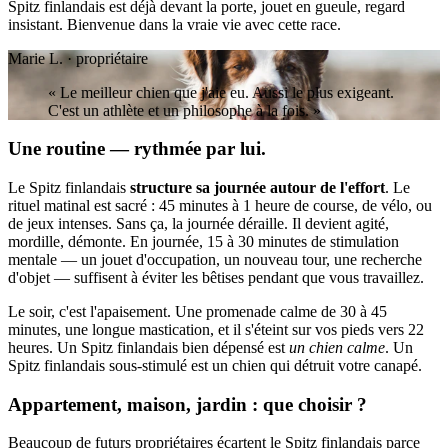
Spitz finlandais est déjà devant la porte, jouet en gueule, regard
insistant. Bienvenue dans la vraie vie avec cette race.
Marie L. · propriétaire
« Le meilleur chien que j'aie eu. Aussi le plus exigeant.
C'est un athlète et un philosophe à la fois. »
Une routine — rythmée par lui.
Le Spitz finlandais
structure sa journée autour de l'effort
. Le
rituel matinal est sacré : 45 minutes à 1 heure de course, de vélo, ou
de jeux intenses. Sans ça, la journée déraille. Il devient agité,
mordille, démonte. En journée, 15 à 30 minutes de stimulation
mentale — un jouet d'occupation, un nouveau tour, une recherche
d'objet — suffisent à éviter les bêtises pendant que vous travaillez.
Le soir, c'est l'apaisement. Une promenade calme de 30 à 45
minutes, une longue mastication, et il s'éteint sur vos pieds vers 22
heures. Un Spitz finlandais bien dépensé est
un chien calme
. Un
Spitz finlandais sous-stimulé est un chien qui détruit votre canapé.
Appartement, maison, jardin : que choisir ?
Beaucoup de futurs propriétaires écartent le Spitz finlandais parce