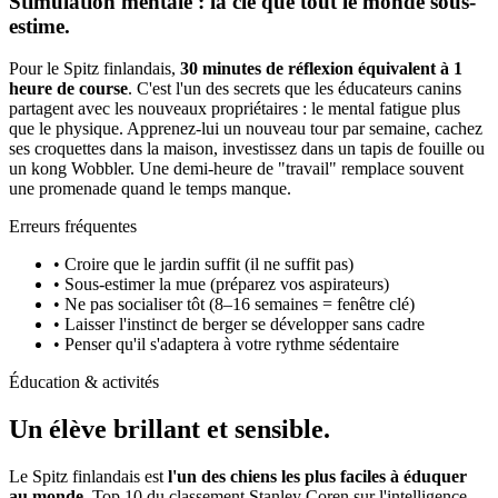
Stimulation mentale : la clé que tout le monde sous-
estime.
Pour le Spitz finlandais,
30 minutes de réflexion équivalent à 1
heure de course
. C'est l'un des secrets que les éducateurs canins
partagent avec les nouveaux propriétaires : le mental fatigue plus
que le physique. Apprenez-lui un nouveau tour par semaine, cachez
ses croquettes dans la maison, investissez dans un tapis de fouille ou
un kong Wobbler. Une demi-heure de "travail" remplace souvent
une promenade quand le temps manque.
Erreurs fréquentes
• Croire que le jardin suffit (il ne suffit pas)
• Sous-estimer la mue (préparez vos aspirateurs)
• Ne pas socialiser tôt (8–16 semaines = fenêtre clé)
• Laisser l'instinct de berger se développer sans cadre
• Penser qu'il s'adaptera à votre rythme sédentaire
Éducation & activités
Un élève
brillant et sensible.
Le Spitz finlandais est
l'un des chiens les plus faciles à éduquer
au monde
. Top 10 du classement Stanley Coren sur l'intelligence