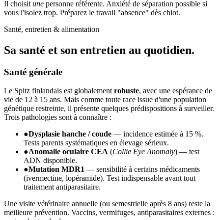
Il choisit
une
personne référente. Anxiété de séparation possible si
vous l'isolez trop. Préparez le travail "absence" dès chiot.
Santé, entretien & alimentation
Sa santé et son
entretien au quotidien.
Santé générale
Le Spitz finlandais est globalement
robuste
, avec une espérance de
vie de 12 à 15 ans. Mais comme toute race issue d'une population
génétique restreinte, il présente quelques prédispositions à surveiller.
Trois pathologies sont à connaître :
●
Dysplasie hanche / coude
— incidence estimée à 15 %.
Tests parents systématiques en élevage sérieux.
●
Anomalie oculaire CEA
(
Collie Eye Anomaly
) — test
ADN disponible.
●
Mutation MDR1
— sensibilité à certains médicaments
(ivermectine, lopéramide). Test indispensable avant tout
traitement antiparasitaire.
Une visite vétérinaire annuelle (ou semestrielle après 8 ans) reste la
meilleure prévention. Vaccins, vermifuges, antiparasitaires externes :