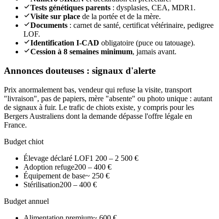
Tests génétiques parents
: dysplasies, CEA, MDR1.
Visite sur place
de la portée et de la mère.
Documents
: carnet de santé, certificat vétérinaire, pedigree
LOF.
Identification I-CAD
obligatoire (puce ou tatouage).
Cession à 8 semaines minimum
, jamais avant.
Annonces douteuses : signaux d'alerte
Prix anormalement bas, vendeur qui refuse la visite, transport
"livraison", pas de papiers, mère "absente" ou photo unique : autant
de signaux à fuir. Le trafic de chiots existe, y compris pour les
Bergers Australiens dont la demande dépasse l'offre légale en
France.
Budget chiot
Élevage déclaré LOF
1 200 – 2 500 €
Adoption refuge
200 – 400 €
Équipement de base
~ 250 €
Stérilisation
200 – 400 €
Budget annuel
Alimentation premium
~ 600 €