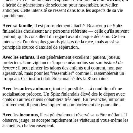
a hérité de générations de sélection pour rassembler, surveiller,
anticiper. Cette intensité se ressent dans tous les aspects de sa vie
quotidienne.
Avec sa famille
, il est profondément attaché. Beaucoup de Spitz
finlandaiss choisissent
une
personne référente — celle qu'ils suivent
partout, qu'ils consultent du regard avant chaque décision. Ce lien
intense est l'un des plus grands plaisirs de la race, mais aussi sa
principale source d'anxiété de séparation.
Avec les enfants
, il est généralement excellent : patient, joueur,
protecteur. Une vigilance s'impose néanmoins sur son
instinct de
berger
: il peut pincer les talons des enfants qui courent, non par
agressivité, mais pour les "rassembler" comme il rassemblerait un
troupeau. Cet instinct doit être canalisé dès la 8ᵉ semaine.
Avec les autres animaux
, tout est possible — à condition d'une
socialisation précoce. Un Spitz finlandais élevé dès le départ avec
chats ou autres chiens cohabitera très bien. En revanche, introduit
tardivement, il peut développer un comportement de poursuite.
Avec les inconnus
, il est généralement réservé sans être méfiant. Il
observe, jauge, et accepte rapidement les visiteurs si vous-même les
accueillez chaleureusement.