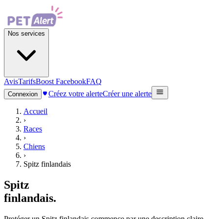
Nos services
Avis
Tarifs
Boost Facebook
FAQ
Créez votre alerte
Créer une alerte
Connexion
Accueil
›
Races
›
Chiens
›
Spitz finlandais
Spitz
finlandais
.
Protéger un Spitz finlandais commence par une description claire,