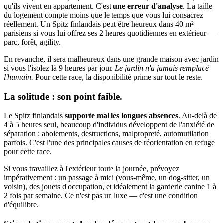
qu'ils vivent en appartement. C'est
une erreur d'analyse
. La taille
du logement compte moins que le temps que vous lui consacrez
réellement. Un Spitz finlandais peut être heureux dans 40 m²
parisiens si vous lui offrez ses 2 heures quotidiennes en extérieur —
parc, forêt, agility.
En revanche, il sera malheureux dans une grande maison avec jardin
si vous l'isolez là 9 heures par jour.
Le jardin n'a jamais remplacé
l'humain.
Pour cette race, la disponibilité prime sur tout le reste.
La solitude : son point faible.
Le Spitz finlandais
supporte mal les longues absences
. Au-delà de
4 à 5 heures seul, beaucoup d'individus développent de l'anxiété de
séparation : aboiements, destructions, malpropreté, automutilation
parfois. C'est l'une des principales causes de réorientation en refuge
pour cette race.
Si vous travaillez à l'extérieur toute la journée, prévoyez
impérativement : un passage à midi (vous-même, un dog-sitter, un
voisin), des jouets d'occupation, et idéalement la garderie canine 1 à
2 fois par semaine. Ce n'est pas un luxe — c'est une condition
d'équilibre.