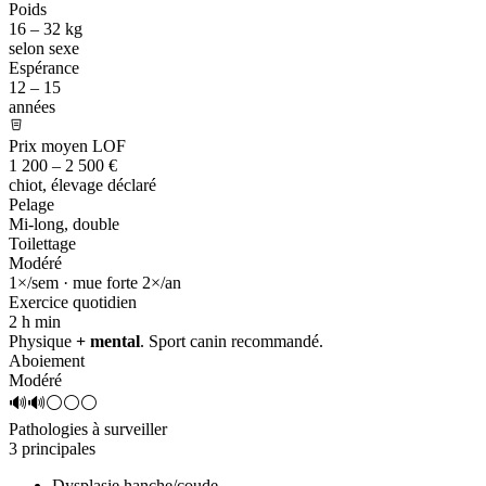
Poids
16 – 32 kg
selon sexe
Espérance
12 – 15
années
Prix moyen LOF
1 200 – 2 500 €
chiot, élevage déclaré
Pelage
Mi-long, double
Toilettage
Modéré
1×/sem · mue forte 2×/an
Exercice quotidien
2 h
min
Physique
+ mental
. Sport canin recommandé.
Aboiement
Modéré
🔊🔊⚪⚪⚪
Pathologies à surveiller
3 principales
Dysplasie hanche/coude