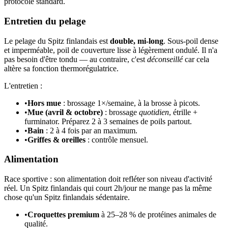
protocole standard.
Entretien du pelage
Le pelage du Spitz finlandais est
double, mi-long
. Sous-poil dense
et imperméable, poil de couverture lisse à légèrement ondulé. Il n'a
pas besoin d'être tondu — au contraire, c'est
déconseillé
car cela
altère sa fonction thermorégulatrice.
L'entretien :
•
Hors mue
: brossage 1×/semaine, à la brosse à picots.
•
Mue (avril & octobre)
: brossage
quotidien
, étrille +
furminator. Préparez 2 à 3 semaines de poils partout.
•
Bain
: 2 à 4 fois par an maximum.
•
Griffes & oreilles
: contrôle mensuel.
Alimentation
Race sportive : son alimentation doit refléter son niveau d'activité
réel. Un Spitz finlandais qui court 2h/jour ne mange pas la même
chose qu'un Spitz finlandais sédentaire.
•
Croquettes premium
à 25–28 % de protéines animales de
qualité.