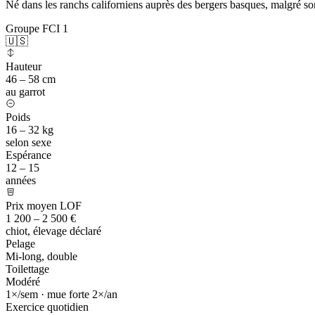
Né dans les ranchs californiens auprès des bergers basques, malgré so
Groupe FCI 1
🇺🇸
Hauteur
46 – 58 cm
au garrot
Poids
16 – 32 kg
selon sexe
Espérance
12 – 15
années
Prix moyen LOF
1 200 – 2 500 €
chiot, élevage déclaré
Pelage
Mi-long, double
Toilettage
Modéré
1×/sem · mue forte 2×/an
Exercice quotidien