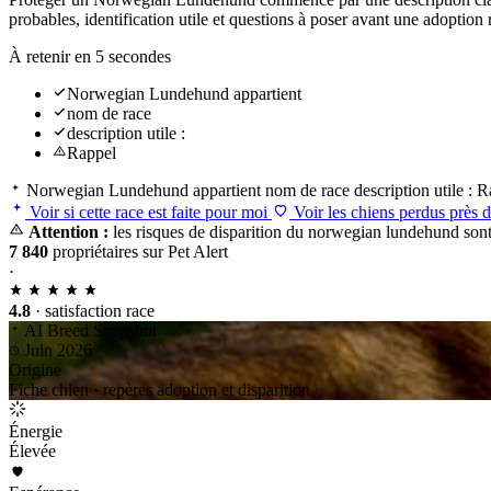
probables, identification utile et questions à poser avant une adopt
À retenir en 5 secondes
Norwegian Lundehund appartient
nom de race
description utile :
Rappel
Norwegian Lundehund appartient
nom de race
description utile :
R
Voir si cette race est faite pour moi
Voir les chiens perdus près 
Attention :
les risques de disparition du norwegian lundehund sont 
7 840
propriétaires sur Pet Alert
·
4.8
· satisfaction race
AI Breed Snapshot
Juin 2026
Origine
Fiche chien · repères adoption et disparition
Énergie
Élevée