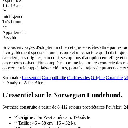
Espérance
10 - 13 ans
Intelligence
Très bonne
Appartement
Possible
Si vous envisagez d'adopter un chien et que vous êtes attiré par les ra
incroyablement spéciale a une histoire et un caractère qui la distingu
caractère, ses origines, son coût, ses options d'adoption en refuge et
ces repères doivent être complétés par une lecture très concrète des ri
concernent le rappel, laisse, clôtures, portails, trajets de promenade et 
Sommaire
L'essentiel
Compatibilité
Chiffres clés
Origine
Caractère
Vi
Analyse IA Pet Alert
L'essentiel sur le
Norwegian Lundehund.
Synthèse construite à partir de 8 412 retours propriétaires Pet Alert, 
Origine
: Far West américain, 19ᵉ siècle
Taille
: 46 – 58 cm · 16 – 32 kg