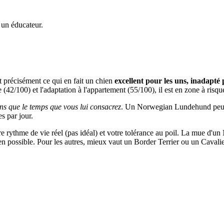
 un éducateur.
 précisément ce qui en fait un chien
excellent pour les uns, inadapté 
de (42/100) et l'adaptation à l'appartement (55/100), il est en zone à risqu
ns que le temps que vous lui consacrez
. Un Norwegian Lundehund peut vi
s par jour.
votre rythme de vie réel (pas idéal) et votre tolérance au poil. La mue 
hien possible. Pour les autres, mieux vaut un Border Terrier ou un Caval