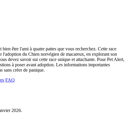
t bien être l'ami à quatre pattes que vous recherchez. Cette race
 sur l'adoption du Chien norvégien de macareux, en explorant son
us devez savoir sur cette race unique et attachante. Pour Pet Alert,
uestions à poser avant adoption. Les informations importantes
ins sans créer de panique.
res
FAQ
janvier 2026.