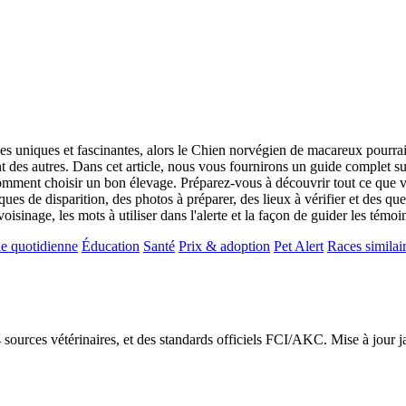
ces uniques et fascinantes, alors le Chien norvégien de macareux pourrai
ent des autres. Dans cet article, nous vous fournirons un guide complet
 comment choisir un bon élevage. Préparez-vous à découvrir tout ce que vo
sques de disparition, des photos à préparer, des lieux à vérifier et des q
voisinage, les mots à utiliser dans l'alerte et la façon de guider les témo
e quotidienne
Éducation
Santé
Prix & adoption
Pet Alert
Races similai
24 sources vétérinaires, et des standards officiels FCI/AKC. Mise à jour 