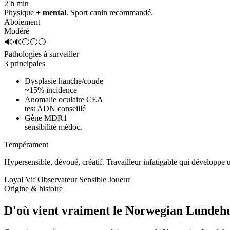
2 h
min
Physique
+ mental
. Sport canin recommandé.
Aboiement
Modéré
🔊🔊⚪⚪⚪
Pathologies à surveiller
3 principales
Dysplasie hanche/coude
~15% incidence
Anomalie oculaire CEA
test ADN conseillé
Gène MDR1
sensibilité médoc.
Tempérament
Hypersensible, dévoué, créatif.
Travailleur infatigable qui développe
Loyal
Vif
Observateur
Sensible
Joueur
Origine & histoire
D'où vient vraiment
le Norwegian Lundeh