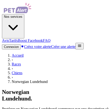
Nos services
Avis
Tarifs
Boost Facebook
FAQ
Créez votre alerte
Créer une alerte
Connexion
Accueil
›
Races
›
Chiens
›
Norwegian Lundehund
Norwegian
Lundehund
.
Protéger un Norwegian Lundehund commence par une description claire, 