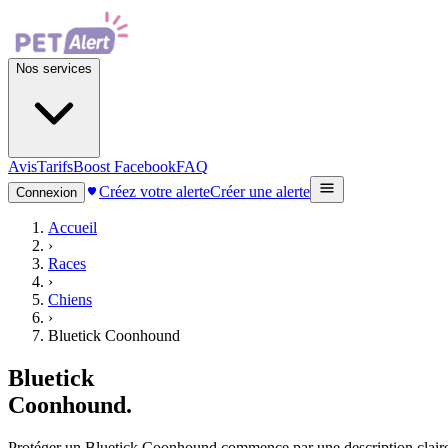
Nos services
Avis
Tarifs
Boost Facebook
FAQ
Créez votre alerte
Créer une alerte
Connexion
Accueil
›
Races
›
Chiens
›
Bluetick Coonhound
Bluetick
Coonhound
.
Protéger un Bluetick Coonhound commence par une description claire, d