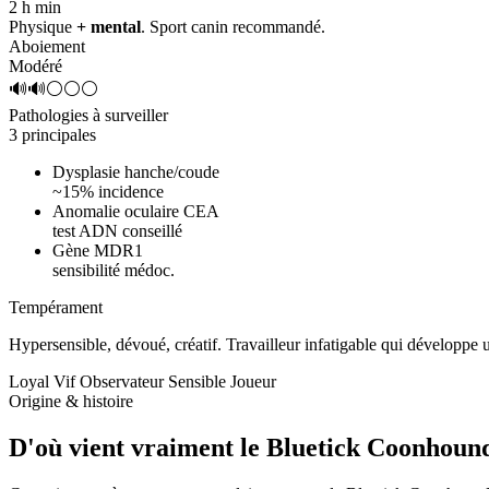
2 h
min
Physique
+ mental
. Sport canin recommandé.
Aboiement
Modéré
🔊🔊⚪⚪⚪
Pathologies à surveiller
3 principales
Dysplasie hanche/coude
~15% incidence
Anomalie oculaire CEA
test ADN conseillé
Gène MDR1
sensibilité médoc.
Tempérament
Hypersensible, dévoué, créatif.
Travailleur infatigable qui développe
Loyal
Vif
Observateur
Sensible
Joueur
Origine & histoire
D'où vient vraiment
le Bluetick Coonhoun