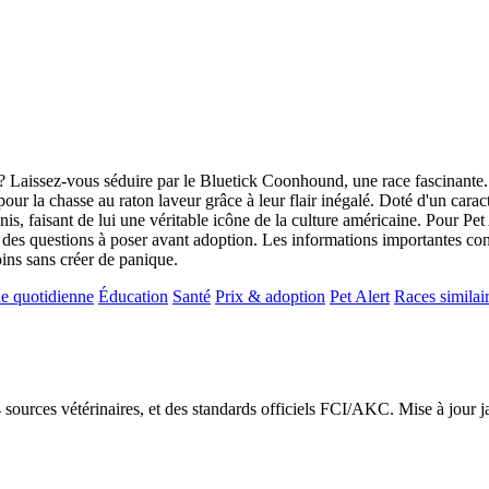
 Laissez-vous séduire par le Bluetick Coonhound, une race fascinante. O
pour la chasse au raton laveur grâce à leur flair inégalé. Doté d'un caract
s, faisant de lui une véritable icône de la culture américaine. Pour Pet 
et des questions à poser avant adoption. Les informations importantes conc
moins sans créer de panique.
e quotidienne
Éducation
Santé
Prix & adoption
Pet Alert
Races similai
24 sources vétérinaires, et des standards officiels FCI/AKC. Mise à jour 