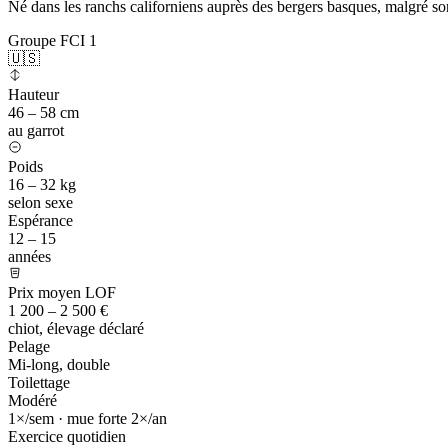
Né dans les ranchs californiens auprès des bergers basques, malgré so
Groupe FCI 1
🇺🇸
Hauteur
46 – 58 cm
au garrot
Poids
16 – 32 kg
selon sexe
Espérance
12 – 15
années
Prix moyen LOF
1 200 – 2 500 €
chiot, élevage déclaré
Pelage
Mi-long, double
Toilettage
Modéré
1×/sem · mue forte 2×/an
Exercice quotidien