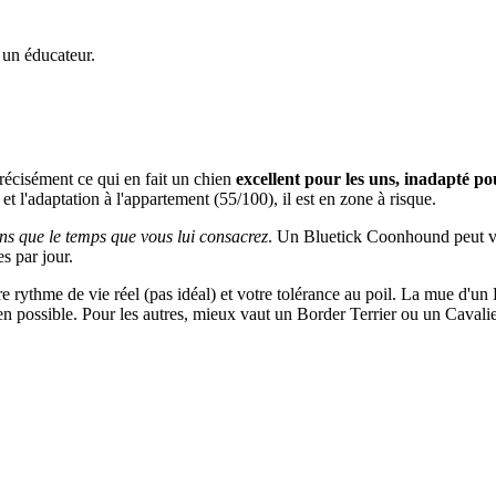
 un éducateur.
récisément ce qui en fait un chien
excellent pour les uns, inadapté po
) et l'adaptation à l'appartement (55/100), il est en zone à risque.
ns que le temps que vous lui consacrez
. Un Bluetick Coonhound peut vivr
s par jour.
otre rythme de vie réel (pas idéal) et votre tolérance au poil. La mue d
hien possible. Pour les autres, mieux vaut un Border Terrier ou un Caval