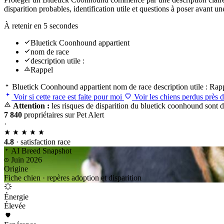
disparition probables, identification utile et questions à poser avant
À retenir en 5 secondes
Bluetick Coonhound appartient
nom de race
description utile :
Rappel
Bluetick Coonhound appartient
nom de race
description utile :
Rap
Voir si cette race est faite pour moi
Voir les chiens perdus près 
Attention :
les risques de disparition du bluetick coonhound sont d
7 840
propriétaires sur Pet Alert
·
4.8
· satisfaction race
AI Breed Snapshot
Juin 2026
Origine
Fiche chien · repères adoption et disparition
Énergie
Élevée