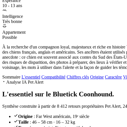
Espérance
10 - 13 ans
Intelligence
Très bonne
Appartement
Possible
À la recherche d'un compagnon loyal, majestueux et riche en histoire ?
des chiens français, anglais et américains. Ses ancêtres étaient utilisés 
anecdote : ce chien est souvent associé aux contes du Sud des États-Uni
des risques de disparition, des photos à préparer, des lieux à vérifier 
voisinage, les mots à utiliser dans l'alerte et la façon de guider les té
Sommaire
L'essentiel
Compatibilité
Chiffres clés
Origine
Caractère
Vi
Analyse IA Pet Alert
L'essentiel sur le
Bluetick Coonhound.
Synthèse construite à partir de 8 412 retours propriétaires Pet Alert, 
Origine
: Far West américain, 19ᵉ siècle
Taille
: 46 – 58 cm · 16 – 32 kg