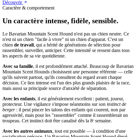
Découvrir
Caractère & comportement
Un caractère
intense, fidèle, sensible.
Le Bavarian Mountain Scent Hound n'est pas un chien neutre. Ce
n'est ni un chien "facile à vivre" ni un chien d'apparat. C'est un
chien
de travail
, qui a hérité de générations de sélection pour
rassembler, surveiller, anticiper. Cette intensité se ressent dans tous
les aspects de sa vie quotidienne.
Avec sa famille
, il est profondément attaché. Beaucoup de Bavarian
Mountain Scent Hounds choisissent
une
personne référente — celle
qu'ils suivent partout, qu'ils consultent du regard avant chaque
décision. Ce lien intense est l'un des plus grands plaisirs de la race,
mais aussi sa principale source d'anxiété de séparation.
Avec les enfants
, il est généralement excellent : patient, joueur,
protecteur. Une vigilance s'impose néanmoins sur son
instinct de
berger
: il peut pincer les talons des enfants qui courent, non par
agressivité, mais pour les "rassembler" comme il rassemblerait un
troupeau. Cet instinct doit être canalisé dès la 8ᵉ semaine.
Avec les autres animaux
, tout est possible — à condition d'une
socialisation précoce. Un Bavarian Mountain Scent Hound élevé