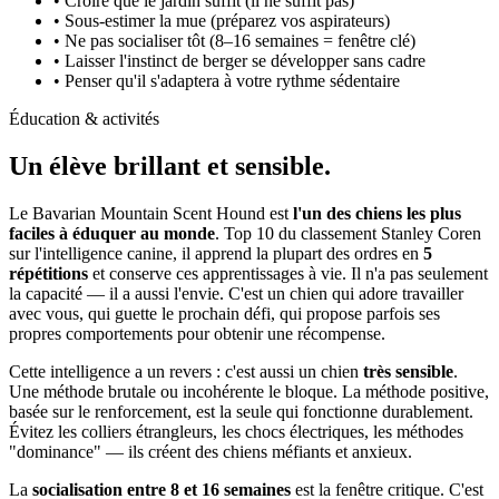
• Croire que le jardin suffit (il ne suffit pas)
• Sous-estimer la mue (préparez vos aspirateurs)
• Ne pas socialiser tôt (8–16 semaines = fenêtre clé)
• Laisser l'instinct de berger se développer sans cadre
• Penser qu'il s'adaptera à votre rythme sédentaire
Éducation & activités
Un élève
brillant et sensible.
Le Bavarian Mountain Scent Hound est
l'un des chiens les plus
faciles à éduquer au monde
. Top 10 du classement Stanley Coren
sur l'intelligence canine, il apprend la plupart des ordres en
5
répétitions
et conserve ces apprentissages à vie. Il n'a pas seulement
la capacité — il a aussi l'envie. C'est un chien qui adore travailler
avec vous, qui guette le prochain défi, qui propose parfois ses
propres comportements pour obtenir une récompense.
Cette intelligence a un revers : c'est aussi un chien
très sensible
.
Une méthode brutale ou incohérente le bloque. La méthode positive,
basée sur le renforcement, est la seule qui fonctionne durablement.
Évitez les colliers étrangleurs, les chocs électriques, les méthodes
"dominance" — ils créent des chiens méfiants et anxieux.
La
socialisation entre 8 et 16 semaines
est la fenêtre critique. C'est