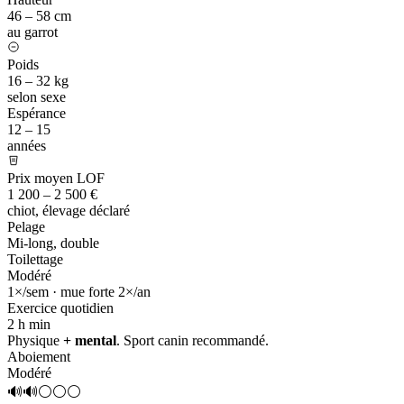
46 – 58 cm
au garrot
Poids
16 – 32 kg
selon sexe
Espérance
12 – 15
années
Prix moyen LOF
1 200 – 2 500 €
chiot, élevage déclaré
Pelage
Mi-long, double
Toilettage
Modéré
1×/sem · mue forte 2×/an
Exercice quotidien
2 h
min
Physique
+ mental
. Sport canin recommandé.
Aboiement
Modéré
🔊🔊⚪⚪⚪