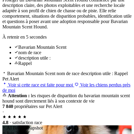
description claire, des photos exploitables et une recherche locale
adaptée à son profil de chien de chasse ou de piste. Elle relie
comportement, situations de disparition probables, identification utile
et questions à poser avant une adoption responsable pour Bavarian
Mountain Scent Hound.
À retenir en 5 secondes
Bavarian Mountain Scent
nom de race
description utile :
Rappel
Bavarian Mountain Scent
nom de race
description utile :
Rappel
Pet Alert
Voir si cette race est faite pour moi
Voir les chiens perdus près
de moi
Attention :
les risques de disparition du bavarian mountain scent
hound sont directement liés à son contexte de vie
7 840
propriétaires sur Pet Alert
·
4.8
· satisfaction race
AI Breed Snapshot
Juin 2026