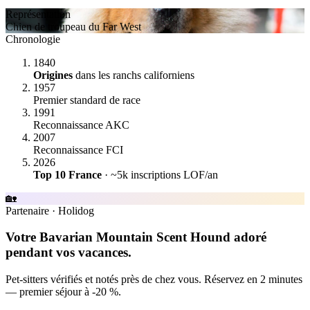
Représentation
Chien de troupeau du Far West
Chronologie
1840
Origines
dans les ranchs californiens
1957
Premier standard de race
1991
Reconnaissance AKC
2007
Reconnaissance FCI
2026
Top 10 France
· ~5k inscriptions LOF/an
🏡
Partenaire
·
Holidog
Votre Bavarian Mountain Scent Hound adoré
pendant vos vacances.
Pet-sitters vérifiés et notés près de chez vous. Réservez en 2 minutes
— premier séjour à -20 %.