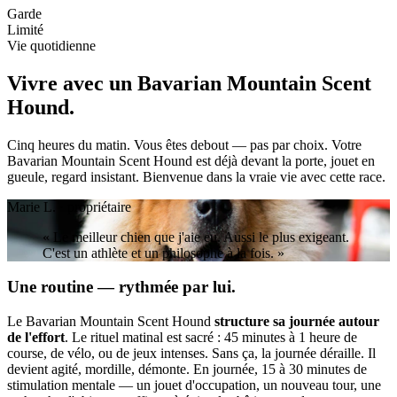
Garde
Limité
Vie quotidienne
Vivre avec un
Bavarian Mountain Scent
Hound.
Cinq heures du matin. Vous êtes debout — pas par choix. Votre
Bavarian Mountain Scent Hound est déjà devant la porte, jouet en
gueule, regard insistant. Bienvenue dans la vraie vie avec cette race.
Marie L. · propriétaire
« Le meilleur chien que j'aie eu. Aussi le plus exigeant.
C'est un athlète et un philosophe à la fois. »
Une routine — rythmée par lui.
Le Bavarian Mountain Scent Hound
structure sa journée autour
de l'effort
. Le rituel matinal est sacré : 45 minutes à 1 heure de
course, de vélo, ou de jeux intenses. Sans ça, la journée déraille. Il
devient agité, mordille, démonte. En journée, 15 à 30 minutes de
stimulation mentale — un jouet d'occupation, un nouveau tour, une