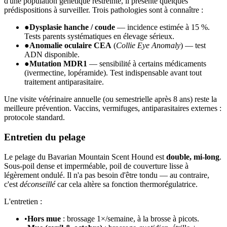
d'une population génétique restreinte, il présente quelques
prédispositions à surveiller. Trois pathologies sont à connaître :
●
Dysplasie hanche / coude
— incidence estimée à 15 %.
Tests parents systématiques en élevage sérieux.
●
Anomalie oculaire CEA
(
Collie Eye Anomaly
) — test
ADN disponible.
●
Mutation MDR1
— sensibilité à certains médicaments
(ivermectine, lopéramide). Test indispensable avant tout
traitement antiparasitaire.
Une visite vétérinaire annuelle (ou semestrielle après 8 ans) reste la
meilleure prévention. Vaccins, vermifuges, antiparasitaires externes :
protocole standard.
Entretien du pelage
Le pelage du Bavarian Mountain Scent Hound est
double, mi-long
.
Sous-poil dense et imperméable, poil de couverture lisse à
légèrement ondulé. Il n'a pas besoin d'être tondu — au contraire,
c'est
déconseillé
car cela altère sa fonction thermorégulatrice.
L'entretien :
•
Hors mue
: brossage 1×/semaine, à la brosse à picots.