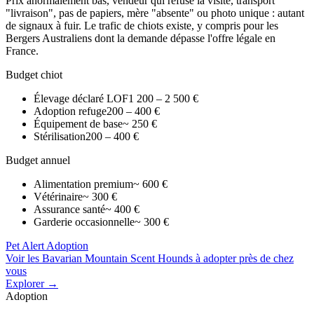
Prix anormalement bas, vendeur qui refuse la visite, transport
"livraison", pas de papiers, mère "absente" ou photo unique : autant
de signaux à fuir. Le trafic de chiots existe, y compris pour les
Bergers Australiens dont la demande dépasse l'offre légale en
France.
Budget chiot
Élevage déclaré LOF
1 200 – 2 500 €
Adoption refuge
200 – 400 €
Équipement de base
~ 250 €
Stérilisation
200 – 400 €
Budget annuel
Alimentation premium
~ 600 €
Vétérinaire
~ 300 €
Assurance santé
~ 400 €
Garderie occasionnelle
~ 300 €
Pet Alert Adoption
Voir les Bavarian Mountain Scent Hounds à adopter près de chez
vous
Explorer →
Adoption