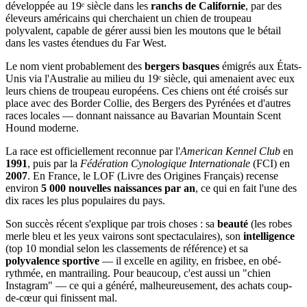
développée au 19ᵉ siècle dans les
ranchs de Californie
, par des
éleveurs américains qui cherchaient un chien de troupeau
polyvalent, capable de gérer aussi bien les moutons que le bétail
dans les vastes étendues du Far West.
Le nom vient probablement des
bergers basques
émigrés aux États-
Unis via l'Australie au milieu du 19ᵉ siècle, qui amenaient avec eux
leurs chiens de troupeau européens. Ces chiens ont été croisés sur
place avec des Border Collie, des Bergers des Pyrénées et d'autres
races locales — donnant naissance au Bavarian Mountain Scent
Hound moderne.
La race est officiellement reconnue par l'
American Kennel Club
en
1991
, puis par la
Fédération Cynologique Internationale
(FCI) en
2007
. En France, le LOF (Livre des Origines Français) recense
environ
5 000 nouvelles naissances par an
, ce qui en fait l'une des
dix races les plus populaires du pays.
Son succès récent s'explique par trois choses : sa
beauté
(les robes
merle bleu et les yeux vairons sont spectaculaires), son
intelligence
(top 10 mondial selon les classements de référence) et sa
polyvalence sportive
— il excelle en agility, en frisbee, en obé-
rythmée, en mantrailing. Pour beaucoup, c'est aussi un "chien
Instagram" — ce qui a généré, malheureusement, des achats coup-
de-cœur qui finissent mal.