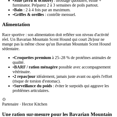
•
Mue (avril & octobre)
: brossage
quotidien
, étrille +
furminator. Préparez 2 à 3 semaines de poils partout.
•
Bain
: 2 à 4 fois par an maximum.
•
Griffes & oreilles
: contrôle mensuel.
Alimentation
Race sportive : son alimentation doit refléter son niveau d'activité
réel. Un Bavarian Mountain Scent Hound qui court 2h/jour ne
mange pas la même chose qu'un Bavarian Mountain Scent Hound
sédentaire.
•
Croquettes premium
à 25–28 % de protéines animales de
qualité.
•
BARF / ration ménagère
possible avec accompagnement
vétérinaire.
•
2 repas/jour
idéalement, jamais juste avant ou après l'effort
(risque de torsion d'estomac).
•
Surveillance du poids
: éviter le surpoids qui aggrave les
problèmes articulaires.
🍲
Partenaire
·
Hector Kitchen
Une ration sur-mesure pour les Bavarian Mountain