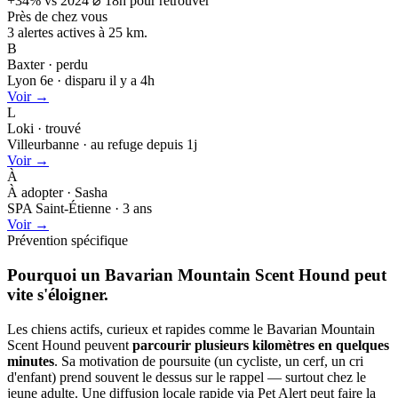
+34% vs 2024
⌀ 18h pour retrouver
Près de chez vous
3 alertes actives à
25 km.
B
Baxter · perdu
Lyon 6e · disparu il y a 4h
Voir →
L
Loki · trouvé
Villeurbanne · au refuge depuis 1j
Voir →
À
À adopter · Sasha
SPA Saint-Étienne · 3 ans
Voir →
Prévention spécifique
Pourquoi un Bavarian Mountain Scent Hound peut
vite s'éloigner.
Les chiens actifs, curieux et rapides comme le Bavarian Mountain
Scent Hound peuvent
parcourir plusieurs kilomètres en quelques
minutes
. Sa motivation de poursuite (un cycliste, un cerf, un cri
d'enfant) prend souvent le dessus sur le rappel — surtout chez le
jeune adulte. Une diffusion locale rapide via Pet Alert peut faire la