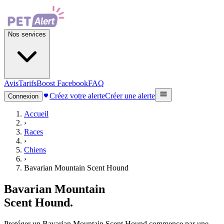
Nos services
Avis
Tarifs
Boost Facebook
FAQ
Créez votre alerte
Créer une alerte
Connexion
Accueil
›
Races
›
Chiens
›
Bavarian Mountain Scent Hound
Bavarian Mountain
Scent Hound
.
Protéger un Bavarian Mountain Scent Hound commence par une