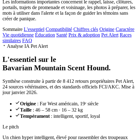
Les informations importantes concernent le rappel, laisse, clôtures,
portails, trajets de promenade et voisinage, les photos à préparer, les
mots à utiliser dans l'alerte et la façon de guider les témoins sans
créer de panique.
Sommaire
L'essentiel
Compatibilité
Chiffres clés
Origine
Caractère
Vie quotidienne
Éducation
Santé
Prix & adoption
Pet Alert
Races
similaires
FAQ
Analyse IA Pet Alert
L'essentiel sur le
Bavarian Mountain Scent Hound.
Synthèse construite à partir de 8 412 retours propriétaires Pet Alert,
24 sources vétérinaires, et des standards officiels FCI/AKC. Mise à
jour janvier 2026.
Origine
: Far West américain, 19ᵉ siècle
Taille
: 46 – 58 cm · 16 – 32 kg
Tempérament
: intelligent, sportif, loyal
Le pitch
Un chien hyper intelligent
, élevé pour rassembler des troupeaux