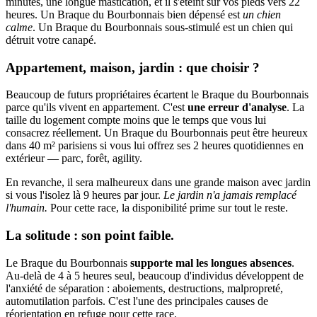
minutes, une longue mastication, et il s'éteint sur vos pieds vers 22
heures. Un Braque du Bourbonnais bien dépensé est
un chien
calme
. Un Braque du Bourbonnais sous-stimulé est un chien qui
détruit votre canapé.
Appartement, maison, jardin : que choisir ?
Beaucoup de futurs propriétaires écartent le Braque du Bourbonnais
parce qu'ils vivent en appartement. C'est
une erreur d'analyse
. La
taille du logement compte moins que le temps que vous lui
consacrez réellement. Un Braque du Bourbonnais peut être heureux
dans 40 m² parisiens si vous lui offrez ses 2 heures quotidiennes en
extérieur — parc, forêt, agility.
En revanche, il sera malheureux dans une grande maison avec jardin
si vous l'isolez là 9 heures par jour.
Le jardin n'a jamais remplacé
l'humain.
Pour cette race, la disponibilité prime sur tout le reste.
La solitude : son point faible.
Le Braque du Bourbonnais
supporte mal les longues absences
.
Au-delà de 4 à 5 heures seul, beaucoup d'individus développent de
l'anxiété de séparation : aboiements, destructions, malpropreté,
automutilation parfois. C'est l'une des principales causes de
réorientation en refuge pour cette race.