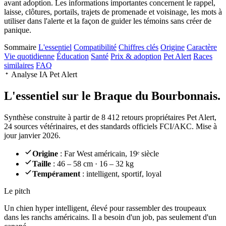
avant adoption. Les informations importantes concernent le rappel,
laisse, clôtures, portails, trajets de promenade et voisinage, les mots à
utiliser dans l'alerte et la façon de guider les témoins sans créer de
panique.
Sommaire
L'essentiel
Compatibilité
Chiffres clés
Origine
Caractère
Vie quotidienne
Éducation
Santé
Prix & adoption
Pet Alert
Races
similaires
FAQ
Analyse IA Pet Alert
L'essentiel sur le
Braque du Bourbonnais.
Synthèse construite à partir de 8 412 retours propriétaires Pet Alert,
24 sources vétérinaires, et des standards officiels FCI/AKC. Mise à
jour janvier 2026.
Origine
: Far West américain, 19ᵉ siècle
Taille
: 46 – 58 cm · 16 – 32 kg
Tempérament
: intelligent, sportif, loyal
Le pitch
Un chien hyper intelligent
, élevé pour rassembler des troupeaux
dans les ranchs américains. Il a besoin d'un job, pas seulement d'un