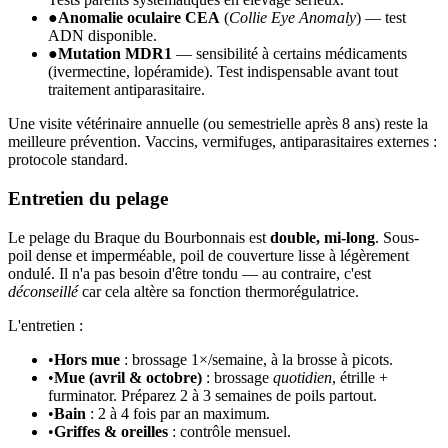
●
Anomalie oculaire CEA
(
Collie Eye Anomaly
) — test
ADN disponible.
●
Mutation MDR1
— sensibilité à certains médicaments
(ivermectine, lopéramide). Test indispensable avant tout
traitement antiparasitaire.
Une visite vétérinaire annuelle (ou semestrielle après 8 ans) reste la
meilleure prévention. Vaccins, vermifuges, antiparasitaires externes :
protocole standard.
Entretien du pelage
Le pelage du Braque du Bourbonnais est
double, mi-long
. Sous-
poil dense et imperméable, poil de couverture lisse à légèrement
ondulé. Il n'a pas besoin d'être tondu — au contraire, c'est
déconseillé
car cela altère sa fonction thermorégulatrice.
L'entretien :
•
Hors mue
: brossage 1×/semaine, à la brosse à picots.
•
Mue (avril & octobre)
: brossage
quotidien
, étrille +
furminator. Préparez 2 à 3 semaines de poils partout.
•
Bain
: 2 à 4 fois par an maximum.
•
Griffes & oreilles
: contrôle mensuel.