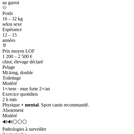
au garrot
Poids
16 – 32 kg
selon sexe
Espérance
12 – 15
années
Prix moyen LOF
1 200 – 2 500 €
chiot, élevage déclaré
Pelage
Mi-long, double
Toilettage
Modéré
1×/sem · mue forte 2×/an
Exercice quotidien
2 h
min
Physique
+ mental
. Sport canin recommandé.
Aboiement
Modéré
🔊🔊⚪⚪⚪
Pathologies à surveiller