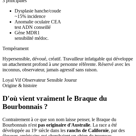
3 principales
Dysplasie hanche/coude
~15% incidence
Anomalie oculaire CEA
test ADN conseillé
Gène MDR1
sensibilité médoc.
Tempérament
Hypersensible, dévoué, créatif.
Travailleur infatigable qui développe
un attachement profond à
une
personne référente. Réservé avec les
inconnus, observateur, jamais agressif sans raison.
Loyal
Vif
Observateur
Sensible
Joueur
Origine & histoire
D'où vient vraiment
le Braque du
Bourbonnais ?
Contrairement à ce que son nom laisse penser, le Braque du
Bourbonnais n'est
pas originaire d'Australie
. La race a été
développée au 19ᵉ siècle dans les
ranchs de Californie
, par des
éleveurs américains qui cherchaient un chien de troupeau