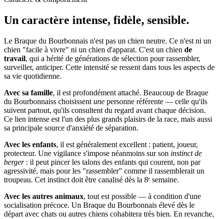
Un caractère
intense, fidèle, sensible.
Le Braque du Bourbonnais n'est pas un chien neutre. Ce n'est ni un
chien "facile à vivre" ni un chien d'apparat. C'est un chien
de
travail
, qui a hérité de générations de sélection pour rassembler,
surveiller, anticiper. Cette intensité se ressent dans tous les aspects de
sa vie quotidienne.
Avec sa famille
, il est profondément attaché. Beaucoup de Braque
du Bourbonnaiss choisissent
une
personne référente — celle qu'ils
suivent partout, qu'ils consultent du regard avant chaque décision.
Ce lien intense est l'un des plus grands plaisirs de la race, mais aussi
sa principale source d'anxiété de séparation.
Avec les enfants
, il est généralement excellent : patient, joueur,
protecteur. Une vigilance s'impose néanmoins sur son
instinct de
berger
: il peut pincer les talons des enfants qui courent, non par
agressivité, mais pour les "rassembler" comme il rassemblerait un
troupeau. Cet instinct doit être canalisé dès la 8ᵉ semaine.
Avec les autres animaux
, tout est possible — à condition d'une
socialisation précoce. Un Braque du Bourbonnais élevé dès le
départ avec chats ou autres chiens cohabitera très bien. En revanche,