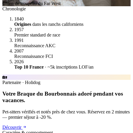
Chien de troupeau du Far West
Chronologie
1840
Origines
dans les ranchs californiens
1957
Premier standard de race
1991
Reconnaissance AKC
2007
Reconnaissance FCI
2026
Top 10 France
· ~5k inscriptions LOF/an
🏡
Partenaire
·
Holidog
Votre Braque du Bourbonnais adoré pendant vos
vacances.
Pet-sitters vérifiés et notés près de chez vous. Réservez en 2 minutes
— premier séjour à -20 %.
Découvrir
Caractère & comportement