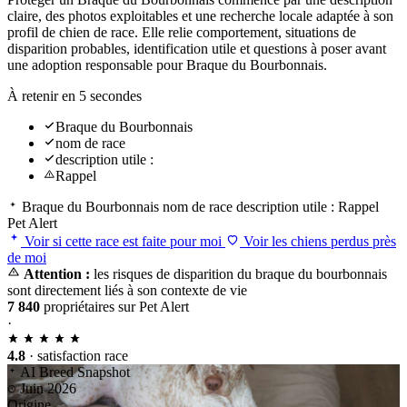
claire, des photos exploitables et une recherche locale adaptée à son
profil de chien de race. Elle relie comportement, situations de
disparition probables, identification utile et questions à poser avant
une adoption responsable pour Braque du Bourbonnais.
À retenir en 5 secondes
Braque du Bourbonnais
nom de race
description utile :
Rappel
Braque du Bourbonnais
nom de race
description utile :
Rappel
Pet Alert
Voir si cette race est faite pour moi
Voir les chiens perdus près
de moi
Attention :
les risques de disparition du braque du bourbonnais
sont directement liés à son contexte de vie
7 840
propriétaires sur Pet Alert
·
4.8
· satisfaction race
AI Breed Snapshot
Juin 2026
Origine