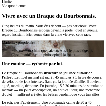
Limité
Vie quotidienne
Vivre avec un
Braque du Bourbonnais.
Cinq heures du matin. Vous êtes debout — pas par choix. Votre
Braque du Bourbonnais est déjà devant la porte, jouet en gueule,
regard insistant. Bienvenue dans la vraie vie avec cette race.
Marie L. · propriétaire
« Le meilleur chien que j'aie eu. Aussi le plus exigeant.
C'est un athlète et un philosophe à la fois. »
Une routine — rythmée par lui.
Le Braque du Bourbonnais
structure sa journée autour de
l'effort
. Le rituel matinal est sacré : 45 minutes à 1 heure de course,
de vélo, ou de jeux intenses. Sans ça, la journée déraille. Il devient
agité, mordille, démonte. En journée, 15 à 30 minutes de stimulation
mentale — un jouet d'occupation, un nouveau tour, une recherche
d'objet — suffisent à éviter les bêtises pendant que vous travaillez.
Le soir, c'est l'apaisement. Une promenade calme de 30 à 45