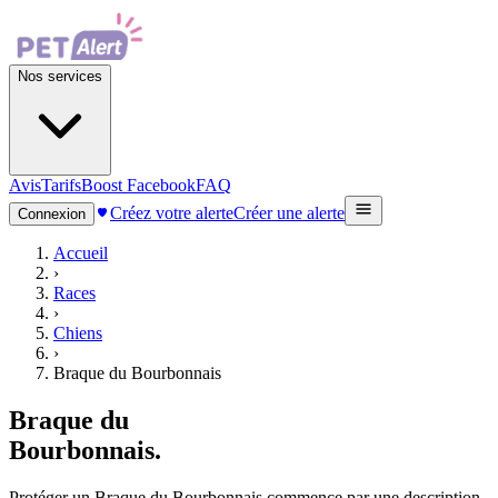
Nos services
Avis
Tarifs
Boost Facebook
FAQ
Créez votre alerte
Créer une alerte
Connexion
Accueil
›
Races
›
Chiens
›
Braque du Bourbonnais
Braque du
Bourbonnais
.
Protéger un Braque du Bourbonnais commence par une description