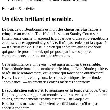
• Penser qu'il s'adaptera à votre rythme sédentaire
Éducation & activités
Un élève
brillant et sensible.
Le Braque du Bourbonnais est
l'un des chiens les plus faciles à
éduquer au monde
. Top 10 du classement Stanley Coren sur
l'intelligence canine, il apprend la plupart des ordres en
5 répétitions
et conserve ces apprentissages à vie. Il n'a pas seulement la capacité
— il a aussi l'envie. C'est un chien qui adore travailler avec vous,
qui guette le prochain défi, qui propose parfois ses propres
comportements pour obtenir une récompense.
Cette intelligence a un revers : c'est aussi un chien
très sensible
.
Une méthode brutale ou incohérente le bloque. La méthode positive,
basée sur le renforcement, est la seule qui fonctionne durablement.
Évitez les colliers étrangleurs, les chocs électriques, les méthodes
"dominance" — ils créent des chiens méfiants et anxieux.
La
socialisation entre 8 et 16 semaines
est la fenêtre critique. C'est
là que se joue son rapport au monde : voitures, vélos, enfants, autres
chiens, environnements urbains et ruraux. Un Braque du
Bourbonnais mal socialisé devient réactif à tout ce qu'il n'a pas
appris à connaître.