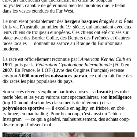
polyvalent, capable de gérer aussi bien les moutons que le bétail
dans les vastes étendues du Far West.
Le nom vient probablement des
bergers basques
émigrés aux États-
Unis via l'Australie au milieu du 19ᵉ siècle, qui amenaient avec eux
leurs chiens de troupeau européens. Ces chiens ont été croisés sur
place avec des Border Collie, des Bergers des Pyrénées et d'autres
races locales — donnant naissance au Braque du Bourbonnais
moderne.
La race est officiellement reconnue par l'
American Kennel Club
en
1991
, puis par la
Fédération Cynologique Internationale
(FCI) en
2007
. En France, le LOF (Livre des Origines Français) recense
environ
5 000 nouvelles naissances par an
, ce qui en fait l'une des
dix races les plus populaires du pays.
Son succès récent s'explique par trois choses : sa
beauté
(les robes
merle bleu et les yeux vairons sont spectaculaires), son
intelligence
(top 10 mondial selon les classements de référence) et sa
polyvalence sportive
— il excelle en agility, en frisbee, en obé-
rythmée, en mantrailing. Pour beaucoup, c'est aussi un "chien
Instagram" — ce qui a généré, malheureusement, des achats coup-
de-cœur qui finissent mal.
Représentation