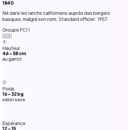
1840
Né dans les ranchs californiens auprès des bergers
basques, malgré son nom. Standard officiel : 1957.
Groupe FCI 1
🇺🇸
Hauteur
46 – 58 cm
au garrot
Poids
16 – 32 kg
selon sexe
Espérance
12 – 15