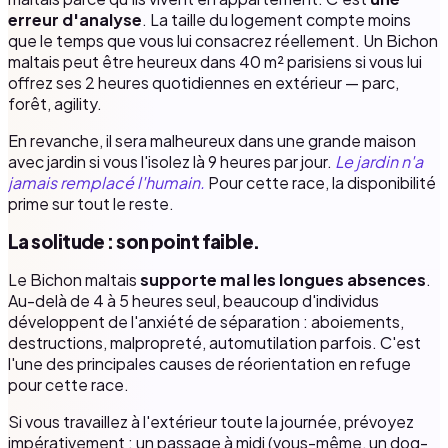
erreur d'analyse
. La taille du logement compte moins
que le temps que vous lui consacrez réellement. Un Bichon
maltais peut être heureux dans 40 m² parisiens si vous lui
offrez ses 2 heures quotidiennes en extérieur — parc,
forêt, agility.
En revanche, il sera malheureux dans une grande maison
avec jardin si vous l'isolez là 9 heures par jour.
Le jardin n'a
jamais remplacé l'humain.
Pour cette race, la disponibilité
prime sur tout le reste.
La solitude : son point faible.
Le Bichon maltais
supporte mal les longues absences
.
Au-delà de 4 à 5 heures seul, beaucoup d'individus
développent de l'anxiété de séparation : aboiements,
destructions, malpropreté, automutilation parfois. C'est
l'une des principales causes de réorientation en refuge
pour cette race.
Si vous travaillez à l'extérieur toute la journée, prévoyez
impérativement : un passage à midi (vous-même, un dog-