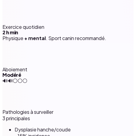
Exercice quotidien
2 h
min
Physique
+ mental
. Sport canin recommandé.
Aboiement
Modéré
🔊🔊⚪⚪⚪
Pathologies à surveiller
3 principales
Dysplasie hanche/coude
~15% incidence