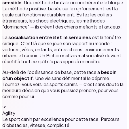
sensible
. Une méthode brutale ou incohérente le bloque.
La méthode positive, basée sur le renforcement, est la
seule qui fonctionne durablement. Évitez les colliers
étrangleurs, les chocs électriques, les méthodes
"dominance" — ils créent des chiens méfiants et anxieux.
La
socialisation entre 8 et 16 semaines
est la fenêtre
critique. C'est là que se joue son rapport au monde :
voitures, vélos, enfants, autres chiens, environnements
urbains et ruraux. Un Bichon maltais mal socialisé devient
réactif à tout ce qu'il n'a pas appris à connaître.
Au-delà de l'obéissance de base, cette race a
besoin
d'un objectif
. Une vie sans défi mental le déprime.
Tournez-vous vers les sports canins — c'est sans doute la
meilleure décision que vous puissiez prendre, pour vous
comme pour lui.
🏃
Agility
Le sport canin par excellence pour cette race. Parcours
d'obstacles, vitesse, complicité.