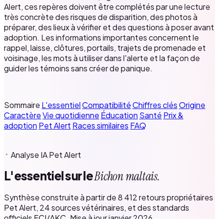
Alert, ces repères doivent être complétés par une lecture
très concrète des risques de disparition, des photos à
préparer, des lieux à vérifier et des questions à poser avant
adoption. Les informations importantes concernent le
rappel, laisse, clôtures, portails, trajets de promenade et
voisinage, les mots à utiliser dans l'alerte et la façon de
guider les témoins sans créer de panique.
Sommaire
L'essentiel
Compatibilité
Chiffres clés
Origine
Caractère
Vie quotidienne
Éducation
Santé
Prix &
adoption
Pet Alert
Races similaires
FAQ
Analyse IA Pet Alert
L'essentiel sur le
Bichon maltais.
Synthèse construite à partir de 8 412 retours propriétaires
Pet Alert, 24 sources vétérinaires, et des standards
officiels FCI/AKC. Mise à jour janvier 2026.