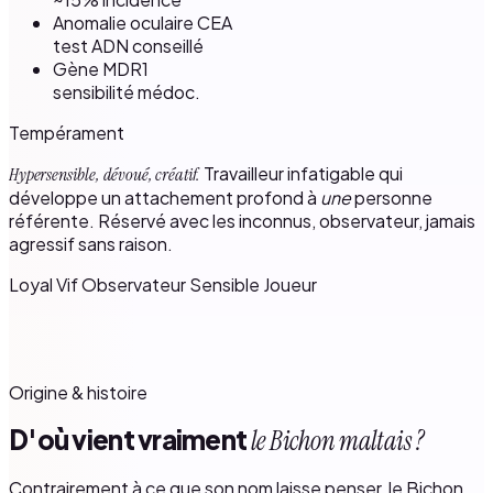
Anomalie oculaire CEA
test ADN conseillé
Gène MDR1
sensibilité médoc.
Tempérament
Travailleur infatigable qui
Hypersensible, dévoué, créatif.
développe un attachement profond à
une
personne
référente. Réservé avec les inconnus, observateur, jamais
agressif sans raison.
Loyal
Vif
Observateur
Sensible
Joueur
Origine & histoire
D'où vient vraiment
le Bichon maltais ?
Contrairement à ce que son nom laisse penser, le Bichon