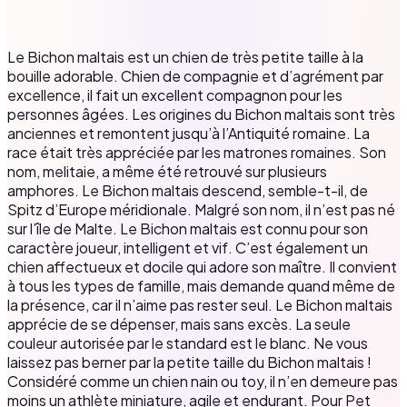
Le Bichon maltais est un chien de très petite taille à la
bouille adorable. Chien de compagnie et d’agrément par
excellence, il fait un excellent compagnon pour les
personnes âgées. Les origines du Bichon maltais sont très
anciennes et remontent jusqu’à l’Antiquité romaine. La
race était très appréciée par les matrones romaines. Son
nom, melitaie, a même été retrouvé sur plusieurs
amphores. Le Bichon maltais descend, semble-t-il, de
Spitz d’Europe méridionale. Malgré son nom, il n’est pas né
sur l’île de Malte. Le Bichon maltais est connu pour son
caractère joueur, intelligent et vif. C’est également un
chien affectueux et docile qui adore son maître. Il convient
à tous les types de famille, mais demande quand même de
la présence, car il n’aime pas rester seul. Le Bichon maltais
apprécie de se dépenser, mais sans excès. La seule
couleur autorisée par le standard est le blanc. Ne vous
laissez pas berner par la petite taille du Bichon maltais !
Considéré comme un chien nain ou toy, il n’en demeure pas
moins un athlète miniature, agile et endurant. Pour Pet