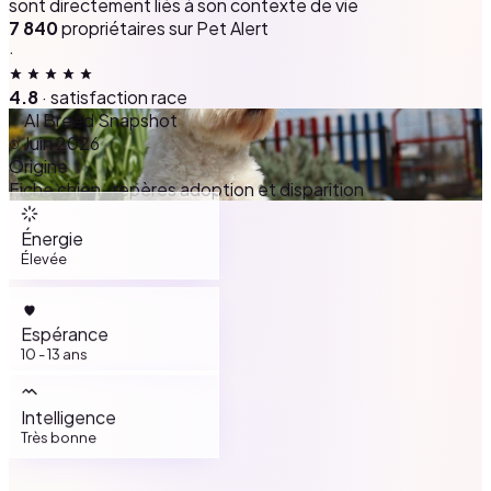
sont directement liés à son contexte de vie
7 840
propriétaires sur Pet Alert
·
4.8
· satisfaction race
AI Breed Snapshot
Juin 2026
Origine
Fiche chien · repères adoption et disparition
Énergie
Élevée
Espérance
10 - 13 ans
Intelligence
Très bonne