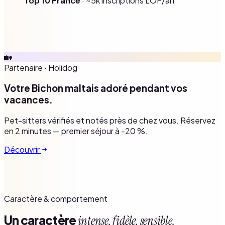
Top 10 France
· ~5k inscriptions LOF/an
🏡
Partenaire
·
Holidog
Votre Bichon maltais adoré pendant vos
vacances.
Pet-sitters vérifiés et notés près de chez vous. Réservez
en 2 minutes — premier séjour à -20 %.
Découvrir
Caractère & comportement
Un caractère
intense, fidèle, sensible.