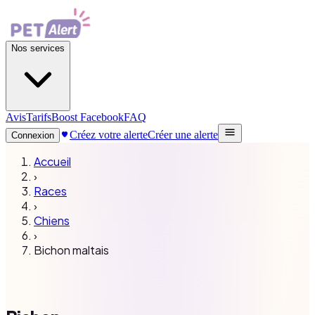
Nos services
Avis
Tarifs
Boost Facebook
FAQ
Créez votre alerte
Créer une alerte
Connexion
Accueil
›
Races
›
Chiens
›
Bichon maltais