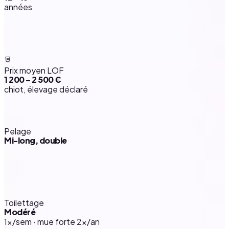
années
Prix moyen LOF
1 200 – 2 500 €
chiot, élevage déclaré
Pelage
Mi-long, double
Toilettage
Modéré
1×/sem · mue forte 2×/an