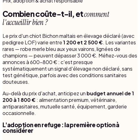
Prix, adoption & achat responsable
Combien coûte-t-il, et
comment
l'accueillir bien ?
Le prix d'un chiot Bichon maltais en élevage déclaré (avec
pedigree LOF) varie entre
1 200 et 2 500 €
. Les variantes
rares — robe merle bleu aux yeux vairons, lignées de
champions — peuvent dépasser 3 000 €. Méfiez-vous des
annonces à 600-800 € : c'est presque
systématiquement un signal d'élevage non déclaré, sans
test génétique, parfois avec des conditions sanitaires
douteuses.
Au-delà du prix d'achat, anticipez un
budget annuel de 1
200 à 1 800 €
: alimentation premium, vétérinaire,
antiparasitaires, mutuelle santé, équipement, garderie
occasionnelle.
L'adoption en refuge : la première option à
considérer