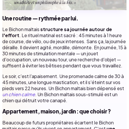
un athlète et un philosophe à la fois. »
Une routine — rythmée par lui.
Le Bichon maltais
structure sa journée autour de
l'effort
. Le rituel matinal est sacré : 45 minutes à 1 heure
de course, de vélo, ou de jeux intenses. Sans ça, la journée
déraille. Il devient agité, mordille, démonte. En journée, 15 à
30 minutes de stimulation mentale — un jouet
d'occupation, un nouveau tour, une recherche d'objet —
suffisent à éviter les bêtises pendant que vous travaillez.
Le soir, c'est l'apaisement. Une promenade calme de 30 à
45 minutes, une longue mastication, et il s'éteint sur vos
pieds vers 22 heures. Un Bichon maltais bien dépensé est
un chien calme
. Un Bichon maltais sous-stimulé est un
chien qui détruit votre canapé.
Appartement, maison, jardin : que choisir ?
Beaucoup de futurs propriétaires écartent le Bichon
maltais parce qu'ils vivent en appartement. C'est
une