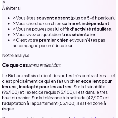
À éviter si
Vous êtes
souvent absent
(plus de 5–6 h par jour).
Vous cherchez un chien
calme et indépendant
.
Vous ne pouvez pas lui offrir
d'activité régulière
.
Vous vivez un quotidien
très sédentaire
.
C'est votre
premier chien
et vous n'êtes pas
accompagné par un éducateur.
Notre analyse
Ce que ces
scores veulent dire.
Le Bichon maltais obtient des notes très contrastées — et
c'est précisément ce qui en fait un chien
excellent pour
les uns, inadapté pour les autres
. Sur la trainabilité
(96/100) et l'exercice requis (95/100), il est dans le très
haut du panier. Sur la tolérance à la solitude (42/100) et
l'adaptation à l'appartement (55/100), il est en zone à
risque.