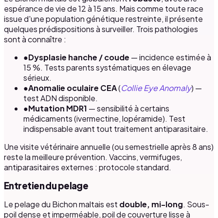
espérance de vie de 12 à 15 ans. Mais comme toute race
issue d'une population génétique restreinte, il présente
quelques prédispositions à surveiller. Trois pathologies
sont à connaître :
●
Dysplasie hanche / coude
— incidence estimée à
15 %. Tests parents systématiques en élevage
sérieux.
●
Anomalie oculaire CEA
(
Collie Eye Anomaly
) —
test ADN disponible.
●
Mutation MDR1
— sensibilité à certains
médicaments (ivermectine, lopéramide). Test
indispensable avant tout traitement antiparasitaire.
Une visite vétérinaire annuelle (ou semestrielle après 8 ans)
reste la meilleure prévention. Vaccins, vermifuges,
antiparasitaires externes : protocole standard.
Entretien du pelage
Le pelage du Bichon maltais est
double, mi-long
. Sous-
poil dense et imperméable, poil de couverture lisse à