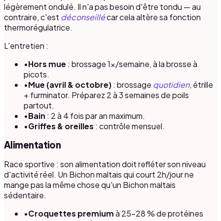
légèrement ondulé. Il n'a pas besoin d'être tondu — au
contraire, c'est
déconseillé
car cela altère sa fonction
thermorégulatrice.
L'entretien :
•
Hors mue
: brossage 1×/semaine, à la brosse à
picots.
•
Mue (avril & octobre)
: brossage
quotidien
, étrille
+ furminator. Préparez 2 à 3 semaines de poils
partout.
•
Bain
: 2 à 4 fois par an maximum.
•
Griffes & oreilles
: contrôle mensuel.
Alimentation
Race sportive : son alimentation doit refléter son niveau
d'activité réel. Un Bichon maltais qui court 2h/jour ne
mange pas la même chose qu'un Bichon maltais
sédentaire.
•
Croquettes premium
à 25–28 % de protéines