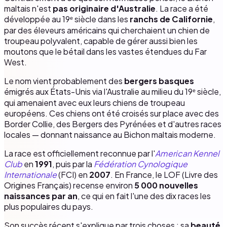
maltais n'est
pas originaire d'Australie
. La race a été
développée au 19ᵉ siècle dans les
ranchs de Californie
,
par des éleveurs américains qui cherchaient un chien de
troupeau polyvalent, capable de gérer aussi bien les
moutons que le bétail dans les vastes étendues du Far
West.
Le nom vient probablement des
bergers basques
émigrés aux États-Unis via l'Australie au milieu du 19ᵉ siècle,
qui amenaient avec eux leurs chiens de troupeau
européens. Ces chiens ont été croisés sur place avec des
Border Collie, des Bergers des Pyrénées et d'autres races
locales — donnant naissance au Bichon maltais moderne.
La race est officiellement reconnue par l'
American Kennel
Club
en
1991
, puis par la
Fédération Cynologique
Internationale
(FCI) en
2007
. En France, le LOF (Livre des
Origines Français) recense environ
5 000 nouvelles
naissances par an
, ce qui en fait l'une des dix races les
plus populaires du pays.
Son succès récent s'explique par trois choses : sa
beauté