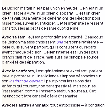
Le Bichon maltais n'est pas un chien neutre. Ce n'est ni un
chien "facile à vivre" ni un chien d'apparat. C'est un chien
de travail
, qui a hérité de générations de sélection pour
rassembler, surveiller, anticiper. Cette intensité se ressent
dans tous les aspects de sa vie quotidienne.
Avec sa famille
, il est profondément attaché. Beaucoup
de Bichon maltaiss choisissent
une
personne référente —
celle qu'ils suivent partout, qu'ils consultent du regard
avant chaque décision. Ce lien intense est l'un des plus
grands plaisirs de la race, mais aussi sa principale source
d'anxiété de séparation.
Avec les enfants
, il est généralement excellent : patient,
joueur, protecteur. Une vigilance s'impose néanmoins sur
son
instinct de berger
: il peut pincer les talons des
enfants qui courent, non par agressivité, mais pour les
"rassembler" comme il rassemblerait un troupeau. Cet
instinct doit être canalisé dès la 8ᵉ semaine.
Avec les autres animaux
, tout est possible — à condition