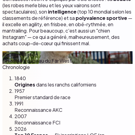
(les robes merle bleu et les yeux vairons sont
spectaculaires), son
intelligence
(top 10 mondial selon les
classements de référence) et sa
polyvalence sportive
—
il excelle en agility, en frisbee, en obé-rythmée, en
mantrailing. Pour beaucoup, c'est aussi un "chien
Instagram" — ce qui a généré, malheureusement, des
achats coup-de-cœur qui finissent mal.
Représentation
Chien de troupeau du Far West
Chronologie
1840
Origines
dans les ranchs californiens
1957
Premier standard de race
1991
Reconnaissance AKC
2007
Reconnaissance FCI
2026