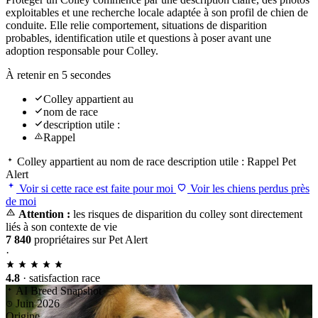
exploitables et une recherche locale adaptée à son profil de chien de
conduite. Elle relie comportement, situations de disparition
probables, identification utile et questions à poser avant une
adoption responsable pour Colley.
À retenir en 5 secondes
Colley appartient au
nom de race
description utile :
Rappel
Colley appartient au
nom de race
description utile :
Rappel
Pet
Alert
Voir si cette race est faite pour moi
Voir les chiens perdus près
de moi
Attention :
les risques de disparition du colley sont directement
liés à son contexte de vie
7 840
propriétaires sur Pet Alert
·
4.8
· satisfaction race
AI Breed Snapshot
Juin 2026
Origine