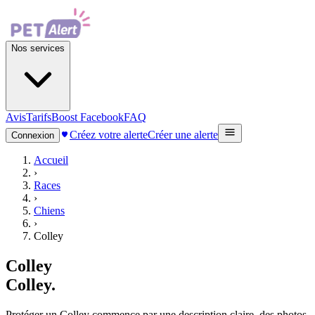
Nos services
Avis
Tarifs
Boost Facebook
FAQ
Créez votre alerte
Créer une alerte
Connexion
Accueil
›
Races
›
Chiens
›
Colley
Colley
Colley
.
Protéger un Colley commence par une description claire, des photos