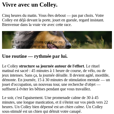
Vivre avec un
Colley.
Cinq heures du matin. Vous êtes debout — pas par choix. Votre
Colley est déjà devant la porte, jouet en gueule, regard insistant.
Bienvenue dans la vraie vie avec cette race.
Marie L. · propriétaire
« Le meilleur chien que j'aie eu. Aussi le plus exigeant.
C'est un athlète et un philosophe à la fois. »
Une routine — rythmée par lui.
Le Colley
structure sa journée autour de l'effort
. Le rituel
matinal est sacré : 45 minutes à 1 heure de course, de vélo, ou de
jeux intenses. Sans ça, la journée déraille. Il devient agité, mordille,
démonte. En journée, 15 à 30 minutes de stimulation mentale — un
jouet d'occupation, un nouveau tour, une recherche d'objet —
suffisent à éviter les bêtises pendant que vous travaillez.
Le soir, c'est l'apaisement. Une promenade calme de 30 à 45
minutes, une longue mastication, et il s'éteint sur vos pieds vers 22
heures. Un Colley bien dépensé est
un chien calme
. Un Colley
sous-stimulé est un chien qui détruit votre canapé.