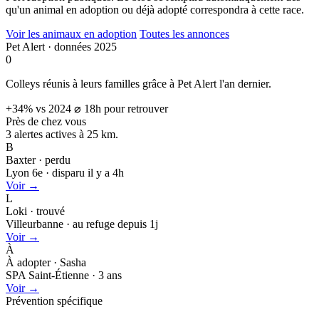
qu'un animal en adoption ou déjà adopté correspondra à cette race.
Voir les animaux en adoption
Toutes les annonces
Pet Alert · données 2025
0
Colleys réunis à leurs familles grâce à Pet Alert l'an dernier.
+34% vs 2024
⌀ 18h pour retrouver
Près de chez vous
3 alertes actives à
25 km.
B
Baxter · perdu
Lyon 6e · disparu il y a 4h
Voir →
L
Loki · trouvé
Villeurbanne · au refuge depuis 1j
Voir →
À
À adopter · Sasha
SPA Saint-Étienne · 3 ans
Voir →
Prévention spécifique