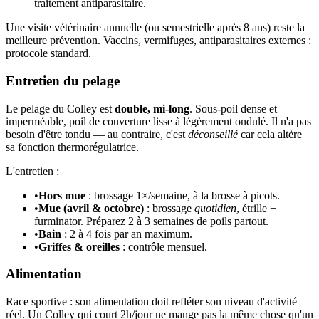
traitement antiparasitaire.
Une visite vétérinaire annuelle (ou semestrielle après 8 ans) reste la
meilleure prévention. Vaccins, vermifuges, antiparasitaires externes :
protocole standard.
Entretien du pelage
Le pelage du Colley est
double, mi-long
. Sous-poil dense et
imperméable, poil de couverture lisse à légèrement ondulé. Il n'a pas
besoin d'être tondu — au contraire, c'est
déconseillé
car cela altère
sa fonction thermorégulatrice.
L'entretien :
•
Hors mue
: brossage 1×/semaine, à la brosse à picots.
•
Mue (avril & octobre)
: brossage
quotidien
, étrille +
furminator. Préparez 2 à 3 semaines de poils partout.
•
Bain
: 2 à 4 fois par an maximum.
•
Griffes & oreilles
: contrôle mensuel.
Alimentation
Race sportive : son alimentation doit refléter son niveau d'activité
réel. Un Colley qui court 2h/jour ne mange pas la même chose qu'un