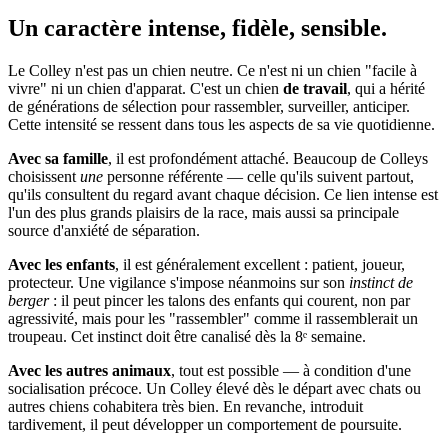
Un caractère
intense, fidèle, sensible.
Le Colley n'est pas un chien neutre. Ce n'est ni un chien "facile à
vivre" ni un chien d'apparat. C'est un chien
de travail
, qui a hérité
de générations de sélection pour rassembler, surveiller, anticiper.
Cette intensité se ressent dans tous les aspects de sa vie quotidienne.
Avec sa famille
, il est profondément attaché. Beaucoup de Colleys
choisissent
une
personne référente — celle qu'ils suivent partout,
qu'ils consultent du regard avant chaque décision. Ce lien intense est
l'un des plus grands plaisirs de la race, mais aussi sa principale
source d'anxiété de séparation.
Avec les enfants
, il est généralement excellent : patient, joueur,
protecteur. Une vigilance s'impose néanmoins sur son
instinct de
berger
: il peut pincer les talons des enfants qui courent, non par
agressivité, mais pour les "rassembler" comme il rassemblerait un
troupeau. Cet instinct doit être canalisé dès la 8ᵉ semaine.
Avec les autres animaux
, tout est possible — à condition d'une
socialisation précoce. Un Colley élevé dès le départ avec chats ou
autres chiens cohabitera très bien. En revanche, introduit
tardivement, il peut développer un comportement de poursuite.