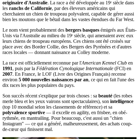
originaire d'Australie
. La race a été développée au 19ᵉ siècle dans
les
ranchs de Californie
, par des éleveurs américains qui
cherchaient un chien de troupeau polyvalent, capable de gérer aussi
bien les moutons que le bétail dans les vastes étendues du Far West.
Le nom vient probablement des
bergers basques
émigrés aux États-
Unis via l'Australie au milieu du 19ᵉ siècle, qui amenaient avec eux
leurs chiens de troupeau européens. Ces chiens ont été croisés sur
place avec des Border Collie, des Bergers des Pyrénées et d'autres
races locales — donnant naissance au Colley moderne.
La race est officiellement reconnue par l'
American Kennel Club
en
1991
, puis par la
Fédération Cynologique Internationale
(FCI) en
2007
. En France, le LOF (Livre des Origines Français) recense
environ
5 000 nouvelles naissances par an
, ce qui en fait l'une des
dix races les plus populaires du pays.
Son succès récent s'explique par trois choses : sa
beauté
(les robes
merle bleu et les yeux vairons sont spectaculaires), son
intelligence
(top 10 mondial selon les classements de référence) et sa
polyvalence sportive
— il excelle en agility, en frisbee, en obé-
rythmée, en mantrailing. Pour beaucoup, c'est aussi un "chien
Instagram" — ce qui a généré, malheureusement, des achats coup-
de-cœur qui finissent mal.