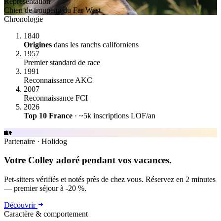
Représentation
Chien de troupeau du Far West
Chronologie
1840
Origines
dans les ranchs californiens
1957
Premier standard de race
1991
Reconnaissance AKC
2007
Reconnaissance FCI
2026
Top 10 France
· ~5k inscriptions LOF/an
🏡
Partenaire
·
Holidog
Votre Colley adoré pendant vos vacances.
Pet-sitters vérifiés et notés près de chez vous. Réservez en 2 minutes
— premier séjour à -20 %.
Découvrir
Caractère & comportement