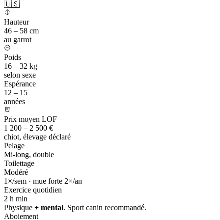
🇺🇸
Hauteur
46 – 58 cm
au garrot
Poids
16 – 32 kg
selon sexe
Espérance
12 – 15
années
Prix moyen LOF
1 200 – 2 500 €
chiot, élevage déclaré
Pelage
Mi-long, double
Toilettage
Modéré
1×/sem · mue forte 2×/an
Exercice quotidien
2 h
min
Physique
+ mental
. Sport canin recommandé.
Aboiement