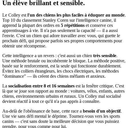
Un élève
brillant et sensible.
Le Colley est
l'un des chiens les plus faciles à éduquer au monde
.
Top 10 du classement Stanley Coren sur l'intelligence canine, il
apprend la plupart des ordres en
5 répétitions
et conserve ces
apprentissages à vie. Il n'a pas seulement la capacité — il a aussi
l'envie. C'est un chien qui adore travailler avec vous, qui guette le
prochain défi, qui propose parfois ses propres comportements pour
obtenir une récompense.
Cette intelligence a un revers : c'est aussi un chien
très sensible
.
Une méthode brutale ou incohérente le bloque. La méthode positive,
basée sur le renforcement, est la seule qui fonctionne durablement.
Évitez les colliers étrangleurs, les chocs électriques, les méthodes
"dominance" — ils créent des chiens méfiants et anxieux.
La
socialisation entre 8 et 16 semaines
est la fenêtre critique. C'est
là que se joue son rapport au monde : voitures, vélos, enfants, autres
chiens, environnements urbains et ruraux. Un Colley mal socialisé
devient réactif à tout ce qu'il n'a pas appris à connaître.
Au-delà de l'obéissance de base, cette race a
besoin d'un objectif
.
Une vie sans défi mental le déprime. Tournez-vous vers les sports
canins — c'est sans doute la meilleure décision que vous puissiez
prendre, pour vous comme pour lui.