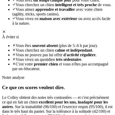
Vous avez
du temps chaque jour
pour votre chien.
Vous cherchez un chien
intelligent et très proche
de vous.
Vous aimez
apprendre et travailler
avec votre chien
(agility, tricks, sports canins).
Vous vivez en
maison avec extérieur
ou avez accès facile
à la nature.
À éviter si
Vous êtes
souvent absent
(plus de 5–6 h par jour).
Vous cherchez un chien
calme et indépendant
.
Vous ne pouvez pas lui offrir
d'activité régulière
.
Vous vivez un quotidien
très sédentaire
.
C'est votre
premier chien
et vous n'êtes pas accompagné
par un éducateur.
Notre analyse
Ce que ces
scores veulent dire.
Le Colley obtient des notes très contrastées — et c'est précisément
ce qui en fait un chien
excellent pour les uns, inadapté pour les
autres
. Sur la trainabilité (96/100) et l'exercice requis (95/100), il est
dans le très haut du panier. Sur la tolérance à la solitude (42/100) et