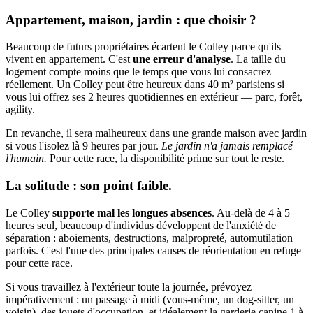
Appartement, maison, jardin : que choisir ?
Beaucoup de futurs propriétaires écartent le Colley parce qu'ils
vivent en appartement. C'est
une erreur d'analyse
. La taille du
logement compte moins que le temps que vous lui consacrez
réellement. Un Colley peut être heureux dans 40 m² parisiens si
vous lui offrez ses 2 heures quotidiennes en extérieur — parc, forêt,
agility.
En revanche, il sera malheureux dans une grande maison avec jardin
si vous l'isolez là 9 heures par jour.
Le jardin n'a jamais remplacé
l'humain.
Pour cette race, la disponibilité prime sur tout le reste.
La solitude : son point faible.
Le Colley
supporte mal les longues absences
. Au-delà de 4 à 5
heures seul, beaucoup d'individus développent de l'anxiété de
séparation : aboiements, destructions, malpropreté, automutilation
parfois. C'est l'une des principales causes de réorientation en refuge
pour cette race.
Si vous travaillez à l'extérieur toute la journée, prévoyez
impérativement : un passage à midi (vous-même, un dog-sitter, un
voisin), des jouets d'occupation, et idéalement la garderie canine 1 à