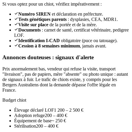
Si vous optez pour un chiot, vérifiez impérativement :
Numéro SIREN
et déclaration en préfecture.
Tests génétiques parents
: dysplasies, CEA, MDR1.
Visite sur place
de la portée et de la mère.
Documents
: carnet de santé, certificat vétérinaire, pedigree
LOF.
Identification I-CAD
obligatoire (puce ou tatouage).
Cession à 8 semaines minimum
, jamais avant.
Annonces douteuses : signaux d'alerte
Prix anormalement bas, vendeur qui refuse la visite, transport
"livraison", pas de papiers, mère "absente" ou photo unique : autant
de signaux à fuir. Le trafic de chiots existe, y compris pour les
Bergers Australiens dont la demande dépasse l'offre légale en
France.
Budget chiot
Élevage déclaré LOF
1 200 – 2 500 €
Adoption refuge
200 – 400 €
Équipement de base
~ 250 €
Stérilisation
200 – 400 €