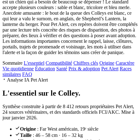
est un chien qui a besoin de beaucoup se dépenser ! Le standard
accepte plusieurs couleurs : sable et blanc, tricolore et bleu merle.
Anecdote amusante : le bout de la queue des Colleys est blanc, ce
qui leur a valu le surnom, en anglais, de Shepherd’s Lantern, la
lanterne du berger. Pour Pet Alert, ces repères doivent être complétés
par une lecture très concrète des risques de disparition, des photos à
préparer, des lieux à vérifier et des questions à poser avant adoption.
Les informations importantes concernent le rappel, laisse, clôtures,
portails, trajets de promenade et voisinage, les mots à utiliser dans
l'alerte et la façon de guider les témoins sans créer de panique.
Sommaire
L'essentiel
Compatibilité
Chiffres clés
Origine
Caractère
Vie quotidienne
Éducation
Santé
Prix & adoption
Pet Alert
Races
similaires
FAQ
Analyse IA Pet Alert
L'essentiel sur le
Colley.
Synthèse construite à partir de 8 412 retours propriétaires Pet Alert,
24 sources vétérinaires, et des standards officiels FCI/AKC. Mise à
jour janvier 2026.
Origine
: Far West américain, 19ᵉ siècle
Taille
: 46 – 58 cm · 16 – 32 kg