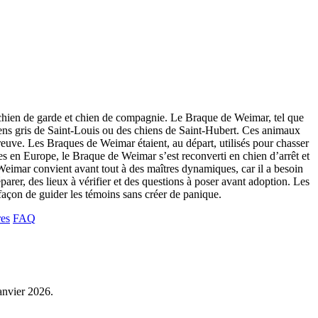
s chien de garde et chien de compagnie. Le Braque de Weimar, tel que
ens gris de Saint-Louis ou des chiens de Saint-Hubert. Ces animaux
 épreuve. Les Braques de Weimar étaient, au départ, utilisés pour chasser
s en Europe, le Braque de Weimar s’est reconverti en chien d’arrêt et
e Weimar convient avant tout à des maîtres dynamiques, car il a besoin
parer, des lieux à vérifier et des questions à poser avant adoption. Les
a façon de guider les témoins sans créer de panique.
res
FAQ
janvier 2026.