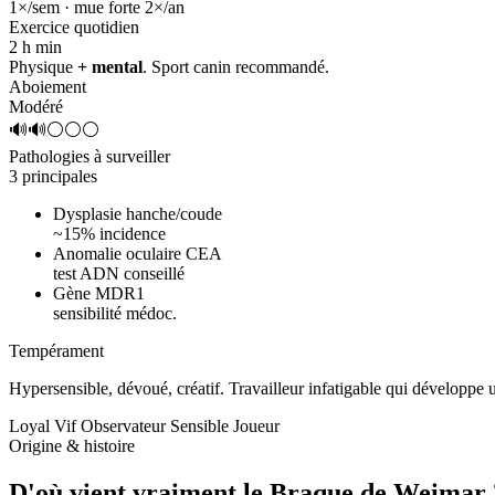
1×/sem · mue forte 2×/an
Exercice quotidien
2 h
min
Physique
+ mental
. Sport canin recommandé.
Aboiement
Modéré
🔊🔊⚪⚪⚪
Pathologies à surveiller
3 principales
Dysplasie hanche/coude
~15% incidence
Anomalie oculaire CEA
test ADN conseillé
Gène MDR1
sensibilité médoc.
Tempérament
Hypersensible, dévoué, créatif.
Travailleur infatigable qui développe
Loyal
Vif
Observateur
Sensible
Joueur
Origine & histoire
D'où vient vraiment
le Braque de Weimar 