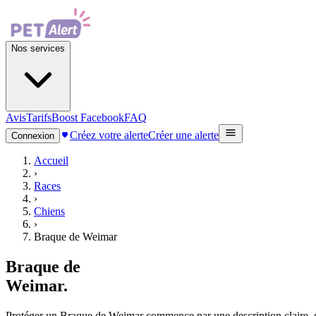
Nos services
Avis
Tarifs
Boost Facebook
FAQ
Créez votre alerte
Créer une alerte
Connexion
Accueil
›
Races
›
Chiens
›
Braque de Weimar
Braque de
Weimar
.
Protéger un Braque de Weimar commence par une description claire, des