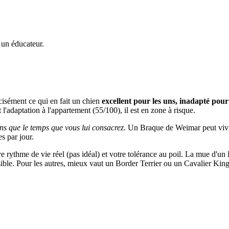
 un éducateur.
cisément ce qui en fait un chien
excellent pour les uns, inadapté pour
t l'adaptation à l'appartement (55/100), il est en zone à risque.
ns que le temps que vous lui consacrez
. Un Braque de Weimar peut vivre 
s par jour.
otre rythme de vie réel (pas idéal) et votre tolérance au poil. La mue d'
ssible. Pour les autres, mieux vaut un Border Terrier ou un Cavalier Kin