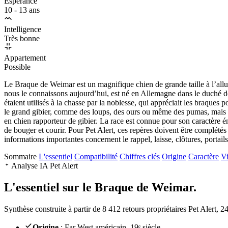
Espérance
10 - 13 ans
Intelligence
Très bonne
Appartement
Possible
Le Braque de Weimar est un magnifique chien de grande taille à l’allu
nous le connaissons aujourd’hui, est né en Allemagne dans le duché d
étaient utilisés à la chasse par la noblesse, qui appréciait les braques 
le grand gibier, comme des loups, des ours ou même des pumas, mais av
en chien rapporteur de gibier. La race est connue pour son caractère én
de bouger et courir. Pour Pet Alert, ces repères doivent être complétés 
informations importantes concernent le rappel, laisse, clôtures, portails
Sommaire
L'essentiel
Compatibilité
Chiffres clés
Origine
Caractère
Vi
Analyse IA Pet Alert
L'essentiel sur le
Braque de Weimar.
Synthèse construite à partir de 8 412 retours propriétaires Pet Alert, 
Origine
: Far West américain, 19ᵉ siècle