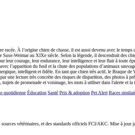
re racée. À l’origine chien de chasse, il est aussi devenu avec le temp
e Saxe-Weimar au XIXe siècle. Selon la légende, il descendrait des chi
pour leur courage, leur endurance, leur intelligence et leur flair à toute
ec l’apparition du fusil et la chute des populations d’animaux sauvage
ergique, intelligent et fidèle. En tant que chien très actif, le Braque d
par une lecture très concrète des risques de disparition, des photos à pré
, trajets de promenade et voisinage, les mots à utiliser dans l'alerte et l
e quotidienne
Éducation
Santé
Prix & adoption
Pet Alert
Races similai
24 sources vétérinaires, et des standards officiels FCI/AKC. Mise à jour 