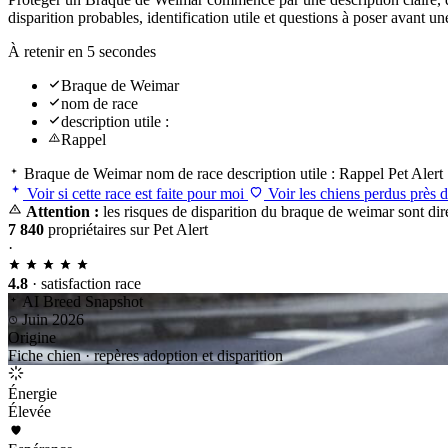
disparition probables, identification utile et questions à poser avant
À retenir en 5 secondes
Braque de Weimar
nom de race
description utile :
Rappel
Braque de Weimar
nom de race
description utile :
Rappel
Pet Alert
Voir si cette race est faite pour moi
Voir les chiens perdus près 
Attention :
les risques de disparition du braque de weimar sont dir
7 840
propriétaires sur Pet Alert
·
4.8
· satisfaction race
AI Breed Snapshot
Juin 2026
Origine
Fiche chien · repères adoption et disparition
Énergie
Élevée