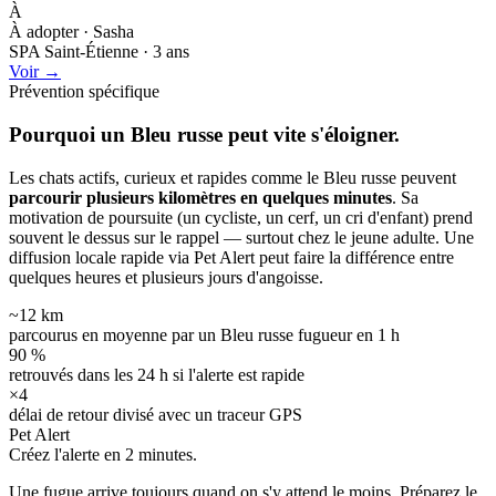
À
À adopter · Sasha
SPA Saint-Étienne · 3 ans
Voir →
Prévention spécifique
Pourquoi un Bleu russe peut
vite s'éloigner.
Les chats actifs, curieux et rapides comme le Bleu russe peuvent
parcourir plusieurs kilomètres en quelques minutes
. Sa
motivation de poursuite (un cycliste, un cerf, un cri d'enfant) prend
souvent le dessus sur le rappel — surtout chez le jeune adulte. Une
diffusion locale rapide via Pet Alert peut faire la différence entre
quelques heures et plusieurs jours d'angoisse.
~12 km
parcourus en moyenne par un Bleu russe fugueur en 1 h
90 %
retrouvés dans les 24 h si l'alerte est rapide
×4
délai de retour divisé avec un traceur GPS
Pet Alert
Créez l'alerte en
2 minutes.
Une fugue arrive toujours quand on s'y attend le moins. Préparez le