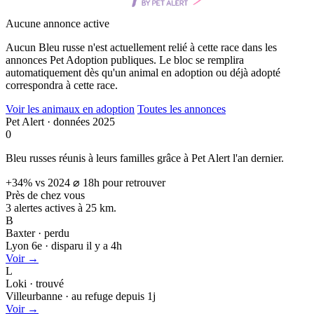
Aucune annonce active
Aucun Bleu russe n'est actuellement relié à cette race dans les
annonces Pet Adoption publiques. Le bloc se remplira
automatiquement dès qu'un animal en adoption ou déjà adopté
correspondra à cette race.
Voir les animaux en adoption
Toutes les annonces
Pet Alert · données 2025
0
Bleu russes réunis à leurs familles grâce à Pet Alert l'an dernier.
+34% vs 2024
⌀ 18h pour retrouver
Près de chez vous
3 alertes actives à
25 km.
B
Baxter · perdu
Lyon 6e · disparu il y a 4h
Voir →
L
Loki · trouvé
Villeurbanne · au refuge depuis 1j
Voir →