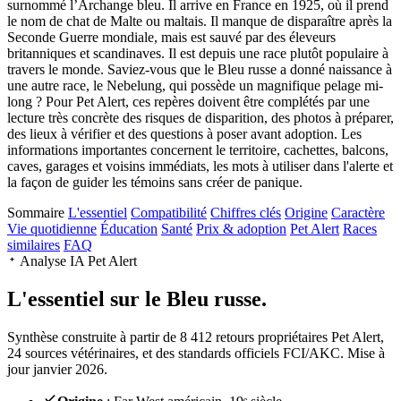
surnommé l’Archange bleu. Il arrive en France en 1925, où il prend
le nom de chat de Malte ou maltais. Il manque de disparaître après la
Seconde Guerre mondiale, mais est sauvé par des éleveurs
britanniques et scandinaves. Il est depuis une race plutôt populaire à
travers le monde. Saviez-vous que le Bleu russe a donné naissance à
une autre race, le Nebelung, qui possède un magnifique pelage mi-
long ? Pour Pet Alert, ces repères doivent être complétés par une
lecture très concrète des risques de disparition, des photos à préparer,
des lieux à vérifier et des questions à poser avant adoption. Les
informations importantes concernent le territoire, cachettes, balcons,
caves, garages et voisins immédiats, les mots à utiliser dans l'alerte et
la façon de guider les témoins sans créer de panique.
Sommaire
L'essentiel
Compatibilité
Chiffres clés
Origine
Caractère
Vie quotidienne
Éducation
Santé
Prix & adoption
Pet Alert
Races
similaires
FAQ
Analyse IA Pet Alert
L'essentiel sur le
Bleu russe.
Synthèse construite à partir de 8 412 retours propriétaires Pet Alert,
24 sources vétérinaires, et des standards officiels FCI/AKC. Mise à
jour janvier 2026.