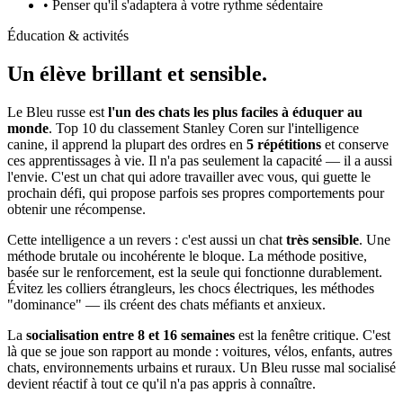
• Penser qu'il s'adaptera à votre rythme sédentaire
Éducation & activités
Un élève
brillant et sensible.
Le Bleu russe est
l'un des chats les plus faciles à éduquer au
monde
. Top 10 du classement Stanley Coren sur l'intelligence
canine, il apprend la plupart des ordres en
5 répétitions
et conserve
ces apprentissages à vie. Il n'a pas seulement la capacité — il a aussi
l'envie. C'est un chat qui adore travailler avec vous, qui guette le
prochain défi, qui propose parfois ses propres comportements pour
obtenir une récompense.
Cette intelligence a un revers : c'est aussi un chat
très sensible
. Une
méthode brutale ou incohérente le bloque. La méthode positive,
basée sur le renforcement, est la seule qui fonctionne durablement.
Évitez les colliers étrangleurs, les chocs électriques, les méthodes
"dominance" — ils créent des chats méfiants et anxieux.
La
socialisation entre 8 et 16 semaines
est la fenêtre critique. C'est
là que se joue son rapport au monde : voitures, vélos, enfants, autres
chats, environnements urbains et ruraux. Un Bleu russe mal socialisé
devient réactif à tout ce qu'il n'a pas appris à connaître.