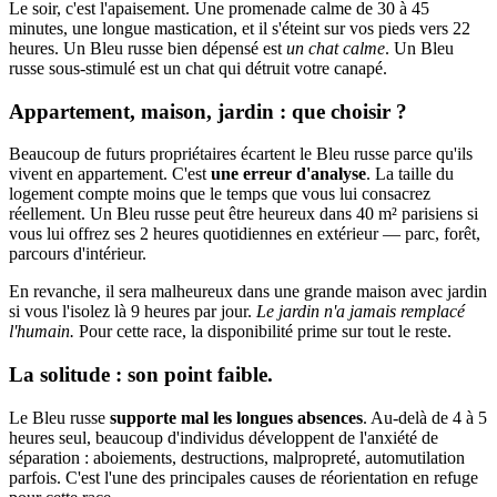
Le soir, c'est l'apaisement. Une promenade calme de 30 à 45
minutes, une longue mastication, et il s'éteint sur vos pieds vers 22
heures. Un Bleu russe bien dépensé est
un chat calme
. Un Bleu
russe sous-stimulé est un chat qui détruit votre canapé.
Appartement, maison, jardin : que choisir ?
Beaucoup de futurs propriétaires écartent le Bleu russe parce qu'ils
vivent en appartement. C'est
une erreur d'analyse
. La taille du
logement compte moins que le temps que vous lui consacrez
réellement. Un Bleu russe peut être heureux dans 40 m² parisiens si
vous lui offrez ses 2 heures quotidiennes en extérieur — parc, forêt,
parcours d'intérieur.
En revanche, il sera malheureux dans une grande maison avec jardin
si vous l'isolez là 9 heures par jour.
Le jardin n'a jamais remplacé
l'humain.
Pour cette race, la disponibilité prime sur tout le reste.
La solitude : son point faible.
Le Bleu russe
supporte mal les longues absences
. Au-delà de 4 à 5
heures seul, beaucoup d'individus développent de l'anxiété de
séparation : aboiements, destructions, malpropreté, automutilation
parfois. C'est l'une des principales causes de réorientation en refuge