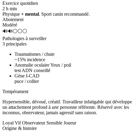
Exercice quotidien
2 h
min
Physique
+ mental
. Sport canin recommandé.
Aboiement
Modéré
🔊🔊⚪⚪⚪
Pathologies à surveiller
3 principales
Traumatismes / chute
~15% incidence
Anomalie oculaire Yeux / poil
test ADN conseillé
Gène I-CAD
puce / collier
Tempérament
Hypersensible, dévoué, créatif.
Travailleur infatigable qui développe
un attachement profond à
une
personne référente. Réservé avec les
inconnus, observateur, jamais agressif sans raison.
Loyal
Vif
Observateur
Sensible
Joueur
Origine & histoire