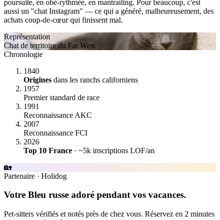
poursuite, en obé-rythmée, en mantrailing. Pour beaucoup, c'est
aussi un "chat Instagram" — ce qui a généré, malheureusement, des
achats coup-de-cœur qui finissent mal.
Représentation
Chat de territoire du Far West
Chronologie
1840
Origines
dans les ranchs californiens
1957
Premier standard de race
1991
Reconnaissance AKC
2007
Reconnaissance FCI
2026
Top 10 France
· ~5k inscriptions LOF/an
🏡
Partenaire
·
Holidog
Votre Bleu russe adoré pendant vos vacances.
Pet-sitters vérifiés et notés près de chez vous. Réservez en 2 minutes