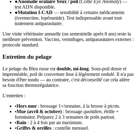
●
Anomalie oculaire Yeux / poil
(
Collie Eye Anomaly
) —
test ADN disponible.
●
Mutation I-CAD
— sensibilité à certains médicaments
(ivermectine, lopéramide). Test indispensable avant tout
traitement antiparasitaire.
Une visite vétérinaire annuelle (ou semestrielle après 8 ans) reste la
meilleure prévention. Vaccins, vermifuges, antiparasitaires externes :
protocole standard.
Entretien du pelage
Le pelage du Bleu russe est
double, mi-long
. Sous-poil dense et
imperméable, poil de couverture lisse à légèrement ondulé. Il n'a pas
besoin d'être tondu — au contraire, c'est
déconseillé
car cela altère
sa fonction thermorégulatrice.
L'entretien :
•
Hors mue
: brossage 1×/semaine, à la brosse à picots.
•
Mue (avril & octobre)
: brossage
quotidien
, étrille +
furminator. Préparez 2 à 3 semaines de poils partout.
•
Bain
: 2 à 4 fois par an maximum.
•
Griffes & oreilles
: contrôle mensuel.