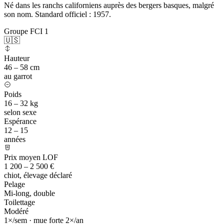
Né dans les ranchs californiens auprès des bergers basques, malgré
son nom. Standard officiel : 1957.
Groupe FCI 1
🇺🇸
Hauteur
46 – 58 cm
au garrot
Poids
16 – 32 kg
selon sexe
Espérance
12 – 15
années
Prix moyen LOF
1 200 – 2 500 €
chiot, élevage déclaré
Pelage
Mi-long, double
Toilettage
Modéré
1×/sem · mue forte 2×/an