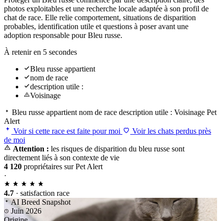
photos exploitables et une recherche locale adaptée à son profil de
chat de race. Elle relie comportement, situations de disparition
probables, identification utile et questions à poser avant une
adoption responsable pour Bleu russe.
À retenir en 5 secondes
Bleu russe appartient
nom de race
description utile :
Voisinage
Bleu russe appartient
nom de race
description utile :
Voisinage
Pet
Alert
Voir si cette race est faite pour moi
Voir les chats perdus près
de moi
Attention :
les risques de disparition du bleu russe sont
directement liés à son contexte de vie
4 120
propriétaires sur Pet Alert
·
4.7
· satisfaction race
AI Breed Snapshot
Juin 2026
Origine