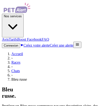
Nos services
Avis
Tarifs
Boost Facebook
FAQ
Créez votre alerte
Créer une alerte
Connexion
Accueil
›
Races
›
Chats
›
Bleu russe
Bleu
russe
.
Protéger un Bleu russe commence par une description claire, des