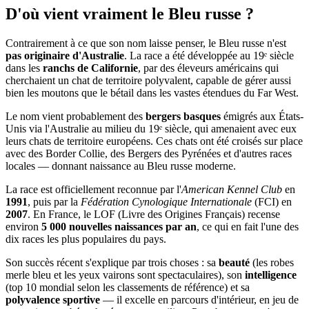
D'où vient vraiment
le Bleu russe ?
Contrairement à ce que son nom laisse penser, le Bleu russe n'est
pas originaire d'Australie
. La race a été développée au 19ᵉ siècle
dans les
ranchs de Californie
, par des éleveurs américains qui
cherchaient un chat de territoire polyvalent, capable de gérer aussi
bien les moutons que le bétail dans les vastes étendues du Far West.
Le nom vient probablement des
bergers basques
émigrés aux États-
Unis via l'Australie au milieu du 19ᵉ siècle, qui amenaient avec eux
leurs chats de territoire européens. Ces chats ont été croisés sur place
avec des Border Collie, des Bergers des Pyrénées et d'autres races
locales — donnant naissance au Bleu russe moderne.
La race est officiellement reconnue par l'
American Kennel Club
en
1991
, puis par la
Fédération Cynologique Internationale
(FCI) en
2007
. En France, le LOF (Livre des Origines Français) recense
environ
5 000 nouvelles naissances par an
, ce qui en fait l'une des
dix races les plus populaires du pays.
Son succès récent s'explique par trois choses : sa
beauté
(les robes
merle bleu et les yeux vairons sont spectaculaires), son
intelligence
(top 10 mondial selon les classements de référence) et sa
polyvalence sportive
— il excelle en parcours d'intérieur, en jeu de