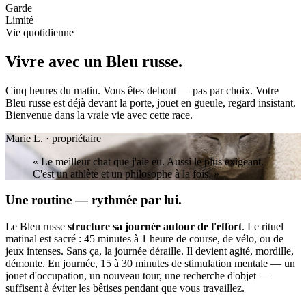
Garde
Limité
Vie quotidienne
Vivre avec un
Bleu russe.
Cinq heures du matin. Vous êtes debout — pas par choix. Votre
Bleu russe est déjà devant la porte, jouet en gueule, regard insistant.
Bienvenue dans la vraie vie avec cette race.
Marie L. · propriétaire
« Le meilleur chat que j'aie eu. Aussi le plus exigeant.
C'est un athlète et un philosophe à la fois. »
Une routine — rythmée par lui.
Le Bleu russe
structure sa journée autour de l'effort
. Le rituel
matinal est sacré : 45 minutes à 1 heure de course, de vélo, ou de
jeux intenses. Sans ça, la journée déraille. Il devient agité, mordille,
démonte. En journée, 15 à 30 minutes de stimulation mentale — un
jouet d'occupation, un nouveau tour, une recherche d'objet —
suffisent à éviter les bêtises pendant que vous travaillez.