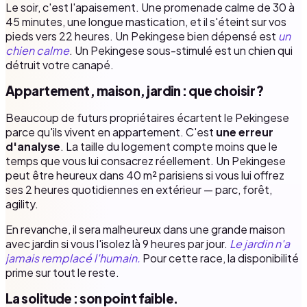
Le soir, c'est l'apaisement. Une promenade calme de 30 à
45 minutes, une longue mastication, et il s'éteint sur vos
pieds vers 22 heures. Un Pekingese bien dépensé est
un
chien calme
. Un Pekingese sous-stimulé est un chien qui
détruit votre canapé.
Appartement, maison, jardin : que choisir ?
Beaucoup de futurs propriétaires écartent le Pekingese
parce qu'ils vivent en appartement. C'est
une erreur
d'analyse
. La taille du logement compte moins que le
temps que vous lui consacrez réellement. Un Pekingese
peut être heureux dans 40 m² parisiens si vous lui offrez
ses 2 heures quotidiennes en extérieur — parc, forêt,
agility.
En revanche, il sera malheureux dans une grande maison
avec jardin si vous l'isolez là 9 heures par jour.
Le jardin n'a
jamais remplacé l'humain.
Pour cette race, la disponibilité
prime sur tout le reste.
La solitude : son point faible.