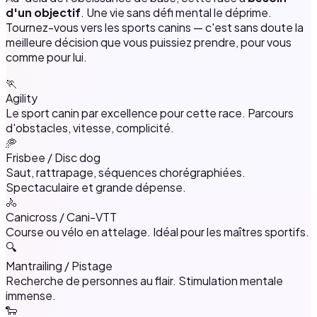
d'un objectif
. Une vie sans défi mental le déprime.
Tournez-vous vers les sports canins — c'est sans doute la
meilleure décision que vous puissiez prendre, pour vous
comme pour lui.
🏃
Agility
Le sport canin par excellence pour cette race. Parcours
d'obstacles, vitesse, complicité.
🥏
Frisbee / Disc dog
Saut, rattrapage, séquences chorégraphiées.
Spectaculaire et grande dépense.
🚴
Canicross / Cani-VTT
Course ou vélo en attelage. Idéal pour les maîtres sportifs.
🔍
Mantrailing / Pistage
Recherche de personnes au flair. Stimulation mentale
immense.
🐑