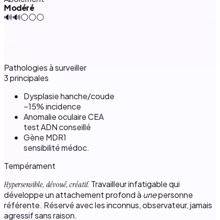
Modéré
🔊🔊⚪⚪⚪
Pathologies à surveiller
3 principales
Dysplasie hanche/coude
~15% incidence
Anomalie oculaire CEA
test ADN conseillé
Gène MDR1
sensibilité médoc.
Tempérament
Travailleur infatigable qui
Hypersensible, dévoué, créatif.
développe un attachement profond à
une
personne
référente. Réservé avec les inconnus, observateur, jamais
agressif sans raison.