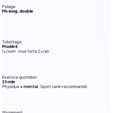
Pelage
Mi-long, double
Toilettage
Modéré
1×/sem · mue forte 2×/an
Exercice quotidien
2 h
min
Physique
+ mental
. Sport canin recommandé.
Aboiement