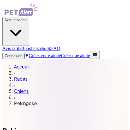
Nos services
Avis
Tarifs
Boost Facebook
FAQ
Créez votre alerte
Créer une alerte
Connexion
Accueil
›
Races
›
Chiens
›
Pekingese