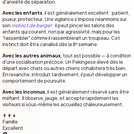
d'anxiété de séparation.
Avec les enfants
, il est généralement excellent : patient,
joueur, protecteur. Une vigilance s'impose néanmoins sur
son
instinct de berger
: il peut pincer les talons des
enfants qui courent, non par agressivité, mais pour les
"rassembler" comme il rassemblerait un troupeau. Cet
instinct doit être canalisé dès la 8ᵉ semaine.
Avec les autres animaux
, tout est possible — à condition
d'une socialisation précoce. Un Pekingese élevé dès le
départ avec chats ou autres chiens cohabitera très bien.
En revanche, introduit tardivement, il peut développer un
comportement de poursuite.
Avec les inconnus
, il est généralement réservé sans être
méfiant. Il observe, jauge, et accepte rapidement les
visiteurs si vous-même les accueillez chaleureusement.
👨‍👩‍👧
Famille
Excellent