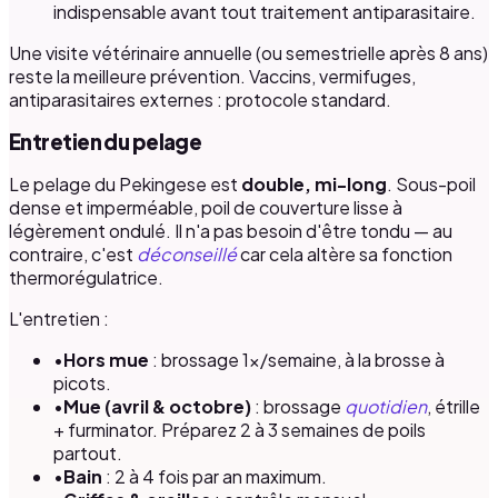
indispensable avant tout traitement antiparasitaire.
Une visite vétérinaire annuelle (ou semestrielle après 8 ans)
reste la meilleure prévention. Vaccins, vermifuges,
antiparasitaires externes : protocole standard.
Entretien du pelage
Le pelage du Pekingese est
double, mi-long
. Sous-poil
dense et imperméable, poil de couverture lisse à
légèrement ondulé. Il n'a pas besoin d'être tondu — au
contraire, c'est
déconseillé
car cela altère sa fonction
thermorégulatrice.
L'entretien :
•
Hors mue
: brossage 1×/semaine, à la brosse à
picots.
•
Mue (avril & octobre)
: brossage
quotidien
, étrille
+ furminator. Préparez 2 à 3 semaines de poils
partout.
•
Bain
: 2 à 4 fois par an maximum.