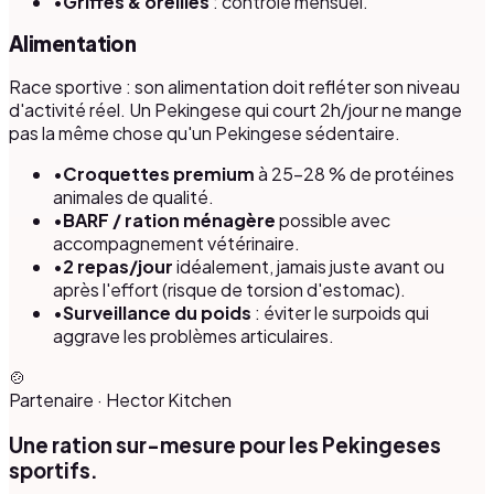
•
Griffes & oreilles
: contrôle mensuel.
Alimentation
Race sportive : son alimentation doit refléter son niveau
d'activité réel. Un Pekingese qui court 2h/jour ne mange
pas la même chose qu'un Pekingese sédentaire.
•
Croquettes premium
à 25–28 % de protéines
animales de qualité.
•
BARF / ration ménagère
possible avec
accompagnement vétérinaire.
•
2 repas/jour
idéalement, jamais juste avant ou
après l'effort (risque de torsion d'estomac).
•
Surveillance du poids
: éviter le surpoids qui
aggrave les problèmes articulaires.
🍲
Partenaire
·
Hector Kitchen
Une ration sur-mesure pour les Pekingeses
sportifs.