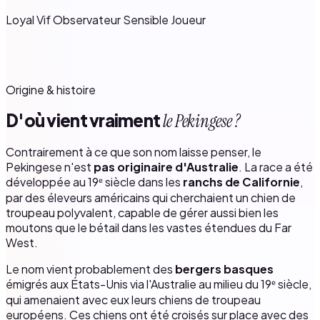
Loyal
Vif
Observateur
Sensible
Joueur
Origine & histoire
D'où vient vraiment
le Pekingese ?
Contrairement à ce que son nom laisse penser, le
Pekingese n'est
pas originaire d'Australie
. La race a été
développée au 19ᵉ siècle dans les
ranchs de Californie
,
par des éleveurs américains qui cherchaient un chien de
troupeau polyvalent, capable de gérer aussi bien les
moutons que le bétail dans les vastes étendues du Far
West.
Le nom vient probablement des
bergers basques
émigrés aux États-Unis via l'Australie au milieu du 19ᵉ siècle,
qui amenaient avec eux leurs chiens de troupeau
européens. Ces chiens ont été croisés sur place avec des