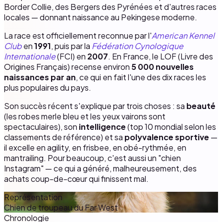
Border Collie, des Bergers des Pyrénées et d'autres races
locales — donnant naissance au Pekingese moderne.
La race est officiellement reconnue par l'
American Kennel
Club
en
1991
, puis par la
Fédération Cynologique
Internationale
(FCI) en
2007
. En France, le LOF (Livre des
Origines Français) recense environ
5 000 nouvelles
naissances par an
, ce qui en fait l'une des dix races les
plus populaires du pays.
Son succès récent s'explique par trois choses : sa
beauté
(les robes merle bleu et les yeux vairons sont
spectaculaires), son
intelligence
(top 10 mondial selon les
classements de référence) et sa
polyvalence sportive
—
il excelle en agility, en frisbee, en obé-rythmée, en
mantrailing. Pour beaucoup, c'est aussi un "chien
Instagram" — ce qui a généré, malheureusement, des
achats coup-de-cœur qui finissent mal.
Représentation
Chien de troupeau du Far West
Chronologie