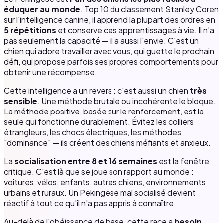
éduquer au monde
. Top 10 du classement Stanley Coren
sur l'intelligence canine, il apprend la plupart des ordres en
5 répétitions
et conserve ces apprentissages à vie. Il n'a
pas seulement la capacité — il a aussi l'envie. C'est un
chien qui adore travailler avec vous, qui guette le prochain
défi, qui propose parfois ses propres comportements pour
obtenir une récompense.
Cette intelligence a un revers : c'est aussi un chien
très
sensible
. Une méthode brutale ou incohérente le bloque.
La méthode positive, basée sur le renforcement, est la
seule qui fonctionne durablement. Évitez les colliers
étrangleurs, les chocs électriques, les méthodes
"dominance" — ils créent des chiens méfiants et anxieux.
La
socialisation entre 8 et 16 semaines
est la fenêtre
critique. C'est là que se joue son rapport au monde :
voitures, vélos, enfants, autres chiens, environnements
urbains et ruraux. Un Pekingese mal socialisé devient
réactif à tout ce qu'il n'a pas appris à connaître.
Au-delà de l'obéissance de base, cette race a
besoin