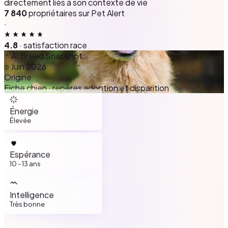
directement liés à son contexte de vie
7 840
propriétaires sur Pet Alert
·
4.8
· satisfaction race
AI Breed Snapshot
Juin 2026
Origine
Fiche chien · repères adoption et disparition
Énergie
Élevée
Espérance
10 - 13 ans
Intelligence
Très bonne