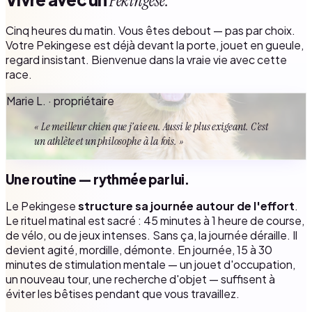
Pekingese.
Cinq heures du matin. Vous êtes debout — pas par choix.
Votre Pekingese est déjà devant la porte, jouet en gueule,
regard insistant. Bienvenue dans la vraie vie avec cette
race.
Marie L. · propriétaire
« Le meilleur chien que j'aie eu. Aussi le plus exigeant. C'est
un athlète et un philosophe à la fois. »
Une routine — rythmée par lui.
Le Pekingese
structure sa journée autour de l'effort
.
Le rituel matinal est sacré : 45 minutes à 1 heure de course,
de vélo, ou de jeux intenses. Sans ça, la journée déraille. Il
devient agité, mordille, démonte. En journée, 15 à 30
minutes de stimulation mentale — un jouet d'occupation,
un nouveau tour, une recherche d'objet — suffisent à
éviter les bêtises pendant que vous travaillez.