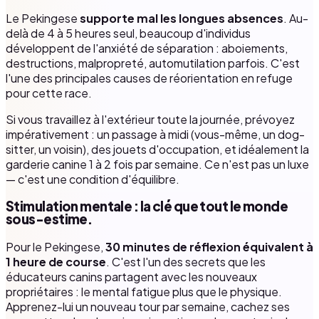
Le Pekingese
supporte mal les longues absences
. Au-
delà de 4 à 5 heures seul, beaucoup d'individus
développent de l'anxiété de séparation : aboiements,
destructions, malpropreté, automutilation parfois. C'est
l'une des principales causes de réorientation en refuge
pour cette race.
Si vous travaillez à l'extérieur toute la journée, prévoyez
impérativement : un passage à midi (vous-même, un dog-
sitter, un voisin), des jouets d'occupation, et idéalement la
garderie canine 1 à 2 fois par semaine. Ce n'est pas un luxe
— c'est une condition d'équilibre.
Stimulation mentale : la clé que tout le monde
sous-estime.
Pour le Pekingese,
30 minutes de réflexion équivalent à
1 heure de course
. C'est l'un des secrets que les
éducateurs canins partagent avec les nouveaux
propriétaires : le mental fatigue plus que le physique.
Apprenez-lui un nouveau tour par semaine, cachez ses