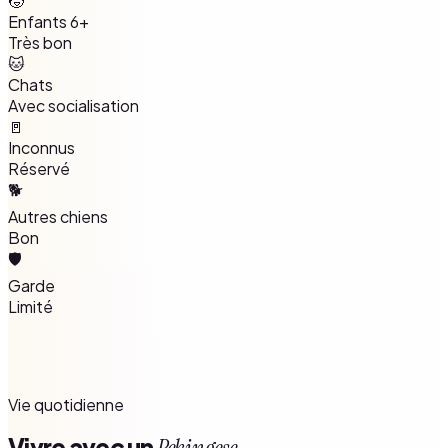
🧒
Enfants 6+
Très bon
🐱
Chats
Avec socialisation
🚪
Inconnus
Réservé
🐕
Autres chiens
Bon
🛡️
Garde
Limité
Vie quotidienne
Vivre avec un