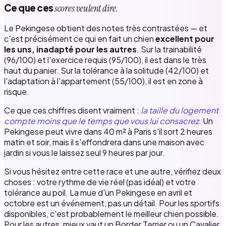
Ce que ces
scores veulent dire.
Le Pekingese obtient des notes très contrastées — et
c'est précisément ce qui en fait un chien
excellent pour
les uns, inadapté pour les autres
. Sur la trainabilité
(96/100) et l'exercice requis (95/100), il est dans le très
haut du panier. Sur la tolérance à la solitude (42/100) et
l'adaptation à l'appartement (55/100), il est en zone à
risque.
Ce que ces chiffres disent vraiment :
la taille du logement
compte moins que le temps que vous lui consacrez
. Un
Pekingese peut vivre dans 40 m² à Paris s'il sort 2 heures
matin et soir, mais il s'effondrera dans une maison avec
jardin si vous le laissez seul 9 heures par jour.
Si vous hésitez entre cette race et une autre, vérifiez deux
choses : votre rythme de vie réel (pas idéal) et votre
tolérance au poil. La mue d'un Pekingese en avril et
octobre est un événement, pas un détail. Pour les sportifs
disponibles, c'est probablement le meilleur chien possible.
Pour les autres, mieux vaut un Border Terrier ou un Cavalier