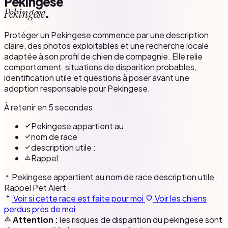
Pekingese
.
Pekingese
Protéger un Pekingese commence par une description
claire, des photos exploitables et une recherche locale
adaptée à son profil de chien de compagnie. Elle relie
comportement, situations de disparition probables,
identification utile et questions à poser avant une
adoption responsable pour Pekingese.
À retenir en 5 secondes
Pekingese appartient au
nom de race
description utile :
Rappel
Pekingese appartient au
nom de race
description utile :
Rappel
Pet Alert
Voir si cette race est faite pour moi
Voir les chiens
perdus près de moi
Attention :
les risques de disparition du pekingese sont