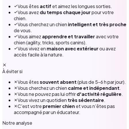
Vous êtes
actif
et aimez les longues sorties.
Vous avez
du temps chaque jour
pour votre
chien.
Vous cherchez un chien
intelligent et très proche
de vous.
Vous aimez
apprendre et travailler
avec votre
chien (agility, tricks, sports canins).
Vous vivez en
maison avec extérieur
ou avez
accès facile à la nature.
À éviter si
Vous êtes
souvent absent
(plus de 5–6 h par jour).
Vous cherchez un chien
calme et indépendant
.
Vous ne pouvez pas lui offrir
d'activité régulière
.
Vous vivez un quotidien
très sédentaire
.
C'est votre
premier chien
et vous n'êtes pas
accompagné par un éducateur.
Notre analyse