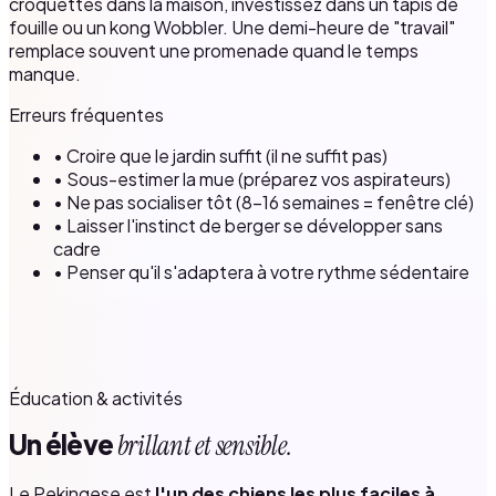
croquettes dans la maison, investissez dans un tapis de
fouille ou un kong Wobbler. Une demi-heure de "travail"
remplace souvent une promenade quand le temps
manque.
Erreurs fréquentes
• Croire que le jardin suffit (il ne suffit pas)
• Sous-estimer la mue (préparez vos aspirateurs)
• Ne pas socialiser tôt (8–16 semaines = fenêtre clé)
• Laisser l'instinct de berger se développer sans
cadre
• Penser qu'il s'adaptera à votre rythme sédentaire
Éducation & activités
Un élève
brillant et sensible.
Le Pekingese est
l'un des chiens les plus faciles à