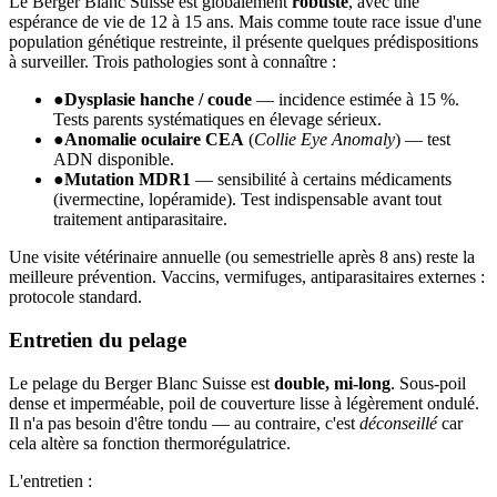
Le Berger Blanc Suisse est globalement
robuste
, avec une
espérance de vie de 12 à 15 ans. Mais comme toute race issue d'une
population génétique restreinte, il présente quelques prédispositions
à surveiller. Trois pathologies sont à connaître :
●
Dysplasie hanche / coude
— incidence estimée à 15 %.
Tests parents systématiques en élevage sérieux.
●
Anomalie oculaire CEA
(
Collie Eye Anomaly
) — test
ADN disponible.
●
Mutation MDR1
— sensibilité à certains médicaments
(ivermectine, lopéramide). Test indispensable avant tout
traitement antiparasitaire.
Une visite vétérinaire annuelle (ou semestrielle après 8 ans) reste la
meilleure prévention. Vaccins, vermifuges, antiparasitaires externes :
protocole standard.
Entretien du pelage
Le pelage du Berger Blanc Suisse est
double, mi-long
. Sous-poil
dense et imperméable, poil de couverture lisse à légèrement ondulé.
Il n'a pas besoin d'être tondu — au contraire, c'est
déconseillé
car
cela altère sa fonction thermorégulatrice.
L'entretien :