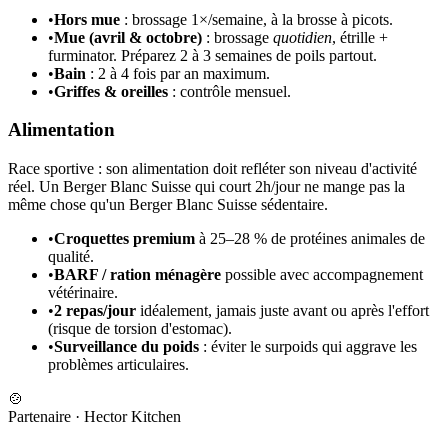
•
Hors mue
: brossage 1×/semaine, à la brosse à picots.
•
Mue (avril & octobre)
: brossage
quotidien
, étrille +
furminator. Préparez 2 à 3 semaines de poils partout.
•
Bain
: 2 à 4 fois par an maximum.
•
Griffes & oreilles
: contrôle mensuel.
Alimentation
Race sportive : son alimentation doit refléter son niveau d'activité
réel. Un Berger Blanc Suisse qui court 2h/jour ne mange pas la
même chose qu'un Berger Blanc Suisse sédentaire.
•
Croquettes premium
à 25–28 % de protéines animales de
qualité.
•
BARF / ration ménagère
possible avec accompagnement
vétérinaire.
•
2 repas/jour
idéalement, jamais juste avant ou après l'effort
(risque de torsion d'estomac).
•
Surveillance du poids
: éviter le surpoids qui aggrave les
problèmes articulaires.
🍲
Partenaire
·
Hector Kitchen