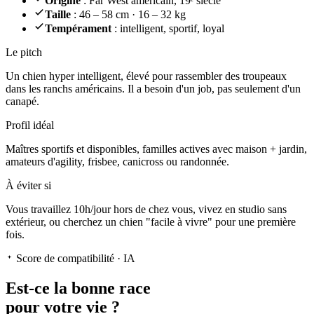
Origine
: Far West américain, 19ᵉ siècle
Taille
: 46 – 58 cm · 16 – 32 kg
Tempérament
: intelligent, sportif, loyal
Le pitch
Un chien hyper intelligent
, élevé pour rassembler des troupeaux
dans les ranchs américains. Il a besoin d'un job, pas seulement d'un
canapé.
Profil idéal
Maîtres sportifs et disponibles, familles actives avec maison + jardin,
amateurs d'agility, frisbee, canicross ou randonnée.
À éviter si
Vous travaillez 10h/jour hors de chez vous, vivez en studio sans
extérieur, ou cherchez un chien "facile à vivre" pour une première
fois.
Score de compatibilité · IA
Est-ce la
bonne race
pour votre vie ?