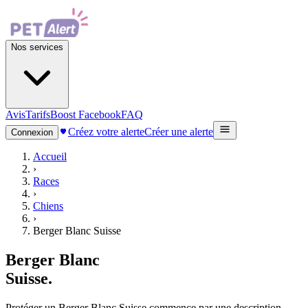
Nos services
Avis
Tarifs
Boost Facebook
FAQ
Créez votre alerte
Créer une alerte
Connexion
Accueil
›
Races
›
Chiens
›
Berger Blanc Suisse
Berger Blanc
Suisse
.
Protéger un Berger Blanc Suisse commence par une description