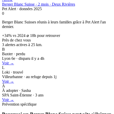
Berger Blanc Suisse · 2 mois · Deux Rivières
Pet Alert · données 2025
0
Berger Blanc Suisses réunis à leurs familles grâce à Pet Alert l'an
dernier.
+34% vs 2024
⌀ 18h pour retrouver
Près de chez vous
3 alertes actives à
25 km.
B
Baxter · perdu
Lyon 6e · disparu il y a 4h
Voir →
L
Loki · trouvé
Villeurbanne · au refuge depuis 1j
Voir →
À
À adopter · Sasha
SPA Saint-Étienne · 3 ans
Voir →
Prévention spécifique