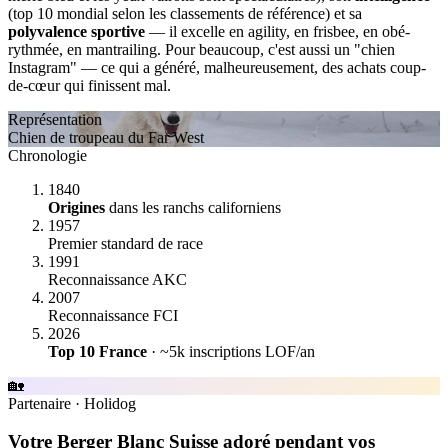
(top 10 mondial selon les classements de référence) et sa
polyvalence sportive
— il excelle en agility, en frisbee, en obé-
rythmée, en mantrailing. Pour beaucoup, c'est aussi un "chien
Instagram" — ce qui a généré, malheureusement, des achats coup-
de-cœur qui finissent mal.
Représentation
Chien de troupeau du Far West
Chronologie
1840
Origines
dans les ranchs californiens
1957
Premier standard de race
1991
Reconnaissance AKC
2007
Reconnaissance FCI
2026
Top 10 France
· ~5k inscriptions LOF/an
🏡
Partenaire
·
Holidog
Votre Berger Blanc Suisse adoré pendant vos