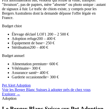
Prix anormalement bas, vendeur qui refuse la visite, transport
"livraison", pas de papiers, mère "absente" ou photo unique : autant
de signaux à fuir. Le trafic de chiots existe, y compris pour les
Bergers Australiens dont la demande dépasse l'offre légale en
France.
Budget chiot
Élevage déclaré LOF
1 200 – 2 500 €
Adoption refuge
200 – 400 €
Équipement de base
~ 250 €
Stérilisation
200 – 400 €
Budget annuel
Alimentation premium
~ 600 €
Vétérinaire
~ 300 €
Assurance santé
~ 400 €
Garderie occasionnelle
~ 300 €
Pet Alert Adoption
Voir les Berger Blanc Suisses à adopter près de chez vous
Explorer →
Adoption
Le
Berger Blanc Suisse
sur Pet Adoption.