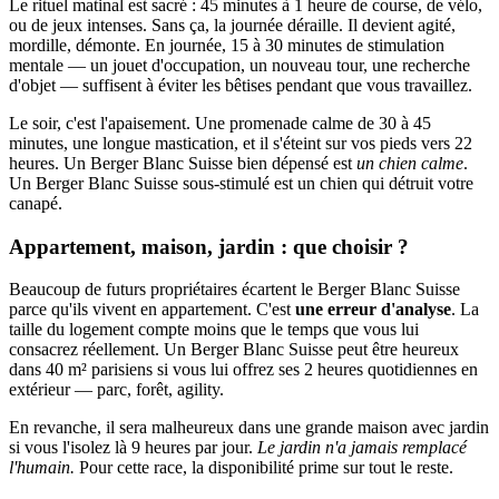
Le rituel matinal est sacré : 45 minutes à 1 heure de course, de vélo,
ou de jeux intenses. Sans ça, la journée déraille. Il devient agité,
mordille, démonte. En journée, 15 à 30 minutes de stimulation
mentale — un jouet d'occupation, un nouveau tour, une recherche
d'objet — suffisent à éviter les bêtises pendant que vous travaillez.
Le soir, c'est l'apaisement. Une promenade calme de 30 à 45
minutes, une longue mastication, et il s'éteint sur vos pieds vers 22
heures. Un Berger Blanc Suisse bien dépensé est
un chien calme
.
Un Berger Blanc Suisse sous-stimulé est un chien qui détruit votre
canapé.
Appartement, maison, jardin : que choisir ?
Beaucoup de futurs propriétaires écartent le Berger Blanc Suisse
parce qu'ils vivent en appartement. C'est
une erreur d'analyse
. La
taille du logement compte moins que le temps que vous lui
consacrez réellement. Un Berger Blanc Suisse peut être heureux
dans 40 m² parisiens si vous lui offrez ses 2 heures quotidiennes en
extérieur — parc, forêt, agility.
En revanche, il sera malheureux dans une grande maison avec jardin
si vous l'isolez là 9 heures par jour.
Le jardin n'a jamais remplacé
l'humain.
Pour cette race, la disponibilité prime sur tout le reste.