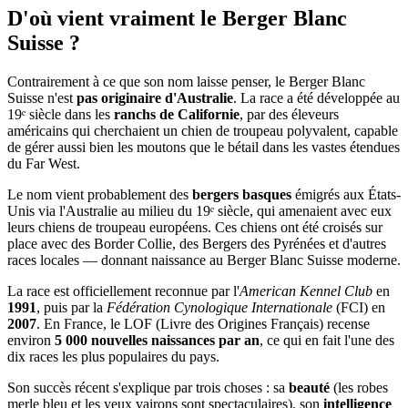
D'où vient vraiment
le Berger Blanc
Suisse ?
Contrairement à ce que son nom laisse penser, le Berger Blanc
Suisse n'est
pas originaire d'Australie
. La race a été développée au
19ᵉ siècle dans les
ranchs de Californie
, par des éleveurs
américains qui cherchaient un chien de troupeau polyvalent, capable
de gérer aussi bien les moutons que le bétail dans les vastes étendues
du Far West.
Le nom vient probablement des
bergers basques
émigrés aux États-
Unis via l'Australie au milieu du 19ᵉ siècle, qui amenaient avec eux
leurs chiens de troupeau européens. Ces chiens ont été croisés sur
place avec des Border Collie, des Bergers des Pyrénées et d'autres
races locales — donnant naissance au Berger Blanc Suisse moderne.
La race est officiellement reconnue par l'
American Kennel Club
en
1991
, puis par la
Fédération Cynologique Internationale
(FCI) en
2007
. En France, le LOF (Livre des Origines Français) recense
environ
5 000 nouvelles naissances par an
, ce qui en fait l'une des
dix races les plus populaires du pays.
Son succès récent s'explique par trois choses : sa
beauté
(les robes
merle bleu et les yeux vairons sont spectaculaires), son
intelligence