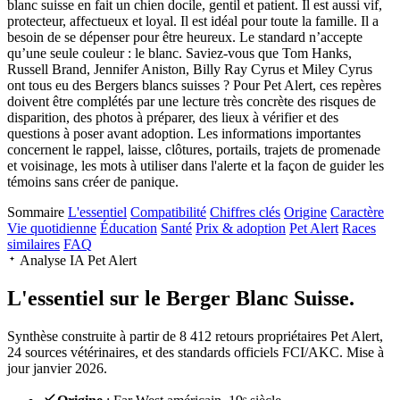
blanc suisse en fait un chien docile, gentil et patient. Il est aussi vif,
protecteur, affectueux et loyal. Il est idéal pour toute la famille. Il a
besoin de se dépenser pour être heureux. Le standard n’accepte
qu’une seule couleur : le blanc. Saviez-vous que Tom Hanks,
Russell Brand, Jennifer Aniston, Billy Ray Cyrus et Miley Cyrus
ont tous eu des Bergers blancs suisses ? Pour Pet Alert, ces repères
doivent être complétés par une lecture très concrète des risques de
disparition, des photos à préparer, des lieux à vérifier et des
questions à poser avant adoption. Les informations importantes
concernent le rappel, laisse, clôtures, portails, trajets de promenade
et voisinage, les mots à utiliser dans l'alerte et la façon de guider les
témoins sans créer de panique.
Sommaire
L'essentiel
Compatibilité
Chiffres clés
Origine
Caractère
Vie quotidienne
Éducation
Santé
Prix & adoption
Pet Alert
Races
similaires
FAQ
Analyse IA Pet Alert
L'essentiel sur le
Berger Blanc Suisse.
Synthèse construite à partir de 8 412 retours propriétaires Pet Alert,
24 sources vétérinaires, et des standards officiels FCI/AKC. Mise à
jour janvier 2026.