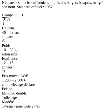
Né dans les ranchs californiens auprès des bergers basques, malgré
son nom. Standard officiel : 1957.
Groupe FCI 1
🇺🇸
Hauteur
46 – 58 cm
au garrot
Poids
16 – 32 kg
selon sexe
Espérance
12 – 15
années
Prix moyen LOF
1 200 – 2 500 €
chiot, élevage déclaré
Pelage
Mi-long, double
Toilettage
Modéré
1×/sem · mue forte 2×/an