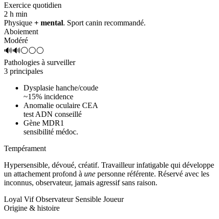
Exercice quotidien
2 h
min
Physique
+ mental
. Sport canin recommandé.
Aboiement
Modéré
🔊🔊⚪⚪⚪
Pathologies à surveiller
3 principales
Dysplasie hanche/coude
~15% incidence
Anomalie oculaire CEA
test ADN conseillé
Gène MDR1
sensibilité médoc.
Tempérament
Hypersensible, dévoué, créatif.
Travailleur infatigable qui développe
un attachement profond à
une
personne référente. Réservé avec les
inconnus, observateur, jamais agressif sans raison.
Loyal
Vif
Observateur
Sensible
Joueur
Origine & histoire