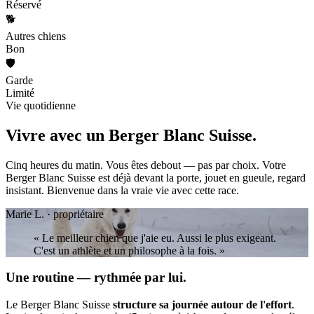
Réservé
🐕
Autres chiens
Bon
🛡️
Garde
Limité
Vie quotidienne
Vivre avec un
Berger Blanc Suisse.
Cinq heures du matin. Vous êtes debout — pas par choix. Votre
Berger Blanc Suisse est déjà devant la porte, jouet en gueule, regard
insistant. Bienvenue dans la vraie vie avec cette race.
Marie L. · propriétaire
« Le meilleur chien que j'aie eu. Aussi le plus exigeant.
C'est un athlète et un philosophe à la fois. »
Une routine — rythmée par lui.
Le Berger Blanc Suisse
structure sa journée autour de l'effort
.