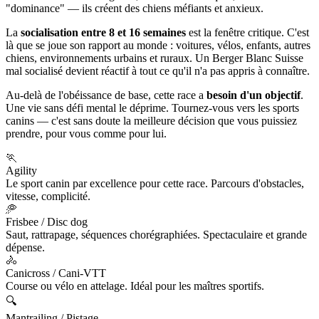
"dominance" — ils créent des chiens méfiants et anxieux.
La
socialisation entre 8 et 16 semaines
est la fenêtre critique. C'est
là que se joue son rapport au monde : voitures, vélos, enfants, autres
chiens, environnements urbains et ruraux. Un Berger Blanc Suisse
mal socialisé devient réactif à tout ce qu'il n'a pas appris à connaître.
Au-delà de l'obéissance de base, cette race a
besoin d'un objectif
.
Une vie sans défi mental le déprime. Tournez-vous vers les sports
canins — c'est sans doute la meilleure décision que vous puissiez
prendre, pour vous comme pour lui.
🏃
Agility
Le sport canin par excellence pour cette race. Parcours d'obstacles,
vitesse, complicité.
🥏
Frisbee / Disc dog
Saut, rattrapage, séquences chorégraphiées. Spectaculaire et grande
dépense.
🚴
Canicross / Cani-VTT
Course ou vélo en attelage. Idéal pour les maîtres sportifs.
🔍
Mantrailing / Pistage