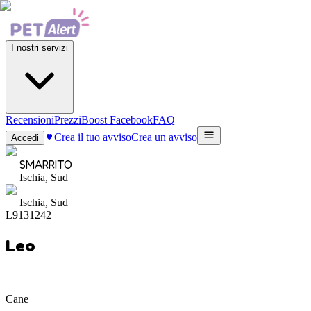
I nostri servizi
Recensioni
Prezzi
Boost Facebook
FAQ
Crea il tuo avviso
Crea un avviso
Accedi
SMARRITO
Ischia, Sud
Ischia, Sud
L9131242
Leo
Cane