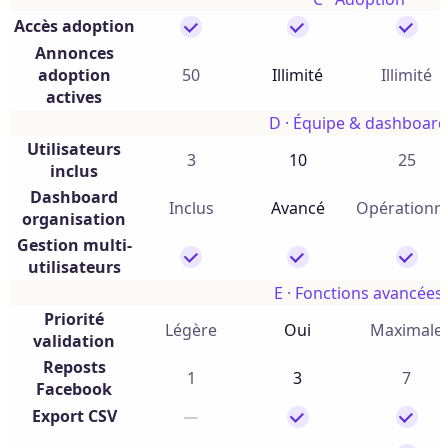
Accès adoption
Annonces
adoption
50
Illimité
Illimité
actives
D · Équipe & dashboard
Utilisateurs
3
10
25
inclus
Dashboard
Inclus
Avancé
Opérationn
organisation
Gestion multi-
utilisateurs
E · Fonctions avancées
Priorité
Légère
Oui
Maximale
validation
Reposts
1
3
7
Facebook
Export CSV