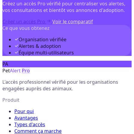
Créez un accès Pro vérifié pour centraliser vos alertes,
vos consultations et bientôt vos annonces d'adoption.
Créer un accès Pro
Voir le comparatif
Ce que vous obtenez
Organisation vérifiée
Alertes & adoption
Équipe multi-utilisateurs
PA
Pet
Alert
Pro
L'accès professionnel vérifié pour les organisations
engagées auprès des animaux.
Produit
Pour qui
Avantages
Types d'accès
Comment ça marche