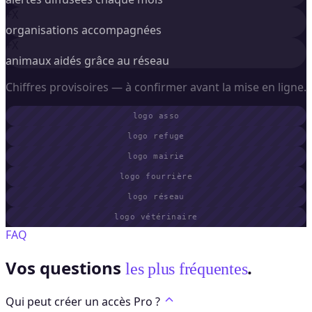
+X
organisations accompagnées
+X
animaux aidés grâce au réseau
Chiffres provisoires — à confirmer avant la mise en ligne.
logo asso
logo refuge
logo mairie
logo fourrière
logo réseau
logo vétérinaire
FAQ
Vos questions
.
les plus fréquentes
Qui peut créer un accès Pro ?