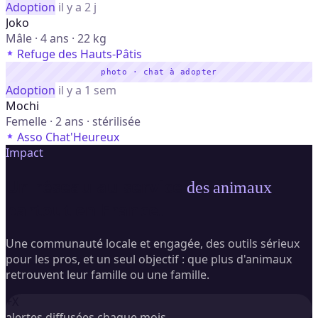
Adoption
il y a 2 j
Joko
Mâle · 4 ans · 22 kg
Refuge des Hauts-Pâtis
photo · chat à adopter
Adoption
il y a 1 sem
Mochi
Femelle · 2 ans · stérilisée
Asso Chat'Heureux
Impact
Un réseau au service
,
des animaux
partout en France.
Une communauté locale et engagée, des outils sérieux
pour les pros, et un seul objectif : que plus d'animaux
retrouvent leur famille ou une famille.
+X
alertes diffusées chaque mois