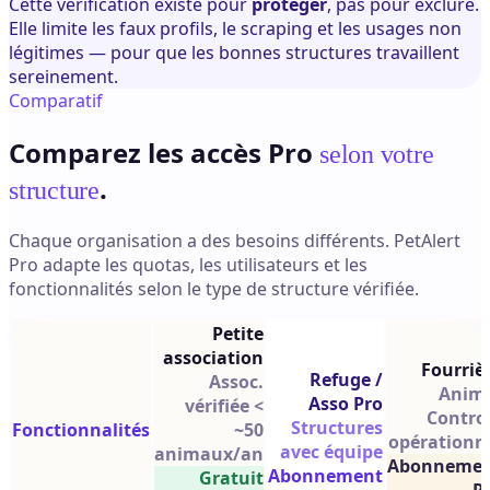
Cette vérification existe pour
protéger
, pas pour exclure.
Elle limite les faux profils, le scraping et les usages non
légitimes — pour que les bonnes structures travaillent
sereinement.
Comparatif
Comparez les accès Pro
selon votre
.
structure
Chaque organisation a des besoins différents. PetAlert
Pro adapte les quotas, les utilisateurs et les
fonctionnalités selon le type de structure vérifiée.
Petite
association
Fourriè
Refuge /
Assoc.
Anim
Asso Pro
vérifiée <
Control
Structures
Fonctionnalités
~50
opérationn
avec équipe
animaux/an
Abonneme
Abonnement
Gratuit