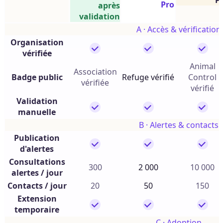
P
Pro
après
validation
A · Accès & vérification
Organisation
vérifiée
Animal
Association
Badge public
Refuge vérifié
Control
vérifiée
vérifié
Validation
manuelle
B · Alertes & contacts
Publication
d'alertes
Consultations
300
2 000
10 000
alertes / jour
Contacts / jour
20
50
150
Extension
temporaire
C · Adoption